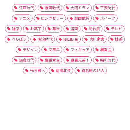
江戸時代
戦国時代
大河ドラマ
平安時代
アニメ
ロングセラー
戦国武将
スイーツ
雑学
お菓子
幕末
漫画
時代劇
テレビ
べらぼう
明治時代
織田信長
徳川家康
抹茶
デザイン
文房具
フィギュア
展覧会
鎌倉時代
豊臣秀吉
豊臣兄弟！
昭和時代
光る君へ
葛飾北斎
鎌倉殿の13人