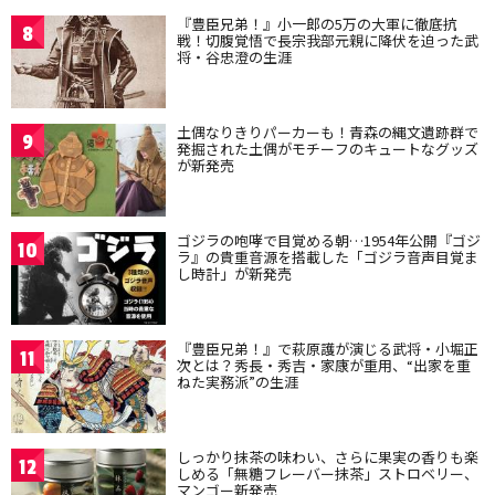
『豊臣兄弟！』小一郎の5万の大軍に徹底抗
8
戦！切腹覚悟で長宗我部元親に降伏を迫った武
将・谷忠澄の生涯
土偶なりきりパーカーも！青森の縄文遺跡群で
9
発掘された土偶がモチーフのキュートなグッズ
が新発売
ゴジラの咆哮で目覚める朝…1954年公開『ゴジ
10
ラ』の貴重音源を搭載した「ゴジラ音声目覚ま
し時計」が新発売
『豊臣兄弟！』で萩原護が演じる武将・小堀正
11
次とは？秀長・秀吉・家康が重用、“出家を重
ねた実務派”の生涯
しっかり抹茶の味わい、さらに果実の香りも楽
12
しめる「無糖フレーバー抹茶」ストロベリー、
マンゴー新発売