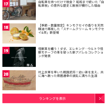
自転車を持つだけで税金？ 昭和まで続いた「自
17
転車税」の意外な歴史と脱税が横行した理由
【季節・数量限定】キンモクセイの香りを天然
18
精油で再現した「スチームクリーム キンモクセ
イ&茶」新登場
怪獣革を纏う！ダダ、エレキング…ウルトラ怪
19
獣モチーフの革を使った新アパレルコレクショ
ンが発表
村上水軍を率いた戦国武将！幼い弟を支え、共
20
に海へ散った得居通幸の波乱に満ちた生涯
ランキングを表示