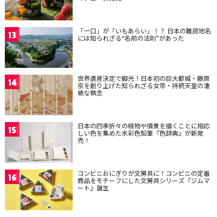
「一口」が「いもあらい」！？ 日本の難読地名
13
には知られざる“名前の法則”があった
世界遺産決定で脚光！日本初の巨大都城・藤原
14
京を創り上げた知られざる女帝・持統天皇の凄
絶な執念
日本の四季折々の植物や情景を描くことに相応
15
しい色を集めた水彩色鉛筆『色辞典』が新発
売！
コンビニおにぎりが文房具に！コンビニの定番
16
商品をモチーフにした文房具シリーズ『ジムマ
ート』誕生