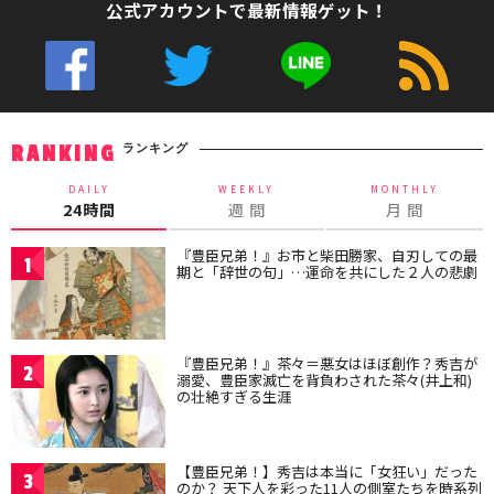
公式アカウントで最新情報ゲット！
ランキング
RANKING
DAILY
WEEKLY
MONTHLY
24時間
週 間
月 間
『豊臣兄弟！』お市と柴田勝家、自刃しての最
1
期と「辞世の句」…運命を共にした２人の悲劇
『豊臣兄弟！』茶々＝悪女はほぼ創作？秀吉が
2
溺愛、豊臣家滅亡を背負わされた茶々(井上和)
の壮絶すぎる生涯
【豊臣兄弟！】秀吉は本当に「女狂い」だった
3
のか？ 天下人を彩った11人の側室たちを時系列