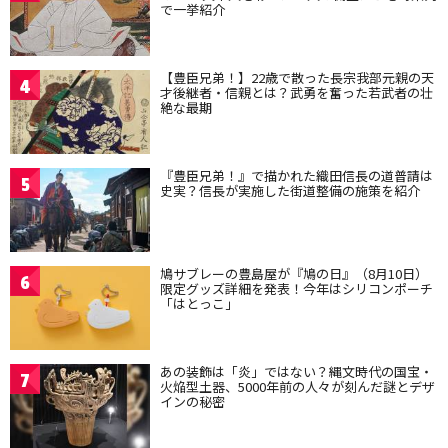
で一挙紹介
【豊臣兄弟！】22歳で散った長宗我部元親の天
4
才後継者・信親とは？武勇を奮った若武者の壮
絶な最期
『豊臣兄弟！』で描かれた織田信長の道普請は
5
史実？信長が実施した街道整備の施策を紹介
鳩サブレーの豊島屋が『鳩の日』（8月10日）
6
限定グッズ詳細を発表！今年はシリコンポーチ
「はとっこ」
あの装飾は「炎」ではない？縄文時代の国宝・
7
火焔型土器、5000年前の人々が刻んだ謎とデザ
インの秘密