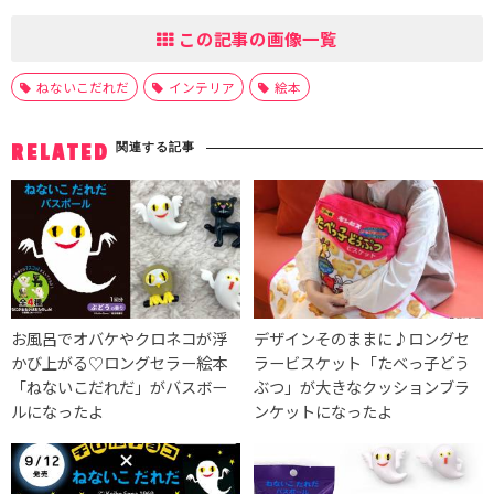
この記事の画像一覧
ねないこだれだ
インテリア
絵本
関連する記事
RELATED
お風呂でオバケやクロネコが浮
デザインそのままに♪ロングセ
かび上がる♡ロングセラー絵本
ラービスケット「たべっ子どう
「ねないこだれだ」がバスボー
ぶつ」が大きなクッションブラ
ルになったよ
ンケットになったよ