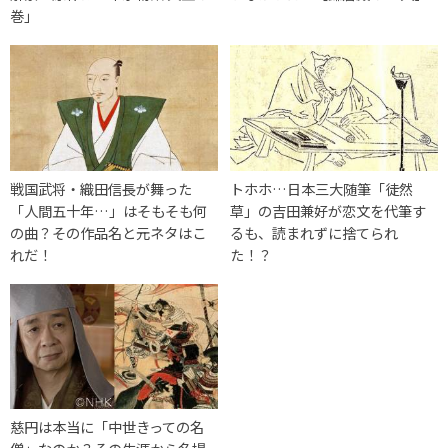
巻」
戦国武将・織田信長が舞った
トホホ…日本三大随筆「徒然
「人間五十年…」はそもそも何
草」の吉田兼好が恋文を代筆す
の曲？その作品名と元ネタはこ
るも、読まれずに捨てられ
れだ！
た！？
慈円は本当に「中世きっての名