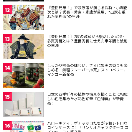
『豊臣兄弟！』で萩原護が演じる武将・小堀正
12
次とは？秀長・秀吉・家康が重用、“出家を重
ねた実務派”の生涯
【豊臣兄弟！】2度の改易から復活した武将・
13
多賀秀種とは？豊臣秀長に仕えた半年間と波乱
の生涯
しっかり抹茶の味わい、さらに果実の香りも楽
14
しめる「無糖フレーバー抹茶」ストロベリー、
マンゴー新発売
日本の四季折々の植物や情景を描くことに相応
15
しい色を集めた水彩色鉛筆『色辞典』が新発
売！
ハローキティ、ポチャッコたちが昭和レトロな
16
コインケースに！「サンリオキャラクターズ コ
インケース」第２弾