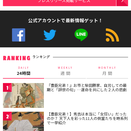
プレスリリース掲載サービス
公式アカウントで最新情報ゲット！
ランキング
RANKING
DAILY
WEEKLY
MONTHLY
24時間
週 間
月 間
『豊臣兄弟！』お市と柴田勝家、自刃しての最
1
期と「辞世の句」…運命を共にした２人の悲劇
【豊臣兄弟！】秀吉は本当に「女狂い」だった
2
のか？ 天下人を彩った11人の側室たちを時系列
で一挙紹介