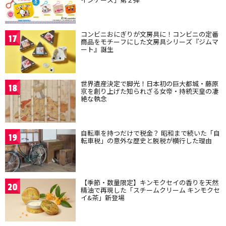
コンビニおにぎりが文房具に！コンビニの定番
17
商品をモチーフにした文房具シリーズ『ジムマ
ート』誕生
世界遺産決定で脚光！日本初の巨大都城・藤原
18
京を創り上げた知られざる女帝・持統天皇の凄
絶な執念
自転車を持つだけで税金？ 昭和まで続いた「自
19
転車税」の意外な歴史と脱税が横行した理由
【季節・数量限定】キンモクセイの香りを天然
20
精油で再現した「スチームクリーム キンモクセ
イ&茶」新登場