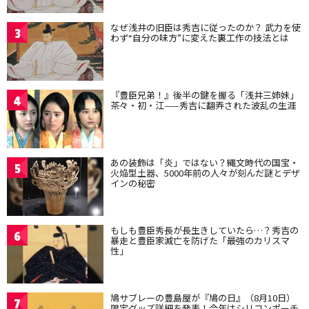
なぜ浅井の旧臣は秀吉に従ったのか？ 武力を使
3
わず“自分の味方”に変えた裏工作の技法とは
『豊臣兄弟！』後半の鍵を握る「浅井三姉妹」
4
茶々・初・江——秀吉に翻弄された波乱の生涯
あの装飾は「炎」ではない？縄文時代の国宝・
5
火焔型土器、5000年前の人々が刻んだ謎とデザ
インの秘密
もしも豊臣秀長が長生きしていたら…？秀吉の
6
暴走と豊臣家滅亡を防げた「最強のカリスマ
性」
鳩サブレーの豊島屋が『鳩の日』（8月10日）
7
限定グッズ詳細を発表！今年はシリコンポーチ