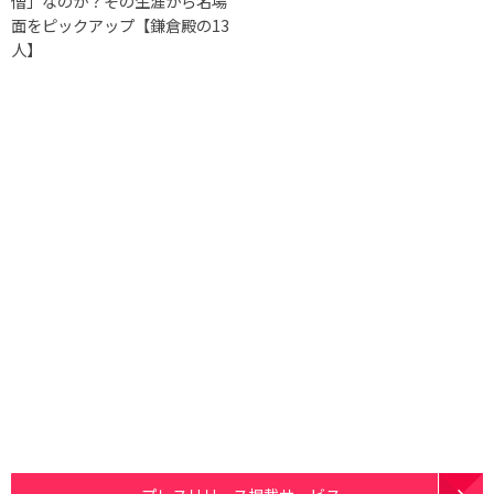
僧」なのか？その生涯から名場
面をピックアップ【鎌倉殿の13
人】