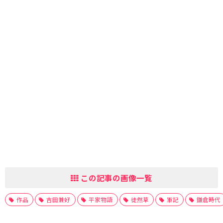
この記事の画像一覧
作品
吉田兼好
平家物語
徒然草
軍記
鎌倉時代