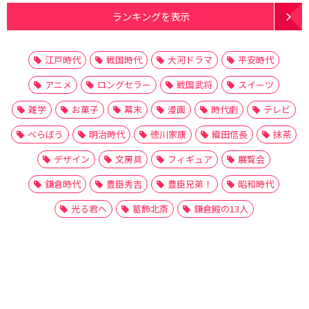
ランキングを表示
江戸時代
戦国時代
大河ドラマ
平安時代
アニメ
ロングセラー
戦国武将
スイーツ
雑学
お菓子
幕末
漫画
時代劇
テレビ
べらぼう
明治時代
徳川家康
織田信長
抹茶
デザイン
文房具
フィギュア
展覧会
鎌倉時代
豊臣秀吉
豊臣兄弟！
昭和時代
光る君へ
葛飾北斎
鎌倉殿の13人