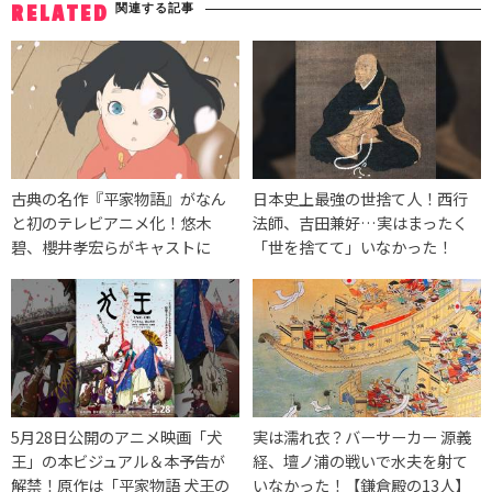
関連する記事
RELATED
古典の名作『平家物語』がなん
日本史上最強の世捨て人！西行
と初のテレビアニメ化！悠木
法師、吉田兼好…実はまったく
碧、櫻井孝宏らがキャストに
「世を捨てて」いなかった！
5月28日公開のアニメ映画「犬
実は濡れ衣？バーサーカー 源義
王」の本ビジュアル＆本予告が
経、壇ノ浦の戦いで水夫を射て
解禁！原作は「平家物語 犬王の
いなかった！【鎌倉殿の13人】