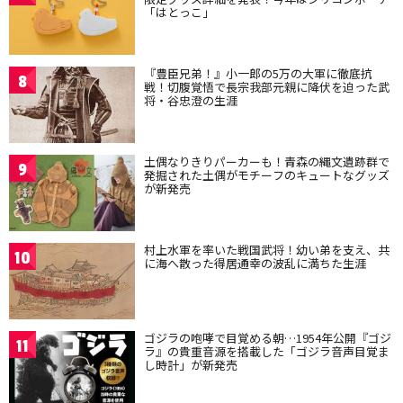
「はとっこ」
『豊臣兄弟！』小一郎の5万の大軍に徹底抗
8
戦！切腹覚悟で長宗我部元親に降伏を迫った武
将・谷忠澄の生涯
土偶なりきりパーカーも！青森の縄文遺跡群で
9
発掘された土偶がモチーフのキュートなグッズ
が新発売
村上水軍を率いた戦国武将！幼い弟を支え、共
10
に海へ散った得居通幸の波乱に満ちた生涯
ゴジラの咆哮で目覚める朝…1954年公開『ゴジ
11
ラ』の貴重音源を搭載した「ゴジラ音声目覚ま
し時計」が新発売