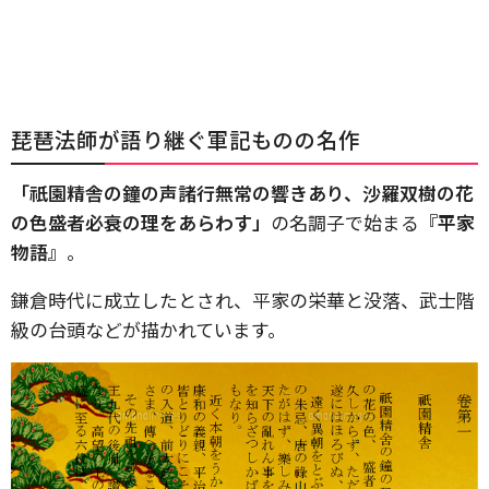
琵琶法師が語り継ぐ軍記ものの名作
「祇園精舎の鐘の声諸行無常の響きあり、沙羅双樹の花
の色盛者必衰の理をあらわす」
の名調子で始まる
『平家
物語』
。
鎌倉時代に成立したとされ、平家の栄華と没落、武士階
級の台頭などが描かれています。