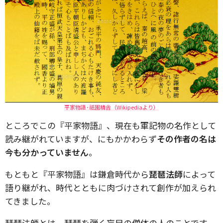
平家物語･祇園精舎（Wikipediaより）
ところでこの『平家物語』、現在も軍記物の名作として
読み継がれていますが、にもかかわらず
その作者の名は
今も分かっていません
。
もともと『平家物語』は鎌倉時代から
琵琶法師
によって
語り継がれ、時代とともに肉づけされて創作が加えられ
てきました。
琵琶法師とは、琵琶を弾く盲目の僧体の人のことです。