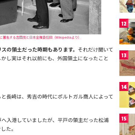
12
署名する吉田茂と日本全権委任団（Wikipediaより）
リスの領土だった時期もあります。
それだけ聞いて
13
しかし実はそれ以前にも、外国領土になったこと
14
もと長崎は、秀吉の時代にポルトガル商人によって
15
戸へ入港していましたが、平戸の領主だった松浦
でした。