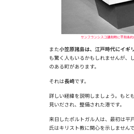
サンフランシスコ講和時に平和条約に
また
小笠原諸島は、江戸時代にイギ
も驚く人もいるかもしれませんが、
のある町があります。
それは
長崎
です。
詳しい経緯を説明しましょう。もと
見いだされ、整備された港です。
来日したポルトガル人は、最初は平
氏はキリスト教に関心を示しません