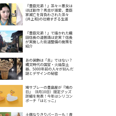
『豊臣兄弟！』茶々＝悪女は
ほぼ創作？秀吉が溺愛、豊臣
家滅亡を背負わされた茶々
(井上和)の壮絶すぎる生涯
『豊臣兄弟！』で描かれた織
田信長の道普請は史実？信長
が実施した街道整備の施策を
紹介
あの装飾は「炎」ではない？
縄文時代の国宝・火焔型土
器、5000年前の人々が刻んだ
謎とデザインの秘密
鳩サブレーの豊島屋が『鳩の
日』（8月10日）限定グッズ
詳細を発表！今年はシリコン
ポーチ「はとっこ」
土偶なりきりパーカーも！青