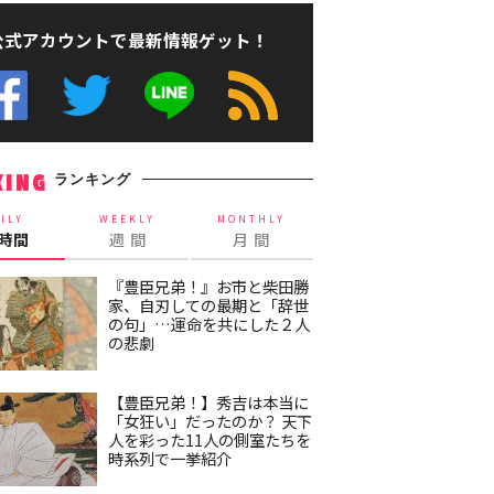
公式アカウントで最新情報ゲット！
ランキング
KING
ILY
WEEKLY
MONTHLY
4時間
週 間
月 間
『豊臣兄弟！』お市と柴田勝
家、自刃しての最期と「辞世
の句」…運命を共にした２人
の悲劇
【豊臣兄弟！】秀吉は本当に
「女狂い」だったのか？ 天下
人を彩った11人の側室たちを
時系列で一挙紹介