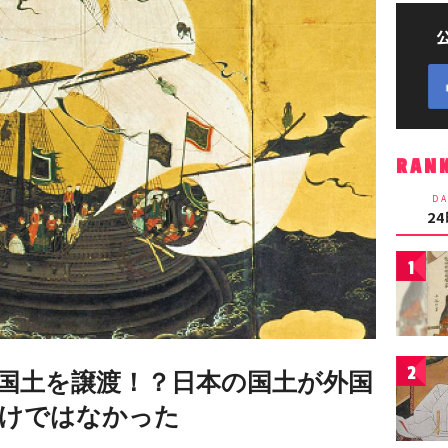
RAN
DA
2
1
2
国土を譲渡！？日本の国土が外国
けではなかった