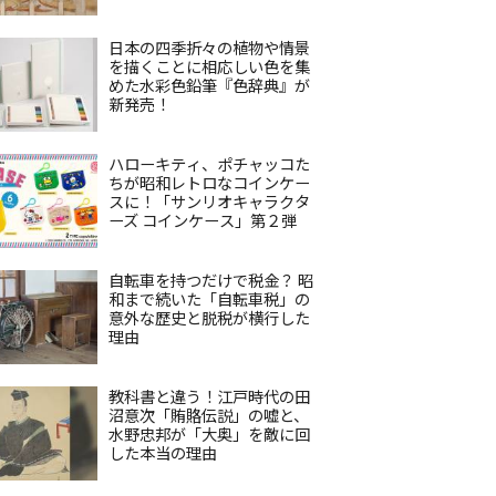
日本の四季折々の植物や情景
を描くことに相応しい色を集
めた水彩色鉛筆『色辞典』が
新発売！
ハローキティ、ポチャッコた
ちが昭和レトロなコインケー
スに！「サンリオキャラクタ
ーズ コインケース」第２弾
自転車を持つだけで税金？ 昭
和まで続いた「自転車税」の
意外な歴史と脱税が横行した
理由
教科書と違う！江戸時代の田
沼意次「賄賂伝説」の嘘と、
水野忠邦が「大奥」を敵に回
した本当の理由