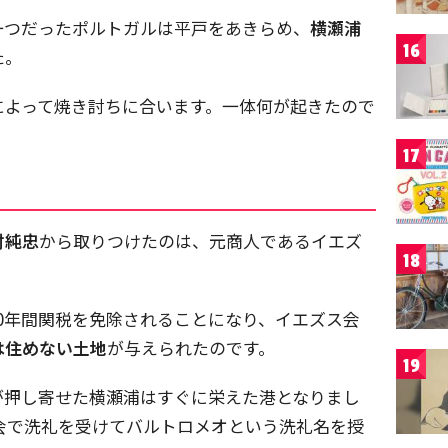
一つだったポルトガルは平戸をあきらめ、
横瀬浦
16
た。
によって焼き討ちに合います。一体何が起きたので
17
村純忠
から取りつけたのは、元商人であるイエズ
18
0年間関税を免除されることになり、イエズス会
は住めない土地
が与えられたのです。
19
が押し寄せた横瀬浦はすぐに栄えた港となりまし
教会で洗礼を受けてバルトロメオという洗礼名を授