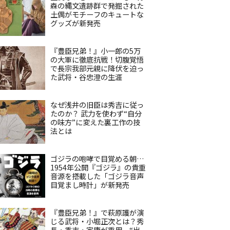
森の縄文遺跡群で発掘された
土偶がモチーフのキュートな
グッズが新発売
『豊臣兄弟！』小一郎の5万
の大軍に徹底抗戦！切腹覚悟
で長宗我部元親に降伏を迫っ
た武将・谷忠澄の生涯
なぜ浅井の旧臣は秀吉に従っ
たのか？ 武力を使わず“自分
の味方”に変えた裏工作の技
法とは
ゴジラの咆哮で目覚める朝…
1954年公開『ゴジラ』の貴重
音源を搭載した「ゴジラ音声
目覚まし時計」が新発売
『豊臣兄弟！』で萩原護が演
じる武将・小堀正次とは？秀
長・秀吉・家康が重用、“出