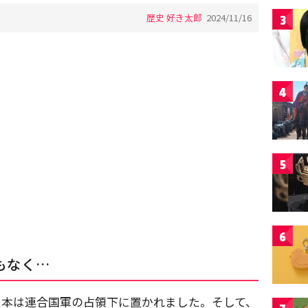
歴史 好き太郎
2024/11/16
3
4
5
6
もなく…
日本は連合国軍の占領下に置かれました。そして、