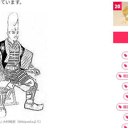
っています。
20
戦
織
い
大村純忠（Wikipediaより）