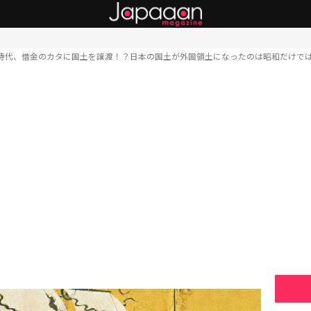
時代、借金のカタに国土を譲渡！？日本の国土が外国領土になったのは昭和だけで