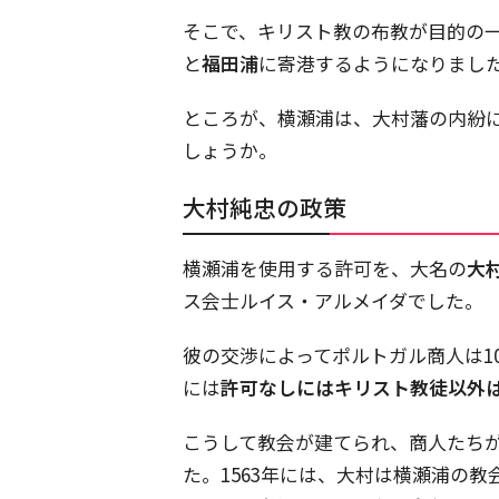
そこで、キリスト教の布教が目的の
と
福田浦
に寄港するようになりまし
ところが、横瀬浦は、大村藩の内紛
しょうか。
大村純忠の政策
横瀬浦を使用する許可を、大名の
大
ス会士ルイス・アルメイダでした。
彼の交渉によってポルトガル商人は1
には
許可なしにはキリスト教徒以外
こうして教会が建てられ、商人たち
た。1563年には、大村は横瀬浦の