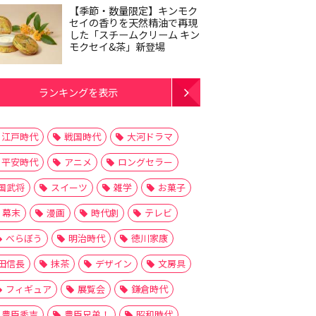
【季節・数量限定】キンモク
セイの香りを天然精油で再現
した「スチームクリーム キン
モクセイ&茶」新登場
ランキングを表示
江戸時代
戦国時代
大河ドラマ
平安時代
アニメ
ロングセラー
国武将
スイーツ
雑学
お菓子
幕末
漫画
時代劇
テレビ
べらぼう
明治時代
徳川家康
田信長
抹茶
デザイン
文房具
フィギュア
展覧会
鎌倉時代
豊臣秀吉
豊臣兄弟！
昭和時代