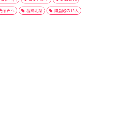
光る君へ
葛飾北斎
鎌倉殿の13人