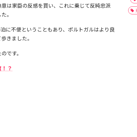
熱意は家臣の反感を買い、これに乗じて反純忠派
した。
停泊に不便ということもあり、ポルトガルはより良
て歩きました。
たのです。
渡！？