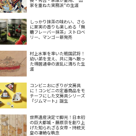
家を重ねた実務派”の生涯
しっかり抹茶の味わい、さら
に果実の香りも楽しめる「無
糖フレーバー抹茶」ストロベ
リー、マンゴー新発売
村上水軍を率いた戦国武将！
幼い弟を支え、共に海へ散っ
た得居通幸の波乱に満ちた生
涯
コンビニおにぎりが文房具
に！コンビニの定番商品をモ
チーフにした文房具シリーズ
『ジムマート』誕生
世界遺産決定で脚光！日本初
の巨大都城・藤原京を創り上
げた知られざる女帝・持統天
皇の凄絶な執念