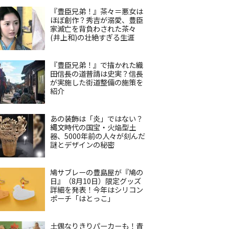
『豊臣兄弟！』茶々＝悪女は
ほぼ創作？秀吉が溺愛、豊臣
家滅亡を背負わされた茶々
(井上和)の壮絶すぎる生涯
『豊臣兄弟！』で描かれた織
田信長の道普請は史実？信長
が実施した街道整備の施策を
紹介
あの装飾は「炎」ではない？
縄文時代の国宝・火焔型土
器、5000年前の人々が刻んだ
謎とデザインの秘密
鳩サブレーの豊島屋が『鳩の
日』（8月10日）限定グッズ
詳細を発表！今年はシリコン
ポーチ「はとっこ」
土偶なりきりパーカーも！青