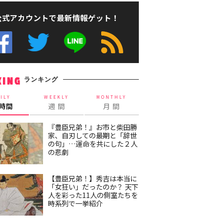
公式アカウントで最新情報ゲット！
ランキング
KING
ILY
WEEKLY
MONTHLY
4時間
週 間
月 間
『豊臣兄弟！』お市と柴田勝
家、自刃しての最期と「辞世
の句」…運命を共にした２人
の悲劇
【豊臣兄弟！】秀吉は本当に
「女狂い」だったのか？ 天下
人を彩った11人の側室たちを
時系列で一挙紹介