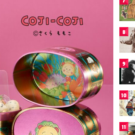
7
8
9
10
11