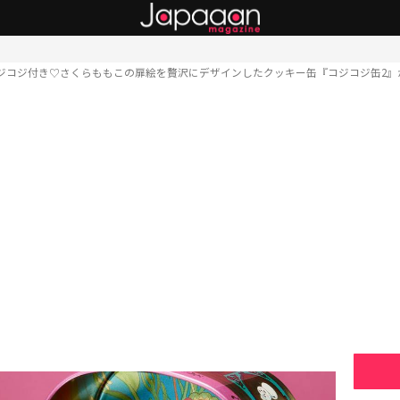
ジコジ付き♡さくらももこの扉絵を贅沢にデザインしたクッキー缶『コジコジ缶2』