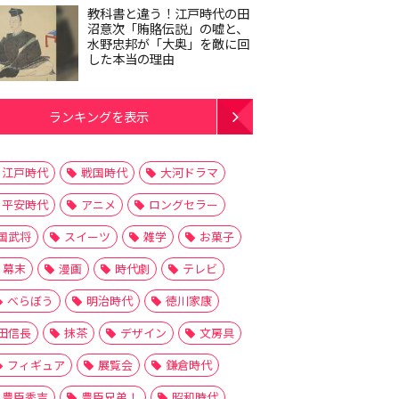
教科書と違う！江戸時代の田
沼意次「賄賂伝説」の嘘と、
水野忠邦が「大奥」を敵に回
した本当の理由
ランキングを表示
江戸時代
戦国時代
大河ドラマ
平安時代
アニメ
ロングセラー
国武将
スイーツ
雑学
お菓子
幕末
漫画
時代劇
テレビ
べらぼう
明治時代
徳川家康
田信長
抹茶
デザイン
文房具
フィギュア
展覧会
鎌倉時代
豊臣秀吉
豊臣兄弟！
昭和時代