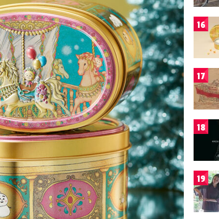
16
17
18
19