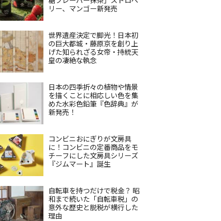
リー、マンゴー新発売
世界遺産決定で脚光！日本初
の巨大都城・藤原京を創り上
げた知られざる女帝・持統天
皇の凄絶な執念
日本の四季折々の植物や情景
を描くことに相応しい色を集
めた水彩色鉛筆『色辞典』が
新発売！
コンビニおにぎりが文房具
に！コンビニの定番商品をモ
チーフにした文房具シリーズ
『ジムマート』誕生
自転車を持つだけで税金？ 昭
和まで続いた「自転車税」の
意外な歴史と脱税が横行した
理由