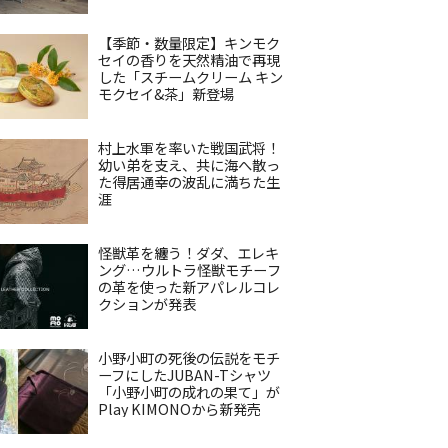
【季節・数量限定】キンモク
セイの香りを天然精油で再現
した「スチームクリーム キン
モクセイ&茶」新登場
村上水軍を率いた戦国武将！
幼い弟を支え、共に海へ散っ
た得居通幸の波乱に満ちた生
涯
怪獣革を纏う！ダダ、エレキ
ング…ウルトラ怪獣モチーフ
の革を使った新アパレルコレ
クションが発表
小野小町の死後の伝説をモチ
ーフにしたJUBAN-Tシャツ
「小野小町の成れの果て」が
Play KIMONOから新発売