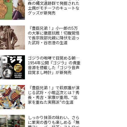
森の縄文遺跡群で発掘された
土偶がモチーフのキュートな
グッズが新発売
『豊臣兄弟！』小一郎の5万
の大軍に徹底抗戦！切腹覚悟
で長宗我部元親に降伏を迫っ
た武将・谷忠澄の生涯
ゴジラの咆哮で目覚める朝…
1954年公開『ゴジラ』の貴重
音源を搭載した「ゴジラ音声
目覚まし時計」が新発売
『豊臣兄弟！』で萩原護が演
じる武将・小堀正次とは？秀
長・秀吉・家康が重用、“出
家を重ねた実務派”の生涯
しっかり抹茶の味わい、さら
に果実の香りも楽しめる「無
糖フレーバー抹茶」ストロベ