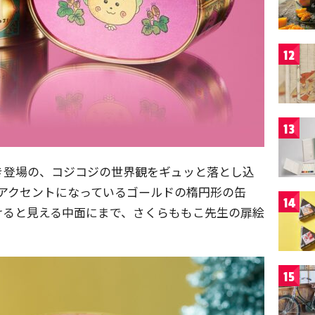
12
13
き登場の、コジコジの世界観をギュッと落とし込
アクセントになっているゴールドの楕円形の缶
14
けると見える中面にまで、さくらももこ先生の扉絵
15