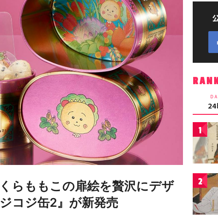
RAN
DA
2
1
2
くらももこの扉絵を贅沢にデザ
ジコジ缶2』が新発売