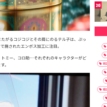
20
またがるコジコジとその肩にのるテル子は、ぷっ
まで施されたエンボス加工に注目。
、トミー、コロ助…それぞれのキャラクターがど
戦
ます。
織