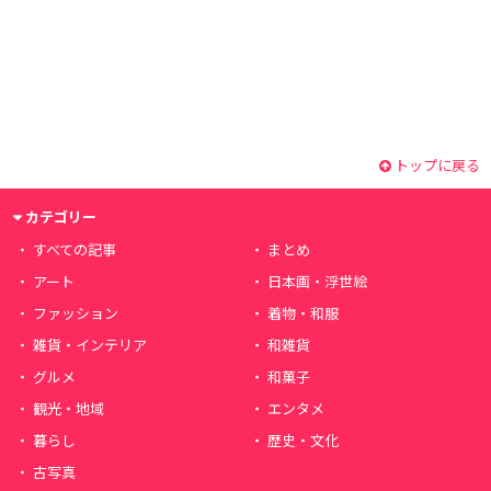
トップに戻る
カテゴリー
すべての記事
まとめ
アート
日本画・浮世絵
ファッション
着物・和服
雑貨・インテリア
和雑貨
グルメ
和菓子
観光・地域
エンタメ
暮らし
歴史・文化
古写真