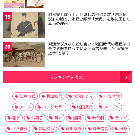
教科書と違う！江戸時代の田沼意次「賄賂伝
19
説」の嘘と、水野忠邦が「大奥」を敵に回した
本当の理由
対話がダメなら殺し合い！戦国時代の農民はガ
20
チで武器を持っていた…秀吉が発した“喧嘩停
止令”とは？
ランキングを表示
江戸時代
戦国時代
大河ドラマ
平安時代
アニメ
ロングセラー
戦国武将
スイーツ
雑学
お菓子
幕末
漫画
時代劇
テレビ
べらぼう
明治時代
徳川家康
織田信長
抹茶