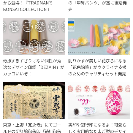
から登場！『TRADMAN’S
の「甲冑パンツ」が遂に復活発
BONSAI COLLECTION』
売
奇抜すぎずさりげない個性が秀
削りかすが美しい花びらになる
逸なデザイン印鑑「DEZAIN」が
「花色鉛筆」がウクライナ支援
カッコいいぞ！
のためのチャリティセット発売
東京・上野「寛永寺」にてゴー
実印や銀行印になるよ！可愛ら
ルドの切り絵御朱印『徳川御朱
しく実用的なたまご型のデザイ