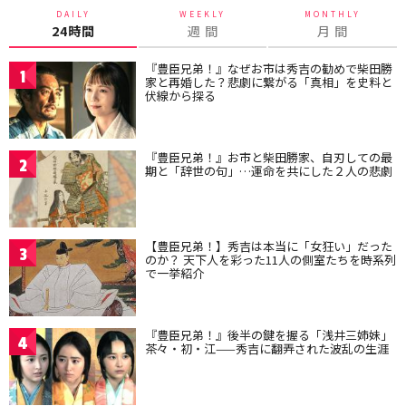
DAILY
WEEKLY
MONTHLY
24時間
週 間
月 間
『豊臣兄弟！』なぜお市は秀吉の勧めで柴田勝
1
家と再婚した？悲劇に繋がる「真相」を史料と
伏線から探る
『豊臣兄弟！』お市と柴田勝家、自刃しての最
2
期と「辞世の句」…運命を共にした２人の悲劇
【豊臣兄弟！】秀吉は本当に「女狂い」だった
3
のか？ 天下人を彩った11人の側室たちを時系列
で一挙紹介
『豊臣兄弟！』後半の鍵を握る「浅井三姉妹」
4
茶々・初・江——秀吉に翻弄された波乱の生涯