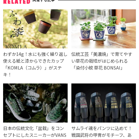
関連する記事
RELATED
わずか14g！水にも強く繰り返し
伝統工芸「美濃焼」で育てやす
使える紙と漆からできたカップ
い草花の栽培がはじめられる
「KOMLA（コムラ）」がステ
「染付小紋 草花 BONSAI」
キ！
日本の伝統文化「盆栽」をコン
サムライ魂をパンツに込めて！
セプトにしたスニーカーがVANS
戦国武将の甲冑がモチーフ、あ