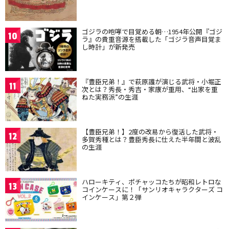
ゴジラの咆哮で目覚める朝…1954年公開『ゴジ
10
ラ』の貴重音源を搭載した「ゴジラ音声目覚ま
し時計」が新発売
『豊臣兄弟！』で萩原護が演じる武将・小堀正
11
次とは？秀長・秀吉・家康が重用、“出家を重
ねた実務派”の生涯
【豊臣兄弟！】2度の改易から復活した武将・
12
多賀秀種とは？豊臣秀長に仕えた半年間と波乱
の生涯
ハローキティ、ポチャッコたちが昭和レトロな
13
コインケースに！「サンリオキャラクターズ コ
インケース」第２弾