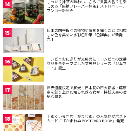
しっかり抹茶の味わい、さらに果実の香りも楽
14
しめる「無糖フレーバー抹茶」ストロベリー、
マンゴー新発売
日本の四季折々の植物や情景を描くことに相応
15
しい色を集めた水彩色鉛筆『色辞典』が新発
売！
コンビニおにぎりが文房具に！コンビニの定番
16
商品をモチーフにした文房具シリーズ『ジムマ
ート』誕生
世界遺産決定で脚光！日本初の巨大都城・藤原
17
京を創り上げた知られざる女帝・持統天皇の凄
絶な執念
手ぬぐい専門店「かまわぬ」の人気柄がポスト
18
カードに『かまわぬ POSTCARD BOOK』発売