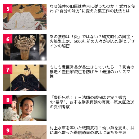
なぜ浅井の旧臣は秀吉に従ったのか？ 武力を使
5
わず“自分の味方”に変えた裏工作の技法とは
あの装飾は「炎」ではない？縄文時代の国宝・
6
火焔型土器、5000年前の人々が刻んだ謎とデザ
インの秘密
もしも豊臣秀長が長生きしていたら…？秀吉の
7
暴走と豊臣家滅亡を防げた「最強のカリスマ
性」
『豊臣兄弟！』三法師の誘拐は史実？秀吉
8
の“暴挙”、お市＆勝家再婚の真意…第30回放送
の真相考察
村上水軍を率いた戦国武将！幼い弟を支え、共
9
に海へ散った得居通幸の波乱に満ちた生涯