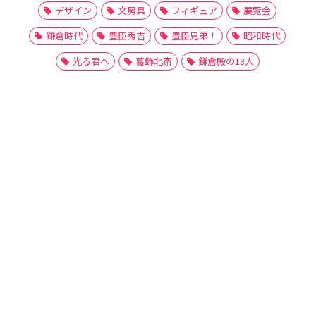
デザイン
文房具
フィギュア
展覧会
鎌倉時代
豊臣秀吉
豊臣兄弟！
昭和時代
光る君へ
葛飾北斎
鎌倉殿の13人