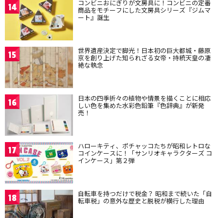
コンビニおにぎりが文房具に！コンビニの定番
14
商品をモチーフにした文房具シリーズ『ジムマ
ート』誕生
世界遺産決定で脚光！日本初の巨大都城・藤原
15
京を創り上げた知られざる女帝・持統天皇の凄
絶な執念
日本の四季折々の植物や情景を描くことに相応
16
しい色を集めた水彩色鉛筆『色辞典』が新発
売！
ハローキティ、ポチャッコたちが昭和レトロな
17
コインケースに！「サンリオキャラクターズ コ
インケース」第２弾
自転車を持つだけで税金？ 昭和まで続いた「自
18
転車税」の意外な歴史と脱税が横行した理由