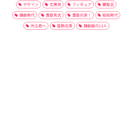
デザイン
文房具
フィギュア
展覧会
鎌倉時代
豊臣秀吉
豊臣兄弟！
昭和時代
光る君へ
葛飾北斎
鎌倉殿の13人