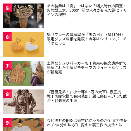
あの装飾は「炎」ではない？縄文時代の国宝・
5
火焔型土器、5000年前の人々が刻んだ謎とデザ
インの秘密
鳩サブレーの豊島屋が『鳩の日』（8月10日）
6
限定グッズ詳細を発表！今年はシリコンポーチ
「はとっこ」
土偶なりきりパーカーも！青森の縄文遺跡群で
7
発掘された土偶がモチーフのキュートなグッズ
が新発売
『豊臣兄弟！』小一郎の5万の大軍に徹底抗
8
戦！切腹覚悟で長宗我部元親に降伏を迫った武
将・谷忠澄の生涯
なぜ浅井の旧臣は秀吉に従ったのか？ 武力を使
9
わず“自分の味方”に変えた裏工作の技法とは