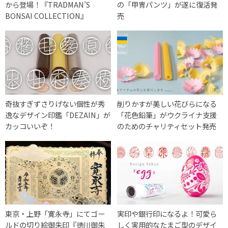
から登場！『TRADMAN’S
の「甲冑パンツ」が遂に復活発
BONSAI COLLECTION』
売
奇抜すぎずさりげない個性が秀
削りかすが美しい花びらになる
逸なデザイン印鑑「DEZAIN」が
「花色鉛筆」がウクライナ支援
カッコいいぞ！
のためのチャリティセット発売
東京・上野「寛永寺」にてゴー
実印や銀行印になるよ！可愛ら
ルドの切り絵御朱印『徳川御朱
しく実用的なたまご型のデザイ