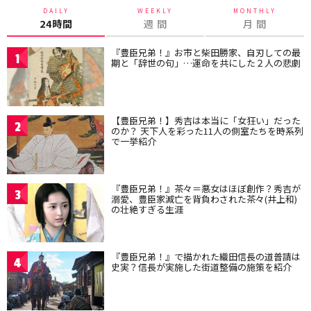
DAILY
WEEKLY
MONTHLY
24時間
週 間
月 間
『豊臣兄弟！』お市と柴田勝家、自刃しての最
1
期と「辞世の句」…運命を共にした２人の悲劇
【豊臣兄弟！】秀吉は本当に「女狂い」だった
2
のか？ 天下人を彩った11人の側室たちを時系列
で一挙紹介
『豊臣兄弟！』茶々＝悪女はほぼ創作？秀吉が
3
溺愛、豊臣家滅亡を背負わされた茶々(井上和)
の壮絶すぎる生涯
『豊臣兄弟！』で描かれた織田信長の道普請は
4
史実？信長が実施した街道整備の施策を紹介