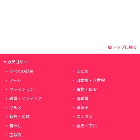
トップに戻る
カテゴリー
すべての記事
まとめ
アート
日本画・浮世絵
ファッション
着物・和服
雑貨・インテリア
和雑貨
グルメ
和菓子
観光・地域
エンタメ
暮らし
歴史・文化
古写真