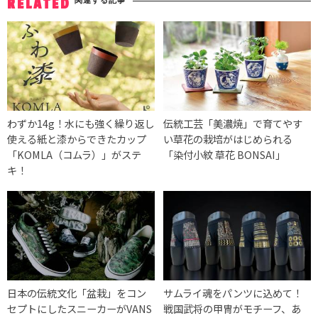
関連する記事
RELATED
わずか14g！水にも強く繰り返し
伝統工芸「美濃焼」で育てやす
使える紙と漆からできたカップ
い草花の栽培がはじめられる
「KOMLA（コムラ）」がステ
「染付小紋 草花 BONSAI」
キ！
日本の伝統文化「盆栽」をコン
サムライ魂をパンツに込めて！
セプトにしたスニーカーがVANS
戦国武将の甲冑がモチーフ、あ