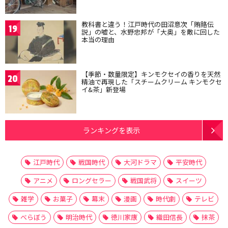
教科書と違う！江戸時代の田沼意次「賄賂伝
19
説」の嘘と、水野忠邦が「大奥」を敵に回した
本当の理由
【季節・数量限定】キンモクセイの香りを天然
20
精油で再現した「スチームクリーム キンモクセ
イ&茶」新登場
ランキングを表示
江戸時代
戦国時代
大河ドラマ
平安時代
アニメ
ロングセラー
戦国武将
スイーツ
雑学
お菓子
幕末
漫画
時代劇
テレビ
べらぼう
明治時代
徳川家康
織田信長
抹茶