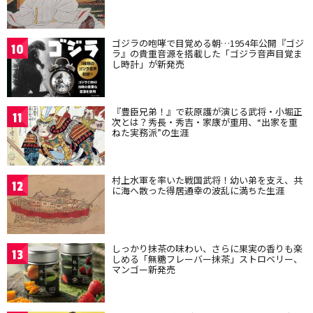
ゴジラの咆哮で目覚める朝…1954年公開『ゴジ
10
ラ』の貴重音源を搭載した「ゴジラ音声目覚ま
し時計」が新発売
『豊臣兄弟！』で萩原護が演じる武将・小堀正
11
次とは？秀長・秀吉・家康が重用、“出家を重
ねた実務派”の生涯
村上水軍を率いた戦国武将！幼い弟を支え、共
12
に海へ散った得居通幸の波乱に満ちた生涯
しっかり抹茶の味わい、さらに果実の香りも楽
13
しめる「無糖フレーバー抹茶」ストロベリー、
マンゴー新発売