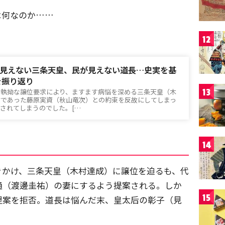
は何なのか……
12
見えない三条天皇、民が見えない道長…史実を基
を振り返り
13
の執拗な譲位要求により、ますます病悩を深める三条天皇（木
方であった藤原実資（秋山竜次）との約束を反故にしてしまっ
されてしまうのでした。[…
14
きかけ、三条天皇（木村達成）に譲位を迫るも、代
通（渡邊圭祐）の妻にするよう提案される。しか
15
提案を拒否。道長は悩んだ末、皇太后の彰子（見