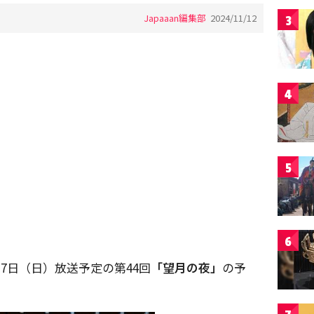
Japaaan編集部
2024/11/12
3
4
5
6
17日（日）放送予定の第44回
「望月の夜」
の予
。