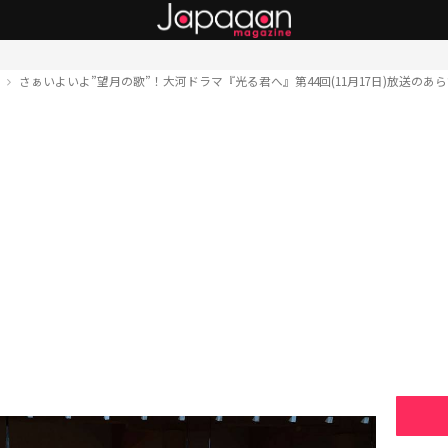
ト
さぁいよいよ”望月の歌”！大河ドラマ『光る君へ』第44回(11月17日)放送の