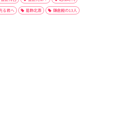
光る君へ
葛飾北斎
鎌倉殿の13人