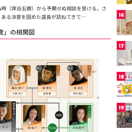
為時（岸谷五朗）から予期せぬ相談を受ける。さ
16
、ある決意を固めた道長が訪ねてきて…
夜」の相関図
17
18
19