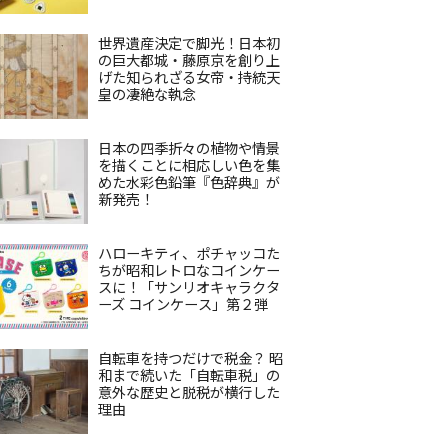
世界遺産決定で脚光！日本初
の巨大都城・藤原京を創り上
げた知られざる女帝・持統天
皇の凄絶な執念
日本の四季折々の植物や情景
を描くことに相応しい色を集
めた水彩色鉛筆『色辞典』が
新発売！
ハローキティ、ポチャッコた
ちが昭和レトロなコインケー
スに！「サンリオキャラクタ
ーズ コインケース」第２弾
自転車を持つだけで税金？ 昭
和まで続いた「自転車税」の
意外な歴史と脱税が横行した
理由