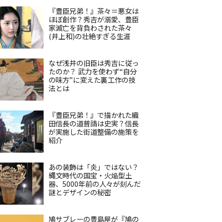
『豊臣兄弟！』茶々＝悪女は
ほぼ創作？秀吉が溺愛、豊臣
家滅亡を背負わされた茶々
(井上和)の壮絶すぎる生涯
なぜ浅井の旧臣は秀吉に従っ
たのか？ 武力を使わず“自分
の味方”に変えた裏工作の技
法とは
『豊臣兄弟！』で描かれた織
田信長の道普請は史実？信長
が実施した街道整備の施策を
紹介
あの装飾は「炎」ではない？
縄文時代の国宝・火焔型土
器、5000年前の人々が刻んだ
謎とデザインの秘密
鳩サブレーの豊島屋が『鳩の