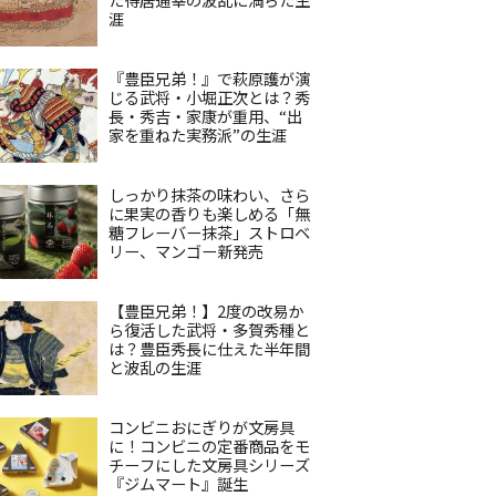
涯
『豊臣兄弟！』で萩原護が演
じる武将・小堀正次とは？秀
長・秀吉・家康が重用、“出
家を重ねた実務派”の生涯
しっかり抹茶の味わい、さら
に果実の香りも楽しめる「無
糖フレーバー抹茶」ストロベ
リー、マンゴー新発売
【豊臣兄弟！】2度の改易か
ら復活した武将・多賀秀種と
は？豊臣秀長に仕えた半年間
と波乱の生涯
コンビニおにぎりが文房具
に！コンビニの定番商品をモ
チーフにした文房具シリーズ
『ジムマート』誕生