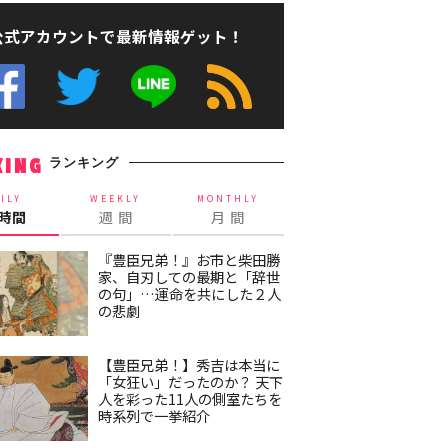
公式アカウントで最新情報ゲット！
ランキング
KING
ILY
WEEKLY
MONTHLY
4時間
週 間
月 間
『豊臣兄弟！』お市と柴田勝
家、自刃しての最期と「辞世
の句」…運命を共にした２人
の悲劇
【豊臣兄弟！】秀吉は本当に
「女狂い」だったのか？ 天下
人を彩った11人の側室たちを
時系列で一挙紹介