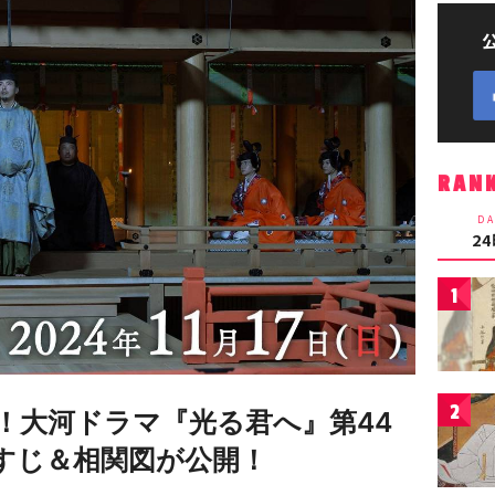
RAN
DA
2
1
2
！大河ドラマ『光る君へ』第44
あらすじ＆相関図が公開！