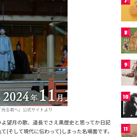
7
8
9
10
「光る君へ」公式サイトより
いよ望月の歌、道長でさえ黒歴史と思ってか日記
11
て(そして現代に伝わって)しまった名場面です。