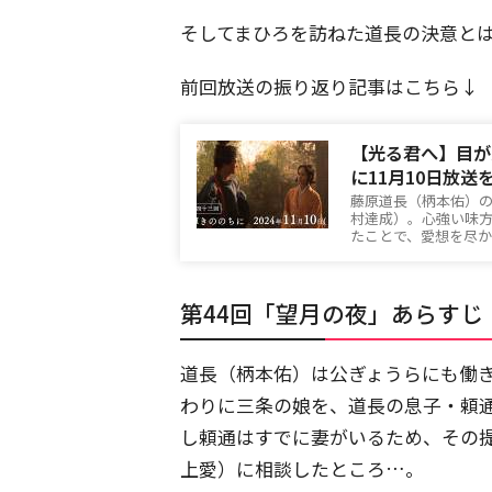
そしてまひろを訪ねた道長の決意と
前回放送の振り返り記事はこちら↓
【光る君へ】目が
に11月10日放送
藤原道長（柄本佑）
村達成）。心強い味
たことで、愛想を尽か
第44回「望月の夜」あらすじ
道長（柄本佑）は公ぎょうらにも働
わりに三条の娘を、道長の息子・頼
し頼通はすでに妻がいるため、その
上愛）に相談したところ…。