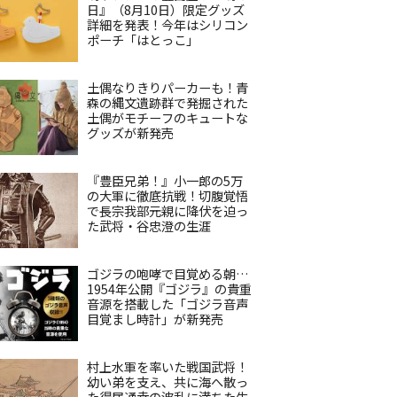
日』（8月10日）限定グッズ
詳細を発表！今年はシリコン
ポーチ「はとっこ」
土偶なりきりパーカーも！青
森の縄文遺跡群で発掘された
土偶がモチーフのキュートな
グッズが新発売
『豊臣兄弟！』小一郎の5万
の大軍に徹底抗戦！切腹覚悟
で長宗我部元親に降伏を迫っ
た武将・谷忠澄の生涯
ゴジラの咆哮で目覚める朝…
1954年公開『ゴジラ』の貴重
音源を搭載した「ゴジラ音声
目覚まし時計」が新発売
村上水軍を率いた戦国武将！
幼い弟を支え、共に海へ散っ
た得居通幸の波乱に満ちた生