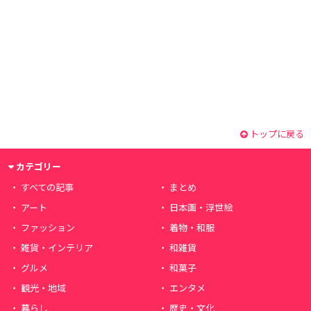
トップに戻る
カテゴリー
すべての記事
まとめ
アート
日本画・浮世絵
ファッション
着物・和服
雑貨・インテリア
和雑貨
グルメ
和菓子
観光・地域
エンタメ
暮らし
歴史・文化