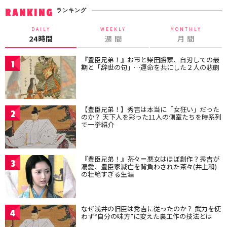
ランキング
RANKING
DAILY
WEEKLY
MONTHLY
24時間
週 間
月 間
『豊臣兄弟！』お市と柴田勝家、自刃しての最
1
期と「辞世の句」…運命を共にした２人の悲劇
【豊臣兄弟！】秀吉は本当に「女狂い」だった
2
のか？ 天下人を彩った11人の側室たちを時系列
で一挙紹介
『豊臣兄弟！』茶々＝悪女はほぼ創作？秀吉が
3
溺愛、豊臣家滅亡を背負わされた茶々(井上和)
の壮絶すぎる生涯
なぜ浅井の旧臣は秀吉に従ったのか？ 武力を使
4
わず“自分の味方”に変えた裏工作の技法とは