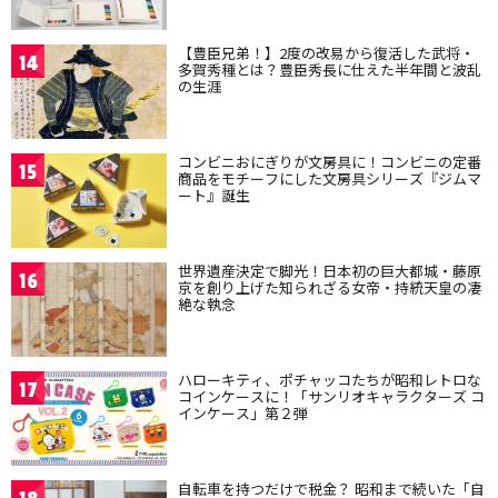
【豊臣兄弟！】2度の改易から復活した武将・
14
多賀秀種とは？豊臣秀長に仕えた半年間と波乱
の生涯
コンビニおにぎりが文房具に！コンビニの定番
15
商品をモチーフにした文房具シリーズ『ジムマ
ート』誕生
世界遺産決定で脚光！日本初の巨大都城・藤原
16
京を創り上げた知られざる女帝・持統天皇の凄
絶な執念
ハローキティ、ポチャッコたちが昭和レトロな
17
コインケースに！「サンリオキャラクターズ コ
インケース」第２弾
自転車を持つだけで税金？ 昭和まで続いた「自