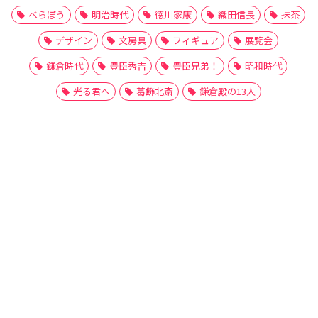
べらぼう
明治時代
徳川家康
織田信長
抹茶
デザイン
文房具
フィギュア
展覧会
鎌倉時代
豊臣秀吉
豊臣兄弟！
昭和時代
光る君へ
葛飾北斎
鎌倉殿の13人