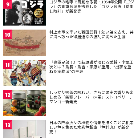
ゴジラの咆哮で目覚める朝…1954年公開『ゴジ
9
ラ』の貴重音源を搭載した「ゴジラ音声目覚ま
し時計」が新発売
村上水軍を率いた戦国武将！幼い弟を支え、共
10
に海へ散った得居通幸の波乱に満ちた生涯
『豊臣兄弟！』で萩原護が演じる武将・小堀正
11
次とは？秀長・秀吉・家康が重用、“出家を重
ねた実務派”の生涯
しっかり抹茶の味わい、さらに果実の香りも楽
12
しめる「無糖フレーバー抹茶」ストロベリー、
マンゴー新発売
日本の四季折々の植物や情景を描くことに相応
13
しい色を集めた水彩色鉛筆『色辞典』が新発
売！