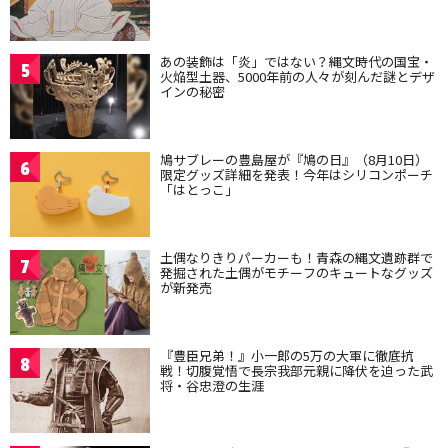
あの装飾は「炎」ではない？縄文時代の国宝・
5
火焔型土器、5000年前の人々が刻んだ謎とデザ
インの秘密
鳩サブレーの豊島屋が『鳩の日』（8月10日）
6
限定グッズ詳細を発表！今年はシリコンポーチ
「はとっこ」
土偶なりきりパーカーも！青森の縄文遺跡群で
7
発掘された土偶がモチーフのキュートなグッズ
が新発売
『豊臣兄弟！』小一郎の5万の大軍に徹底抗
8
戦！切腹覚悟で長宗我部元親に降伏を迫った武
将・谷忠澄の生涯