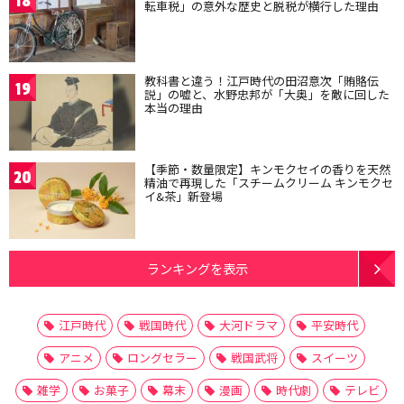
18
転車税」の意外な歴史と脱税が横行した理由
教科書と違う！江戸時代の田沼意次「賄賂伝
19
説」の嘘と、水野忠邦が「大奥」を敵に回した
本当の理由
【季節・数量限定】キンモクセイの香りを天然
20
精油で再現した「スチームクリーム キンモクセ
イ&茶」新登場
ランキングを表示
江戸時代
戦国時代
大河ドラマ
平安時代
アニメ
ロングセラー
戦国武将
スイーツ
雑学
お菓子
幕末
漫画
時代劇
テレビ