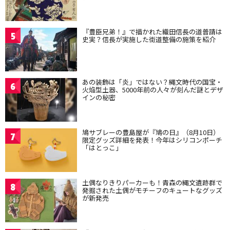
『豊臣兄弟！』で描かれた織田信長の道普請は
5
史実？信長が実施した街道整備の施策を紹介
あの装飾は「炎」ではない？縄文時代の国宝・
6
火焔型土器、5000年前の人々が刻んだ謎とデザ
インの秘密
鳩サブレーの豊島屋が『鳩の日』（8月10日）
7
限定グッズ詳細を発表！今年はシリコンポーチ
「はとっこ」
土偶なりきりパーカーも！青森の縄文遺跡群で
8
発掘された土偶がモチーフのキュートなグッズ
が新発売