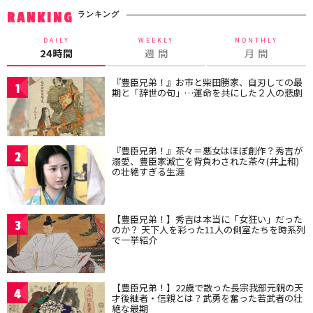
ランキング
RANKING
DAILY
WEEKLY
MONTHLY
24時間
週 間
月 間
『豊臣兄弟！』お市と柴田勝家、自刃しての最
1
期と「辞世の句」…運命を共にした２人の悲劇
『豊臣兄弟！』茶々＝悪女はほぼ創作？秀吉が
2
溺愛、豊臣家滅亡を背負わされた茶々(井上和)
の壮絶すぎる生涯
【豊臣兄弟！】秀吉は本当に「女狂い」だった
3
のか？ 天下人を彩った11人の側室たちを時系列
で一挙紹介
【豊臣兄弟！】22歳で散った長宗我部元親の天
4
才後継者・信親とは？武勇を奮った若武者の壮
絶な最期