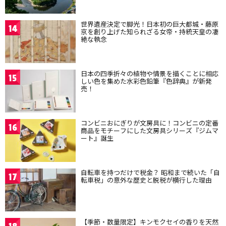
世界遺産決定で脚光！日本初の巨大都城・藤原
14
京を創り上げた知られざる女帝・持統天皇の凄
絶な執念
日本の四季折々の植物や情景を描くことに相応
15
しい色を集めた水彩色鉛筆『色辞典』が新発
売！
コンビニおにぎりが文房具に！コンビニの定番
16
商品をモチーフにした文房具シリーズ『ジムマ
ート』誕生
自転車を持つだけで税金？ 昭和まで続いた「自
17
転車税」の意外な歴史と脱税が横行した理由
【季節・数量限定】キンモクセイの香りを天然