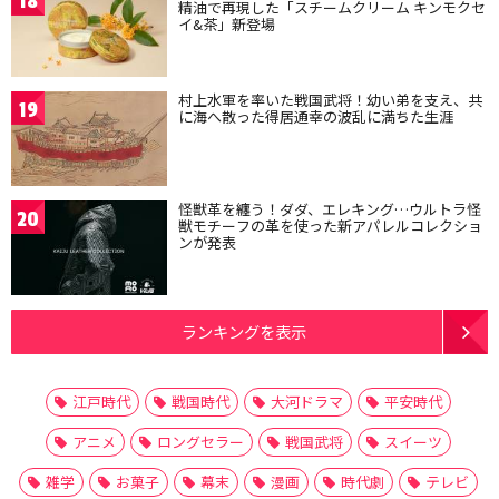
18
精油で再現した「スチームクリーム キンモクセ
イ&茶」新登場
村上水軍を率いた戦国武将！幼い弟を支え、共
19
に海へ散った得居通幸の波乱に満ちた生涯
怪獣革を纏う！ダダ、エレキング…ウルトラ怪
20
獣モチーフの革を使った新アパレルコレクショ
ンが発表
ランキングを表示
江戸時代
戦国時代
大河ドラマ
平安時代
アニメ
ロングセラー
戦国武将
スイーツ
雑学
お菓子
幕末
漫画
時代劇
テレビ