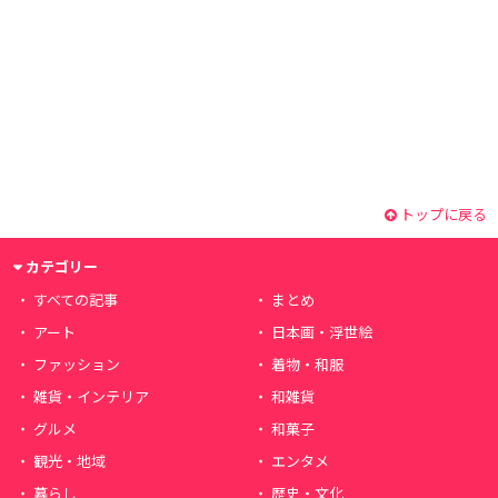
トップに戻る
カテゴリー
すべての記事
まとめ
アート
日本画・浮世絵
ファッション
着物・和服
雑貨・インテリア
和雑貨
グルメ
和菓子
観光・地域
エンタメ
暮らし
歴史・文化