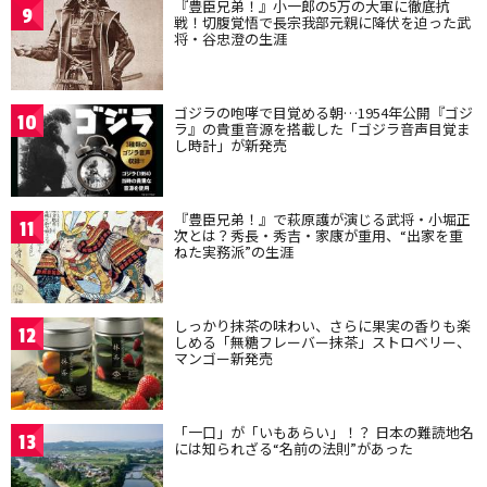
『豊臣兄弟！』小一郎の5万の大軍に徹底抗
9
戦！切腹覚悟で長宗我部元親に降伏を迫った武
将・谷忠澄の生涯
ゴジラの咆哮で目覚める朝…1954年公開『ゴジ
10
ラ』の貴重音源を搭載した「ゴジラ音声目覚ま
し時計」が新発売
『豊臣兄弟！』で萩原護が演じる武将・小堀正
11
次とは？秀長・秀吉・家康が重用、“出家を重
ねた実務派”の生涯
しっかり抹茶の味わい、さらに果実の香りも楽
12
しめる「無糖フレーバー抹茶」ストロベリー、
マンゴー新発売
「一口」が「いもあらい」！？ 日本の難読地名
13
には知られざる“名前の法則”があった