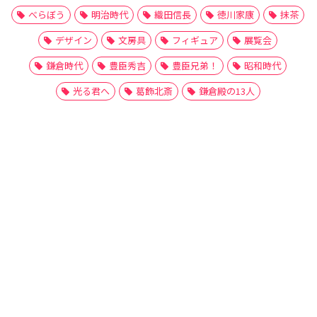
べらぼう
明治時代
織田信長
徳川家康
抹茶
デザイン
文房具
フィギュア
展覧会
鎌倉時代
豊臣秀吉
豊臣兄弟！
昭和時代
光る君へ
葛飾北斎
鎌倉殿の13人