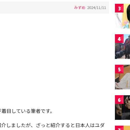
みずめ
2024/11/11
3
4
5
6
び着目している筆者です。
紹介しましたが、ざっと紹介すると日本人はユダ