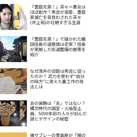
『豊臣兄弟！』茶々＝悪女は
ほぼ創作？秀吉が溺愛、豊臣
家滅亡を背負わされた茶々
(井上和)の壮絶すぎる生涯
『豊臣兄弟！』で描かれた織
田信長の道普請は史実？信長
が実施した街道整備の施策を
紹介
なぜ浅井の旧臣は秀吉に従っ
たのか？ 武力を使わず“自分
の味方”に変えた裏工作の技
法とは
あの装飾は「炎」ではない？
縄文時代の国宝・火焔型土
器、5000年前の人々が刻んだ
謎とデザインの秘密
鳩サブレーの豊島屋が『鳩の