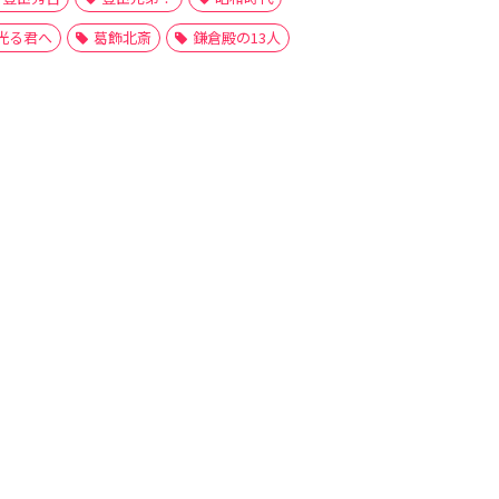
光る君へ
葛飾北斎
鎌倉殿の13人