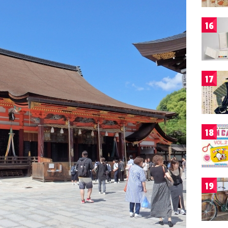
16
17
18
19