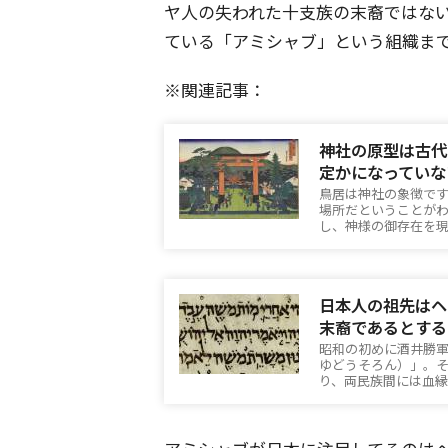
ヤ人の失われた十支族の末裔ではない
ている「アミシャブ」という組織ま
※関連記事：
神社の原型は古代
定かになっていな
鳥居は神社の象徴で
場所だということが
し、神様の御存在を
日本人の祖先はヘ
末裔であるとする
昭和の初めに酒井勝
ゆどうそろん）」。
り、両民族間には血