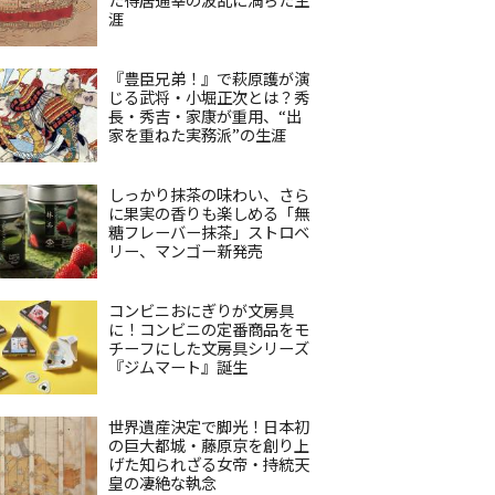
涯
『豊臣兄弟！』で萩原護が演
じる武将・小堀正次とは？秀
長・秀吉・家康が重用、“出
家を重ねた実務派”の生涯
しっかり抹茶の味わい、さら
に果実の香りも楽しめる「無
糖フレーバー抹茶」ストロベ
リー、マンゴー新発売
コンビニおにぎりが文房具
に！コンビニの定番商品をモ
チーフにした文房具シリーズ
『ジムマート』誕生
世界遺産決定で脚光！日本初
の巨大都城・藤原京を創り上
げた知られざる女帝・持統天
皇の凄絶な執念