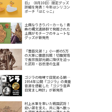
日』（8月10日）限定グッズ
詳細を発表！今年はシリコン
ポーチ「はとっこ」
土偶なりきりパーカーも！青
森の縄文遺跡群で発掘された
土偶がモチーフのキュートな
グッズが新発売
『豊臣兄弟！』小一郎の5万
の大軍に徹底抗戦！切腹覚悟
で長宗我部元親に降伏を迫っ
た武将・谷忠澄の生涯
ゴジラの咆哮で目覚める朝…
1954年公開『ゴジラ』の貴重
音源を搭載した「ゴジラ音声
目覚まし時計」が新発売
村上水軍を率いた戦国武将！
幼い弟を支え、共に海へ散っ
た得居通幸の波乱に満ちた生