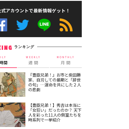
公式アカウントで最新情報ゲット！
ランキング
KING
ILY
WEEKLY
MONTHLY
4時間
週 間
月 間
『豊臣兄弟！』お市と柴田勝
家、自刃しての最期と「辞世
の句」…運命を共にした２人
の悲劇
【豊臣兄弟！】秀吉は本当に
「女狂い」だったのか？ 天下
人を彩った11人の側室たちを
時系列で一挙紹介