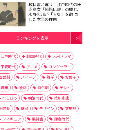
教科書と違う！江戸時代の田
沼意次「賄賂伝説」の嘘と、
水野忠邦が「大奥」を敵に回
した本当の理由
ランキングを表示
江戸時代
戦国時代
大河ドラマ
平安時代
アニメ
ロングセラー
国武将
スイーツ
雑学
お菓子
幕末
漫画
時代劇
テレビ
べらぼう
明治時代
徳川家康
田信長
抹茶
デザイン
文房具
フィギュア
展覧会
鎌倉時代
豊臣秀吉
豊臣兄弟！
昭和時代