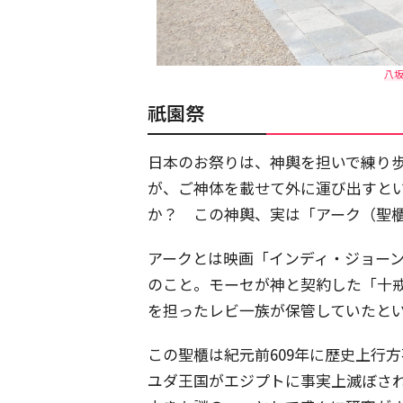
八坂
祇園祭
日本のお祭りは、神輿を担いで練り
が、ご神体を載せて外に運び出すと
か？ この神輿、実は「アーク（聖
アークとは映画「インディ・ジョー
のこと。モーセが神と契約した「十
を担ったレビ一族が保管していたと
この聖櫃は紀元前609年に歴史上行
ユダ王国がエジプトに事実上滅ぼさ