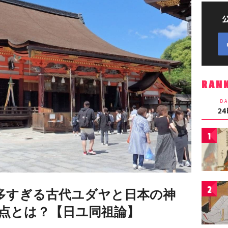
RAN
DA
2
1
2
多すぎる古代ユダヤと日本の神
点とは？【日ユ同祖論】