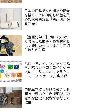
日本の四季折々の植物や情景
を描くことに相応しい色を集
めた水彩色鉛筆『色辞典』が
新発売！
【豊臣兄弟！】2度の改易か
ら復活した武将・多賀秀種と
は？豊臣秀長に仕えた半年間
と波乱の生涯
ハローキティ、ポチャッコた
ちが昭和レトロなコインケー
スに！「サンリオキャラクタ
ーズ コインケース」第２弾
自転車を持つだけで税金？ 昭
和まで続いた「自転車税」の
意外な歴史と脱税が横行した
理由