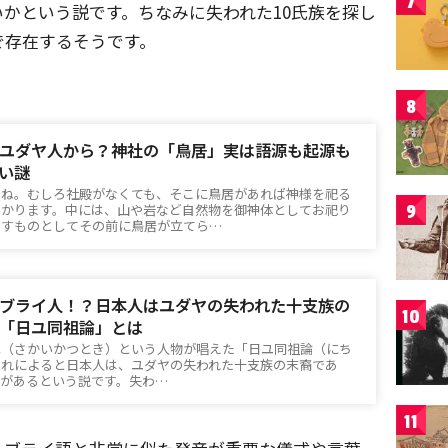
7
かという説です。ちなみに失われた10氏族を探し
で存在するそうです。
8
ユダヤ人から？神社の「鳥居」実は語源も起源も
い謎
すね。むしろ社殿がなくても、そこに鳥居があれば神様を祀る
わかります。中には、山や岩など自然物を御神体としてお祀り
9
現すものとしてその前に鳥居が立てら…
ブライ人！？日本人はユダヤの失われた十支族の
10
「日ユ同祖論」とは
軍（さかいかつとき）という人物が唱えた「日ユ同祖論（にち
それによると日本人は、ユダヤの失われた十支族の末裔であ
縁があるという説です。失わ…
11