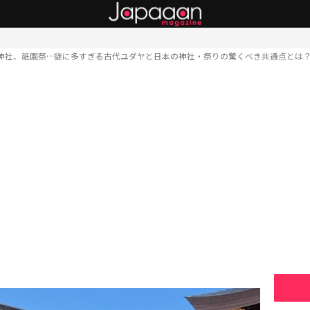
神社、祇園祭…謎に多すぎる古代ユダヤと日本の神社・祭りの驚くべき共通点とは