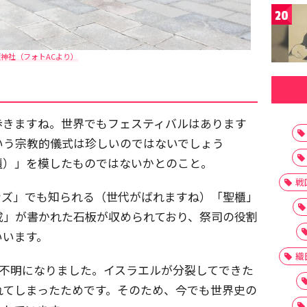
20
神社（フォトACより）
歩きますね。世界でもフェスティバルはあります
いう宗教的儀式は珍しいのではないでしょう
櫃）」を模したものではないかとのこと。
戦
ンズ」でも知られる（世代がばれますね）「聖櫃」
戒」が書かれた石板が収められており、祭司の役割
いいます。
織
方不明になりました。イスラエルが分裂してできた
れてしまったためです。そのため、今でも世界史の