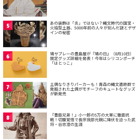
あの装飾は「炎」ではない？縄文時代の国宝・
5
火焔型土器、5000年前の人々が刻んだ謎とデザ
インの秘密
鳩サブレーの豊島屋が『鳩の日』（8月10日）
6
限定グッズ詳細を発表！今年はシリコンポーチ
「はとっこ」
土偶なりきりパーカーも！青森の縄文遺跡群で
7
発掘された土偶がモチーフのキュートなグッズ
が新発売
『豊臣兄弟！』小一郎の5万の大軍に徹底抗
8
戦！切腹覚悟で長宗我部元親に降伏を迫った武
将・谷忠澄の生涯