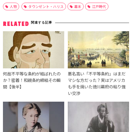
人物
タウンゼント・ハリス
幕末
江戸時代
関連する記事
RELATED
何故不平等な条約が結ばれたの
悪名高い「不平等条約」はまだ
か？密着！和親条約締結その瞬
マシな方だった？実はアメリカ
間【後半】
も手を焼いた徳川幕府の粘り強
い交渉