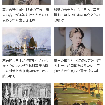
幕末の犠牲者…17歳の芸妓「唐
維新の志士たちもこぞって写真
人お吉」が国難を救うために背
撮影！幕末は日本の写真文化の
負わされた哀しき運命
夜明け
幕末期に日本が植民地化されな
幕末の犠牲者…17歳の芸妓「唐
かったのはなぜ？徳川幕府の採
人お吉」が国難を救うために背
った対策と欧米諸国の状況から
負わされた哀しき運命【後編】
読み解く