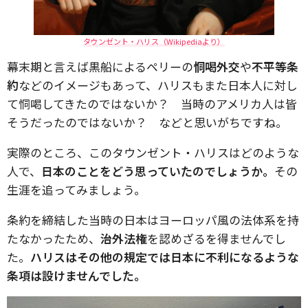
タウンゼント・ハリス（Wikipediaより）
幕末期と言えば黒船によるペリーの
恫喝外交
や
不平等条
約
などのイメージもあって、ハリスもまた日本人に対し
て恫喝してきたのではないか？ 当時のアメリカ人は皆
そうだったのではないか？ などと思いがちですね。
実際のところ、このタウンゼント・ハリスはどのような
人で、
日本のことをどう思っていたのでしょうか。
その
生涯を追ってみましょう。
条約を締結した当時の日本はヨーロッパ風の法体系を持
たなかったため、
治外法権
を認めざるを得ませんでし
た。
ハリスはその他の規定では日本に不利になるような
条項は設けませんでした。