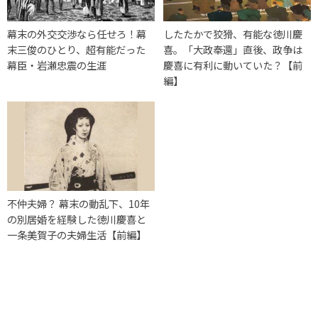
幕末の外交交渉なら任せろ！幕
したたかで狡猾、有能な徳川慶
末三俊のひとり、超有能だった
喜。「大政奉還」直後、政争は
幕臣・岩瀬忠震の生涯
慶喜に有利に動いていた？【前
編】
不仲夫婦？ 幕末の動乱下、10年
の別居婚を経験した徳川慶喜と
一条美賀子の夫婦生活【前編】