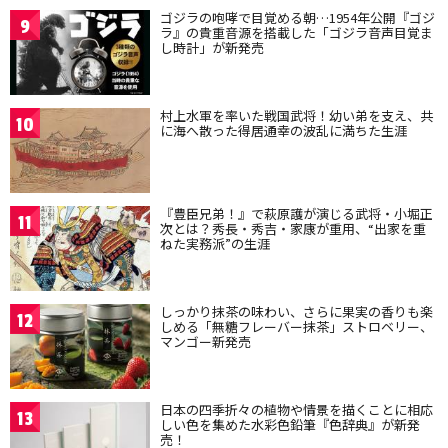
ゴジラの咆哮で目覚める朝…1954年公開『ゴジ
9
ラ』の貴重音源を搭載した「ゴジラ音声目覚ま
し時計」が新発売
村上水軍を率いた戦国武将！幼い弟を支え、共
10
に海へ散った得居通幸の波乱に満ちた生涯
『豊臣兄弟！』で萩原護が演じる武将・小堀正
11
次とは？秀長・秀吉・家康が重用、“出家を重
ねた実務派”の生涯
しっかり抹茶の味わい、さらに果実の香りも楽
12
しめる「無糖フレーバー抹茶」ストロベリー、
マンゴー新発売
日本の四季折々の植物や情景を描くことに相応
13
しい色を集めた水彩色鉛筆『色辞典』が新発
売！