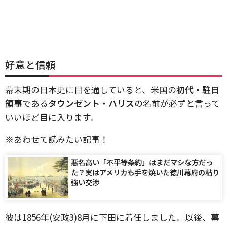
好意と信頼
幕末期の日本史に目を通していると、米国の
初代・駐日
領事
である
タウンゼント・ハリス
の名前が必ずと言って
いいほど目に入ります。
※あわせて読みたい記事！
悪名高い「不平等条約」はまだマシな方だっ
た？実はアメリカも手を焼いた徳川幕府の粘り
強い交渉
彼は1856年(安政3)8月に下田に着任しました。以後、幕