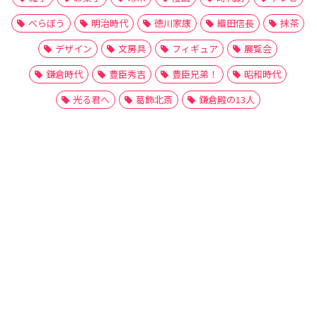
べらぼう
明治時代
徳川家康
織田信長
抹茶
デザイン
文房具
フィギュア
展覧会
鎌倉時代
豊臣秀吉
豊臣兄弟！
昭和時代
光る君へ
葛飾北斎
鎌倉殿の13人