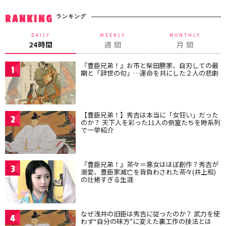
ランキング
RANKING
DAILY
WEEKLY
MONTHLY
24時間
週 間
月 間
『豊臣兄弟！』お市と柴田勝家、自刃しての最
1
期と「辞世の句」…運命を共にした２人の悲劇
【豊臣兄弟！】秀吉は本当に「女狂い」だった
2
のか？ 天下人を彩った11人の側室たちを時系列
で一挙紹介
『豊臣兄弟！』茶々＝悪女はほぼ創作？秀吉が
3
溺愛、豊臣家滅亡を背負わされた茶々(井上和)
の壮絶すぎる生涯
なぜ浅井の旧臣は秀吉に従ったのか？ 武力を使
4
わず“自分の味方”に変えた裏工作の技法とは