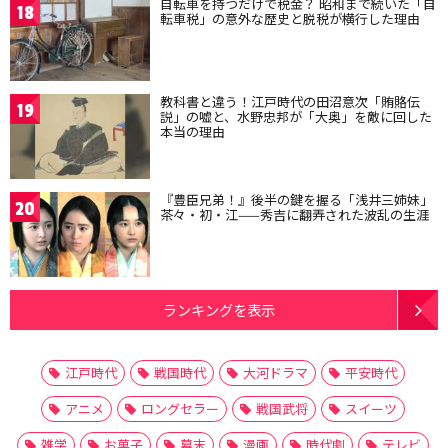
自転車を持つだけで税金？ 昭和まで続いた「自
18
転車税」の意外な歴史と脱税が横行した理由
教科書と違う！江戸時代の田沼意次「賄賂伝
19
説」の嘘と、水野忠邦が「大奥」を敵に回した
本当の理由
『豊臣兄弟！』後半の鍵を握る「浅井三姉妹」
20
茶々・初・江——秀吉に翻弄された波乱の生涯
ランキングを表示
江戸時代
戦国時代
大河ドラマ
平安時代
アニメ
ロングセラー
戦国武将
スイーツ
雑学
お菓子
幕末
漫画
時代劇
テレビ