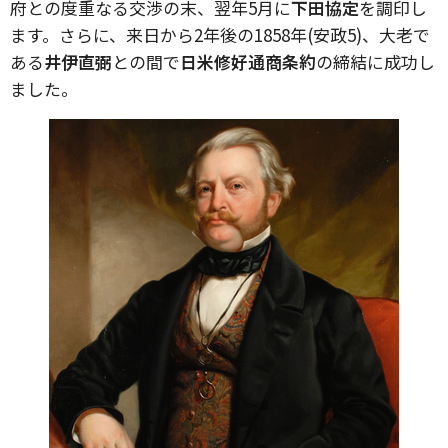
府との度重なる交渉の末、翌年5月に
下田協定
を調印し
ます。さらに、来日から2年後の1858年(安政5)、大老で
ある
井伊直弼
との間で
日米修好通商条約
の締結に成功し
ました。