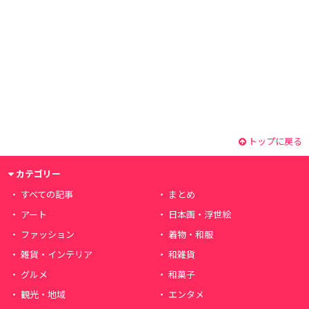
トップに戻る
カテゴリー
すべての記事
まとめ
アート
日本画・浮世絵
ファッション
着物・和服
雑貨・インテリア
和雑貨
グルメ
和菓子
観光・地域
エンタメ