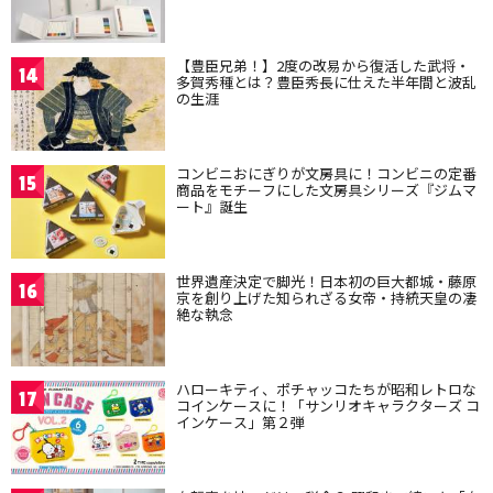
【豊臣兄弟！】2度の改易から復活した武将・
14
多賀秀種とは？豊臣秀長に仕えた半年間と波乱
の生涯
コンビニおにぎりが文房具に！コンビニの定番
15
商品をモチーフにした文房具シリーズ『ジムマ
ート』誕生
世界遺産決定で脚光！日本初の巨大都城・藤原
16
京を創り上げた知られざる女帝・持統天皇の凄
絶な執念
ハローキティ、ポチャッコたちが昭和レトロな
17
コインケースに！「サンリオキャラクターズ コ
インケース」第２弾