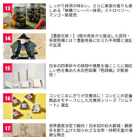
しっかり抹茶の味わい、さらに果実の香りも楽
13
しめる「無糖フレーバー抹茶」ストロベリー、
マンゴー新発売
【豊臣兄弟！】2度の改易から復活した武将・
14
多賀秀種とは？豊臣秀長に仕えた半年間と波乱
の生涯
日本の四季折々の植物や情景を描くことに相応
15
しい色を集めた水彩色鉛筆『色辞典』が新発
売！
コンビニおにぎりが文房具に！コンビニの定番
16
商品をモチーフにした文房具シリーズ『ジムマ
ート』誕生
世界遺産決定で脚光！日本初の巨大都城・藤原
17
京を創り上げた知られざる女帝・持統天皇の凄
絶な執念