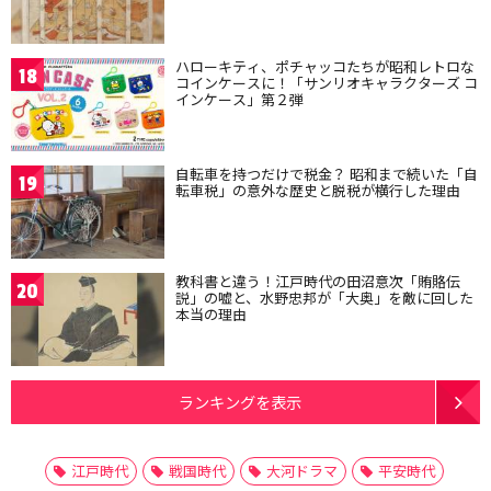
ハローキティ、ポチャッコたちが昭和レトロな
18
コインケースに！「サンリオキャラクターズ コ
インケース」第２弾
自転車を持つだけで税金？ 昭和まで続いた「自
19
転車税」の意外な歴史と脱税が横行した理由
教科書と違う！江戸時代の田沼意次「賄賂伝
20
説」の嘘と、水野忠邦が「大奥」を敵に回した
本当の理由
ランキングを表示
江戸時代
戦国時代
大河ドラマ
平安時代