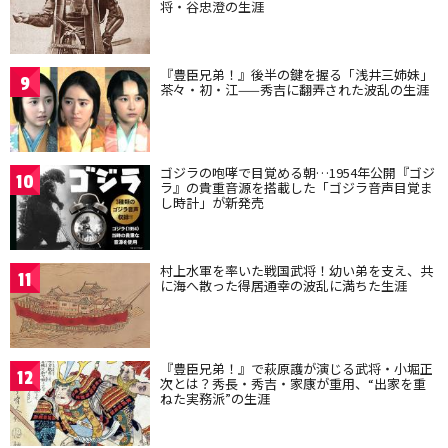
将・谷忠澄の生涯
『豊臣兄弟！』後半の鍵を握る「浅井三姉妹」
9
茶々・初・江——秀吉に翻弄された波乱の生涯
ゴジラの咆哮で目覚める朝…1954年公開『ゴジ
10
ラ』の貴重音源を搭載した「ゴジラ音声目覚ま
し時計」が新発売
村上水軍を率いた戦国武将！幼い弟を支え、共
11
に海へ散った得居通幸の波乱に満ちた生涯
『豊臣兄弟！』で萩原護が演じる武将・小堀正
12
次とは？秀長・秀吉・家康が重用、“出家を重
ねた実務派”の生涯