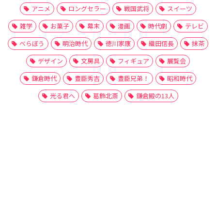
アニメ
ロングセラー
戦国武将
スイーツ
雑学
お菓子
幕末
漫画
時代劇
テレビ
べらぼう
明治時代
徳川家康
織田信長
抹茶
デザイン
文房具
フィギュア
展覧会
鎌倉時代
豊臣秀吉
豊臣兄弟！
昭和時代
光る君へ
葛飾北斎
鎌倉殿の13人