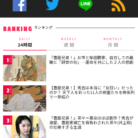
ランキング
RANKING
DAILY
WEEKLY
MONTHLY
24時間
週 間
月 間
『豊臣兄弟！』お市と柴田勝家、自刃しての最
1
期と「辞世の句」…運命を共にした２人の悲劇
【豊臣兄弟！】秀吉は本当に「女狂い」だった
2
のか？ 天下人を彩った11人の側室たちを時系列
で一挙紹介
『豊臣兄弟！』茶々＝悪女はほぼ創作？秀吉が
3
溺愛、豊臣家滅亡を背負わされた茶々(井上和)
の壮絶すぎる生涯