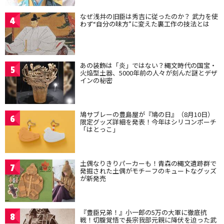
なぜ浅井の旧臣は秀吉に従ったのか？ 武力を使
4
わず“自分の味方”に変えた裏工作の技法とは
あの装飾は「炎」ではない？縄文時代の国宝・
5
火焔型土器、5000年前の人々が刻んだ謎とデザ
インの秘密
鳩サブレーの豊島屋が『鳩の日』（8月10日）
6
限定グッズ詳細を発表！今年はシリコンポーチ
「はとっこ」
土偶なりきりパーカーも！青森の縄文遺跡群で
7
発掘された土偶がモチーフのキュートなグッズ
が新発売
『豊臣兄弟！』小一郎の5万の大軍に徹底抗
8
戦！切腹覚悟で長宗我部元親に降伏を迫った武