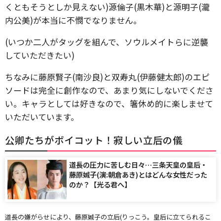
くともそうとしか見えない)源倫子(黒木華)と源明子(瀧
内公美)が本当に不憫でなりません。
(いつか二人がタッグを組んで、ソウルメイトらに逆襲
していただきたい)
ちなみに藤原賢子(南沙良)と双寿丸(伊藤健太郎)のエピ
ソードは完全に創作なので、あまり気にしないでくださ
い。キャラとしては好きなので、箸休め的に楽しませて
いただいています。
公卿たちがボイコット！寂しい立后の儀
道長の圧力に苦しむ日々…三条天皇の皇后・
藤原娍子(演:朝倉あき)とはどんな女性だった
のか？【光る君へ】
道長の嫌がらせにより、藤原娍子の立后(りっこう。皇后に立てられるこ