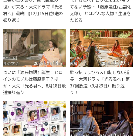
世）が来る…大河ドラマ『光る
てない予感…「藤原通任(古舘佑
君へ』最終回(12月15日)放送の
太郎)」とはどんな人物？生涯を
振り返り
たどる
ついに『源氏物語』誕生！ヒロ
酔っ払うまひろ＆自制しない道
インのモデルは藤原定子？ほ
長…大河ドラマ「光る君へ」第
か…大河「光る君へ」8月18日放
37回放送（9月29日）振り返
送振り返り
り！