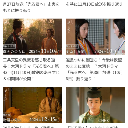
月27日放送「光る君へ」史実を
を基に11月10日放送を振り返り
もとに振り返り
三条天皇の異変を感じ取る道
道長ついに闇堕ち！今後は欲望
長！大河ドラマ『光る君へ』第
のままに変貌…？大河ドラマ
43回(11月10日)放送のあらすじ
「光る君へ」第38回放送（10月
＆相関図が公開！
6日）振り返り！
道長が世を去り、嵐（戦乱の
【光る君へ】ロクな未来が待っ