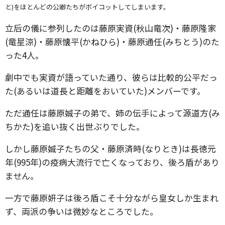
と)をほとんどの公卿たちがボイコットしてしまいます。
立后の儀に参列したのは藤原実資(秋山竜次)・藤原隆家
(竜星涼)・藤原懐平(かねひら)・藤原通任(みちとう)のた
った4人。
劇中でも実資が語っていた通り、彼らは比較的公平だっ
た(あるいは道長と距離をおいていた)メンバーです。
ただ通任は藤原娍子の弟で、姉の伝手によって源道方(み
ちかた)を追い抜く出世ぶりでした。
しかし藤原娍子たちの父・藤原済時(なりとき)は長徳元
年(995年)の疫病大流行で亡くなっており、後ろ盾があり
ません。
一方で藤原妍子は後ろ盾こそ十分ながら皇女しか生まれ
ず、両派の争いは微妙なところでした。