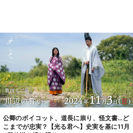
公卿のボイコット、道長に祟り、怪文書…ど
こまでが忠実？【光る君へ】史実を基に11月