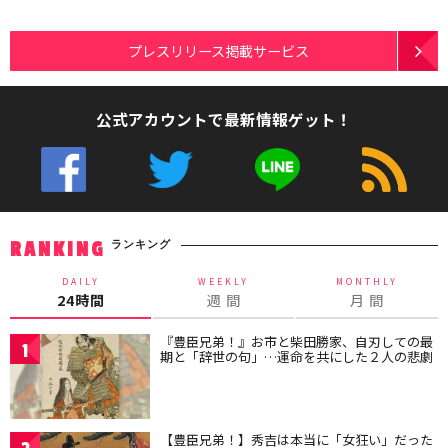
プレスリリース掲載サービス
公式アカウントで最新情報ゲット！
ランキング
RANKING
DAILY
WEEKLY
MONTHLY
24時間
週 間
月 間
『豊臣兄弟！』お市と柴田勝家、自刃しての最
1
期と「辞世の句」…運命を共にした２人の悲劇
【豊臣兄弟！】秀吉は本当に「女狂い」だった