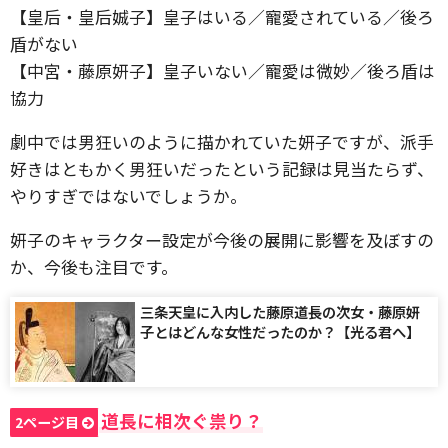
【皇后・皇后娍子】皇子はいる／寵愛されている／後ろ
盾がない
【中宮・藤原妍子】皇子いない／寵愛は微妙／後ろ盾は
協力
劇中では男狂いのように描かれていた妍子ですが、派手
好きはともかく男狂いだったという記録は見当たらず、
やりすぎではないでしょうか。
妍子のキャラクター設定が今後の展開に影響を及ぼすの
か、今後も注目です。
三条天皇に入内した藤原道長の次女・藤原妍
子とはどんな女性だったのか？【光る君へ】
道長に相次ぐ祟り？
2ページ目