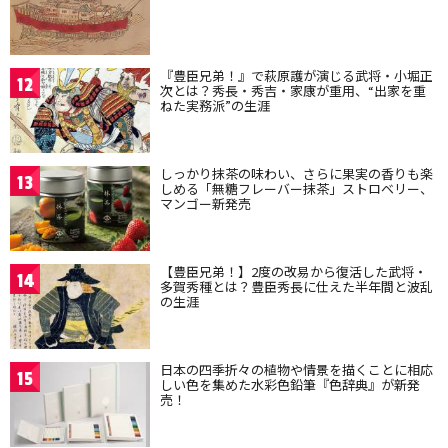
『豊臣兄弟！』で萩原護が演じる武将・小堀正
12
次とは？秀長・秀吉・家康が重用、“出家を重
ねた実務派”の生涯
しっかり抹茶の味わい、さらに果実の香りも楽
13
しめる「無糖フレーバー抹茶」ストロベリー、
マンゴー新発売
【豊臣兄弟！】2度の改易から復活した武将・
14
多賀秀種とは？豊臣秀長に仕えた半年間と波乱
の生涯
日本の四季折々の植物や情景を描くことに相応
15
しい色を集めた水彩色鉛筆『色辞典』が新発
売！