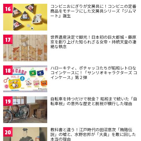
コンビニおにぎりが文房具に！コンビニの定番
16
商品をモチーフにした文房具シリーズ『ジムマ
ート』誕生
世界遺産決定で脚光！日本初の巨大都城・藤原
17
京を創り上げた知られざる女帝・持統天皇の凄
絶な執念
ハローキティ、ポチャッコたちが昭和レトロな
18
コインケースに！「サンリオキャラクターズ コ
インケース」第２弾
自転車を持つだけで税金？ 昭和まで続いた「自
19
転車税」の意外な歴史と脱税が横行した理由
教科書と違う！江戸時代の田沼意次「賄賂伝
20
説」の嘘と、水野忠邦が「大奥」を敵に回した
本当の理由