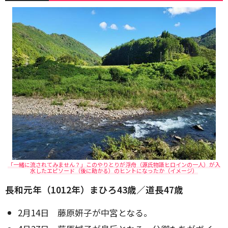
「一緒に流されてみません？」このやりとりが浮舟（源氏物語ヒロインの一人）が入
水したエピソード（後に助かる）のヒントになったか（イメージ）
長和元年（1012年）まひろ43歳／道長47歳
2月14日 藤原妍子が中宮となる。