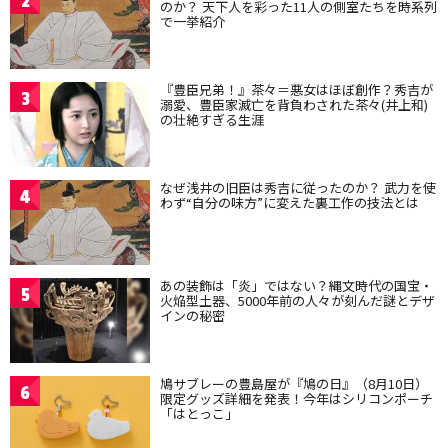
2
のか？ 天下人を彩った11人の側室たちを時系列
で一挙紹介
『豊臣兄弟！』茶々＝悪女はほぼ創作？秀吉が
3
溺愛、豊臣家滅亡を背負わされた茶々(井上和)
の壮絶すぎる生涯
なぜ浅井の旧臣は秀吉に従ったのか？ 武力を使
4
わず“自分の味方”に変えた裏工作の技法とは
あの装飾は「炎」ではない？縄文時代の国宝・
5
火焔型土器、5000年前の人々が刻んだ謎とデザ
インの秘密
鳩サブレーの豊島屋が『鳩の日』（8月10日）
6
限定グッズ詳細を発表！今年はシリコンポーチ
「はとっこ」