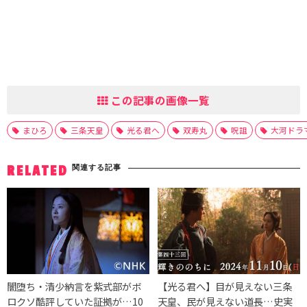
この記事の画像一覧
まひろ
三条天皇
光る君へ
双寿丸
呪詛
大河ドラ
関連する記事
RELATED
闇堕ち・清少納言を紫式部がボ
【光る君へ】目が見えない三条
ロクソ酷評していた証拠が…10
天皇、民が見えない道長…史実