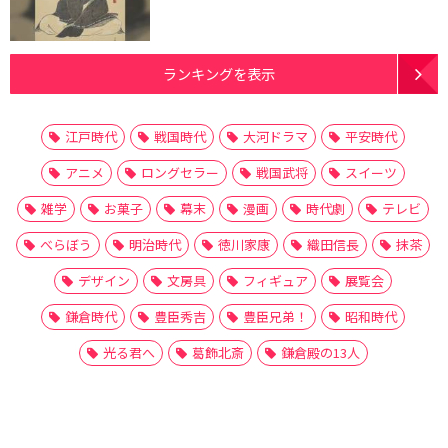
ランキングを表示
江戸時代
戦国時代
大河ドラマ
平安時代
アニメ
ロングセラー
戦国武将
スイーツ
雑学
お菓子
幕末
漫画
時代劇
テレビ
べらぼう
明治時代
徳川家康
織田信長
抹茶
デザイン
文房具
フィギュア
展覧会
鎌倉時代
豊臣秀吉
豊臣兄弟！
昭和時代
光る君へ
葛飾北斎
鎌倉殿の13人