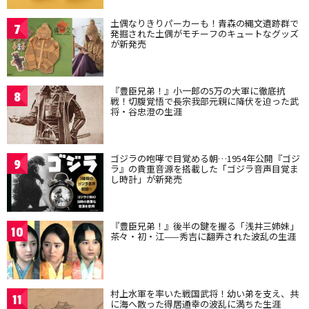
土偶なりきりパーカーも！青森の縄文遺跡群で
7
発掘された土偶がモチーフのキュートなグッズ
が新発売
『豊臣兄弟！』小一郎の5万の大軍に徹底抗
8
戦！切腹覚悟で長宗我部元親に降伏を迫った武
将・谷忠澄の生涯
ゴジラの咆哮で目覚める朝…1954年公開『ゴジ
9
ラ』の貴重音源を搭載した「ゴジラ音声目覚ま
し時計」が新発売
『豊臣兄弟！』後半の鍵を握る「浅井三姉妹」
10
茶々・初・江——秀吉に翻弄された波乱の生涯
村上水軍を率いた戦国武将！幼い弟を支え、共
11
に海へ散った得居通幸の波乱に満ちた生涯