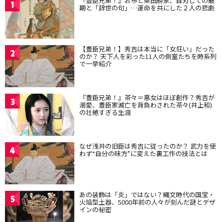
『豊臣兄弟！』お市と柴田勝家、自刃しての最
1
期と「辞世の句」…運命を共にした２人の悲劇
【豊臣兄弟！】秀吉は本当に「女狂い」だった
2
のか？ 天下人を彩った11人の側室たちを時系列
で一挙紹介
『豊臣兄弟！』茶々＝悪女はほぼ創作？秀吉が
3
溺愛、豊臣家滅亡を背負わされた茶々(井上和)
の壮絶すぎる生涯
なぜ浅井の旧臣は秀吉に従ったのか？ 武力を使
4
わず“自分の味方”に変えた裏工作の技法とは
あの装飾は「炎」ではない？縄文時代の国宝・
5
火焔型土器、5000年前の人々が刻んだ謎とデザ
インの秘密