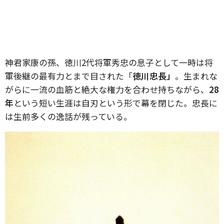
神君家康の孫、徳川2代将軍秀忠の息子として一時は将
軍後継の最有力とまで目された「
徳川忠長」
。生まれな
がらに一流の血筋と絶大な権力を合わせ持ちながら、
28
年
という短い生涯は自刃という形で幕を閉じた。忠長に
は生前多くの逸話が残っている。