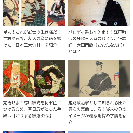
見よ！これが武士の生き様だ！
パロディ系もイケます！江戸時
主君や家族、友人の為に命を懸
代の狂歌三大家のひとり、狂歌
けた「日本三大仇討」を紹介
師・大田南畝（おおたなんぽ）
とは？
覚悟せよ！徳川家光を将軍位に
賄賂政治家として知られる田沼
つけるため、春日局がとった手
意次の実像に迫る！従来の負の
段は【どうする家康 外伝】
イメージが覆る驚愕の学説を紹
介