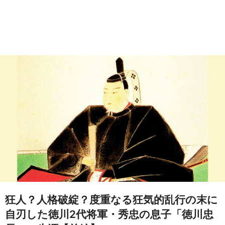
狂人？人格破綻？度重なる狂気的乱行の末に
自刃した徳川2代将軍・秀忠の息子「徳川忠