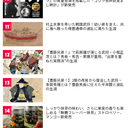
ラ』の貴重音源を搭載した「ゴジラ音声目覚ま
し時計」が新発売
村上水軍を率いた戦国武将！幼い弟を支え、共
11
に海へ散った得居通幸の波乱に満ちた生涯
『豊臣兄弟！』で萩原護が演じる武将・小堀正
12
次とは？秀長・秀吉・家康が重用、“出家を重
ねた実務派”の生涯
【豊臣兄弟！】2度の改易から復活した武将・
13
多賀秀種とは？豊臣秀長に仕えた半年間と波乱
の生涯
しっかり抹茶の味わい、さらに果実の香りも楽
14
しめる「無糖フレーバー抹茶」ストロベリー、
マンゴー新発売