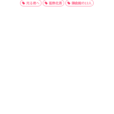
光る君へ
葛飾北斎
鎌倉殿の13人