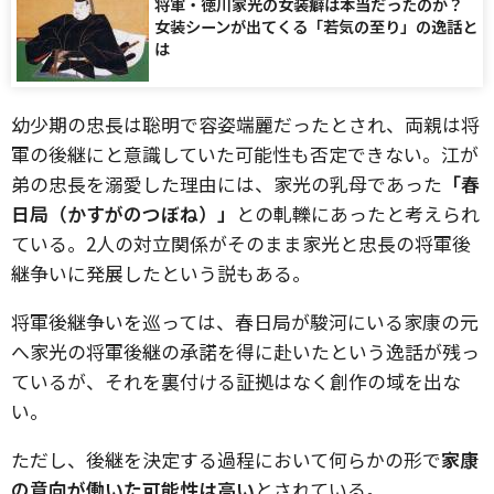
将軍・徳川家光の女装癖は本当だったのか？
女装シーンが出てくる「若気の至り」の逸話と
は
幼少期の忠長は聡明で容姿端麗だったとされ、両親は将
軍の後継にと意識していた可能性も否定できない。江が
弟の忠長を溺愛した理由には、家光の乳母であった
「春
日局（かすがのつぼね）」
との軋轢にあったと考えられ
ている。2人の対立関係がそのまま家光と忠長の将軍後
継争いに発展したという説もある。
将軍後継争いを巡っては、春日局が駿河にいる家康の元
へ家光の将軍後継の承諾を得に赴いたという逸話が残っ
ているが、それを裏付ける証拠はなく創作の域を出な
い。
ただし、後継を決定する過程において何らかの形で
家康
の意向が働いた可能性は高い
とされている。