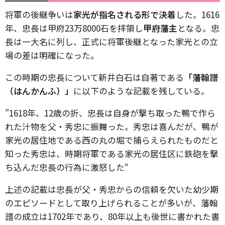
将軍の後継争いは
家光が指名される形で決着
した。1616
年、忠長は甲府23万8000石を拝領し
甲府藩主
となる。忠
長は一大名に列し、正式に将軍後継となった家光との立
場の差は明確になった。
この時期の忠長について新井白石は自著である
「藩翰譜
（はんかんふ）」
に以下のような記載を残している。
”1618年、12歳の折、忠長は自身が撃ち取った鴨で作ら
れた汁物を父・秀忠に振舞った。秀忠は喜んだが、鴨が
家光の居住地である西の丸の堀で捕らえられたものだと
知った秀忠は、時期将軍である家光の居住区に鉄砲を撃
ち込んだ忠長の行為に激怒した“
上述の記載は忠長が父・秀忠からの信頼を欠いた幼少期
のエピソードとして取り上げられることが多いが、藩翰
譜の成立は1702年であり、80年以上も後世に書かれた書