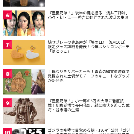
『豊臣兄弟！』後半の鍵を握る「浅井三姉妹」
6
茶々・初・江——秀吉に翻弄された波乱の生涯
鳩サブレーの豊島屋が『鳩の日』（8月10日）
7
限定グッズ詳細を発表！今年はシリコンポーチ
「はとっこ」
土偶なりきりパーカーも！青森の縄文遺跡群で
8
発掘された土偶がモチーフのキュートなグッズ
が新発売
『豊臣兄弟！』小一郎の5万の大軍に徹底抗
9
戦！切腹覚悟で長宗我部元親に降伏を迫った武
将・谷忠澄の生涯
ゴジラの咆哮で目覚める朝…1954年公開『ゴジ
10