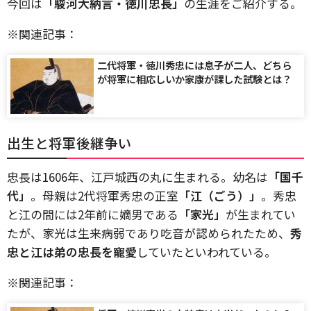
今回は
「駿河大納言・徳川忠長」
の生涯をご紹介する。
※関連記事：
二代将軍・徳川秀忠には息子が二人、どちら
が将軍に相応しいか家康が課した試験とは？
出生と将軍後継争い
忠長は1606年、江戸城西の丸に生まれる。幼名は
「国千
代」
。母親は2代将軍秀忠の正室
「江（ごう）」
。秀忠
と江の間には2年前に嫡男である
「家光」
が生まれてい
たが、家光は生来病弱であり吃音が認められたため、
秀
忠と江は弟の忠長を寵愛
していたといわれている。
※関連記事：