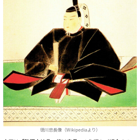
徳川忠長像（Wikipediaより）