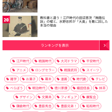
教科書と違う！江戸時代の田沼意次「賄賂伝
20
説」の嘘と、水野忠邦が「大奥」を敵に回した
本当の理由
ランキングを表示
江戸時代
戦国時代
大河ドラマ
平安時代
アニメ
ロングセラー
戦国武将
スイーツ
雑学
お菓子
幕末
漫画
時代劇
テレビ
べらぼう
明治時代
徳川家康
織田信長
抹茶
デザイン
文房具
フィギュア
展覧会
鎌倉時代
豊臣秀吉
豊臣兄弟！
昭和時代