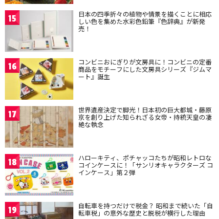
日本の四季折々の植物や情景を描くことに相応
15
しい色を集めた水彩色鉛筆『色辞典』が新発
売！
コンビニおにぎりが文房具に！コンビニの定番
16
商品をモチーフにした文房具シリーズ『ジムマ
ート』誕生
世界遺産決定で脚光！日本初の巨大都城・藤原
17
京を創り上げた知られざる女帝・持統天皇の凄
絶な執念
ハローキティ、ポチャッコたちが昭和レトロな
18
コインケースに！「サンリオキャラクターズ コ
インケース」第２弾
自転車を持つだけで税金？ 昭和まで続いた「自
19
転車税」の意外な歴史と脱税が横行した理由