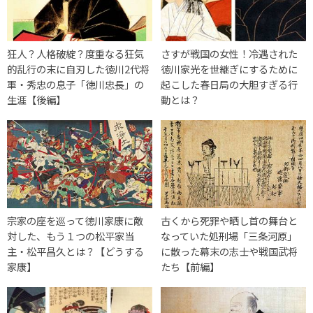
狂人？人格破綻？度重なる狂気
さすが戦国の女性！冷遇された
的乱行の末に自刃した徳川2代将
徳川家光を世継ぎにするために
軍・秀忠の息子「徳川忠長」の
起こした春日局の大胆すぎる行
生涯【後編】
動とは？
宗家の座を巡って徳川家康に敵
古くから死罪や晒し首の舞台と
対した、もう１つの松平家当
なっていた処刑場「三条河原」
主・松平昌久とは？【どうする
に散った幕末の志士や戦国武将
家康】
たち【前編】