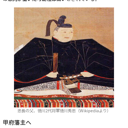
忠長の父、徳川2代将軍徳川秀忠（Wikipediaより）
甲府藩主へ