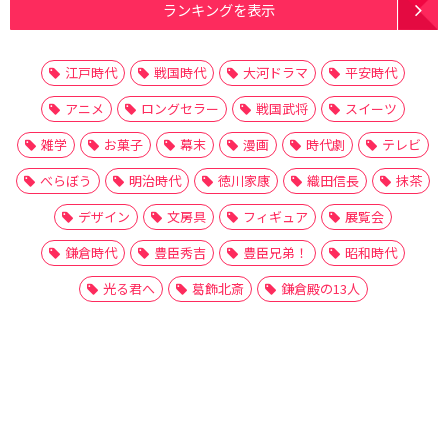
ランキングを表示
江戸時代
戦国時代
大河ドラマ
平安時代
アニメ
ロングセラー
戦国武将
スイーツ
雑学
お菓子
幕末
漫画
時代劇
テレビ
べらぼう
明治時代
徳川家康
織田信長
抹茶
デザイン
文房具
フィギュア
展覧会
鎌倉時代
豊臣秀吉
豊臣兄弟！
昭和時代
光る君へ
葛飾北斎
鎌倉殿の13人