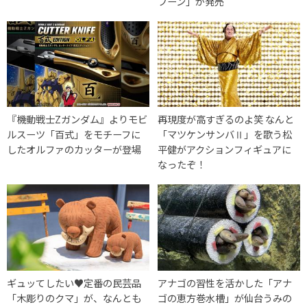
フーン」が発売
『機動戦士Zガンダム』よりモビ
再現度が高すぎるのよ笑 なんと
ルスーツ「百式」をモチーフに
「マツケンサンバⅡ」を歌う松
したオルファのカッターが登場
平健がアクションフィギュアに
なったぞ！
ギュッてしたい♥定番の民芸品
アナゴの習性を活かした「アナ
「木彫りのクマ」が、なんとも
ゴの恵方巻水槽」が仙台うみの