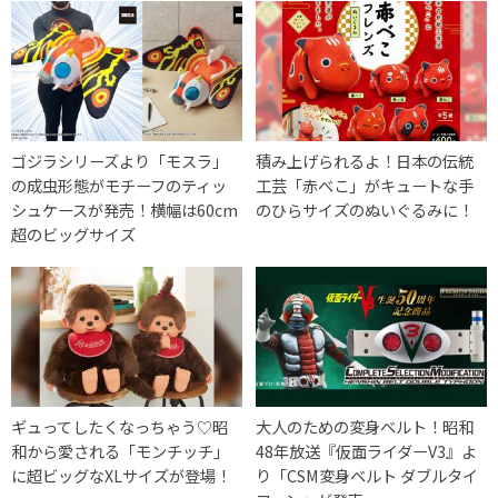
ゴジラシリーズより「モスラ」
積み上げられるよ！日本の伝統
の成虫形態がモチーフのティッ
工芸「赤べこ」がキュートな手
シュケースが発売！横幅は60cm
のひらサイズのぬいぐるみに！
超のビッグサイズ
ギュってしたくなっちゃう♡昭
大人のための変身ベルト！昭和
和から愛される「モンチッチ」
48年放送『仮面ライダーV3』よ
に超ビッグなXLサイズが登場！
り「CSM変身ベルト ダブルタイ