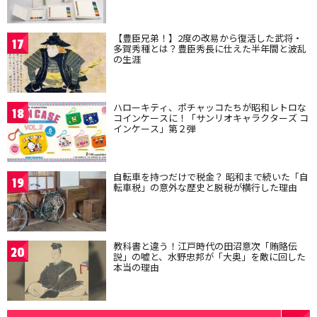
【豊臣兄弟！】2度の改易から復活した武将・
17
多賀秀種とは？豊臣秀長に仕えた半年間と波乱
の生涯
ハローキティ、ポチャッコたちが昭和レトロな
18
コインケースに！「サンリオキャラクターズ コ
インケース」第２弾
自転車を持つだけで税金？ 昭和まで続いた「自
19
転車税」の意外な歴史と脱税が横行した理由
教科書と違う！江戸時代の田沼意次「賄賂伝
20
説」の嘘と、水野忠邦が「大奥」を敵に回した
本当の理由