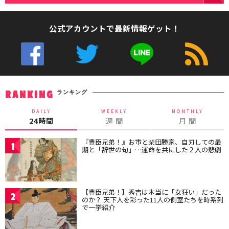
公式アカウントで最新情報ゲット！
ランキング
RANKING
DAILY
WEEKLY
MONTHLY
24時間
週 間
月 間
『豊臣兄弟！』お市と柴田勝家、自刃しての最
1
期と「辞世の句」…運命を共にした２人の悲劇
【豊臣兄弟！】秀吉は本当に「女狂い」だった
2
のか？ 天下人を彩った11人の側室たちを時系列
で一挙紹介