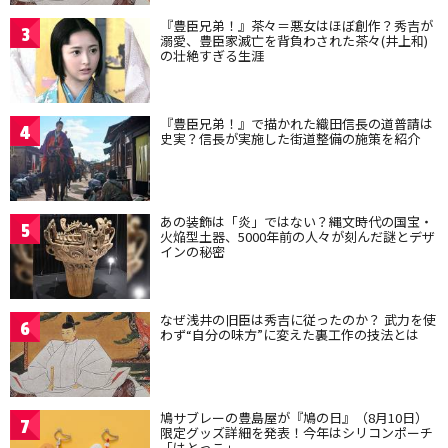
『豊臣兄弟！』茶々＝悪女はほぼ創作？秀吉が
3
溺愛、豊臣家滅亡を背負わされた茶々(井上和)
の壮絶すぎる生涯
『豊臣兄弟！』で描かれた織田信長の道普請は
4
史実？信長が実施した街道整備の施策を紹介
あの装飾は「炎」ではない？縄文時代の国宝・
5
火焔型土器、5000年前の人々が刻んだ謎とデザ
インの秘密
なぜ浅井の旧臣は秀吉に従ったのか？ 武力を使
6
わず“自分の味方”に変えた裏工作の技法とは
鳩サブレーの豊島屋が『鳩の日』（8月10日）
7
限定グッズ詳細を発表！今年はシリコンポーチ
「はとっこ」