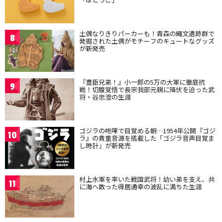
土偶なりきりパーカーも！青森の縄文遺跡群で
8
発掘された土偶がモチーフのキュートなグッズ
が新発売
『豊臣兄弟！』小一郎の5万の大軍に徹底抗
9
戦！切腹覚悟で長宗我部元親に降伏を迫った武
将・谷忠澄の生涯
ゴジラの咆哮で目覚める朝…1954年公開『ゴジ
10
ラ』の貴重音源を搭載した「ゴジラ音声目覚ま
し時計」が新発売
村上水軍を率いた戦国武将！幼い弟を支え、共
11
に海へ散った得居通幸の波乱に満ちた生涯