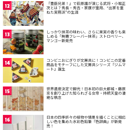
『豊臣兄弟！』で萩原護が演じる武将・小堀正
12
次とは？秀長・秀吉・家康が重用、“出家を重
ねた実務派”の生涯
しっかり抹茶の味わい、さらに果実の香りも楽
13
しめる「無糖フレーバー抹茶」ストロベリー、
マンゴー新発売
コンビニおにぎりが文房具に！コンビニの定番
14
商品をモチーフにした文房具シリーズ『ジムマ
ート』誕生
世界遺産決定で脚光！日本初の巨大都城・藤原
15
京を創り上げた知られざる女帝・持統天皇の凄
絶な執念
日本の四季折々の植物や情景を描くことに相応
16
しい色を集めた水彩色鉛筆『色辞典』が新発
売！