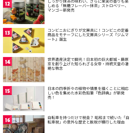
しっかり抹茶の味わい、さらに果実の香りも楽
12
しめる「無糖フレーバー抹茶」ストロベリー、
マンゴー新発売
コンビニおにぎりが文房具に！コンビニの定番
13
商品をモチーフにした文房具シリーズ『ジムマ
ート』誕生
世界遺産決定で脚光！日本初の巨大都城・藤原
14
京を創り上げた知られざる女帝・持統天皇の凄
絶な執念
日本の四季折々の植物や情景を描くことに相応
15
しい色を集めた水彩色鉛筆『色辞典』が新発
売！
自転車を持つだけで税金？ 昭和まで続いた「自
16
転車税」の意外な歴史と脱税が横行した理由