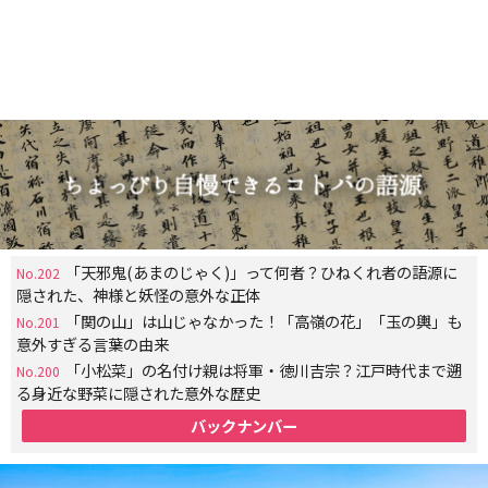
「天邪鬼(あまのじゃく)」って何者？ひねくれ者の語源に
No.202
隠された、神様と妖怪の意外な正体
「関の山」は山じゃなかった！「高嶺の花」「玉の輿」も
No.201
意外すぎる言葉の由来
「小松菜」の名付け親は将軍・徳川吉宗？江戸時代まで遡
No.200
る身近な野菜に隠された意外な歴史
バックナンバー