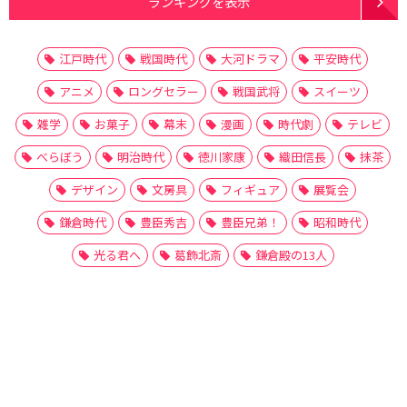
ランキングを表示
江戸時代
戦国時代
大河ドラマ
平安時代
アニメ
ロングセラー
戦国武将
スイーツ
雑学
お菓子
幕末
漫画
時代劇
テレビ
べらぼう
明治時代
徳川家康
織田信長
抹茶
デザイン
文房具
フィギュア
展覧会
鎌倉時代
豊臣秀吉
豊臣兄弟！
昭和時代
光る君へ
葛飾北斎
鎌倉殿の13人