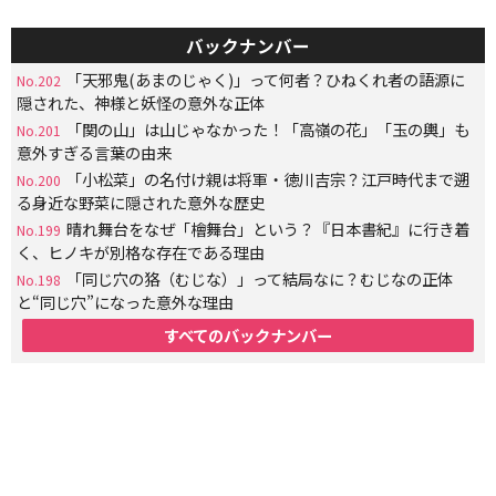
バックナンバー
「天邪鬼(あまのじゃく)」って何者？ひねくれ者の語源に
No.202
隠された、神様と妖怪の意外な正体
「関の山」は山じゃなかった！「高嶺の花」「玉の輿」も
No.201
意外すぎる言葉の由来
「小松菜」の名付け親は将軍・徳川吉宗？江戸時代まで遡
No.200
る身近な野菜に隠された意外な歴史
晴れ舞台をなぜ「檜舞台」という？『日本書紀』に行き着
No.199
く、ヒノキが別格な存在である理由
「同じ穴の狢（むじな）」って結局なに？むじなの正体
No.198
と“同じ穴”になった意外な理由
すべてのバックナンバー