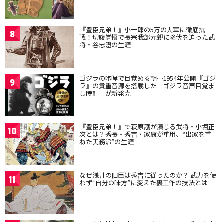
『豊臣兄弟！』小一郎の5万の大軍に徹底抗
8
戦！切腹覚悟で長宗我部元親に降伏を迫った武
将・谷忠澄の生涯
ゴジラの咆哮で目覚める朝…1954年公開『ゴジ
9
ラ』の貴重音源を搭載した「ゴジラ音声目覚ま
し時計」が新発売
『豊臣兄弟！』で萩原護が演じる武将・小堀正
10
次とは？秀長・秀吉・家康が重用、“出家を重
ねた実務派”の生涯
なぜ浅井の旧臣は秀吉に従ったのか？ 武力を使
11
わず“自分の味方”に変えた裏工作の技法とは