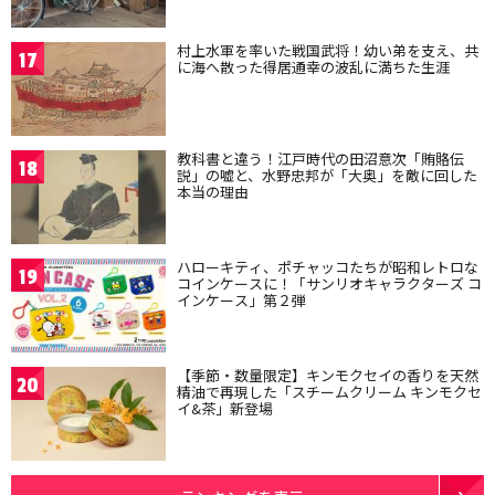
村上水軍を率いた戦国武将！幼い弟を支え、共
17
に海へ散った得居通幸の波乱に満ちた生涯
教科書と違う！江戸時代の田沼意次「賄賂伝
18
説」の嘘と、水野忠邦が「大奥」を敵に回した
本当の理由
ハローキティ、ポチャッコたちが昭和レトロな
19
コインケースに！「サンリオキャラクターズ コ
インケース」第２弾
【季節・数量限定】キンモクセイの香りを天然
20
精油で再現した「スチームクリーム キンモクセ
イ&茶」新登場