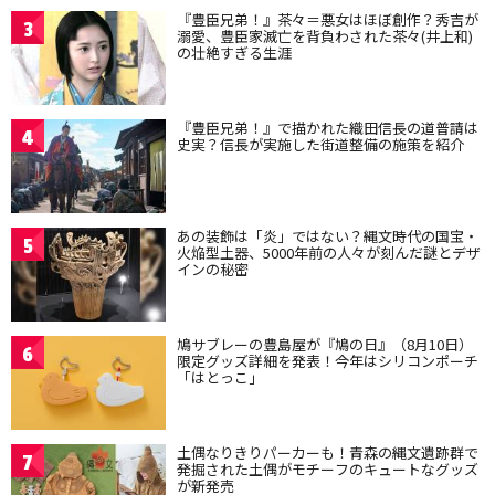
『豊臣兄弟！』茶々＝悪女はほぼ創作？秀吉が
3
溺愛、豊臣家滅亡を背負わされた茶々(井上和)
の壮絶すぎる生涯
『豊臣兄弟！』で描かれた織田信長の道普請は
4
史実？信長が実施した街道整備の施策を紹介
あの装飾は「炎」ではない？縄文時代の国宝・
5
火焔型土器、5000年前の人々が刻んだ謎とデザ
インの秘密
鳩サブレーの豊島屋が『鳩の日』（8月10日）
6
限定グッズ詳細を発表！今年はシリコンポーチ
「はとっこ」
土偶なりきりパーカーも！青森の縄文遺跡群で
7
発掘された土偶がモチーフのキュートなグッズ
が新発売