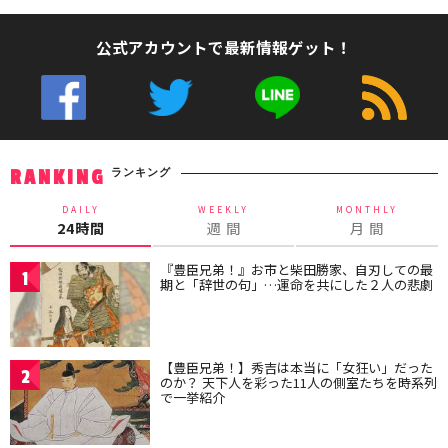
公式アカウントで最新情報ゲット！
ランキング
RANKING
DAILY
WEEKLY
MONTHLY
24時間
週 間
月 間
『豊臣兄弟！』お市と柴田勝家、自刃しての最
1
期と「辞世の句」…運命を共にした２人の悲劇
【豊臣兄弟！】秀吉は本当に「女狂い」だった
2
のか？ 天下人を彩った11人の側室たちを時系列
で一挙紹介