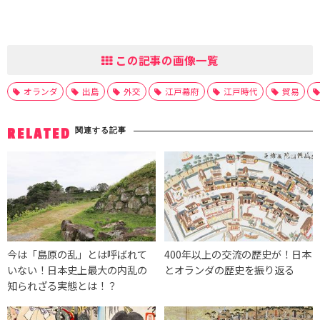
この記事の画像一覧
オランダ
出島
外交
江戸幕府
江戸時代
貿易
関連する記事
RELATED
今は「島原の乱」とは呼ばれて
400年以上の交流の歴史が！日本
いない！日本史上最大の内乱の
とオランダの歴史を振り返る
知られざる実態とは！？