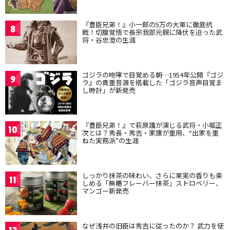
『豊臣兄弟！』小一郎の5万の大軍に徹底抗
8
戦！切腹覚悟で長宗我部元親に降伏を迫った武
将・谷忠澄の生涯
ゴジラの咆哮で目覚める朝…1954年公開『ゴジ
9
ラ』の貴重音源を搭載した「ゴジラ音声目覚ま
し時計」が新発売
『豊臣兄弟！』で萩原護が演じる武将・小堀正
10
次とは？秀長・秀吉・家康が重用、“出家を重
ねた実務派”の生涯
しっかり抹茶の味わい、さらに果実の香りも楽
11
しめる「無糖フレーバー抹茶」ストロベリー、
マンゴー新発売
なぜ浅井の旧臣は秀吉に従ったのか？ 武力を使