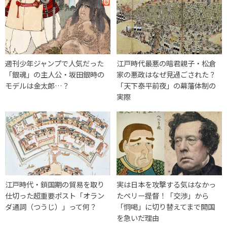
週刊少年ジャンプで人気だった
江戸時代最悪の暗君親子・松倉
「銀魂」の主人公・坂田銀時の
家の悪政はなぜ見過ごされた？
モデルは金太郎…？
「天下泰平前夜」の幕藩体制の
実際
江戸時代・鎖国期の貿易を取り
実は日本を攻撃する気はなかっ
仕切った超重要ポスト「オラン
たペリー提督！「交渉」から
ダ通詞（つうじ）」って何？
「恫喝」に切り替えてまで開国
を急いだ理由