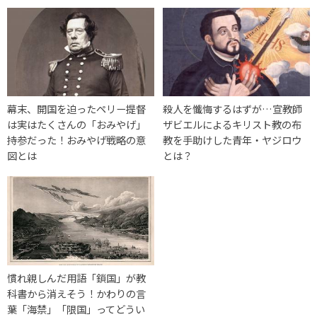
幕末、開国を迫ったペリー提督
殺人を懺悔するはずが…宣教師
は実はたくさんの「おみやげ」
ザビエルによるキリスト教の布
持参だった！おみやげ戦略の意
教を手助けした青年・ヤジロウ
図とは
とは？
慣れ親しんだ用語「鎖国」が教
科書から消えそう！かわりの言
葉「海禁」「限国」ってどうい