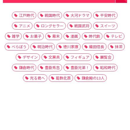
江戸時代
戦国時代
大河ドラマ
平安時代
アニメ
ロングセラー
戦国武将
スイーツ
雑学
お菓子
幕末
漫画
時代劇
テレビ
べらぼう
明治時代
徳川家康
織田信長
抹茶
デザイン
文房具
フィギュア
展覧会
鎌倉時代
豊臣秀吉
豊臣兄弟！
昭和時代
光る君へ
葛飾北斎
鎌倉殿の13人