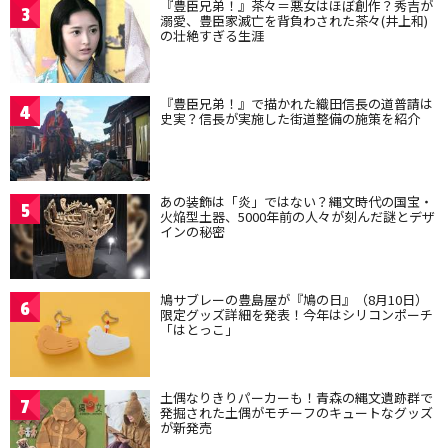
『豊臣兄弟！』茶々＝悪女はほぼ創作？秀吉が
3
溺愛、豊臣家滅亡を背負わされた茶々(井上和)
の壮絶すぎる生涯
『豊臣兄弟！』で描かれた織田信長の道普請は
4
史実？信長が実施した街道整備の施策を紹介
あの装飾は「炎」ではない？縄文時代の国宝・
5
火焔型土器、5000年前の人々が刻んだ謎とデザ
インの秘密
鳩サブレーの豊島屋が『鳩の日』（8月10日）
6
限定グッズ詳細を発表！今年はシリコンポーチ
「はとっこ」
土偶なりきりパーカーも！青森の縄文遺跡群で
7
発掘された土偶がモチーフのキュートなグッズ
が新発売