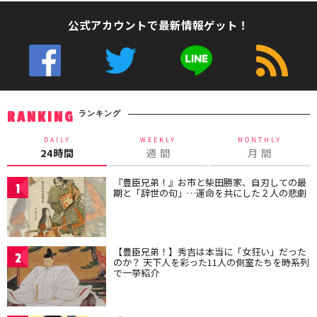
公式アカウントで最新情報ゲット！
ランキング
RANKING
DAILY
WEEKLY
MONTHLY
24時間
週 間
月 間
『豊臣兄弟！』お市と柴田勝家、自刃しての最
1
期と「辞世の句」…運命を共にした２人の悲劇
【豊臣兄弟！】秀吉は本当に「女狂い」だった
2
のか？ 天下人を彩った11人の側室たちを時系列
で一挙紹介