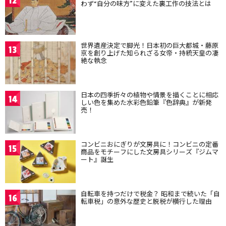
12
わず“自分の味方”に変えた裏工作の技法とは
世界遺産決定で脚光！日本初の巨大都城・藤原
13
京を創り上げた知られざる女帝・持統天皇の凄
絶な執念
日本の四季折々の植物や情景を描くことに相応
14
しい色を集めた水彩色鉛筆『色辞典』が新発
売！
コンビニおにぎりが文房具に！コンビニの定番
15
商品をモチーフにした文房具シリーズ『ジムマ
ート』誕生
自転車を持つだけで税金？ 昭和まで続いた「自
16
転車税」の意外な歴史と脱税が横行した理由