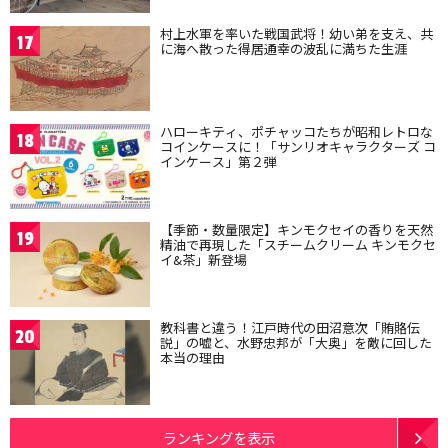
村上水軍を率いた戦国武将！幼い弟を支え、共
17
に海へ散った得居通幸の波乱に満ちた生涯
ハローキティ、ポチャッコたちが昭和レトロな
18
コインケースに！「サンリオキャラクターズ コ
インケース」第２弾
【季節・数量限定】キンモクセイの香りを天然
19
精油で再現した「スチームクリーム キンモクセ
イ&茶」新登場
教科書と違う！江戸時代の田沼意次「賄賂伝
20
説」の嘘と、水野忠邦が「大奥」を敵に回した
本当の理由
ランキングを表示