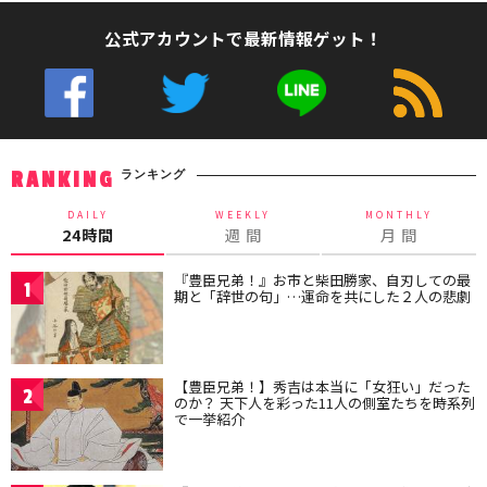
公式アカウントで最新情報ゲット！
ランキング
RANKING
DAILY
WEEKLY
MONTHLY
24時間
週 間
月 間
『豊臣兄弟！』お市と柴田勝家、自刃しての最
1
期と「辞世の句」…運命を共にした２人の悲劇
【豊臣兄弟！】秀吉は本当に「女狂い」だった
2
のか？ 天下人を彩った11人の側室たちを時系列
で一挙紹介