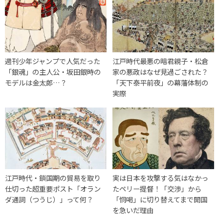
週刊少年ジャンプで人気だった
江戸時代最悪の暗君親子・松倉
「銀魂」の主人公・坂田銀時の
家の悪政はなぜ見過ごされた？
モデルは金太郎…？
「天下泰平前夜」の幕藩体制の
実際
江戸時代・鎖国期の貿易を取り
実は日本を攻撃する気はなかっ
仕切った超重要ポスト「オラン
たペリー提督！「交渉」から
ダ通詞（つうじ）」って何？
「恫喝」に切り替えてまで開国
を急いだ理由