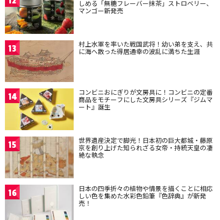
12
しめる「無糖フレーバー抹茶」ストロベリー、
マンゴー新発売
村上水軍を率いた戦国武将！幼い弟を支え、共
13
に海へ散った得居通幸の波乱に満ちた生涯
コンビニおにぎりが文房具に！コンビニの定番
14
商品をモチーフにした文房具シリーズ『ジムマ
ート』誕生
世界遺産決定で脚光！日本初の巨大都城・藤原
15
京を創り上げた知られざる女帝・持統天皇の凄
絶な執念
日本の四季折々の植物や情景を描くことに相応
16
しい色を集めた水彩色鉛筆『色辞典』が新発
売！