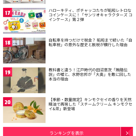
ハローキティ、ポチャッコたちが昭和レトロな
17
コインケースに！「サンリオキャラクターズ コ
インケース」第２弾
自転車を持つだけで税金？ 昭和まで続いた「自
18
転車税」の意外な歴史と脱税が横行した理由
教科書と違う！江戸時代の田沼意次「賄賂伝
19
説」の嘘と、水野忠邦が「大奥」を敵に回した
本当の理由
【季節・数量限定】キンモクセイの香りを天然
20
精油で再現した「スチームクリーム キンモクセ
イ&茶」新登場
ランキングを表示