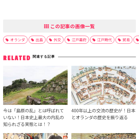
この記事の画像一覧
オランダ
出島
外交
江戸幕府
江戸時代
貿易
関連する記事
RELATED
今は「島原の乱」とは呼ばれて
400年以上の交流の歴史が！日本
いない！日本史上最大の内乱の
とオランダの歴史を振り返る
知られざる実態とは！？