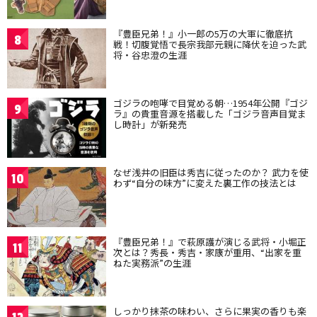
『豊臣兄弟！』小一郎の5万の大軍に徹底抗
8
戦！切腹覚悟で長宗我部元親に降伏を迫った武
将・谷忠澄の生涯
ゴジラの咆哮で目覚める朝…1954年公開『ゴジ
9
ラ』の貴重音源を搭載した「ゴジラ音声目覚ま
し時計」が新発売
なぜ浅井の旧臣は秀吉に従ったのか？ 武力を使
10
わず“自分の味方”に変えた裏工作の技法とは
『豊臣兄弟！』で萩原護が演じる武将・小堀正
11
次とは？秀長・秀吉・家康が重用、“出家を重
ねた実務派”の生涯
しっかり抹茶の味わい、さらに果実の香りも楽