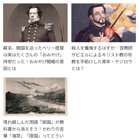
幕末、開国を迫ったペリー提督
殺人を懺悔するはずが…宣教師
は実はたくさんの「おみやげ」
ザビエルによるキリスト教の布
持参だった！おみやげ戦略の意
教を手助けした青年・ヤジロウ
図とは
とは？
慣れ親しんだ用語「鎖国」が教
科書から消えそう！かわりの言
葉「海禁」「限国」ってどうい