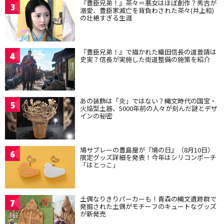
『豊臣兄弟！』茶々＝悪女はほぼ創作？秀吉が
3
溺愛、豊臣家滅亡を背負わされた茶々(井上和)
の壮絶すぎる生涯
『豊臣兄弟！』で描かれた織田信長の道普請は
4
史実？信長が実施した街道整備の施策を紹介
あの装飾は「炎」ではない？縄文時代の国宝・
5
火焔型土器、5000年前の人々が刻んだ謎とデザ
インの秘密
鳩サブレーの豊島屋が『鳩の日』（8月10日）
6
限定グッズ詳細を発表！今年はシリコンポーチ
「はとっこ」
土偶なりきりパーカーも！青森の縄文遺跡群で
7
発掘された土偶がモチーフのキュートなグッズ
が新発売