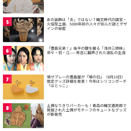
あの装飾は「炎」ではない？縄文時代の国宝・
5
火焔型土器、5000年前の人々が刻んだ謎とデザ
インの秘密
『豊臣兄弟！』後半の鍵を握る「浅井三姉妹」
6
茶々・初・江——秀吉に翻弄された波乱の生涯
鳩サブレーの豊島屋が『鳩の日』（8月10日）
7
限定グッズ詳細を発表！今年はシリコンポーチ
「はとっこ」
土偶なりきりパーカーも！青森の縄文遺跡群で
8
発掘された土偶がモチーフのキュートなグッズ
が新発売