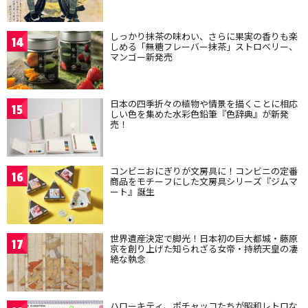
しっかり抹茶の味わい、さらに果実の香りも楽
14
しめる「無糖フレーバー抹茶」ストロベリー、
マンゴー新発売
日本の四季折々の植物や情景を描くことに相応
15
しい色を集めた水彩色鉛筆『色辞典』が新発
売！
コンビニおにぎりが文房具に！コンビニの定番
16
商品をモチーフにした文房具シリーズ『ジムマ
ート』誕生
世界遺産決定で脚光！日本初の巨大都城・藤原
17
京を創り上げた知られざる女帝・持統天皇の凄
絶な執念
ハローキティ、ポチャッコたちが昭和レトロな