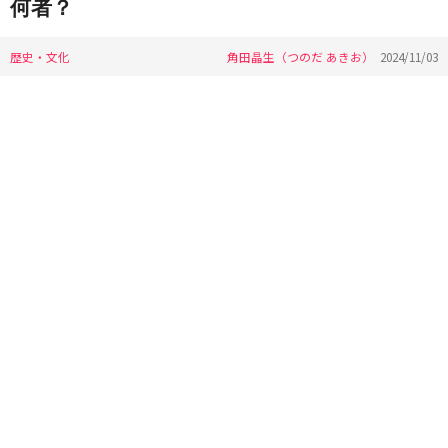
何者？
歴史・文化
角田晶生（つのだ あきお）
2024/11/03