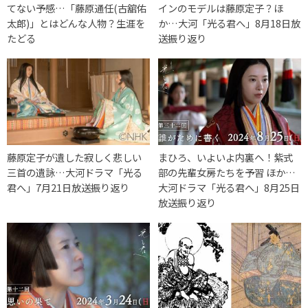
てない予感…「藤原通任(古舘佑
インのモデルは藤原定子？ほ
太郎)」とはどんな人物？生涯を
か…大河「光る君へ」8月18日放
たどる
送振り返り
藤原定子が遺した寂しく悲しい
まひろ、いよいよ内裏へ！紫式
三首の遺詠…大河ドラマ「光る
部の先輩女房たちを予習 ほか…
君へ」7月21日放送振り返り
大河ドラマ「光る君へ」8月25日
放送振り返り