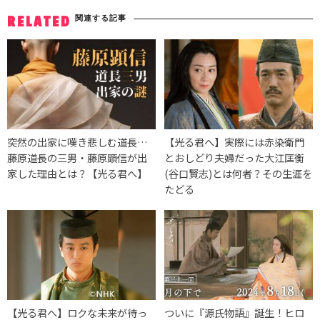
関連する記事
RELATED
突然の出家に嘆き悲しむ道長…
【光る君へ】実際には赤染衛門
藤原道長の三男・藤原顕信が出
とおしどり夫婦だった大江匡衡
家した理由とは？【光る君へ】
(谷口賢志)とは何者？その生涯を
たどる
【光る君へ】ロクな未来が待っ
ついに『源氏物語』誕生！ヒロ