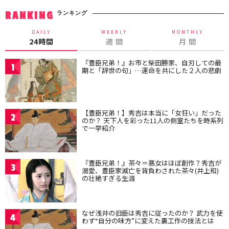
ランキング
RANKING
DAILY
WEEKLY
MONTHLY
24時間
週 間
月 間
『豊臣兄弟！』お市と柴田勝家、自刃しての最
1
期と「辞世の句」…運命を共にした２人の悲劇
【豊臣兄弟！】秀吉は本当に「女狂い」だった
2
のか？ 天下人を彩った11人の側室たちを時系列
で一挙紹介
『豊臣兄弟！』茶々＝悪女はほぼ創作？秀吉が
3
溺愛、豊臣家滅亡を背負わされた茶々(井上和)
の壮絶すぎる生涯
なぜ浅井の旧臣は秀吉に従ったのか？ 武力を使
4
わず“自分の味方”に変えた裏工作の技法とは