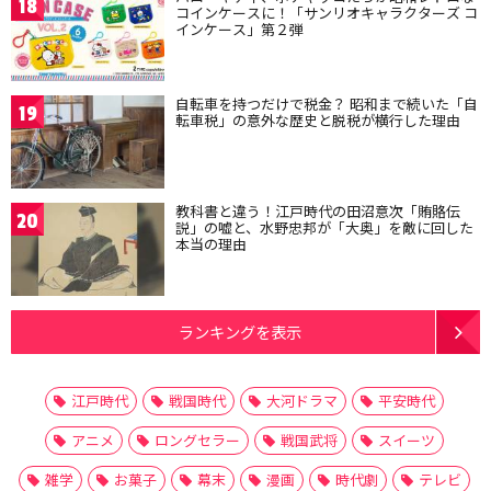
18
コインケースに！「サンリオキャラクターズ コ
インケース」第２弾
自転車を持つだけで税金？ 昭和まで続いた「自
19
転車税」の意外な歴史と脱税が横行した理由
教科書と違う！江戸時代の田沼意次「賄賂伝
20
説」の嘘と、水野忠邦が「大奥」を敵に回した
本当の理由
ランキングを表示
江戸時代
戦国時代
大河ドラマ
平安時代
アニメ
ロングセラー
戦国武将
スイーツ
雑学
お菓子
幕末
漫画
時代劇
テレビ