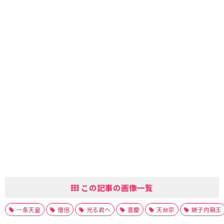
この記事の画像一覧
一条天皇
僧侶
光る君へ
喜慶
天台宗
媄子内親王