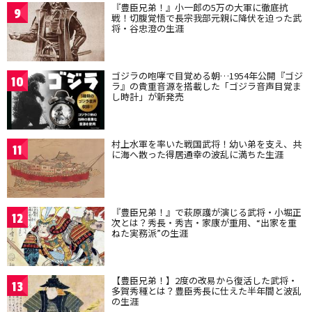
『豊臣兄弟！』小一郎の5万の大軍に徹底抗
9
戦！切腹覚悟で長宗我部元親に降伏を迫った武
将・谷忠澄の生涯
ゴジラの咆哮で目覚める朝…1954年公開『ゴジ
10
ラ』の貴重音源を搭載した「ゴジラ音声目覚ま
し時計」が新発売
村上水軍を率いた戦国武将！幼い弟を支え、共
11
に海へ散った得居通幸の波乱に満ちた生涯
『豊臣兄弟！』で萩原護が演じる武将・小堀正
12
次とは？秀長・秀吉・家康が重用、“出家を重
ねた実務派”の生涯
【豊臣兄弟！】2度の改易から復活した武将・
13
多賀秀種とは？豊臣秀長に仕えた半年間と波乱
の生涯