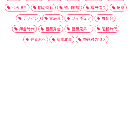
べらぼう
明治時代
徳川家康
織田信長
抹茶
デザイン
文房具
フィギュア
展覧会
鎌倉時代
豊臣秀吉
豊臣兄弟！
昭和時代
光る君へ
葛飾北斎
鎌倉殿の13人