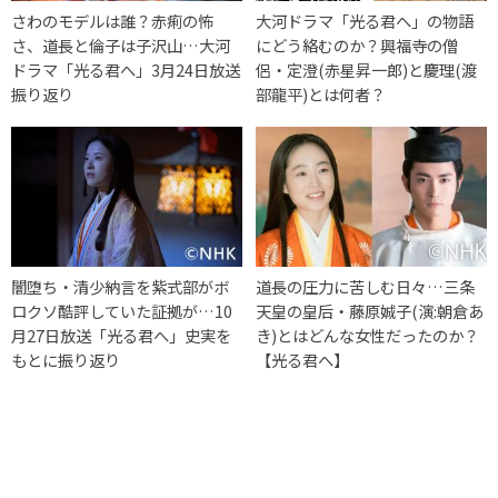
さわのモデルは誰？赤痢の怖
大河ドラマ「光る君へ」の物語
さ、道長と倫子は子沢山…大河
にどう絡むのか？興福寺の僧
ドラマ「光る君へ」3月24日放送
侶・定澄(赤星昇一郎)と慶理(渡
振り返り
部龍平)とは何者？
闇堕ち・清少納言を紫式部がボ
道長の圧力に苦しむ日々…三条
ロクソ酷評していた証拠が…10
天皇の皇后・藤原娍子(演:朝倉あ
月27日放送「光る君へ」史実を
き)とはどんな女性だったのか？
もとに振り返り
【光る君へ】