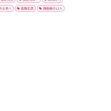
光る君へ
葛飾北斎
鎌倉殿の13人