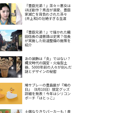
『豊臣兄弟！』茶々＝悪女は
ほぼ創作？秀吉が溺愛、豊臣
家滅亡を背負わされた茶々
(井上和)の壮絶すぎる生涯
『豊臣兄弟！』で描かれた織
田信長の道普請は史実？信長
が実施した街道整備の施策を
紹介
あの装飾は「炎」ではない？
縄文時代の国宝・火焔型土
器、5000年前の人々が刻んだ
謎とデザインの秘密
鳩サブレーの豊島屋が『鳩の
日』（8月10日）限定グッズ
詳細を発表！今年はシリコン
ポーチ「はとっこ」
土偶なりきりパーカーも！青