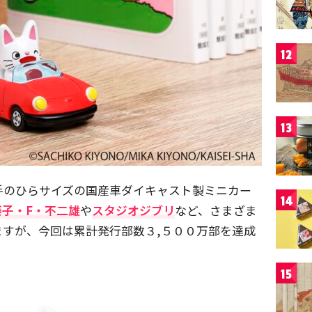
12
13
手のひらサイズの国産車ダイキャスト製ミニカー
14
藤子・F・不二雄
や
スタジオジブリ
など、さまざま
すが、今回は累計発行部数３,５００万部を達成
15