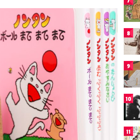
7
8
9
10
11