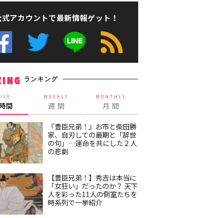
公式アカウントで最新情報ゲット！
ランキング
KING
ILY
WEEKLY
MONTHLY
4時間
週 間
月 間
『豊臣兄弟！』お市と柴田勝
家、自刃しての最期と「辞世
の句」…運命を共にした２人
の悲劇
【豊臣兄弟！】秀吉は本当に
「女狂い」だったのか？ 天下
人を彩った11人の側室たちを
時系列で一挙紹介