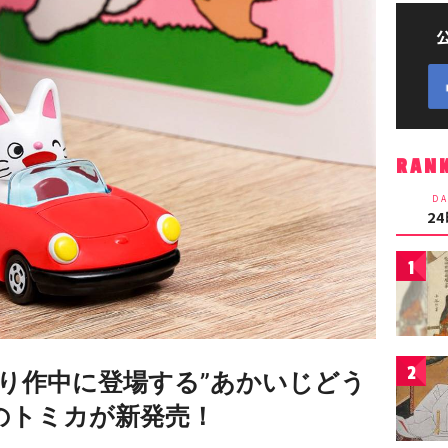
RAN
DA
2
1
2
り作中に登場する”あかいじどう
のトミカが新発売！