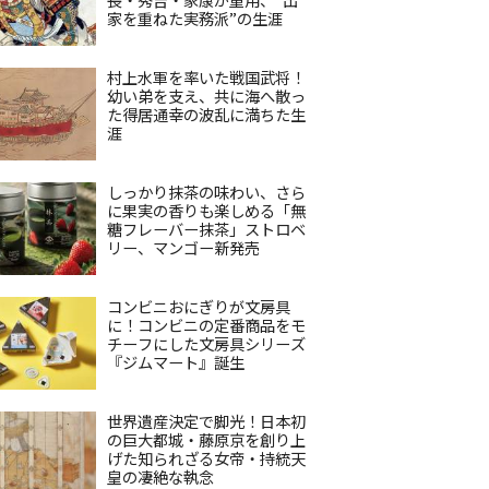
家を重ねた実務派”の生涯
村上水軍を率いた戦国武将！
幼い弟を支え、共に海へ散っ
た得居通幸の波乱に満ちた生
涯
しっかり抹茶の味わい、さら
に果実の香りも楽しめる「無
糖フレーバー抹茶」ストロベ
リー、マンゴー新発売
コンビニおにぎりが文房具
に！コンビニの定番商品をモ
チーフにした文房具シリーズ
『ジムマート』誕生
世界遺産決定で脚光！日本初
の巨大都城・藤原京を創り上
げた知られざる女帝・持統天
皇の凄絶な執念