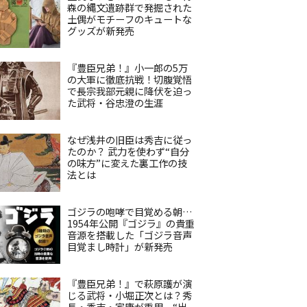
森の縄文遺跡群で発掘された
土偶がモチーフのキュートな
グッズが新発売
『豊臣兄弟！』小一郎の5万
の大軍に徹底抗戦！切腹覚悟
で長宗我部元親に降伏を迫っ
た武将・谷忠澄の生涯
なぜ浅井の旧臣は秀吉に従っ
たのか？ 武力を使わず“自分
の味方”に変えた裏工作の技
法とは
ゴジラの咆哮で目覚める朝…
1954年公開『ゴジラ』の貴重
音源を搭載した「ゴジラ音声
目覚まし時計」が新発売
『豊臣兄弟！』で萩原護が演
じる武将・小堀正次とは？秀
長・秀吉・家康が重用、“出