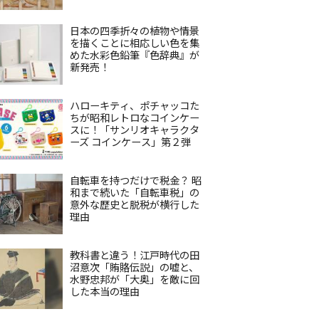
日本の四季折々の植物や情景
を描くことに相応しい色を集
めた水彩色鉛筆『色辞典』が
新発売！
ハローキティ、ポチャッコた
ちが昭和レトロなコインケー
スに！「サンリオキャラクタ
ーズ コインケース」第２弾
自転車を持つだけで税金？ 昭
和まで続いた「自転車税」の
意外な歴史と脱税が横行した
理由
教科書と違う！江戸時代の田
沼意次「賄賂伝説」の嘘と、
水野忠邦が「大奥」を敵に回
した本当の理由