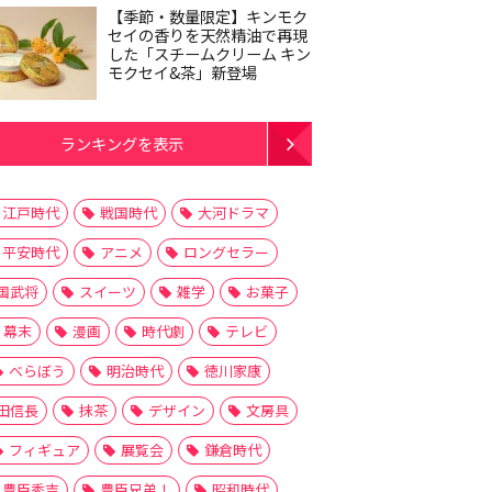
【季節・数量限定】キンモク
セイの香りを天然精油で再現
した「スチームクリーム キン
モクセイ&茶」新登場
ランキングを表示
江戸時代
戦国時代
大河ドラマ
平安時代
アニメ
ロングセラー
国武将
スイーツ
雑学
お菓子
幕末
漫画
時代劇
テレビ
べらぼう
明治時代
徳川家康
田信長
抹茶
デザイン
文房具
フィギュア
展覧会
鎌倉時代
豊臣秀吉
豊臣兄弟！
昭和時代