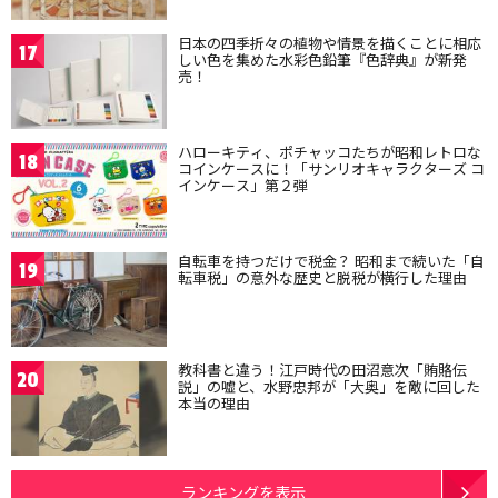
日本の四季折々の植物や情景を描くことに相応
17
しい色を集めた水彩色鉛筆『色辞典』が新発
売！
ハローキティ、ポチャッコたちが昭和レトロな
18
コインケースに！「サンリオキャラクターズ コ
インケース」第２弾
自転車を持つだけで税金？ 昭和まで続いた「自
19
転車税」の意外な歴史と脱税が横行した理由
教科書と違う！江戸時代の田沼意次「賄賂伝
20
説」の嘘と、水野忠邦が「大奥」を敵に回した
本当の理由
ランキングを表示