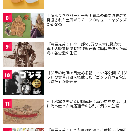
土偶なりきりパーカーも！青森の縄文遺跡群で
8
発掘された土偶がモチーフのキュートなグッズ
が新発売
『豊臣兄弟！』小一郎の5万の大軍に徹底抗
9
戦！切腹覚悟で長宗我部元親に降伏を迫った武
将・谷忠澄の生涯
ゴジラの咆哮で目覚める朝…1954年公開『ゴジ
10
ラ』の貴重音源を搭載した「ゴジラ音声目覚ま
し時計」が新発売
村上水軍を率いた戦国武将！幼い弟を支え、共
11
に海へ散った得居通幸の波乱に満ちた生涯
『豊臣兄弟！』で萩原護が演じる武将・小堀正