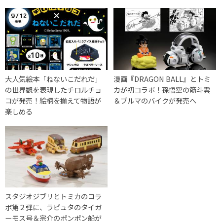
大人気絵本「ねないこだれだ」
漫画『DRAGON BALL』とトミ
の世界観を表現したチロルチョ
カが初コラボ！孫悟空の筋斗雲
コが発売！絵柄を揃えて物語が
＆ブルマのバイクが発売へ
楽しめる
スタジオジブリとトミカのコラ
ボ第２弾に、ラピュタのタイガ
ーモス号＆宗介のポンポン船が