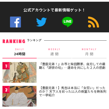
公式アカウントで最新情報ゲット！
ランキング
RANKING
DAILY
WEEKLY
MONTHLY
24時間
週 間
月 間
『豊臣兄弟！』お市と柴田勝家、自刃しての最
1
期と「辞世の句」…運命を共にした２人の悲劇
【豊臣兄弟！】秀吉は本当に「女狂い」だった
2
のか？ 天下人を彩った11人の側室たちを時系列
で一挙紹介