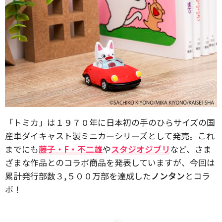
「トミカ」は１９７０年に日本初の手のひらサイズの国
産車ダイキャスト製ミニカーシリーズとして発売。これ
までにも
藤子・F・不二雄
や
スタジオジブリ
など、さま
ざまな作品とのコラボ商品を発表していますが、今回は
累計発行部数３,５００万部を達成した
ノンタン
とコラ
ボ！