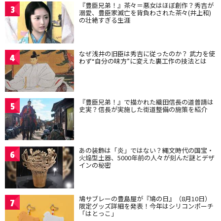
『豊臣兄弟！』茶々＝悪女はほぼ創作？秀吉が
3
溺愛、豊臣家滅亡を背負わされた茶々(井上和)
の壮絶すぎる生涯
なぜ浅井の旧臣は秀吉に従ったのか？ 武力を使
4
わず“自分の味方”に変えた裏工作の技法とは
『豊臣兄弟！』で描かれた織田信長の道普請は
5
史実？信長が実施した街道整備の施策を紹介
あの装飾は「炎」ではない？縄文時代の国宝・
6
火焔型土器、5000年前の人々が刻んだ謎とデザ
インの秘密
鳩サブレーの豊島屋が『鳩の日』（8月10日）
7
限定グッズ詳細を発表！今年はシリコンポーチ
「はとっこ」