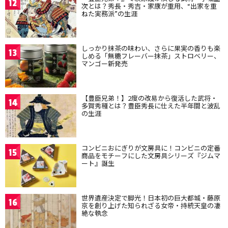
12
次とは？秀長・秀吉・家康が重用、“出家を重
ねた実務派”の生涯
しっかり抹茶の味わい、さらに果実の香りも楽
13
しめる「無糖フレーバー抹茶」ストロベリー、
マンゴー新発売
【豊臣兄弟！】2度の改易から復活した武将・
14
多賀秀種とは？豊臣秀長に仕えた半年間と波乱
の生涯
コンビニおにぎりが文房具に！コンビニの定番
15
商品をモチーフにした文房具シリーズ『ジムマ
ート』誕生
世界遺産決定で脚光！日本初の巨大都城・藤原
16
京を創り上げた知られざる女帝・持統天皇の凄
絶な執念