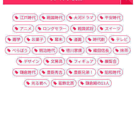
江戸時代
戦国時代
大河ドラマ
平安時代
アニメ
ロングセラー
戦国武将
スイーツ
雑学
お菓子
幕末
漫画
時代劇
テレビ
べらぼう
明治時代
徳川家康
織田信長
抹茶
デザイン
文房具
フィギュア
展覧会
鎌倉時代
豊臣秀吉
豊臣兄弟！
昭和時代
光る君へ
葛飾北斎
鎌倉殿の13人