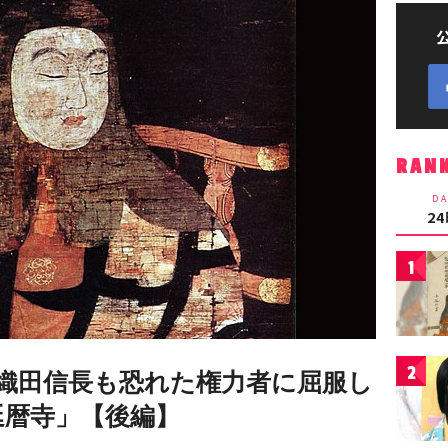
RAN
DA
2
1
2
織田信長も恐れた権力者に屈服し
延暦寺」【後編】