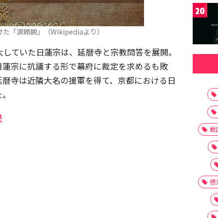
20
「源頼朝」（Wikipediaより）
拡大していた日蓮宗は、延暦寺と宗教問答を展開。
日蓮宗に抗議する形で幕府に裁定を求めるも敗
延暦寺は近隣大名の援軍を得て、京都における日
た。
墜
戦
徳