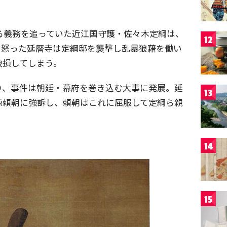
する義務を追っていた近江国守護・佐々木定綱は、
12
。怒った延暦寺は定綱邸を襲撃し乱暴狼藉を働い
破損してしまう。
り、事件は朝廷・幕府を巻き込む大事に発展。延
13
源頼朝に強訴し、頼朝はこれに屈服して定綱ら親
14
15