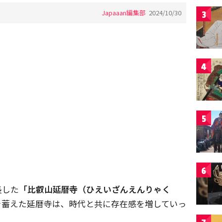
Japaaan編集部
2024/10/30
3
4
5
6
長した
「比叡山延暦寺（ひえいざんえんりゃく
を蓄えた延暦寺は、時代と共に存在感を増していっ