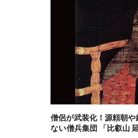
僧侶が武装化！源頼朝や
ない僧兵集団 「比叡山 