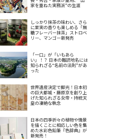
家を重ねた実務派”の生涯
しっかり抹茶の味わい、さら
に果実の香りも楽しめる「無
糖フレーバー抹茶」ストロベ
リー、マンゴー新発売
「一口」が「いもあら
い」！？ 日本の難読地名には
知られざる“名前の法則”があ
った
世界遺産決定で脚光！日本初
の巨大都城・藤原京を創り上
げた知られざる女帝・持統天
皇の凄絶な執念
日本の四季折々の植物や情景
を描くことに相応しい色を集
めた水彩色鉛筆『色辞典』が
新発売！