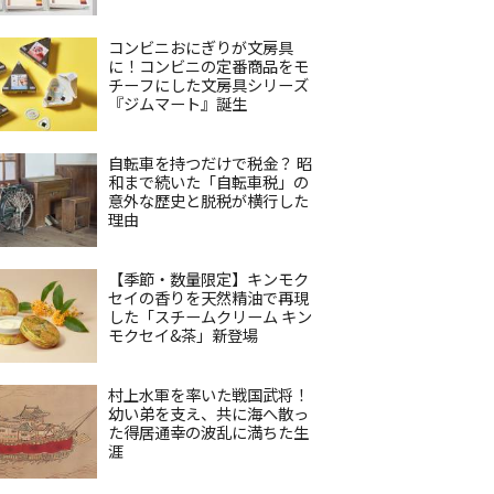
コンビニおにぎりが文房具
に！コンビニの定番商品をモ
チーフにした文房具シリーズ
『ジムマート』誕生
自転車を持つだけで税金？ 昭
和まで続いた「自転車税」の
意外な歴史と脱税が横行した
理由
【季節・数量限定】キンモク
セイの香りを天然精油で再現
した「スチームクリーム キン
モクセイ&茶」新登場
村上水軍を率いた戦国武将！
幼い弟を支え、共に海へ散っ
た得居通幸の波乱に満ちた生
涯