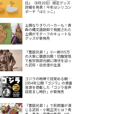
日』（8月10日）限定グッズ
詳細を発表！今年はシリコン
ポーチ「はとっこ」
土偶なりきりパーカーも！青
森の縄文遺跡群で発掘された
土偶がモチーフのキュートな
グッズが新発売
『豊臣兄弟！』小一郎の5万
の大軍に徹底抗戦！切腹覚悟
で長宗我部元親に降伏を迫っ
た武将・谷忠澄の生涯
ゴジラの咆哮で目覚める朝…
1954年公開『ゴジラ』の貴重
音源を搭載した「ゴジラ音声
目覚まし時計」が新発売
『豊臣兄弟！』で萩原護が演
じる武将・小堀正次とは？秀
長・秀吉・家康が重用、“出