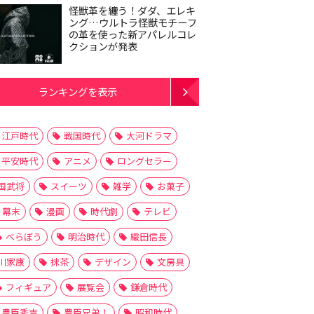
怪獣革を纏う！ダダ、エレキ
ング…ウルトラ怪獣モチーフ
の革を使った新アパレルコレ
クションが発表
ランキングを表示
江戸時代
戦国時代
大河ドラマ
平安時代
アニメ
ロングセラー
国武将
スイーツ
雑学
お菓子
幕末
漫画
時代劇
テレビ
べらぼう
明治時代
織田信長
川家康
抹茶
デザイン
文房具
フィギュア
展覧会
鎌倉時代
豊臣秀吉
豊臣兄弟！
昭和時代