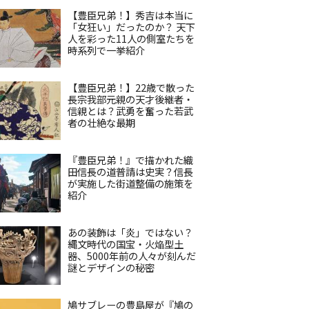
【豊臣兄弟！】秀吉は本当に
「女狂い」だったのか？ 天下
人を彩った11人の側室たちを
時系列で一挙紹介
【豊臣兄弟！】22歳で散った
長宗我部元親の天才後継者・
信親とは？武勇を奮った若武
者の壮絶な最期
『豊臣兄弟！』で描かれた織
田信長の道普請は史実？信長
が実施した街道整備の施策を
紹介
あの装飾は「炎」ではない？
縄文時代の国宝・火焔型土
器、5000年前の人々が刻んだ
謎とデザインの秘密
鳩サブレーの豊島屋が『鳩の