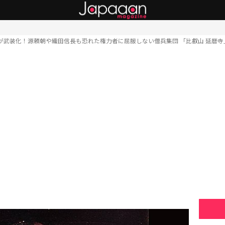
が武装化！源頼朝や織田信長も恐れた権力者に屈服しない僧兵集団 「比叡山 延暦寺