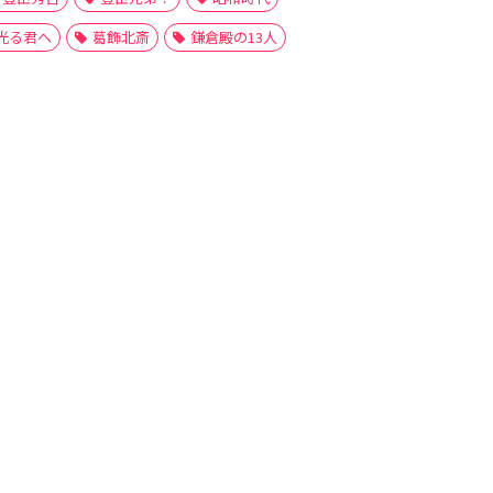
光る君へ
葛飾北斎
鎌倉殿の13人