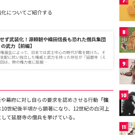
7
装化についてご紹介する
8
せず武装化！源頼朝や織田信長も恐れた僧兵集団
」の武力【前編】
政権誕生によって、日本では武士中心の時代が幕を開けた。そ
の支配に抗い独立した権威と武力を持った存在が「延暦寺（え
今回は、時の権力者に屈服…
9
10
廷や幕府に対し自らの要求を認めさせる行動
「強
10世紀後半頃から顕著になり、12世紀の白河上
として延暦寺の僧兵を挙げている。
11