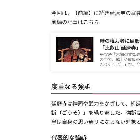
今回は、【前編】に続き延暦寺の武
前編の記事はこちら
時の権力者に屈服
「比叡山 延暦寺
平安時代末期の武家
の中で、武士や貴族
んりゃくじ）」だ。
度重なる強訴
延暦寺は神罰や武力をかざして、朝
訴（ごうそ）」
を繰り返した。強訴は
皇は自身の思い通りにならない対象
代表的な強訴