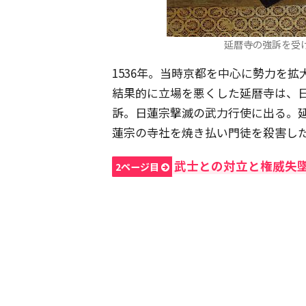
延暦寺の強訴を受けた
1536年。当時京都を中心に勢力を
結果的に立場を悪くした延暦寺は、
訴。日蓮宗撃滅の武力行使に出る。
蓮宗の寺社を焼き払い門徒を殺害し
武士との対立と権威失
2ページ目