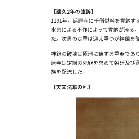
【建久2年の強訴】
1191年。延暦寺に千僧供料を貢納
水害による不作によって貢納が滞る
た。次男の定重は迎え撃つが神鏡を
神鏡の破壊は極刑に値する重罪であ
暦寺は定綱の死罪を求めて朝廷及び
族を配流した。
【天文法華の乱】