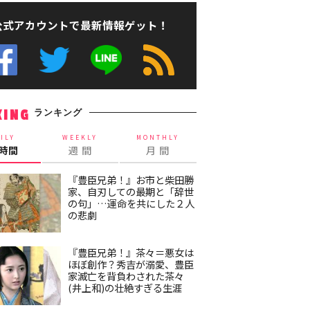
公式アカウントで最新情報ゲット！
ランキング
KING
ILY
WEEKLY
MONTHLY
4時間
週 間
月 間
『豊臣兄弟！』お市と柴田勝
家、自刃しての最期と「辞世
の句」…運命を共にした２人
の悲劇
『豊臣兄弟！』茶々＝悪女は
ほぼ創作？秀吉が溺愛、豊臣
家滅亡を背負わされた茶々
(井上和)の壮絶すぎる生涯