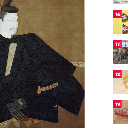
16
17
18
19