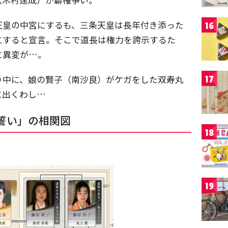
天皇の中宮にするも、三条天皇は長年付き添った
16
にすると宣言。そこで道長は権力を誇示するた
に異変が…。
り中に、娘の賢子（南沙良）がケガをした双寿丸
17
に出くわし…
誓い」の相関図
18
19