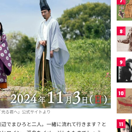
7
8
9
10
「光る君へ」公式サイトより
川辺でまひろと二人。一緒に流れて行きます？と
11