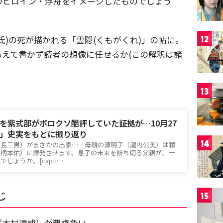
のヒロイン・浮舟をイメージしたものでしょう
氏)の死が描かれる「雲隠(くもがくれ)」の帖に。
12
えて書かず読者の想像に任せるか(この解釈は諸
13
を紫式部がボロクソ酷評していた証拠が…10月27
」史実をもとに振り返り
14
道長三男）がまさかの出家……母親の源明子（瀧内公美）は積
（柄本佑）に爆発させます。息子の未来を断ち切る父親が、一
しょうか。[capti…
じ
15
（木村達成）が覇権争い。