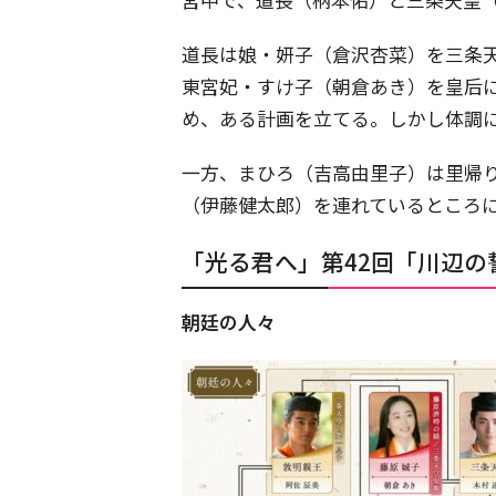
道長は娘・妍子（倉沢杏菜）を三条
東宮妃・すけ子（朝倉あき）を皇后
め、ある計画を立てる。しかし体調
一方、まひろ（吉高由里子）は里帰
（伊藤健太郎）を連れているところ
「光る君へ」第42回「川辺の
朝廷の人々