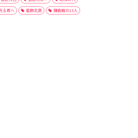
光る君へ
葛飾北斎
鎌倉殿の13人