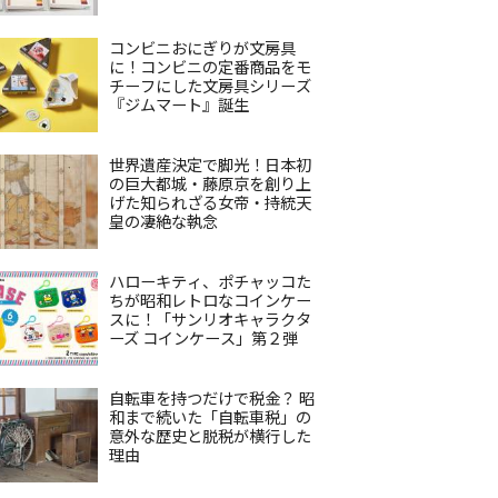
コンビニおにぎりが文房具
に！コンビニの定番商品をモ
チーフにした文房具シリーズ
『ジムマート』誕生
世界遺産決定で脚光！日本初
の巨大都城・藤原京を創り上
げた知られざる女帝・持統天
皇の凄絶な執念
ハローキティ、ポチャッコた
ちが昭和レトロなコインケー
スに！「サンリオキャラクタ
ーズ コインケース」第２弾
自転車を持つだけで税金？ 昭
和まで続いた「自転車税」の
意外な歴史と脱税が横行した
理由