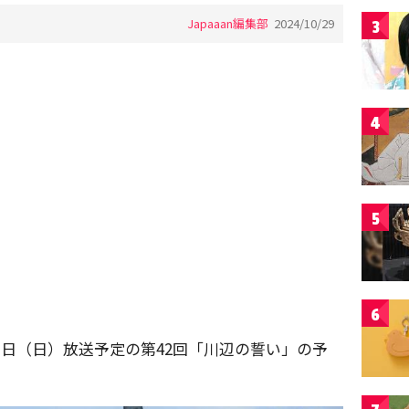
Japaaan編集部
2024/10/29
3
4
5
6
3日（日）放送予定の第42回「川辺の誓い」の予
。