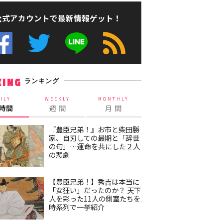
公式アカウントで最新情報ゲット！
ランキング
KING
ILY
WEEKLY
MONTHLY
4時間
週 間
月 間
『豊臣兄弟！』お市と柴田勝
家、自刃しての最期と「辞世
の句」…運命を共にした２人
の悲劇
【豊臣兄弟！】秀吉は本当に
「女狂い」だったのか？ 天下
人を彩った11人の側室たちを
時系列で一挙紹介