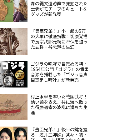
森の縄文遺跡群で発掘された
土偶がモチーフのキュートな
グッズが新発売
『豊臣兄弟！』小一郎の5万
の大軍に徹底抗戦！切腹覚悟
で長宗我部元親に降伏を迫っ
た武将・谷忠澄の生涯
ゴジラの咆哮で目覚める朝…
1954年公開『ゴジラ』の貴重
音源を搭載した「ゴジラ音声
目覚まし時計」が新発売
村上水軍を率いた戦国武将！
幼い弟を支え、共に海へ散っ
た得居通幸の波乱に満ちた生
涯
『豊臣兄弟！』後半の鍵を握
る「浅井三姉妹」茶々・初・
江——秀吉に翻弄された波乱