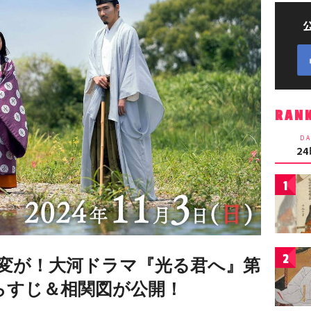
RAN
DA
2
1
2
変が！大河ドラマ『光る君へ』第
のあらすじ＆相関図が公開！