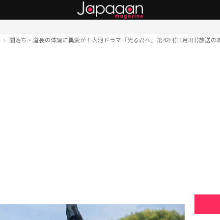
ト
闇落ち・道長の体調に異変が！大河ドラマ『光る君へ』第42回(11月3日)放送