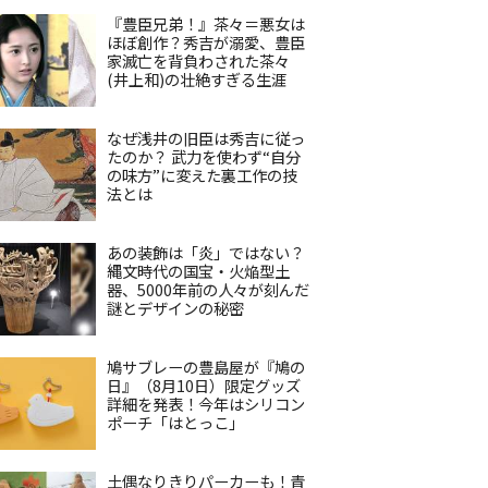
『豊臣兄弟！』茶々＝悪女は
ほぼ創作？秀吉が溺愛、豊臣
家滅亡を背負わされた茶々
(井上和)の壮絶すぎる生涯
なぜ浅井の旧臣は秀吉に従っ
たのか？ 武力を使わず“自分
の味方”に変えた裏工作の技
法とは
あの装飾は「炎」ではない？
縄文時代の国宝・火焔型土
器、5000年前の人々が刻んだ
謎とデザインの秘密
鳩サブレーの豊島屋が『鳩の
日』（8月10日）限定グッズ
詳細を発表！今年はシリコン
ポーチ「はとっこ」
土偶なりきりパーカーも！青