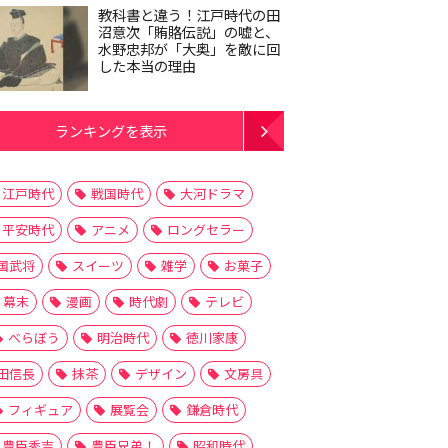
教科書と違う！江戸時代の田
沼意次「賄賂伝説」の嘘と、
水野忠邦が「大奥」を敵に回
した本当の理由
ランキングを表示
江戸時代
戦国時代
大河ドラマ
平安時代
アニメ
ロングセラー
国武将
スイーツ
雑学
お菓子
幕末
漫画
時代劇
テレビ
べらぼう
明治時代
徳川家康
田信長
抹茶
デザイン
文房具
フィギュア
展覧会
鎌倉時代
豊臣秀吉
豊臣兄弟！
昭和時代