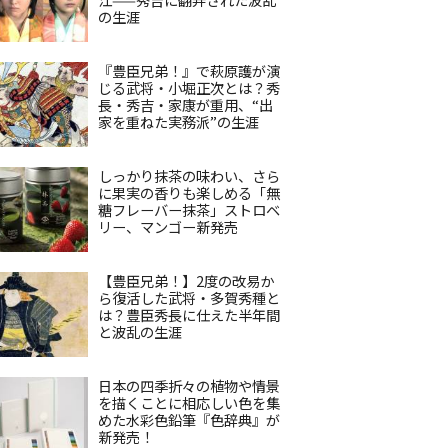
の生涯
『豊臣兄弟！』で萩原護が演
じる武将・小堀正次とは？秀
長・秀吉・家康が重用、“出
家を重ねた実務派”の生涯
しっかり抹茶の味わい、さら
に果実の香りも楽しめる「無
糖フレーバー抹茶」ストロベ
リー、マンゴー新発売
【豊臣兄弟！】2度の改易か
ら復活した武将・多賀秀種と
は？豊臣秀長に仕えた半年間
と波乱の生涯
日本の四季折々の植物や情景
を描くことに相応しい色を集
めた水彩色鉛筆『色辞典』が
新発売！