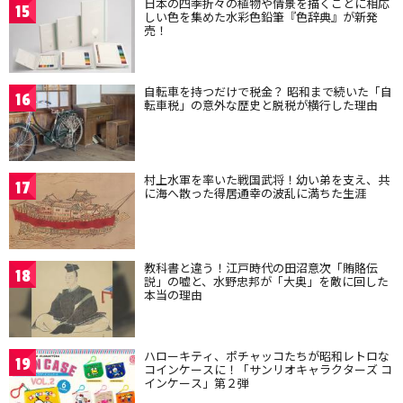
日本の四季折々の植物や情景を描くことに相応
15
しい色を集めた水彩色鉛筆『色辞典』が新発
売！
自転車を持つだけで税金？ 昭和まで続いた「自
16
転車税」の意外な歴史と脱税が横行した理由
村上水軍を率いた戦国武将！幼い弟を支え、共
17
に海へ散った得居通幸の波乱に満ちた生涯
教科書と違う！江戸時代の田沼意次「賄賂伝
18
説」の嘘と、水野忠邦が「大奥」を敵に回した
本当の理由
ハローキティ、ポチャッコたちが昭和レトロな
19
コインケースに！「サンリオキャラクターズ コ
インケース」第２弾