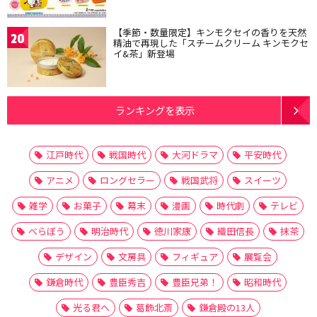
【季節・数量限定】キンモクセイの香りを天然
20
精油で再現した「スチームクリーム キンモクセ
イ&茶」新登場
ランキングを表示
江戸時代
戦国時代
大河ドラマ
平安時代
アニメ
ロングセラー
戦国武将
スイーツ
雑学
お菓子
幕末
漫画
時代劇
テレビ
べらぼう
明治時代
徳川家康
織田信長
抹茶
デザイン
文房具
フィギュア
展覧会
鎌倉時代
豊臣秀吉
豊臣兄弟！
昭和時代
光る君へ
葛飾北斎
鎌倉殿の13人