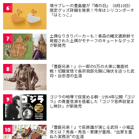
鳩サブレーの豊島屋が『鳩の日』（8月10日）
6
限定グッズ詳細を発表！今年はシリコンポーチ
「はとっこ」
土偶なりきりパーカーも！青森の縄文遺跡群で
7
発掘された土偶がモチーフのキュートなグッズ
が新発売
『豊臣兄弟！』小一郎の5万の大軍に徹底抗
8
戦！切腹覚悟で長宗我部元親に降伏を迫った武
将・谷忠澄の生涯
ゴジラの咆哮で目覚める朝…1954年公開『ゴジ
9
ラ』の貴重音源を搭載した「ゴジラ音声目覚ま
し時計」が新発売
『豊臣兄弟！』で萩原護が演じる武将・小堀正
10
次とは？秀長・秀吉・家康が重用、“出家を重
ねた実務派”の生涯