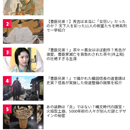
【豊臣兄弟！】秀吉は本当に「女狂い」だった
2
のか？ 天下人を彩った11人の側室たちを時系列
で一挙紹介
『豊臣兄弟！』茶々＝悪女はほぼ創作？秀吉が
3
溺愛、豊臣家滅亡を背負わされた茶々(井上和)
の壮絶すぎる生涯
『豊臣兄弟！』で描かれた織田信長の道普請は
4
史実？信長が実施した街道整備の施策を紹介
あの装飾は「炎」ではない？縄文時代の国宝・
5
火焔型土器、5000年前の人々が刻んだ謎とデザ
インの秘密