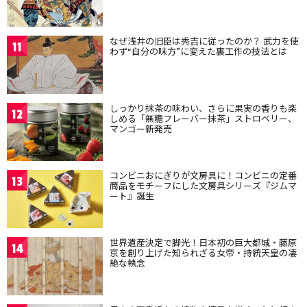
なぜ浅井の旧臣は秀吉に従ったのか？ 武力を使
11
わず“自分の味方”に変えた裏工作の技法とは
しっかり抹茶の味わい、さらに果実の香りも楽
12
しめる「無糖フレーバー抹茶」ストロベリー、
マンゴー新発売
コンビニおにぎりが文房具に！コンビニの定番
13
商品をモチーフにした文房具シリーズ『ジムマ
ート』誕生
世界遺産決定で脚光！日本初の巨大都城・藤原
14
京を創り上げた知られざる女帝・持統天皇の凄
絶な執念