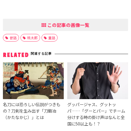
この記事の画像一覧
昔話
桃太郎
童話
関連する記事
RELATED
名刀には恐ろしい伝説がつきも
グッパージャス、グットッ
の？刀剣を生み出す「刀鍛冶
パ……「グーとパー」でチーム
（かたなかじ）」とは
分けする時の掛け声はなんと全
国に50以上も！？