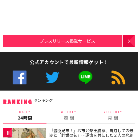
プレスリリース掲載サービス
公式アカウントで最新情報ゲット！
ランキング
RANKING
DAILY
WEEKLY
MONTHLY
24時間
週 間
月 間
『豊臣兄弟！』お市と柴田勝家、自刃しての最
1
期と「辞世の句」…運命を共にした２人の悲劇