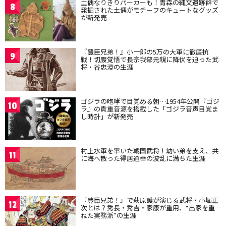
土偶なりきりパーカーも！青森の縄文遺跡群で
8
発掘された土偶がモチーフのキュートなグッズ
が新発売
『豊臣兄弟！』小一郎の5万の大軍に徹底抗
9
戦！切腹覚悟で長宗我部元親に降伏を迫った武
将・谷忠澄の生涯
ゴジラの咆哮で目覚める朝…1954年公開『ゴジ
10
ラ』の貴重音源を搭載した「ゴジラ音声目覚ま
し時計」が新発売
村上水軍を率いた戦国武将！幼い弟を支え、共
11
に海へ散った得居通幸の波乱に満ちた生涯
『豊臣兄弟！』で萩原護が演じる武将・小堀正
12
次とは？秀長・秀吉・家康が重用、“出家を重
ねた実務派”の生涯