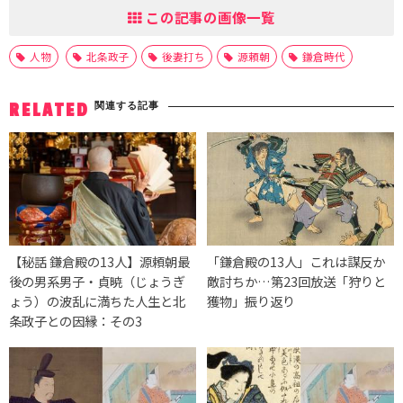
この記事の画像一覧
人物
北条政子
後妻打ち
源頼朝
鎌倉時代
関連する記事
RELATED
【秘話 鎌倉殿の13人】源頼朝最
「鎌倉殿の13人」これは謀反か
後の男系男子・貞暁（じょうぎ
敵討ちか…第23回放送「狩りと
ょう）の波乱に満ちた人生と北
獲物」振り返り
条政子との因縁：その3