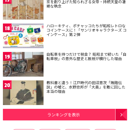
17
京を創り上げた知られざる女帝・持統天皇の凄
絶な執念
ハローキティ、ポチャッコたちが昭和レトロな
18
コインケースに！「サンリオキャラクターズ コ
インケース」第２弾
自転車を持つだけで税金？ 昭和まで続いた「自
19
転車税」の意外な歴史と脱税が横行した理由
教科書と違う！江戸時代の田沼意次「賄賂伝
20
説」の嘘と、水野忠邦が「大奥」を敵に回した
本当の理由
ランキングを表示