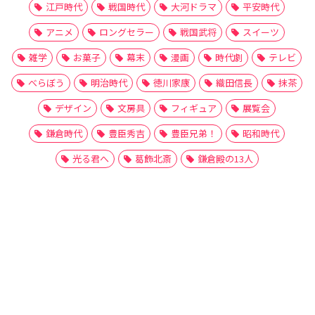
江戸時代
戦国時代
大河ドラマ
平安時代
アニメ
ロングセラー
戦国武将
スイーツ
雑学
お菓子
幕末
漫画
時代劇
テレビ
べらぼう
明治時代
徳川家康
織田信長
抹茶
デザイン
文房具
フィギュア
展覧会
鎌倉時代
豊臣秀吉
豊臣兄弟！
昭和時代
光る君へ
葛飾北斎
鎌倉殿の13人