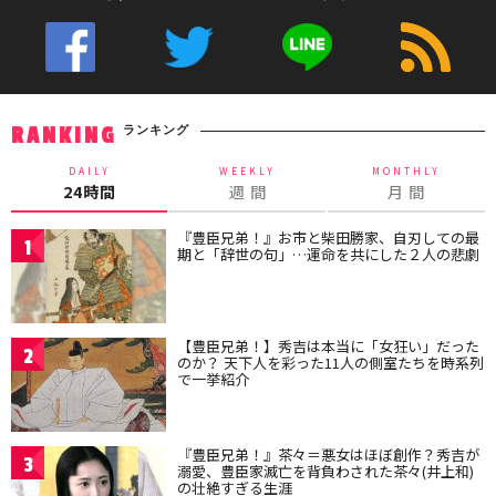
ランキング
RANKING
DAILY
WEEKLY
MONTHLY
24時間
週 間
月 間
『豊臣兄弟！』お市と柴田勝家、自刃しての最
1
期と「辞世の句」…運命を共にした２人の悲劇
【豊臣兄弟！】秀吉は本当に「女狂い」だった
2
のか？ 天下人を彩った11人の側室たちを時系列
で一挙紹介
『豊臣兄弟！』茶々＝悪女はほぼ創作？秀吉が
3
溺愛、豊臣家滅亡を背負わされた茶々(井上和)
の壮絶すぎる生涯