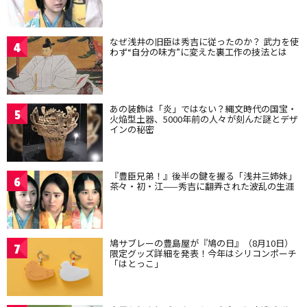
なぜ浅井の旧臣は秀吉に従ったのか？ 武力を使
4
わず“自分の味方”に変えた裏工作の技法とは
あの装飾は「炎」ではない？縄文時代の国宝・
5
火焔型土器、5000年前の人々が刻んだ謎とデザ
インの秘密
『豊臣兄弟！』後半の鍵を握る「浅井三姉妹」
6
茶々・初・江——秀吉に翻弄された波乱の生涯
鳩サブレーの豊島屋が『鳩の日』（8月10日）
7
限定グッズ詳細を発表！今年はシリコンポーチ
「はとっこ」