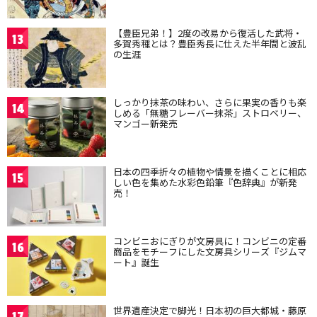
【豊臣兄弟！】2度の改易から復活した武将・
13
多賀秀種とは？豊臣秀長に仕えた半年間と波乱
の生涯
しっかり抹茶の味わい、さらに果実の香りも楽
14
しめる「無糖フレーバー抹茶」ストロベリー、
マンゴー新発売
日本の四季折々の植物や情景を描くことに相応
15
しい色を集めた水彩色鉛筆『色辞典』が新発
売！
コンビニおにぎりが文房具に！コンビニの定番
16
商品をモチーフにした文房具シリーズ『ジムマ
ート』誕生
世界遺産決定で脚光！日本初の巨大都城・藤原