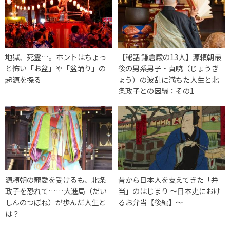
地獄、死霊…。ホントはちょっ
【秘話 鎌倉殿の13人】源頼朝最
と怖い「お盆」や「盆踊り」の
後の男系男子・貞暁（じょうぎ
起源を探る
ょう）の波乱に満ちた人生と北
条政子との因縁：その1
源頼朝の寵愛を受けるも、北条
昔から日本人を支えてきた「弁
政子を恐れて……大進局（だい
当」のはじまり ～日本史におけ
しんのつぼね）が歩んだ人生と
るお弁当【後編】～
は？