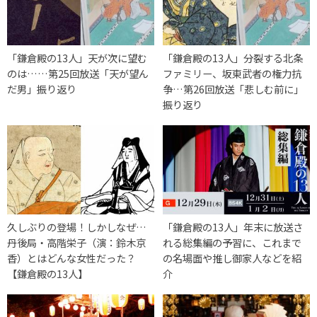
「鎌倉殿の13人」天が次に望む
「鎌倉殿の13人」分裂する北条
のは……第25回放送「天が望ん
ファミリー、坂東武者の権力抗
だ男」振り返り
争…第26回放送「悲しむ前に」
振り返り
久しぶりの登場！しかしなぜ…
「鎌倉殿の13人」年末に放送さ
丹後局・高階栄子（演：鈴木京
れる総集編の予習に、これまで
香）とはどんな女性だった？
の名場面や推し御家人などを紹
【鎌倉殿の13人】
介