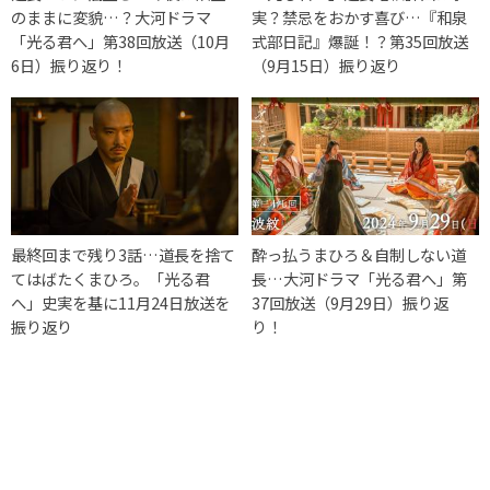
のままに変貌…？大河ドラマ
実？禁忌をおかす喜び…『和泉
「光る君へ」第38回放送（10月
式部日記』爆誕！？第35回放送
6日）振り返り！
（9月15日）振り返り
最終回まで残り3話…道長を捨て
酔っ払うまひろ＆自制しない道
てはばたくまひろ。「光る君
長…大河ドラマ「光る君へ」第
へ」史実を基に11月24日放送を
37回放送（9月29日）振り返
振り返り
り！