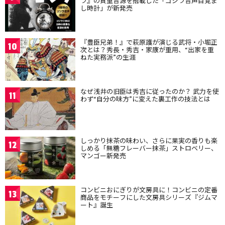
ラ』の貴重音源を搭載した「ゴジラ音声目覚ま
し時計」が新発売
『豊臣兄弟！』で萩原護が演じる武将・小堀正
10
次とは？秀長・秀吉・家康が重用、“出家を重
ねた実務派”の生涯
なぜ浅井の旧臣は秀吉に従ったのか？ 武力を使
11
わず“自分の味方”に変えた裏工作の技法とは
しっかり抹茶の味わい、さらに果実の香りも楽
12
しめる「無糖フレーバー抹茶」ストロベリー、
マンゴー新発売
コンビニおにぎりが文房具に！コンビニの定番
13
商品をモチーフにした文房具シリーズ『ジムマ
ート』誕生