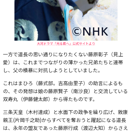
大河ドラマ「光る君へ」公式サイトより
一方で道長の思い通りになりたくない藤原彰子（見上
愛）は、これまでつながりの薄かった兄弟たちと連帯
し、父の横暴に対抗しようとしていました。
これはまひろ（藤式部。吉高由里子）の助言によるも
の、その発想は娘の藤原賢子（南沙良）と交流している
双寿丸（伊藤健太郎）から得たものです。
三条天皇（木村達成）と水面下の政争を繰り広げ、敦康
親王(片岡千之助)からすべてを奪おうと躍起になる道長
は、永年の盟友であった藤原行成（渡辺大知）からさえ