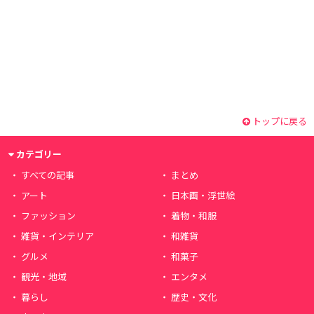
トップに戻る
カテゴリー
すべての記事
まとめ
アート
日本画・浮世絵
ファッション
着物・和服
雑貨・インテリア
和雑貨
グルメ
和菓子
観光・地域
エンタメ
暮らし
歴史・文化