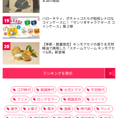
本当の理由
ハローキティ、ポチャッコたちが昭和レトロな
19
コインケースに！「サンリオキャラクターズ コ
インケース」第２弾
【季節・数量限定】キンモクセイの香りを天然
20
精油で再現した「スチームクリーム キンモクセ
イ&茶」新登場
ランキングを表示
江戸時代
戦国時代
大河ドラマ
平安時代
アニメ
ロングセラー
戦国武将
スイーツ
雑学
お菓子
幕末
漫画
時代劇
テレビ