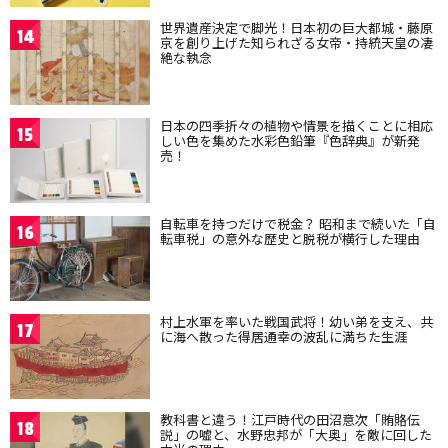
世界遺産決定で脚光！日本初の巨大都城・藤原
14
京を創り上げた知られざる女帝・持統天皇の凄
絶な執念
日本の四季折々の植物や情景を描くことに相応
15
しい色を集めた水彩色鉛筆『色辞典』が新発
売！
自転車を持つだけで税金？ 昭和まで続いた「自
16
転車税」の意外な歴史と脱税が横行した理由
村上水軍を率いた戦国武将！幼い弟を支え、共
17
に海へ散った得居通幸の波乱に満ちた生涯
教科書と違う！江戸時代の田沼意次「賄賂伝
18
説」の嘘と、水野忠邦が「大奥」を敵に回した