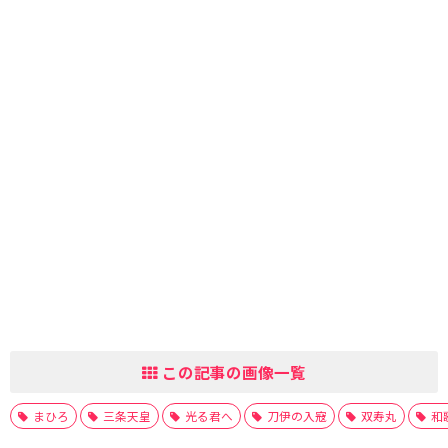
この記事の画像一覧
まひろ
三条天皇
光る君へ
刀伊の入寇
双寿丸
和