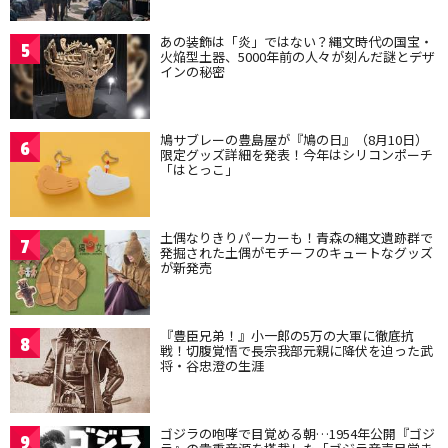
あの装飾は「炎」ではない？縄文時代の国宝・
5
火焔型土器、5000年前の人々が刻んだ謎とデザ
インの秘密
鳩サブレーの豊島屋が『鳩の日』（8月10日）
6
限定グッズ詳細を発表！今年はシリコンポーチ
「はとっこ」
土偶なりきりパーカーも！青森の縄文遺跡群で
7
発掘された土偶がモチーフのキュートなグッズ
が新発売
『豊臣兄弟！』小一郎の5万の大軍に徹底抗
8
戦！切腹覚悟で長宗我部元親に降伏を迫った武
将・谷忠澄の生涯
ゴジラの咆哮で目覚める朝…1954年公開『ゴジ
9