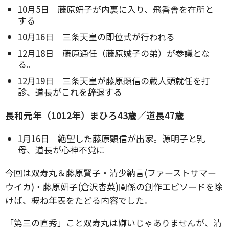
10月5日 藤原妍子が内裏に入り、飛香舎を在所と
する
10月16日 三条天皇の即位式が行われる
12月18日 藤原通任（藤原娍子の弟）が参議とな
る。
12月19日 三条天皇が藤原顕信の蔵人頭就任を打
診、道長がこれを辞退する
長和元年（1012年）まひろ43歳／道長47歳
1月16日 絶望した藤原顕信が出家。源明子と乳
母、道長が心神不覚に
今回は双寿丸＆藤原賢子・清少納言(ファーストサマー
ウイカ)・藤原妍子(倉沢杏菜)関係の創作エピソードを除
けば、概ね年表をたどる内容でした。
「第三の直秀」こと双寿丸は嫌いじゃありませんが、清