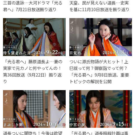
三首の遺詠…大河ドラマ「光る
天皇、民が見えない道長…史実
君へ」7月21日放送振り返り
を基に11月10日放送を振り返り
「光る君へ」藤原道長よ…妻の
ついに源氏物語が大ヒット！上
実家で元カノと何やってんの！
巳祓って何？御嶽詣でって何？
第36回放送（9月22日）振り返
「光る君へ」9月8日放送、重要
り
トピックの解説を公開
道長ついに闇堕ち！今後は欲望
「光る君へ」道長暗殺計画は事