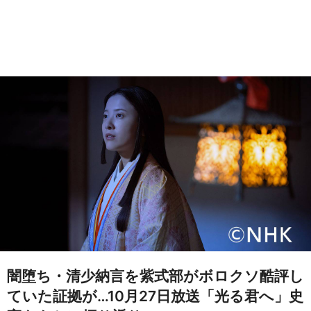
闇堕ち・清少納言を紫式部がボロクソ酷評し
ていた証拠が…10月27日放送「光る君へ」史