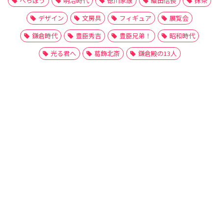
べらぼう
明治時代
徳川家康
織田信長
抹茶
デザイン
文房具
フィギュア
展覧会
鎌倉時代
豊臣秀吉
豊臣兄弟！
昭和時代
光る君へ
葛飾北斎
鎌倉殿の13人