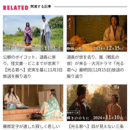
関連する記事
RELATED
公卿のボイコット、道長に祟
道長が世を去り、嵐（戦乱の
り、怪文書…どこまでが忠実？
世）が来る…大河ドラマ『光る
【光る君へ】史実を基に11月3日
君へ』最終回(12月15日)放送の
放送を振り返り
振り返り
藤原定子が遺した寂しく悲しい
【光る君へ】目が見えない三条