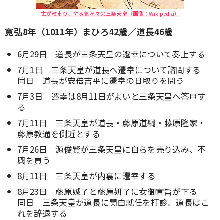
世が改まり、やる気満々の三条天皇（画像：Wikipedia）
寛弘8年（1011年）まひろ42歳／道長46歳
6月29日 道長が三条天皇の遷幸について奏上する
7月1日 三条天皇が道長へ遷幸について諮問する
同日 道長が安倍吉平に遷幸の日取りを問う
7月3日 遷幸は8月11日がよいと三条天皇へ答申す
る
7月11日 三条天皇が道長・藤原道綱・藤原隆家・
藤原教通を側近とする
7月26日 源俊賢が三条天皇に自らを売り込み、不
興を買う
8月11日 三条天皇が内裏に遷幸する
8月23日 藤原娍子と藤原妍子に女御宣旨が下る
同日 三条天皇が道長に関白就任を打診。道長はこ
れを辞退する