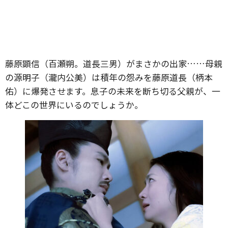
藤原顕信（百瀬朔。道長三男）がまさかの出家……母親
の源明子（瀧内公美）は積年の怨みを藤原道長（柄本
佑）に爆発させます。息子の未来を断ち切る父親が、一
体どこの世界にいるのでしょうか。