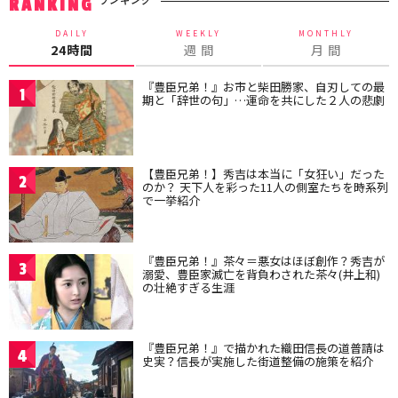
ランキング
RANKING
DAILY
WEEKLY
MONTHLY
24時間
週 間
月 間
『豊臣兄弟！』お市と柴田勝家、自刃しての最
1
期と「辞世の句」…運命を共にした２人の悲劇
【豊臣兄弟！】秀吉は本当に「女狂い」だった
2
のか？ 天下人を彩った11人の側室たちを時系列
で一挙紹介
『豊臣兄弟！』茶々＝悪女はほぼ創作？秀吉が
3
溺愛、豊臣家滅亡を背負わされた茶々(井上和)
の壮絶すぎる生涯
『豊臣兄弟！』で描かれた織田信長の道普請は
4
史実？信長が実施した街道整備の施策を紹介