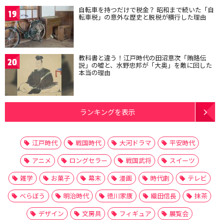
自転車を持つだけで税金？ 昭和まで続いた「自
19
転車税」の意外な歴史と脱税が横行した理由
教科書と違う！江戸時代の田沼意次「賄賂伝
20
説」の嘘と、水野忠邦が「大奥」を敵に回した
本当の理由
ランキングを表示
江戸時代
戦国時代
大河ドラマ
平安時代
アニメ
ロングセラー
戦国武将
スイーツ
雑学
お菓子
幕末
漫画
時代劇
テレビ
べらぼう
明治時代
徳川家康
織田信長
抹茶
デザイン
文房具
フィギュア
展覧会