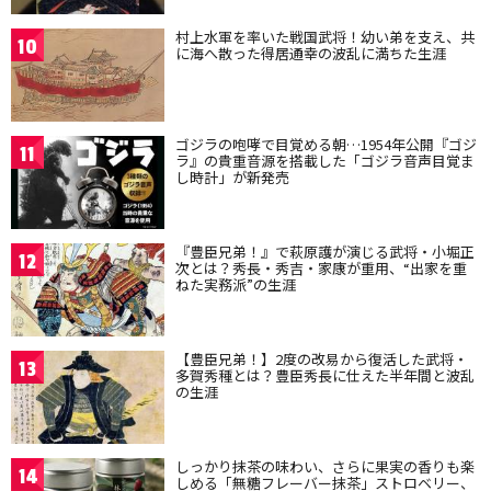
村上水軍を率いた戦国武将！幼い弟を支え、共
10
に海へ散った得居通幸の波乱に満ちた生涯
ゴジラの咆哮で目覚める朝…1954年公開『ゴジ
11
ラ』の貴重音源を搭載した「ゴジラ音声目覚ま
し時計」が新発売
『豊臣兄弟！』で萩原護が演じる武将・小堀正
12
次とは？秀長・秀吉・家康が重用、“出家を重
ねた実務派”の生涯
【豊臣兄弟！】2度の改易から復活した武将・
13
多賀秀種とは？豊臣秀長に仕えた半年間と波乱
の生涯
しっかり抹茶の味わい、さらに果実の香りも楽
14
しめる「無糖フレーバー抹茶」ストロベリー、