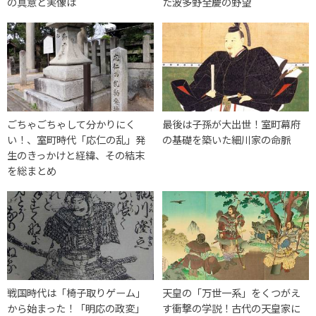
の真意と実像は
た波多野全慶の野望
ごちゃごちゃして分かりにく
最後は子孫が大出世！室町幕府
い！、室町時代「応仁の乱」発
の基礎を築いた細川家の命脈
生のきっかけと経緯、その結末
を総まとめ
戦国時代は「椅子取りゲーム」
天皇の「万世一系」をくつがえ
から始まった！「明応の政変」
す衝撃の学説！古代の天皇家に