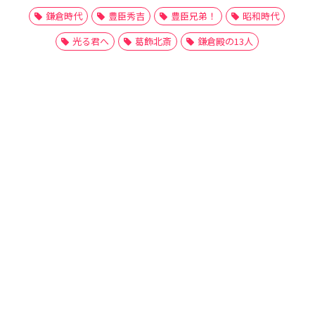
鎌倉時代
豊臣秀吉
豊臣兄弟！
昭和時代
光る君へ
葛飾北斎
鎌倉殿の13人