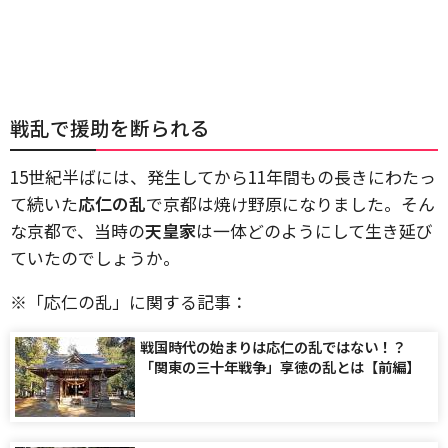
戦乱で援助を断られる
15世紀半ばには、発生してから11年間もの長きにわたっ
て続いた
応仁の乱
で京都は焼け野原になりました。そん
な京都で、当時の
天皇家
は一体どのようにして生き延び
ていたのでしょうか。
※「応仁の乱」に関する記事：
戦国時代の始まりは応仁の乱ではない！？
「関東の三十年戦争」享徳の乱とは【前編】