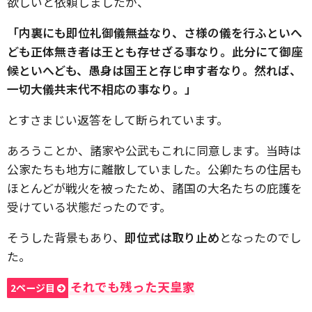
欲しいと依頼しましたが、
「内裏にも即位礼御儀無益なり、さ様の儀を行ふといへ
ども正体無き者は王とも存せざる事なり。此分にて御座
候といへども、愚身は国王と存じ申す者なり。然れば、
一切大儀共末代不相応の事なり。」
とすさまじい返答をして断られています。
あろうことか、諸家や公武もこれに同意します。当時は
公家たちも地方に離散していました。公卿たちの住居も
ほとんどが戦火を被ったため、諸国の大名たちの庇護を
受けている状態だったのです。
そうした背景もあり、
即位式は取り止め
となったのでし
た。
それでも残った天皇家
2ページ目