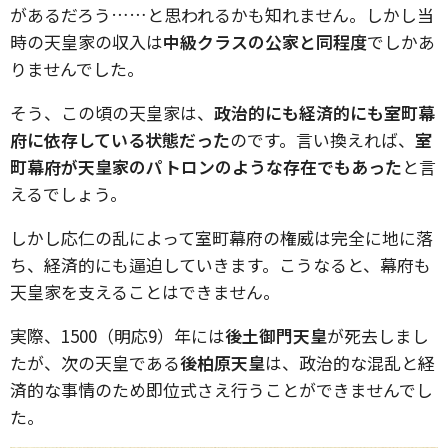
があるだろう……と思われるかも知れません。しかし当
時の天皇家の収入は
中級クラスの公家と同程度
でしかあ
りませんでした。
そう、この頃の天皇家は、
政治的にも経済的にも室町幕
府に依存している状態だった
のです。言い換えれば、
室
町幕府が天皇家のパトロンのような存在でもあった
と言
えるでしょう。
しかし応仁の乱によって室町幕府の権威は完全に地に落
ち、経済的にも逼迫していきます。こうなると、幕府も
天皇家を支えることはできません。
実際、1500（明応9）年には
後土御門天皇
が死去しまし
たが、次の天皇である
後柏原天皇
は、政治的な混乱と経
済的な事情のため即位式さえ行うことができませんでし
た。