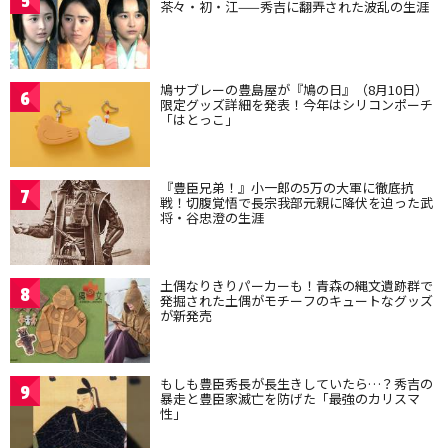
5
茶々・初・江——秀吉に翻弄された波乱の生涯
鳩サブレーの豊島屋が『鳩の日』（8月10日）
6
限定グッズ詳細を発表！今年はシリコンポーチ
「はとっこ」
『豊臣兄弟！』小一郎の5万の大軍に徹底抗
7
戦！切腹覚悟で長宗我部元親に降伏を迫った武
将・谷忠澄の生涯
土偶なりきりパーカーも！青森の縄文遺跡群で
8
発掘された土偶がモチーフのキュートなグッズ
が新発売
もしも豊臣秀長が長生きしていたら…？秀吉の
9
暴走と豊臣家滅亡を防げた「最強のカリスマ
性」