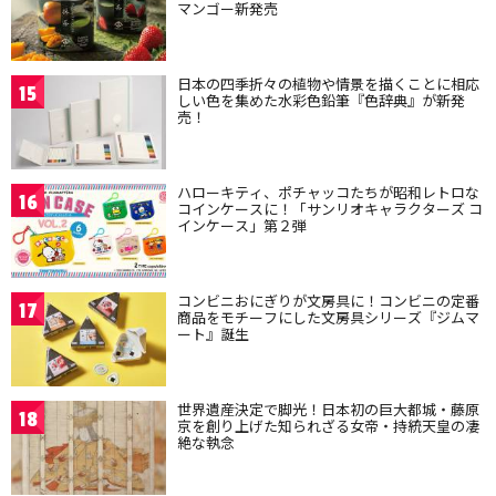
マンゴー新発売
日本の四季折々の植物や情景を描くことに相応
15
しい色を集めた水彩色鉛筆『色辞典』が新発
売！
ハローキティ、ポチャッコたちが昭和レトロな
16
コインケースに！「サンリオキャラクターズ コ
インケース」第２弾
コンビニおにぎりが文房具に！コンビニの定番
17
商品をモチーフにした文房具シリーズ『ジムマ
ート』誕生
世界遺産決定で脚光！日本初の巨大都城・藤原
18
京を創り上げた知られざる女帝・持統天皇の凄
絶な執念