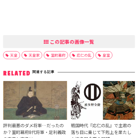
この記事の画像一覧
天皇
天皇家
室町幕府
応仁の乱
皇室
関連する記事
RELATED
評判最悪のダメ将軍…だったの
戦国時代『応仁の乱』で主君の
か？室町幕府8代将軍・足利義政
落ち目に乗じて下剋上を果たし