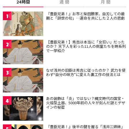
24時間
週 間
月 間
『豊臣兄弟！』お市と柴田勝家、自刃しての最
1
期と「辞世の句」…運命を共にした２人の悲劇
【豊臣兄弟！】秀吉は本当に「女狂い」だった
2
のか？ 天下人を彩った11人の側室たちを時系列
で一挙紹介
なぜ浅井の旧臣は秀吉に従ったのか？ 武力を使
3
わず“自分の味方”に変えた裏工作の技法とは
あの装飾は「炎」ではない？縄文時代の国宝・
4
火焔型土器、5000年前の人々が刻んだ謎とデザ
インの秘密
『豊臣兄弟！』後半の鍵を握る「浅井三姉妹」