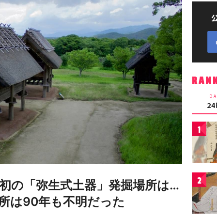
RAN
DA
2
1
2
初の「弥生式土器」発掘場所は…
所は90年も不明だった