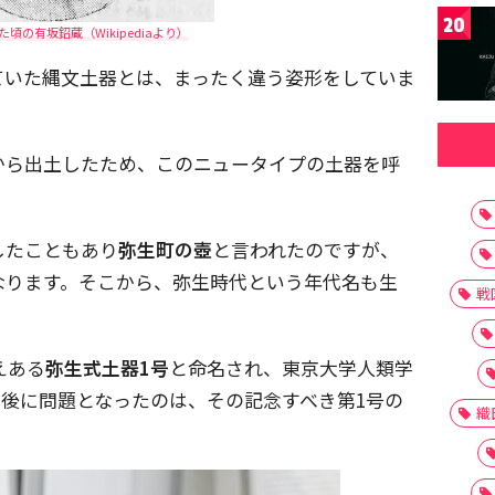
20
頃の有坂鉊蔵（Wikipediaより）
ていた縄文土器とは、まったく違う姿形をしていま
から出土したため、このニュータイプの土器を呼
したこともあり
弥生町の壺
と言われたのですが、
なります。そこから、弥生時代という年代名も生
戦
えある
弥生式土器1号
と命名され、東京大学人類学
後に問題となったのは、その記念すべき第1号の
織