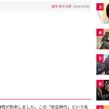
歴史 好き太郎
2024/10/26
3
4
5
6
時代
が到来しました。この「弥生時代」という名