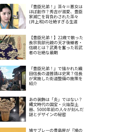
『豊臣兄弟！』茶々＝悪女は
ほぼ創作？秀吉が溺愛、豊臣
家滅亡を背負わされた茶々
(井上和)の壮絶すぎる生涯
【豊臣兄弟！】22歳で散った
長宗我部元親の天才後継者・
信親とは？武勇を奮った若武
者の壮絶な最期
『豊臣兄弟！』で描かれた織
田信長の道普請は史実？信長
が実施した街道整備の施策を
紹介
あの装飾は「炎」ではない？
縄文時代の国宝・火焔型土
器、5000年前の人々が刻んだ
謎とデザインの秘密
鳩サブレーの豊島屋が『鳩の