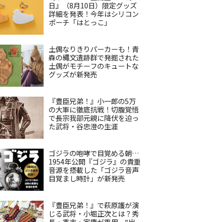
日』（8月10日）限定グッズ
詳細を発表！今年はシリコン
ポーチ「はとっこ」
土偶なりきりパーカーも！青
森の縄文遺跡群で発掘された
土偶がモチーフのキュートな
グッズが新発売
『豊臣兄弟！』小一郎の5万
の大軍に徹底抗戦！切腹覚悟
で長宗我部元親に降伏を迫っ
た武将・谷忠澄の生涯
ゴジラの咆哮で目覚める朝…
1954年公開『ゴジラ』の貴重
音源を搭載した「ゴジラ音声
目覚まし時計」が新発売
『豊臣兄弟！』で萩原護が演
じる武将・小堀正次とは？秀
長・秀吉・家康が重用、“出