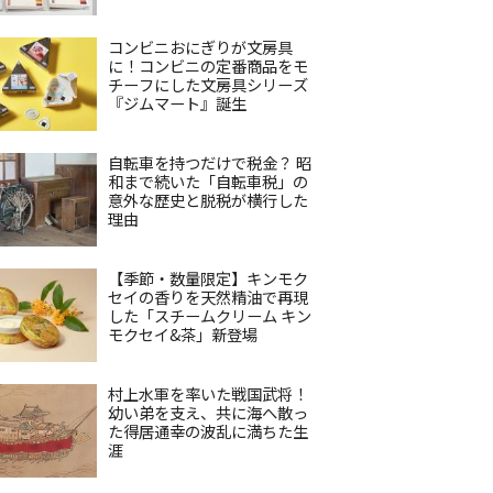
コンビニおにぎりが文房具
に！コンビニの定番商品をモ
チーフにした文房具シリーズ
『ジムマート』誕生
自転車を持つだけで税金？ 昭
和まで続いた「自転車税」の
意外な歴史と脱税が横行した
理由
【季節・数量限定】キンモク
セイの香りを天然精油で再現
した「スチームクリーム キン
モクセイ&茶」新登場
村上水軍を率いた戦国武将！
幼い弟を支え、共に海へ散っ
た得居通幸の波乱に満ちた生
涯