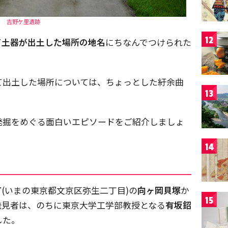
吉野ケ里遺跡
12
て土器が出土した場所の地名
にちなんでつけられた
て出土した場所については、ちょっとした紆余曲
13
発掘をめぐる面白いエピソードをご紹介しましょ
14
町
(いまの東京都文京区弥生二丁目)の
向ヶ岡貝塚
か
15
発見者は、のちに東京大学工学部教授となる
有坂鉊
した。