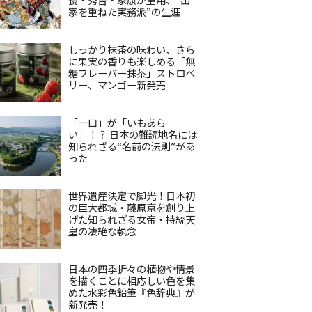
家を重ねた実務派”の生涯
しっかり抹茶の味わい、さら
に果実の香りも楽しめる「無
糖フレーバー抹茶」ストロベ
リー、マンゴー新発売
「一口」が「いもあら
い」！？ 日本の難読地名には
知られざる“名前の法則”があ
った
世界遺産決定で脚光！日本初
の巨大都城・藤原京を創り上
げた知られざる女帝・持統天
皇の凄絶な執念
日本の四季折々の植物や情景
を描くことに相応しい色を集
めた水彩色鉛筆『色辞典』が
新発売！