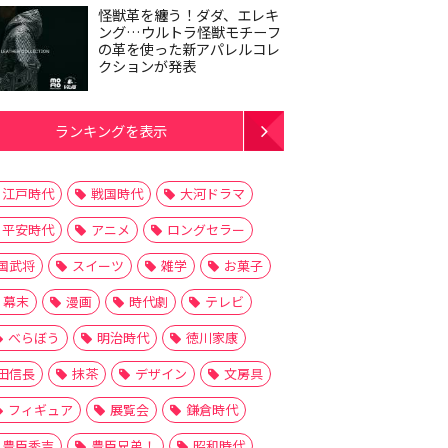
怪獣革を纏う！ダダ、エレキ
ング…ウルトラ怪獣モチーフ
の革を使った新アパレルコレ
クションが発表
ランキングを表示
江戸時代
戦国時代
大河ドラマ
平安時代
アニメ
ロングセラー
国武将
スイーツ
雑学
お菓子
幕末
漫画
時代劇
テレビ
べらぼう
明治時代
徳川家康
田信長
抹茶
デザイン
文房具
フィギュア
展覧会
鎌倉時代
豊臣秀吉
豊臣兄弟！
昭和時代