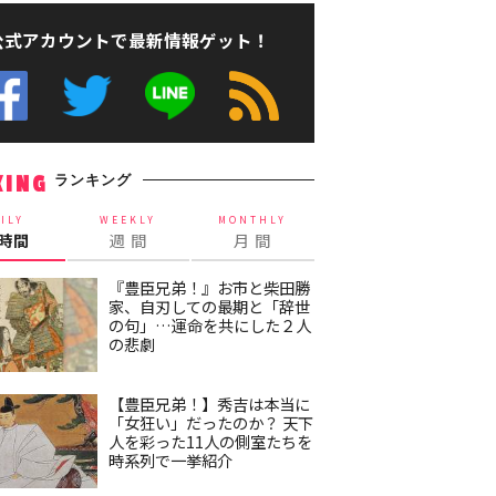
公式アカウントで最新情報ゲット！
ランキング
KING
ILY
WEEKLY
MONTHLY
4時間
週 間
月 間
『豊臣兄弟！』お市と柴田勝
家、自刃しての最期と「辞世
の句」…運命を共にした２人
の悲劇
【豊臣兄弟！】秀吉は本当に
「女狂い」だったのか？ 天下
人を彩った11人の側室たちを
時系列で一挙紹介