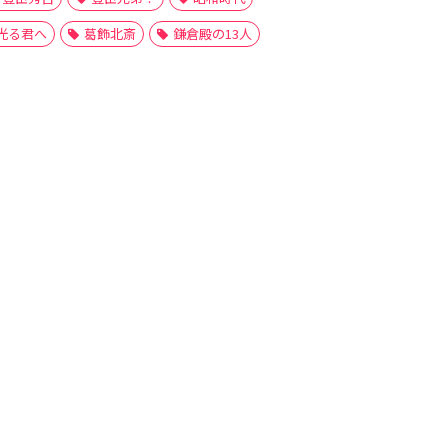
光る君へ
葛飾北斎
鎌倉殿の13人