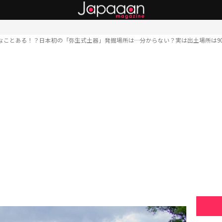
なことある！？日本初の「弥生式土器」発掘場所は…分からない？実は出土場所は9