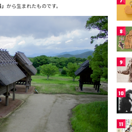
7
器」
から生まれたものです。
8
9
10
11