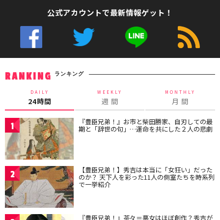
公式アカウントで最新情報ゲット！
ランキング
RANKING
DAILY
WEEKLY
MONTHLY
24時間
週 間
月 間
『豊臣兄弟！』お市と柴田勝家、自刃しての最
1
期と「辞世の句」…運命を共にした２人の悲劇
【豊臣兄弟！】秀吉は本当に「女狂い」だった
2
のか？ 天下人を彩った11人の側室たちを時系列
で一挙紹介
『豊臣兄弟！』茶々＝悪女はほぼ創作？秀吉が