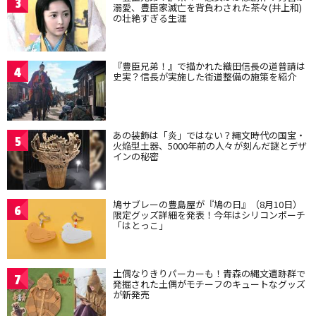
3
溺愛、豊臣家滅亡を背負わされた茶々(井上和)
の壮絶すぎる生涯
『豊臣兄弟！』で描かれた織田信長の道普請は
4
史実？信長が実施した街道整備の施策を紹介
あの装飾は「炎」ではない？縄文時代の国宝・
5
火焔型土器、5000年前の人々が刻んだ謎とデザ
インの秘密
鳩サブレーの豊島屋が『鳩の日』（8月10日）
6
限定グッズ詳細を発表！今年はシリコンポーチ
「はとっこ」
土偶なりきりパーカーも！青森の縄文遺跡群で
7
発掘された土偶がモチーフのキュートなグッズ
が新発売