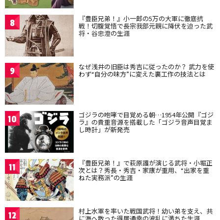
『豊臣兄弟！』小一郎の5万の大軍に徹底抗
8
戦！切腹覚悟で長宗我部元親に降伏を迫った武
将・谷忠澄の生涯
なぜ浅井の旧臣は秀吉に従ったのか？ 武力を使
9
わず“自分の味方”に変えた裏工作の技法とは
ゴジラの咆哮で目覚める朝…1954年公開『ゴジ
10
ラ』の貴重音源を搭載した「ゴジラ音声目覚ま
し時計」が新発売
『豊臣兄弟！』で萩原護が演じる武将・小堀正
11
次とは？秀長・秀吉・家康が重用、“出家を重
ねた実務派”の生涯
村上水軍を率いた戦国武将！幼い弟を支え、共
12
に海へ散った得居通幸の波乱に満ちた生涯