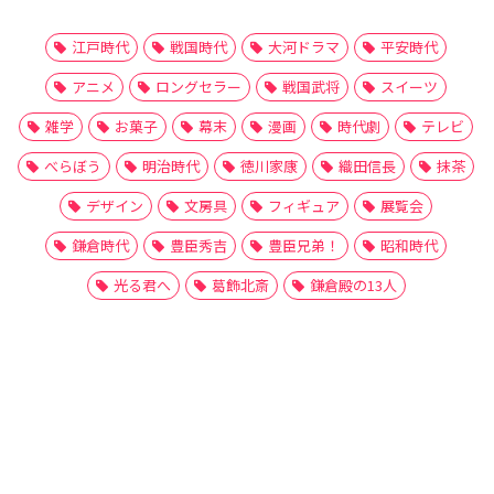
江戸時代
戦国時代
大河ドラマ
平安時代
アニメ
ロングセラー
戦国武将
スイーツ
雑学
お菓子
幕末
漫画
時代劇
テレビ
べらぼう
明治時代
徳川家康
織田信長
抹茶
デザイン
文房具
フィギュア
展覧会
鎌倉時代
豊臣秀吉
豊臣兄弟！
昭和時代
光る君へ
葛飾北斎
鎌倉殿の13人