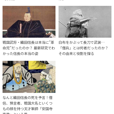
戦国武将・織田信長は本当に”革
白布をかぶって長刀で武装…
命児”だったのか？ 最新研究でわ
「僧兵」とは何者だったのか？
かった信長の本当の姿
その由来と役割を探る
なんと織田信長の死を予言！僧
侶、預言者、戦国大名といくつ
もの顔を持つ天才軍師「安国寺