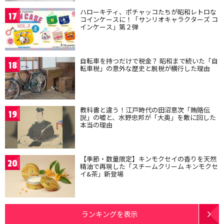
ハローキティ、ポチャッコたちが昭和レトロな
17
コインケースに！「サンリオキャラクターズ コ
インケース」第２弾
自転車を持つだけで税金？ 昭和まで続いた「自
18
転車税」の意外な歴史と脱税が横行した理由
教科書と違う！江戸時代の田沼意次「賄賂伝
19
説」の嘘と、水野忠邦が「大奥」を敵に回した
本当の理由
【季節・数量限定】キンモクセイの香りを天然
20
精油で再現した「スチームクリーム キンモクセ
イ&茶」新登場
ランキングを表示