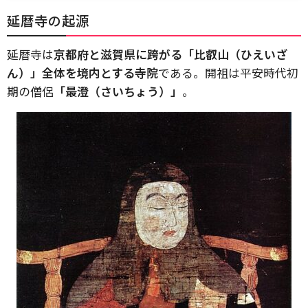
延暦寺の起源
延暦寺は
京都府と滋賀県に跨がる「比叡山（ひえいざ
ん）」全体を境内とする寺院
である。開祖は平安時代初
期の僧侶
「最澄（さいちょう）」
。