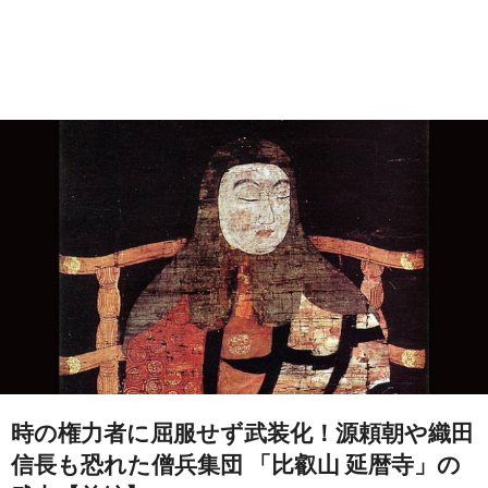
時の権力者に屈服せず武装化！源頼朝や織田
信長も恐れた僧兵集団 「比叡山 延暦寺」の