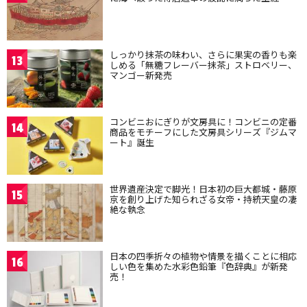
しっかり抹茶の味わい、さらに果実の香りも楽
13
しめる「無糖フレーバー抹茶」ストロベリー、
マンゴー新発売
コンビニおにぎりが文房具に！コンビニの定番
14
商品をモチーフにした文房具シリーズ『ジムマ
ート』誕生
世界遺産決定で脚光！日本初の巨大都城・藤原
15
京を創り上げた知られざる女帝・持統天皇の凄
絶な執念
日本の四季折々の植物や情景を描くことに相応
16
しい色を集めた水彩色鉛筆『色辞典』が新発
売！