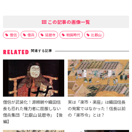
この記事の画像一覧
僧侶
僧兵
延暦寺
戦国時代
比叡山
関連する記事
RELATED
僧侶が武装化！源頼朝や織田信
実は「楽市・楽座」は織田信長
長も恐れた権力者に屈服しない
の発案ではなかった！信長以前
僧兵集団 「比叡山 延暦寺」【後
の「楽市令」とは？
編】