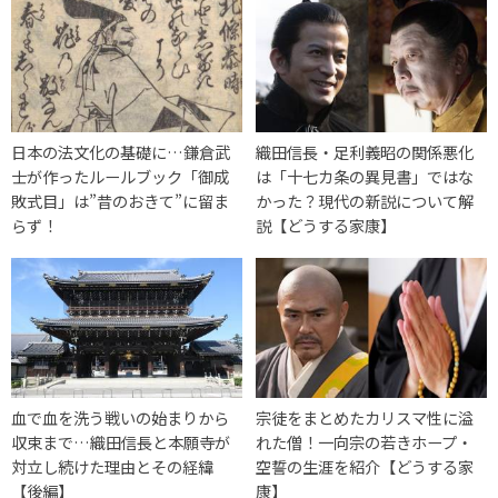
日本の法文化の基礎に…鎌倉武
織田信長・足利義昭の関係悪化
士が作ったルールブック「御成
は「十七カ条の異見書」ではな
敗式目」は”昔のおきて”に留ま
かった？現代の新説について解
らず！
説【どうする家康】
血で血を洗う戦いの始まりから
宗徒をまとめたカリスマ性に溢
収束まで…織田信長と本願寺が
れた僧！一向宗の若きホープ・
対立し続けた理由とその経緯
空誓の生涯を紹介【どうする家
【後編】
康】