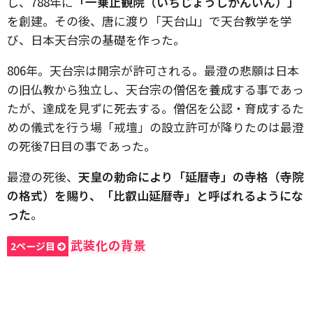
し、788年に
「一乗止観院（いちじょうしかんいん）」
を創建。その後、唐に渡り「天台山」で天台教学を学
び、日本天台宗の基礎を作った。
806年。天台宗は開宗が許可される。最澄の悲願は日本
の旧仏教から独立し、天台宗の僧侶を養成する事であっ
たが、達成を見ずに死去する。僧侶を公認・育成するた
めの儀式を行う場「戒壇」の設立許可が降りたのは最澄
の死後7日目の事であった。
最澄の死後、
天皇の勅命により「延暦寺」の寺格（寺院
の格式）を賜り、「比叡山延暦寺」と呼ばれるようにな
った
。
武装化の背景
2ページ目