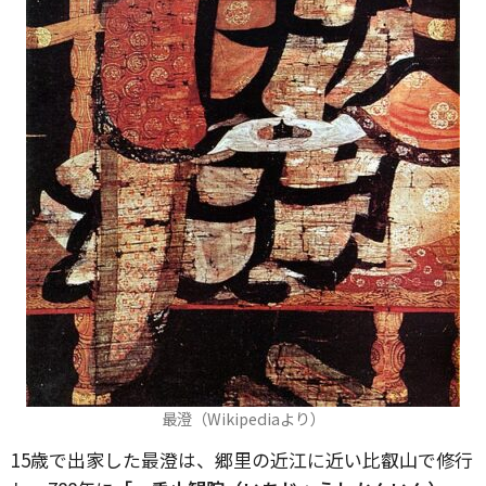
最澄（Wikipediaより）
15歳で出家した最澄は、郷里の近江に近い比叡山で修行