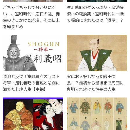
ごちゃごちゃして分かりにく
室町幕府のダメっぷり…貨幣経
い！、室町時代「応仁の乱」発
済への転換期・室町時代に一揆
生のきっかけと経緯、その結末
で標的にされたのは「酒屋」？
を総まとめ
流浪と反逆！室町幕府のラスト
実はお人好しだった織田信
将軍・足利義昭の苦難と悲劇に
長！？最初から最後まで周囲に
満ちた壮絶人生【中編】
裏切られ続けた信長の人生