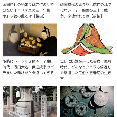
戦国時代の始まりは応仁の乱で
戦国時代の始まりは応仁の乱で
はない！？「関東の三十年戦
はない！？「関東の三十年戦
争」享徳の乱とは【後編】
争」享徳の乱とは【前編】
賄賂にトータル３億円！？室町
世俗に嫌気が差した美女！室町
時代、戦国大名・伊達成宗のバ
時代、どんなセクハラも倍返し
ラまいた賄賂がケタ違いすぎる
で撃退した尼僧・慧春尼の生き
方