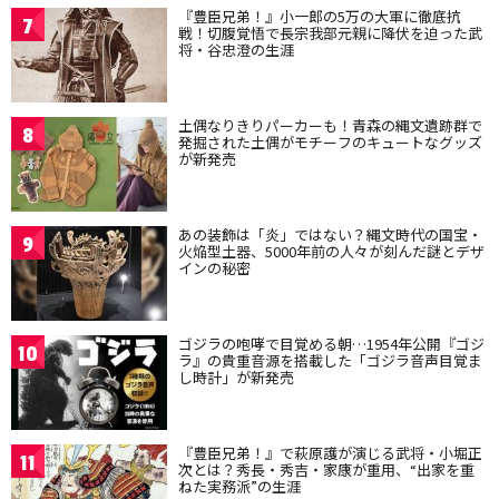
『豊臣兄弟！』小一郎の5万の大軍に徹底抗
7
戦！切腹覚悟で長宗我部元親に降伏を迫った武
将・谷忠澄の生涯
土偶なりきりパーカーも！青森の縄文遺跡群で
8
発掘された土偶がモチーフのキュートなグッズ
が新発売
あの装飾は「炎」ではない？縄文時代の国宝・
9
火焔型土器、5000年前の人々が刻んだ謎とデザ
インの秘密
ゴジラの咆哮で目覚める朝…1954年公開『ゴジ
10
ラ』の貴重音源を搭載した「ゴジラ音声目覚ま
し時計」が新発売
『豊臣兄弟！』で萩原護が演じる武将・小堀正
11
次とは？秀長・秀吉・家康が重用、“出家を重
ねた実務派”の生涯