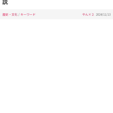
説
歴史・文化
/
キーワード
やん×２
2024/11/13