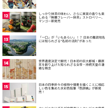
しっかり抹茶の味わい、さらに果実の香りも楽
12
しめる「無糖フレーバー抹茶」ストロベリー、
マンゴー新発売
「一口」が「いもあらい」！？ 日本の難読地名
13
には知られざる“名前の法則”があった
世界遺産決定で脚光！日本初の巨大都城・藤原
14
京を創り上げた知られざる女帝・持統天皇の凄
絶な執念
日本の四季折々の植物や情景を描くことに相応
15
しい色を集めた水彩色鉛筆『色辞典』が新発
売！