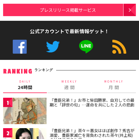
プレスリリース掲載サービス
公式アカウントで最新情報ゲット！
ランキング
RANKING
DAILY
WEEKLY
MONTHLY
24時間
週 間
月 間
『豊臣兄弟！』お市と柴田勝家、自刃しての最
1
期と「辞世の句」…運命を共にした２人の悲劇
『豊臣兄弟！』茶々＝悪女はほぼ創作？秀吉が
2
溺愛、豊臣家滅亡を背負わされた茶々(井上和)