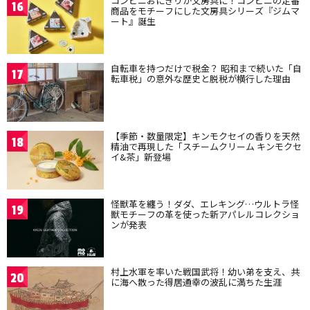
コンビニおにぎりが文房具に！コンビニの定番
16
商品をモチーフにした文房具シリーズ『ジムマ
ート』誕生
自転車を持つだけで税金？ 昭和まで続いた「自
17
転車税」の意外な歴史と脱税が横行した理由
【季節・数量限定】キンモクセイの香りを天然
18
精油で再現した「スチームクリーム キンモクセ
イ&茶」新登場
怪獣革を纏う！ダダ、エレキング…ウルトラ怪
19
獣モチーフの革を使った新アパレルコレクショ
ンが発表
村上水軍を率いた戦国武将！幼い弟を支え、共
20
に海へ散った得居通幸の波乱に満ちた生涯