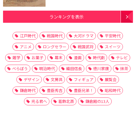
ランキングを表示
江戸時代
戦国時代
大河ドラマ
平安時代
アニメ
ロングセラー
戦国武将
スイーツ
雑学
お菓子
幕末
漫画
時代劇
テレビ
べらぼう
明治時代
織田信長
徳川家康
抹茶
デザイン
文房具
フィギュア
展覧会
鎌倉時代
豊臣秀吉
豊臣兄弟！
昭和時代
光る君へ
葛飾北斎
鎌倉殿の13人