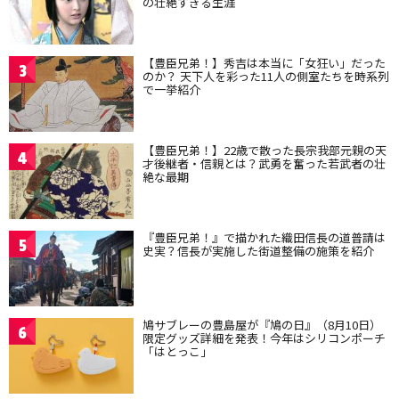
の壮絶すぎる生涯
【豊臣兄弟！】秀吉は本当に「女狂い」だった
3
のか？ 天下人を彩った11人の側室たちを時系列
で一挙紹介
【豊臣兄弟！】22歳で散った長宗我部元親の天
4
才後継者・信親とは？武勇を奮った若武者の壮
絶な最期
『豊臣兄弟！』で描かれた織田信長の道普請は
5
史実？信長が実施した街道整備の施策を紹介
鳩サブレーの豊島屋が『鳩の日』（8月10日）
6
限定グッズ詳細を発表！今年はシリコンポーチ
「はとっこ」