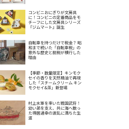
コンビニおにぎりが文房具
に！コンビニの定番商品をモ
チーフにした文房具シリーズ
『ジムマート』誕生
自転車を持つだけで税金？ 昭
和まで続いた「自転車税」の
意外な歴史と脱税が横行した
理由
【季節・数量限定】キンモク
セイの香りを天然精油で再現
した「スチームクリーム キン
モクセイ&茶」新登場
村上水軍を率いた戦国武将！
幼い弟を支え、共に海へ散っ
た得居通幸の波乱に満ちた生
涯