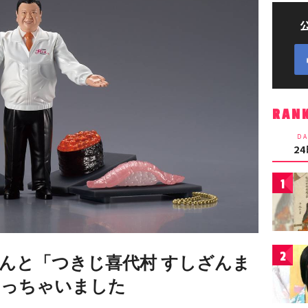
RAN
DA
2
1
2
んと「つきじ喜代村 すしざんま
なっちゃいました