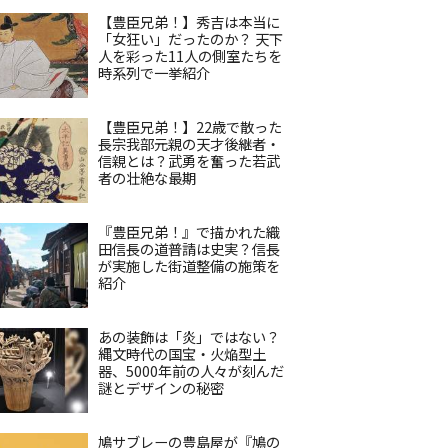
【豊臣兄弟！】秀吉は本当に
「女狂い」だったのか？ 天下
人を彩った11人の側室たちを
時系列で一挙紹介
【豊臣兄弟！】22歳で散った
長宗我部元親の天才後継者・
信親とは？武勇を奮った若武
者の壮絶な最期
『豊臣兄弟！』で描かれた織
田信長の道普請は史実？信長
が実施した街道整備の施策を
紹介
あの装飾は「炎」ではない？
縄文時代の国宝・火焔型土
器、5000年前の人々が刻んだ
謎とデザインの秘密
鳩サブレーの豊島屋が『鳩の