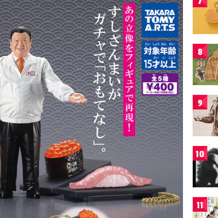
7
8
9
10
11