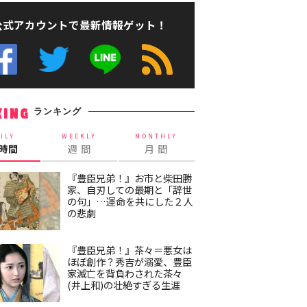
公式アカウントで最新情報ゲット！
ランキング
KING
ILY
WEEKLY
MONTHLY
4時間
週 間
月 間
『豊臣兄弟！』お市と柴田勝
家、自刃しての最期と「辞世
の句」…運命を共にした２人
の悲劇
『豊臣兄弟！』茶々＝悪女は
ほぼ創作？秀吉が溺愛、豊臣
家滅亡を背負わされた茶々
(井上和)の壮絶すぎる生涯