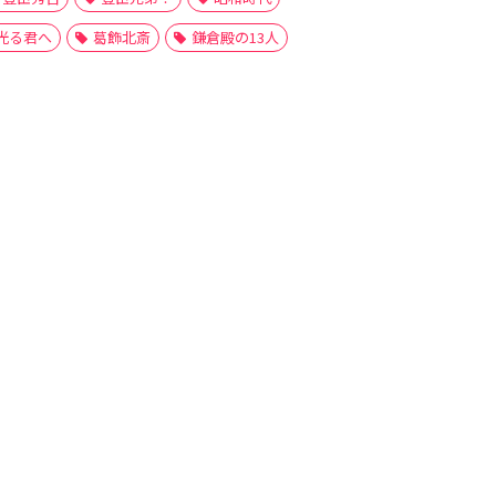
光る君へ
葛飾北斎
鎌倉殿の13人