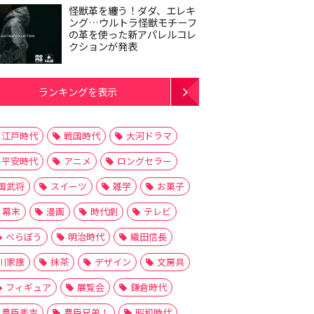
怪獣革を纏う！ダダ、エレキ
ング…ウルトラ怪獣モチーフ
の革を使った新アパレルコレ
クションが発表
ランキングを表示
江戸時代
戦国時代
大河ドラマ
平安時代
アニメ
ロングセラー
国武将
スイーツ
雑学
お菓子
幕末
漫画
時代劇
テレビ
べらぼう
明治時代
織田信長
川家康
抹茶
デザイン
文房具
フィギュア
展覧会
鎌倉時代
豊臣秀吉
豊臣兄弟！
昭和時代