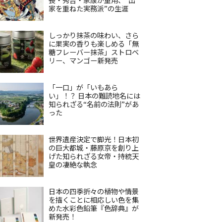
家を重ねた実務派”の生涯
しっかり抹茶の味わい、さら
に果実の香りも楽しめる「無
糖フレーバー抹茶」ストロベ
リー、マンゴー新発売
「一口」が「いもあら
い」！？ 日本の難読地名には
知られざる“名前の法則”があ
った
世界遺産決定で脚光！日本初
の巨大都城・藤原京を創り上
げた知られざる女帝・持統天
皇の凄絶な執念
日本の四季折々の植物や情景
を描くことに相応しい色を集
めた水彩色鉛筆『色辞典』が
新発売！