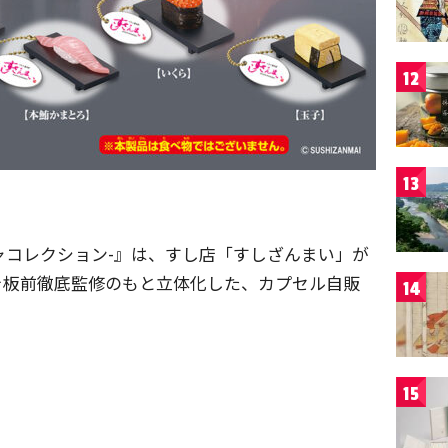
12
13
チャコレクション-』は、すし店「すしざんまい」が
を板前徹底監修のもと立体化した、カプセル自販
14
。
15