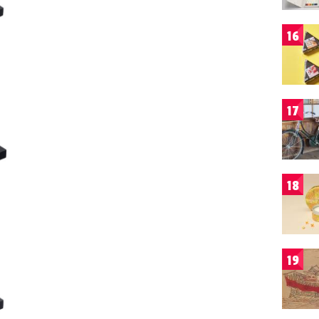
16
17
18
19