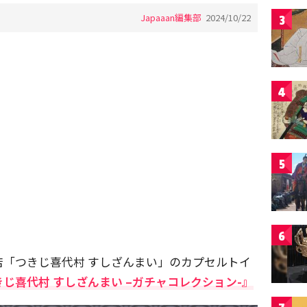
Japaaan編集部
2024/10/22
3
4
5
6
店「つきじ喜代村 すしざんまい」のカプセルトイ
きじ喜代村 すしざんまい –ガチャコレクション-』