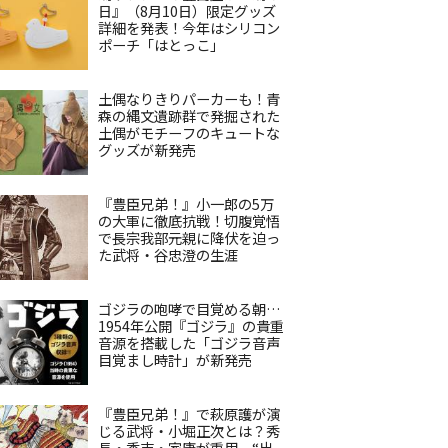
日』（8月10日）限定グッズ
詳細を発表！今年はシリコン
ポーチ「はとっこ」
土偶なりきりパーカーも！青
森の縄文遺跡群で発掘された
土偶がモチーフのキュートな
グッズが新発売
『豊臣兄弟！』小一郎の5万
の大軍に徹底抗戦！切腹覚悟
で長宗我部元親に降伏を迫っ
た武将・谷忠澄の生涯
ゴジラの咆哮で目覚める朝…
1954年公開『ゴジラ』の貴重
音源を搭載した「ゴジラ音声
目覚まし時計」が新発売
『豊臣兄弟！』で萩原護が演
じる武将・小堀正次とは？秀
長・秀吉・家康が重用、“出