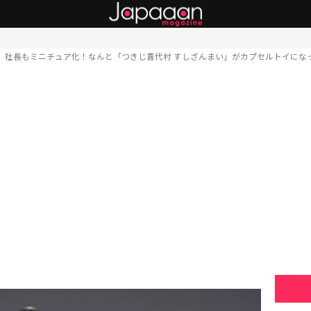
社長もミニチュア化！なんと「つきじ喜代村 すしざんまい」がカプセルトイにな