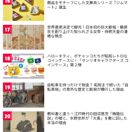
16
商品をモチーフにした文房具シリーズ『ジムマ
ート』誕生
世界遺産決定で脚光！日本初の巨大都城・藤原
17
京を創り上げた知られざる女帝・持統天皇の凄
絶な執念
ハローキティ、ポチャッコたちが昭和レトロな
18
コインケースに！「サンリオキャラクターズ コ
インケース」第２弾
自転車を持つだけで税金？ 昭和まで続いた「自
19
転車税」の意外な歴史と脱税が横行した理由
教科書と違う！江戸時代の田沼意次「賄賂伝
20
説」の嘘と、水野忠邦が「大奥」を敵に回した
本当の理由