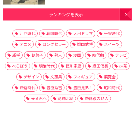
ランキングを表示
江戸時代
戦国時代
大河ドラマ
平安時代
アニメ
ロングセラー
戦国武将
スイーツ
雑学
お菓子
幕末
漫画
時代劇
テレビ
べらぼう
明治時代
徳川家康
織田信長
抹茶
デザイン
文房具
フィギュア
展覧会
鎌倉時代
豊臣秀吉
豊臣兄弟！
昭和時代
光る君へ
葛飾北斎
鎌倉殿の13人