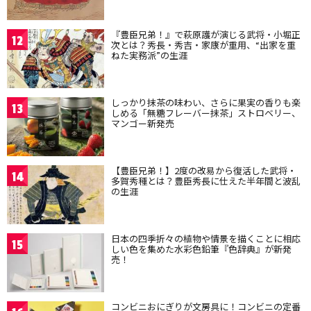
『豊臣兄弟！』で萩原護が演じる武将・小堀正
12
次とは？秀長・秀吉・家康が重用、“出家を重
ねた実務派”の生涯
しっかり抹茶の味わい、さらに果実の香りも楽
13
しめる「無糖フレーバー抹茶」ストロベリー、
マンゴー新発売
【豊臣兄弟！】2度の改易から復活した武将・
14
多賀秀種とは？豊臣秀長に仕えた半年間と波乱
の生涯
日本の四季折々の植物や情景を描くことに相応
15
しい色を集めた水彩色鉛筆『色辞典』が新発
売！
コンビニおにぎりが文房具に！コンビニの定番