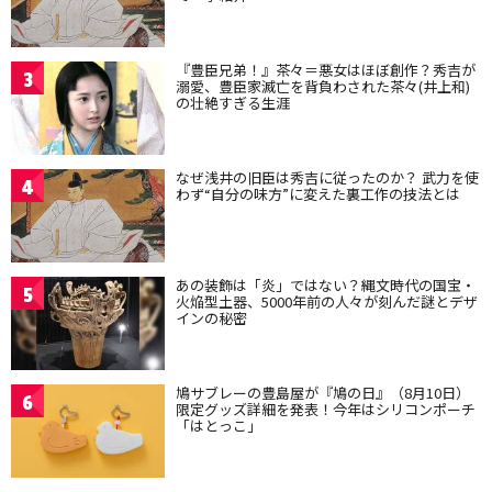
『豊臣兄弟！』茶々＝悪女はほぼ創作？秀吉が
3
溺愛、豊臣家滅亡を背負わされた茶々(井上和)
の壮絶すぎる生涯
なぜ浅井の旧臣は秀吉に従ったのか？ 武力を使
4
わず“自分の味方”に変えた裏工作の技法とは
あの装飾は「炎」ではない？縄文時代の国宝・
5
火焔型土器、5000年前の人々が刻んだ謎とデザ
インの秘密
鳩サブレーの豊島屋が『鳩の日』（8月10日）
6
限定グッズ詳細を発表！今年はシリコンポーチ
「はとっこ」