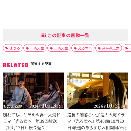
この記事の画像一覧
まひろ
一条天皇
三条天皇
光る君へ
具平親王女
関連する記事
RELATED
別れても、とだえぬ絆…大河ド
道長の闇落ち…加速！大河ドラ
ラマ「光る君へ」第39回放送
マ『光る君へ』第40回(10月20
（10月13日）振り返り！
日)放送のあらすじ＆相関図が公