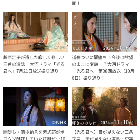
開！
藤原定子が遺した寂しく悲しい
道長ついに闇堕ち！今後は欲望
三首の遺詠…大河ドラマ「光る
のままに変貌…？大河ドラマ
君へ」7月21日放送振り返り
「光る君へ」第38回放送（10月
6日）振り返り！
闇堕ち・清少納言を紫式部がボ
【光る君へ】目が見えない三条
ロクソ酷評していた証拠が…10
天皇、民が見えない道長…史実