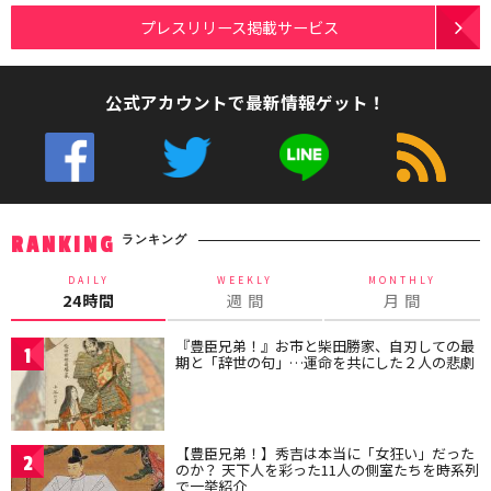
プレスリリース掲載サービス
公式アカウントで最新情報ゲット！
ランキング
RANKING
DAILY
WEEKLY
MONTHLY
24時間
週 間
月 間
『豊臣兄弟！』お市と柴田勝家、自刃しての最
1
期と「辞世の句」…運命を共にした２人の悲劇
【豊臣兄弟！】秀吉は本当に「女狂い」だった
2
のか？ 天下人を彩った11人の側室たちを時系列
で一挙紹介