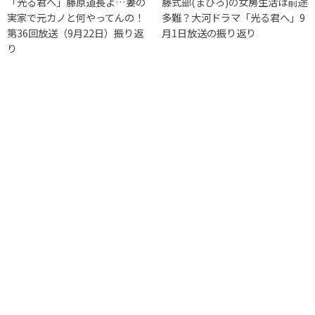
「光る君へ」藤原道長よ…妻の
藤式部(まひろ)の女房生活は前途
実家で元カノと何やってんの！
多難？大河ドラマ「光る君へ」9
第36回放送（9月22日）振り返
月1日放送の振り返り
り