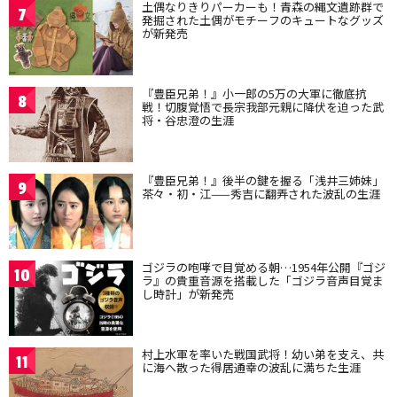
土偶なりきりパーカーも！青森の縄文遺跡群で
7
発掘された土偶がモチーフのキュートなグッズ
が新発売
『豊臣兄弟！』小一郎の5万の大軍に徹底抗
8
戦！切腹覚悟で長宗我部元親に降伏を迫った武
将・谷忠澄の生涯
『豊臣兄弟！』後半の鍵を握る「浅井三姉妹」
9
茶々・初・江——秀吉に翻弄された波乱の生涯
ゴジラの咆哮で目覚める朝…1954年公開『ゴジ
10
ラ』の貴重音源を搭載した「ゴジラ音声目覚ま
し時計」が新発売
村上水軍を率いた戦国武将！幼い弟を支え、共
11
に海へ散った得居通幸の波乱に満ちた生涯