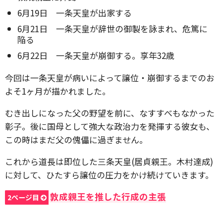
6月19日 一条天皇が出家する
6月21日 一条天皇が辞世の御製を詠まれ、危篤に
陥る
6月22日 一条天皇が崩御する。享年32歳
今回は一条天皇が病いによって譲位・崩御するまでのお
よそ1ヶ月が描かれました。
むき出しになった父の野望を前に、なすすべもなかった
彰子。後に国母として強大な政治力を発揮する彼女も、
この時はまだ父の傀儡に過ぎません。
これから道長は即位した三条天皇(居貞親王。木村達成)
に対して、ひたすら譲位の圧力をかけ続けていきます。
敦成親王を推した行成の主張
2ページ目