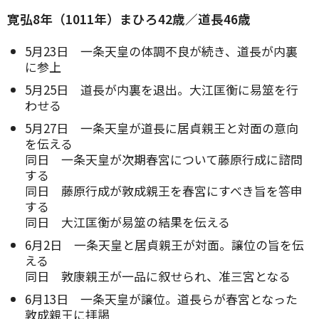
寛弘8年（1011年）まひろ42歳／道長46歳
5月23日 一条天皇の体調不良が続き、道長が内裏
に参上
5月25日 道長が内裏を退出。大江匡衡に易筮を行
わせる
5月27日 一条天皇が道長に居貞親王と対面の意向
を伝える
同日 一条天皇が次期春宮について藤原行成に諮問
する
同日 藤原行成が敦成親王を春宮にすべき旨を答申
する
同日 大江匡衡が易筮の結果を伝える
6月2日 一条天皇と居貞親王が対面。譲位の旨を伝
える
同日 敦康親王が一品に叙せられ、准三宮となる
6月13日 一条天皇が譲位。道長らが春宮となった
敦成親王に拝謁