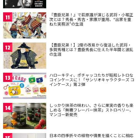
『豊臣兄弟！』で萩原護が演じる武将・小堀正
11
次とは？秀長・秀吉・家康が重用、“出家を重
ねた実務派”の生涯
【豊臣兄弟！】2度の改易から復活した武将・
12
多賀秀種とは？豊臣秀長に仕えた半年間と波乱
の生涯
ハローキティ、ポチャッコたちが昭和レトロな
13
コインケースに！「サンリオキャラクターズ コ
インケース」第２弾
しっかり抹茶の味わい、さらに果実の香りも楽
14
しめる「無糖フレーバー抹茶」ストロベリー、
マンゴー新発売
日本の四季折々の植物や情景を描くことに相応