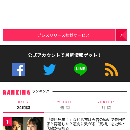
プレスリリース掲載サービス
公式アカウントで最新情報ゲット！
ランキング
RANKING
DAILY
WEEKLY
MONTHLY
24時間
週 間
月 間
『豊臣兄弟！』なぜお市は秀吉の勧めで柴田勝
1
家と再婚した？悲劇に繋がる「真相」を史料と
伏線から探る