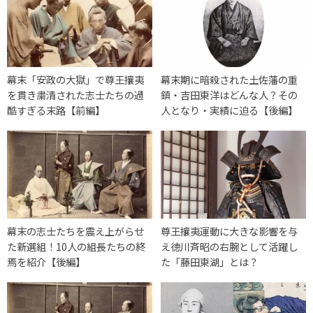
幕末「安政の大獄」で尊王攘夷
幕末期に暗殺された土佐藩の重
を貫き粛清された志士たちの過
鎮・吉田東洋はどんな人？その
酷すぎる末路【前編】
人となり・実績に迫る【後編】
幕末の志士たちを震え上がらせ
尊王攘夷運動に大きな影響を与
た新選組！10人の組長たちの終
え徳川斉昭の右腕として活躍し
焉を紹介【後編】
た「藤田東湖」とは？