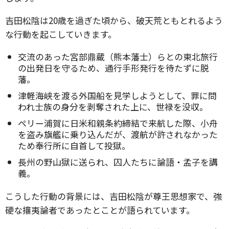
吉田松陰は20歳を過ぎた頃から、破天荒ともとれるよう
な行動を起こしていきます。
交流のあった宮部鼎蔵（熊本藩士）らとの東北旅行
の出発日を守るため、通行手形発行を待たずに脱
藩。
津軽海峡を渡る外国船を見学しようとして、罪に問
われ士族の身分を剥奪された上に、世禄を没収。
ペリー浦賀に日米和親条約締結で来航した際、小舟
を盗み旗艦に乗り込んだが、渡航が許されなかった
ため奉行所に自首して投獄。
長州の野山獄に送られ、囚人たちに論語・孟子を講
義。
こうした行動の背景には、吉田松陰が尊王思想家で、強
硬な攘夷論者であったとことが語られています。