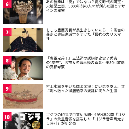
あの装飾は「炎」ではない？縄文時代の国宝・
6
火焔型土器、5000年前の人々が刻んだ謎とデザ
インの秘密
もしも豊臣秀長が長生きしていたら…？秀吉の
7
暴走と豊臣家滅亡を防げた「最強のカリスマ
性」
『豊臣兄弟！』三法師の誘拐は史実？秀吉
8
の“暴挙”、お市＆勝家再婚の真意…第30回放送
の真相考察
村上水軍を率いた戦国武将！幼い弟を支え、共
9
に海へ散った得居通幸の波乱に満ちた生涯
ゴジラの咆哮で目覚める朝…1954年公開『ゴジ
10
ラ』の貴重音源を搭載した「ゴジラ音声目覚ま
し時計」が新発売