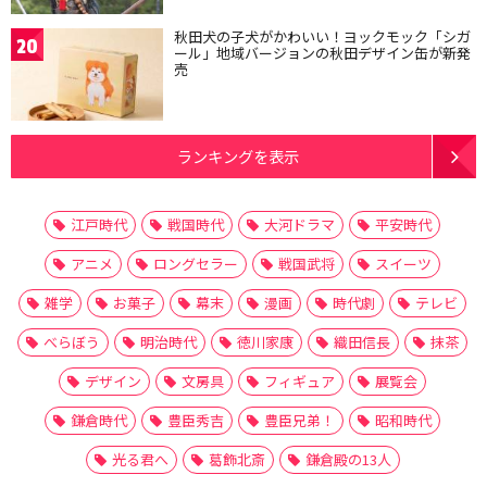
秋田犬の子犬がかわいい！ヨックモック「シガ
20
ール」地域バージョンの秋田デザイン缶が新発
売
ランキングを表示
江戸時代
戦国時代
大河ドラマ
平安時代
アニメ
ロングセラー
戦国武将
スイーツ
雑学
お菓子
幕末
漫画
時代劇
テレビ
べらぼう
明治時代
徳川家康
織田信長
抹茶
デザイン
文房具
フィギュア
展覧会
鎌倉時代
豊臣秀吉
豊臣兄弟！
昭和時代
光る君へ
葛飾北斎
鎌倉殿の13人