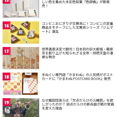
15
しい色を集めた水彩色鉛筆『色辞典』が新発
売！
コンビニおにぎりが文房具に！コンビニの定番
16
商品をモチーフにした文房具シリーズ『ジムマ
ート』誕生
世界遺産決定で脚光！日本初の巨大都城・藤原
17
京を創り上げた知られざる女帝・持統天皇の凄
絶な執念
手ぬぐい専門店「かまわぬ」の人気柄がポスト
18
カードに『かまわぬ POSTCARD BOOK』発売
なぜ織田信長らは「欠点だらけの火縄銃」を欲
19
しがったのか？ 弱点だらけの新兵器が戦の常識
を変えた理由