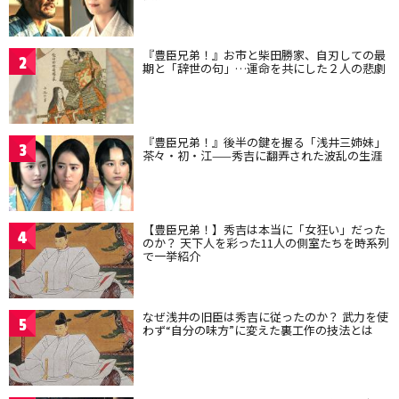
『豊臣兄弟！』お市と柴田勝家、自刃しての最
2
期と「辞世の句」…運命を共にした２人の悲劇
『豊臣兄弟！』後半の鍵を握る「浅井三姉妹」
3
茶々・初・江——秀吉に翻弄された波乱の生涯
【豊臣兄弟！】秀吉は本当に「女狂い」だった
4
のか？ 天下人を彩った11人の側室たちを時系列
で一挙紹介
なぜ浅井の旧臣は秀吉に従ったのか？ 武力を使
5
わず“自分の味方”に変えた裏工作の技法とは