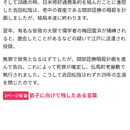
そして28歳の時、日米修好通商条約を結んだことに激怒
した吉田松陰は、老中の首座である間部詮勝の暗殺を計
画しましたが、結局未遂に終わります。
翌年、有名な安政の大獄で儒学者の梅田雲浜が捕縛され
ると、面会したことがあるなどの疑いで江戸に送還され
投獄。
無罪で放免となるはずでしたが、間部詮勝暗殺計画を進
んで告白。これによって死罪が確定し、伝馬町老屋敷で
執行されました。こうして吉田松陰はわずか29年の生涯
を閉じたのです。
弟子に向けて残したある言葉
2ページ目