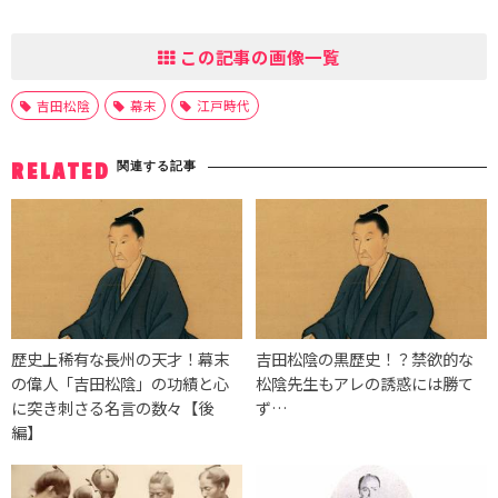
この記事の画像一覧
吉田松陰
幕末
江戸時代
関連する記事
RELATED
歴史上稀有な長州の天才！幕末
吉田松陰の黒歴史！？禁欲的な
の偉人「吉田松陰」の功績と心
松陰先生もアレの誘惑には勝て
に突き刺さる名言の数々【後
ず…
編】