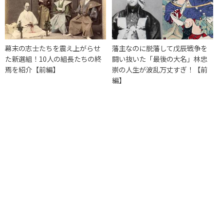
幕末の志士たちを震え上がらせ
藩主なのに脱藩して戊辰戦争を
た新選組！10人の組長たちの終
闘い抜いた「最後の大名」林忠
焉を紹介【前編】
崇の人生が波乱万丈すぎ！【前
編】