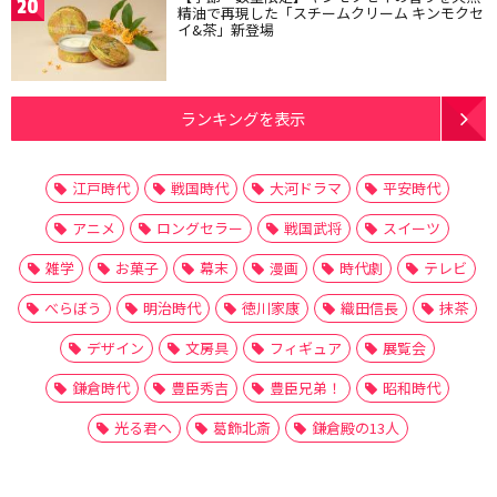
20
精油で再現した「スチームクリーム キンモクセ
イ&茶」新登場
ランキングを表示
江戸時代
戦国時代
大河ドラマ
平安時代
アニメ
ロングセラー
戦国武将
スイーツ
雑学
お菓子
幕末
漫画
時代劇
テレビ
べらぼう
明治時代
徳川家康
織田信長
抹茶
デザイン
文房具
フィギュア
展覧会
鎌倉時代
豊臣秀吉
豊臣兄弟！
昭和時代
光る君へ
葛飾北斎
鎌倉殿の13人