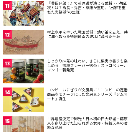
『豊臣兄弟！』で萩原護が演じる武将・小堀正
11
次とは？秀長・秀吉・家康が重用、“出家を重
ねた実務派”の生涯
村上水軍を率いた戦国武将！幼い弟を支え、共
12
に海へ散った得居通幸の波乱に満ちた生涯
しっかり抹茶の味わい、さらに果実の香りも楽
13
しめる「無糖フレーバー抹茶」ストロベリー、
マンゴー新発売
コンビニおにぎりが文房具に！コンビニの定番
14
商品をモチーフにした文房具シリーズ『ジムマ
ート』誕生
世界遺産決定で脚光！日本初の巨大都城・藤原
15
京を創り上げた知られざる女帝・持統天皇の凄
絶な執念