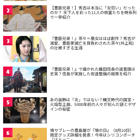
【豊臣兄弟！】秀吉は本当に「女狂い」だった
2
のか？ 天下人を彩った11人の側室たちを時系列
で一挙紹介
『豊臣兄弟！』茶々＝悪女はほぼ創作？秀吉が
3
溺愛、豊臣家滅亡を背負わされた茶々(井上和)
の壮絶すぎる生涯
『豊臣兄弟！』で描かれた織田信長の道普請は
4
史実？信長が実施した街道整備の施策を紹介
あの装飾は「炎」ではない？縄文時代の国宝・
5
火焔型土器、5000年前の人々が刻んだ謎とデザ
インの秘密
鳩サブレーの豊島屋が『鳩の日』（8月10日）
6
限定グッズ詳細を発表！今年はシリコンポーチ
「はとっこ」