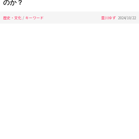
のか？
歴史・文化
/
キーワード
雲川ゆず
2024/10/22