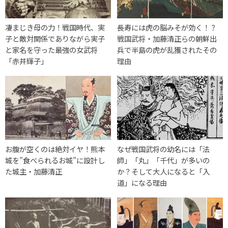
凄まじき母の力！戦国時代、実
長寿には虎の脳みそが効く！？
子と敵対関係でありながら実子
戦国武将・加藤清正らの朝鮮出
と家名を守った最強の女武将
兵で半島の虎が乱獲されたその
「赤井輝子」
理由
お腹が空くのは絶対イヤ！熊本
なぜ戦国武将の幼名には「法
城を”食べられるお城”に設計し
師」「丸」「千代」が多いの
た城主・加藤清正
か？そして大人になると「入
道」になる理由