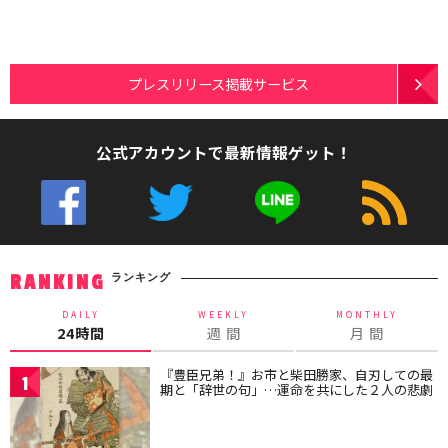
プレスリリース掲載サービス
公式アカウントで最新情報ゲット！
ランキング
RANKING
DAILY
WEEKLY
MONTHLY
24時間
週 間
月 間
『豊臣兄弟！』お市と柴田勝家、自刃しての最
1
期と「辞世の句」…運命を共にした２人の悲劇