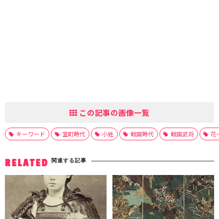
この記事の画像一覧
キーワード
室町時代
小姓
戦国時代
戦国武将
花
関連する記事
RELATED