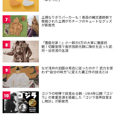
土偶なりきりパーカーも！青森の縄文遺跡群で
7
発掘された土偶がモチーフのキュートなグッズ
が新発売
『豊臣兄弟！』小一郎の5万の大軍に徹底抗
8
戦！切腹覚悟で長宗我部元親に降伏を迫った武
将・谷忠澄の生涯
なぜ浅井の旧臣は秀吉に従ったのか？ 武力を使
9
わず“自分の味方”に変えた裏工作の技法とは
ゴジラの咆哮で目覚める朝…1954年公開『ゴジ
10
ラ』の貴重音源を搭載した「ゴジラ音声目覚ま
し時計」が新発売