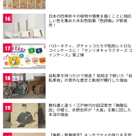
日本の四季折々の植物や情景を描くことに相応
16
しい色を集めた水彩色鉛筆『色辞典』が新発
売！
ハローキティ、ポチャッコたちが昭和レトロな
17
コインケースに！「サンリオキャラクターズ コ
インケース」第２弾
自転車を持つだけで税金？ 昭和まで続いた「自
18
転車税」の意外な歴史と脱税が横行した理由
教科書と違う！江戸時代の田沼意次「賄賂伝
19
説」の嘘と、水野忠邦が「大奥」を敵に回した
本当の理由
【季節・数量限定】キンモクセイの香りを天然