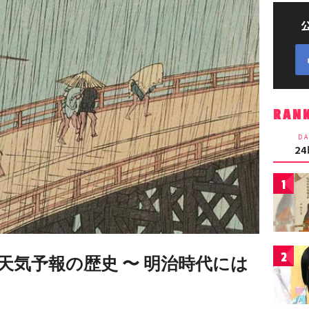
RAN
DA
2
1
2
天気予報の歴史 〜 明治時代には