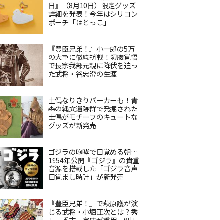
日』（8月10日）限定グッズ
詳細を発表！今年はシリコン
ポーチ「はとっこ」
『豊臣兄弟！』小一郎の5万
の大軍に徹底抗戦！切腹覚悟
で長宗我部元親に降伏を迫っ
た武将・谷忠澄の生涯
土偶なりきりパーカーも！青
森の縄文遺跡群で発掘された
土偶がモチーフのキュートな
グッズが新発売
ゴジラの咆哮で目覚める朝…
1954年公開『ゴジラ』の貴重
音源を搭載した「ゴジラ音声
目覚まし時計」が新発売
『豊臣兄弟！』で萩原護が演
じる武将・小堀正次とは？秀
長・秀吉・家康が重用、“出