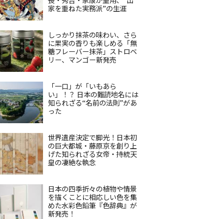
家を重ねた実務派”の生涯
しっかり抹茶の味わい、さら
に果実の香りも楽しめる「無
糖フレーバー抹茶」ストロベ
リー、マンゴー新発売
「一口」が「いもあら
い」！？ 日本の難読地名には
知られざる“名前の法則”があ
った
世界遺産決定で脚光！日本初
の巨大都城・藤原京を創り上
げた知られざる女帝・持統天
皇の凄絶な執念
日本の四季折々の植物や情景
を描くことに相応しい色を集
めた水彩色鉛筆『色辞典』が
新発売！