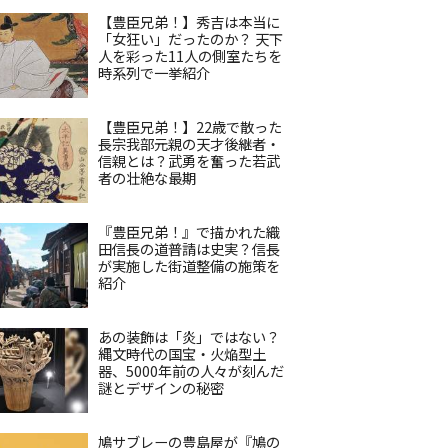
【豊臣兄弟！】秀吉は本当に
「女狂い」だったのか？ 天下
人を彩った11人の側室たちを
時系列で一挙紹介
【豊臣兄弟！】22歳で散った
長宗我部元親の天才後継者・
信親とは？武勇を奮った若武
者の壮絶な最期
『豊臣兄弟！』で描かれた織
田信長の道普請は史実？信長
が実施した街道整備の施策を
紹介
あの装飾は「炎」ではない？
縄文時代の国宝・火焔型土
器、5000年前の人々が刻んだ
謎とデザインの秘密
鳩サブレーの豊島屋が『鳩の