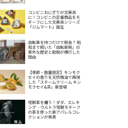
コンビニおにぎりが文房具
に！コンビニの定番商品をモ
チーフにした文房具シリーズ
『ジムマート』誕生
自転車を持つだけで税金？ 昭
和まで続いた「自転車税」の
意外な歴史と脱税が横行した
理由
【季節・数量限定】キンモク
セイの香りを天然精油で再現
した「スチームクリーム キン
モクセイ&茶」新登場
怪獣革を纏う！ダダ、エレキ
ング…ウルトラ怪獣モチーフ
の革を使った新アパレルコレ
クションが発表