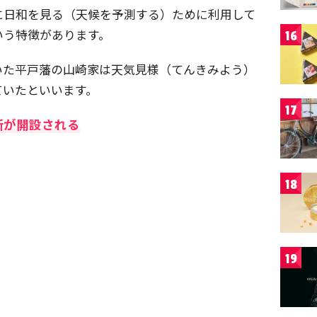
に日和を見る（天候を予測する）ために利用して
いう特徴があります。
16
いた平戸藩の山崎家は天気見様（てんきみよう）
ていたといいます。
17
所が開設される
18
19