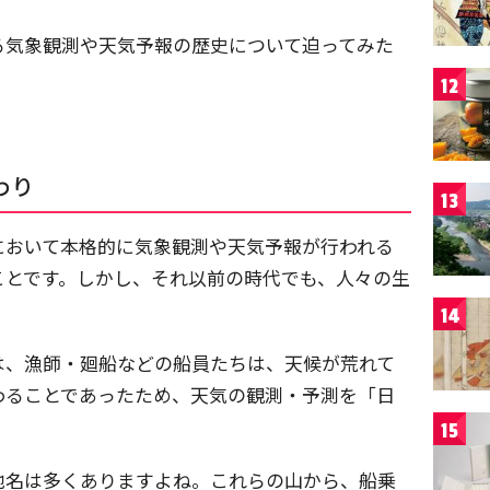
る気象観測や天気予報の歴史について迫ってみた
12
わり
13
において本格的に気象観測や天気予報が行われる
ことです。しかし、それ以前の時代でも、人々の生
。
14
は、漁師・廻船などの船員たちは、天候が荒れて
わることであったため、天気の観測・予測を「日
15
地名は多くありますよね。これらの山から、船乗