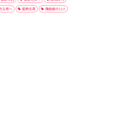
光る君へ
葛飾北斎
鎌倉殿の13人