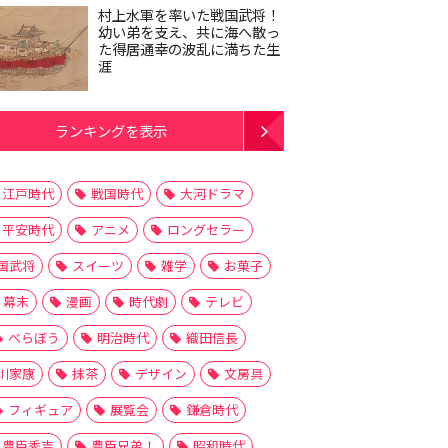
村上水軍を率いた戦国武将！
幼い弟を支え、共に海へ散っ
た得居通幸の波乱に満ちた生
涯
ランキングを表示
江戸時代
戦国時代
大河ドラマ
平安時代
アニメ
ロングセラー
国武将
スイーツ
雑学
お菓子
幕末
漫画
時代劇
テレビ
べらぼう
明治時代
織田信長
川家康
抹茶
デザイン
文房具
フィギュア
展覧会
鎌倉時代
豊臣秀吉
豊臣兄弟！
昭和時代