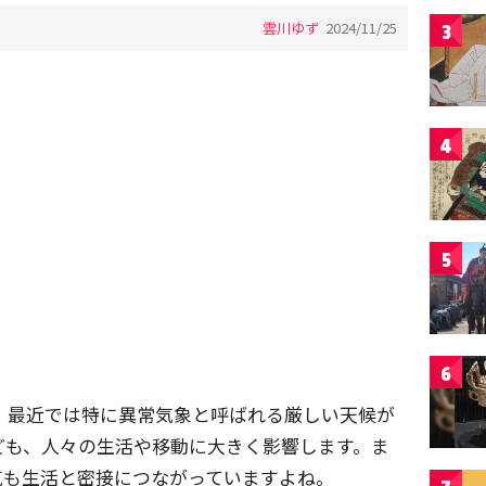
雲川ゆず
2024/11/25
3
4
5
6
。最近では特に異常気象と呼ばれる厳しい天候が
ども、人々の生活や移動に大きく影響します。ま
気も生活と密接につながっていますよね。