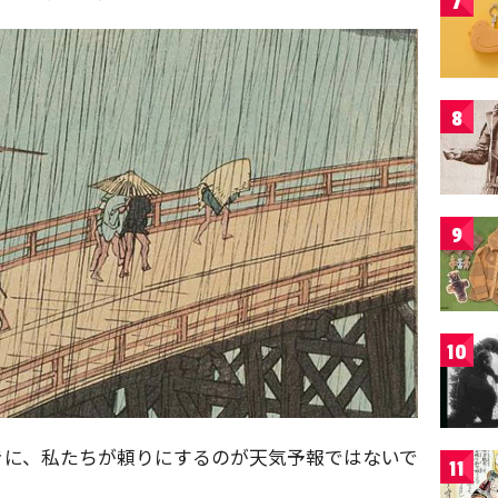
7
8
9
10
きに、私たちが頼りにするのが天気予報ではないで
11