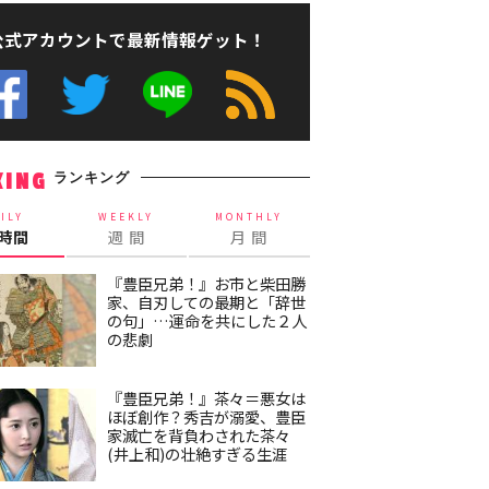
公式アカウントで最新情報ゲット！
ランキング
KING
ILY
WEEKLY
MONTHLY
4時間
週 間
月 間
『豊臣兄弟！』お市と柴田勝
家、自刃しての最期と「辞世
の句」…運命を共にした２人
の悲劇
『豊臣兄弟！』茶々＝悪女は
ほぼ創作？秀吉が溺愛、豊臣
家滅亡を背負わされた茶々
(井上和)の壮絶すぎる生涯