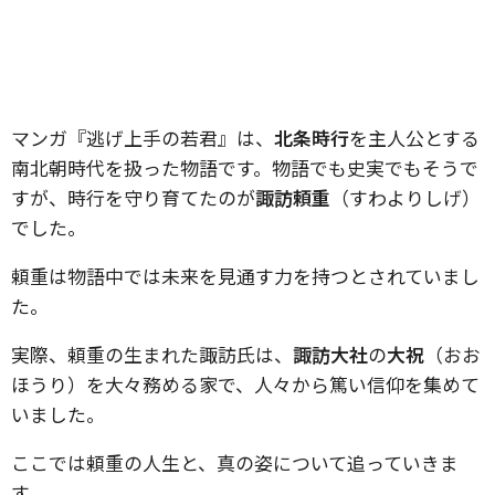
マンガ『逃げ上手の若君』は、
北条時行
を主人公とする
南北朝時代を扱った物語です。物語でも史実でもそうで
すが、時行を守り育てたのが
諏訪頼重
（すわよりしげ）
でした。
頼重は物語中では未来を見通す力を持つとされていまし
た。
実際、頼重の生まれた諏訪氏は、
諏訪大社
の
大祝
（おお
ほうり）を大々務める家で、人々から篤い信仰を集めて
いました。
ここでは頼重の人生と、真の姿について追っていきま
す。