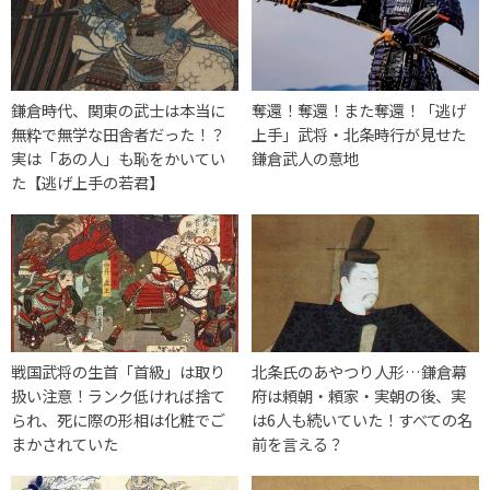
鎌倉時代、関東の武士は本当に
奪還！奪還！また奪還！「逃げ
無粋で無学な田舎者だった！？
上手」武将・北条時行が見せた
実は「あの人」も恥をかいてい
鎌倉武人の意地
た【逃げ上手の若君】
戦国武将の生首「首級」は取り
北条氏のあやつり人形…鎌倉幕
扱い注意！ランク低ければ捨て
府は頼朝・頼家・実朝の後、実
られ、死に際の形相は化粧でご
は6人も続いていた！すべての名
まかされていた
前を言える？