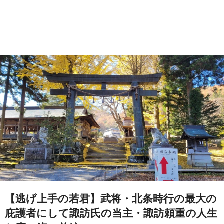
【逃げ上手の若君】武将・北条時行の最大の
庇護者にして諏訪氏の当主・諏訪頼重の人生