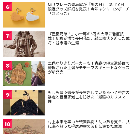
鳩サブレーの豊島屋が『鳩の日』（8月10日）
6
限定グッズ詳細を発表！今年はシリコンポーチ
「はとっこ」
『豊臣兄弟！』小一郎の5万の大軍に徹底抗
7
戦！切腹覚悟で長宗我部元親に降伏を迫った武
将・谷忠澄の生涯
土偶なりきりパーカーも！青森の縄文遺跡群で
8
発掘された土偶がモチーフのキュートなグッズ
が新発売
もしも豊臣秀長が長生きしていたら…？秀吉の
9
暴走と豊臣家滅亡を防げた「最強のカリスマ
性」
村上水軍を率いた戦国武将！幼い弟を支え、共
10
に海へ散った得居通幸の波乱に満ちた生涯