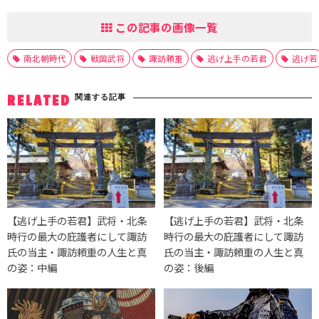
この記事の画像一覧
南北朝時代
戦国武将
諏訪頼重
逃げ上手の若君
逃げ若
関連する記事
RELATED
【逃げ上手の若君】武将・北条
【逃げ上手の若君】武将・北条
時行の最大の庇護者にして諏訪
時行の最大の庇護者にして諏訪
氏の当主・諏訪頼重の人生と真
氏の当主・諏訪頼重の人生と真
の姿：中編
の姿：後編