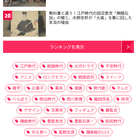
教科書と違う！江戸時代の田沼意次「賄賂伝
20
説」の嘘と、水野忠邦が「大奥」を敵に回した
本当の理由
ランキングを表示
江戸時代
戦国時代
大河ドラマ
平安時代
アニメ
ロングセラー
戦国武将
スイーツ
雑学
お菓子
幕末
漫画
時代劇
テレビ
べらぼう
明治時代
徳川家康
織田信長
抹茶
デザイン
文房具
フィギュア
展覧会
鎌倉時代
豊臣秀吉
豊臣兄弟！
昭和時代
光る君へ
葛飾北斎
鎌倉殿の13人