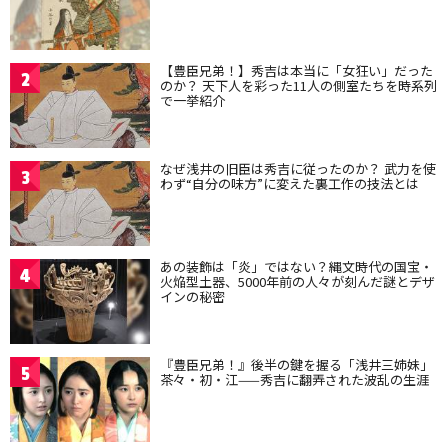
【豊臣兄弟！】秀吉は本当に「女狂い」だった
2
のか？ 天下人を彩った11人の側室たちを時系列
で一挙紹介
なぜ浅井の旧臣は秀吉に従ったのか？ 武力を使
3
わず“自分の味方”に変えた裏工作の技法とは
あの装飾は「炎」ではない？縄文時代の国宝・
4
火焔型土器、5000年前の人々が刻んだ謎とデザ
インの秘密
『豊臣兄弟！』後半の鍵を握る「浅井三姉妹」
5
茶々・初・江——秀吉に翻弄された波乱の生涯