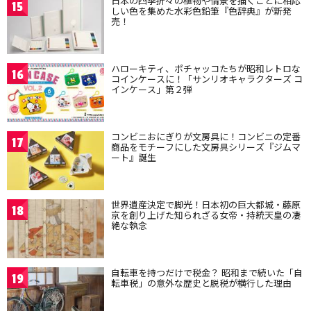
日本の四季折々の植物や情景を描くことに相応
15
しい色を集めた水彩色鉛筆『色辞典』が新発
売！
ハローキティ、ポチャッコたちが昭和レトロな
16
コインケースに！「サンリオキャラクターズ コ
インケース」第２弾
コンビニおにぎりが文房具に！コンビニの定番
17
商品をモチーフにした文房具シリーズ『ジムマ
ート』誕生
世界遺産決定で脚光！日本初の巨大都城・藤原
18
京を創り上げた知られざる女帝・持統天皇の凄
絶な執念
自転車を持つだけで税金？ 昭和まで続いた「自
19
転車税」の意外な歴史と脱税が横行した理由