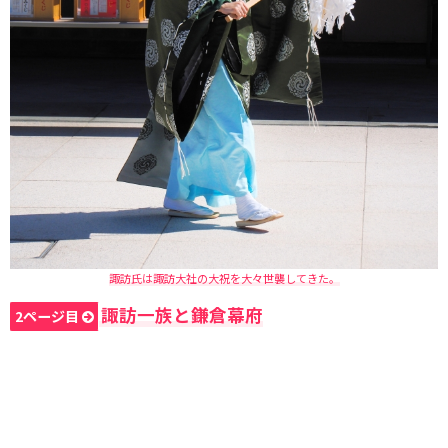
諏訪氏は諏訪大社の大祝を大々世襲してきた。
諏訪一族と鎌倉幕府
2ページ目