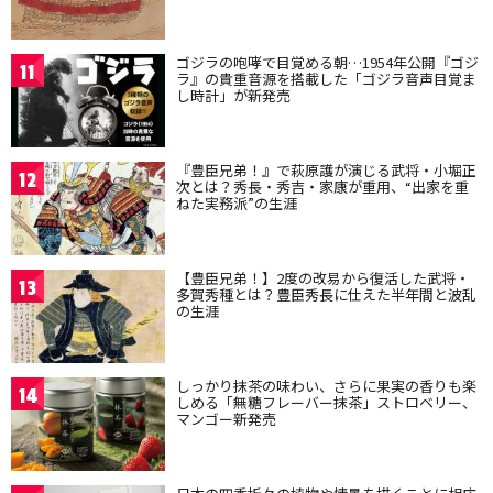
ゴジラの咆哮で目覚める朝…1954年公開『ゴジ
11
ラ』の貴重音源を搭載した「ゴジラ音声目覚ま
し時計」が新発売
『豊臣兄弟！』で萩原護が演じる武将・小堀正
12
次とは？秀長・秀吉・家康が重用、“出家を重
ねた実務派”の生涯
【豊臣兄弟！】2度の改易から復活した武将・
13
多賀秀種とは？豊臣秀長に仕えた半年間と波乱
の生涯
しっかり抹茶の味わい、さらに果実の香りも楽
14
しめる「無糖フレーバー抹茶」ストロベリー、
マンゴー新発売