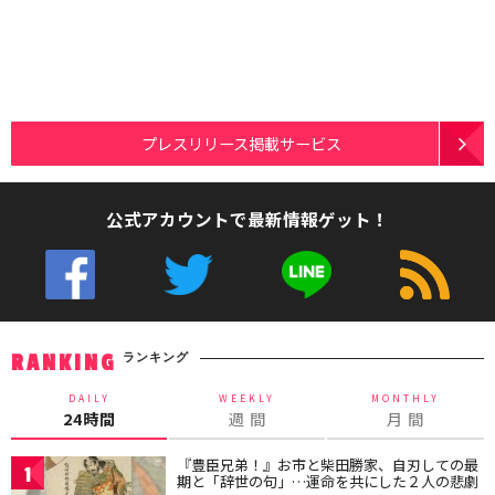
プレスリリース掲載サービス
公式アカウントで最新情報ゲット！
ランキング
RANKING
DAILY
WEEKLY
MONTHLY
24時間
週 間
月 間
『豊臣兄弟！』お市と柴田勝家、自刃しての最
1
期と「辞世の句」…運命を共にした２人の悲劇