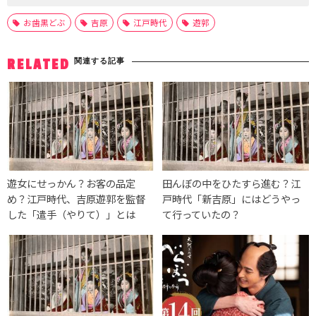
お歯黒どぶ
吉原
江戸時代
遊郭
関連する記事
RELATED
遊女にせっかん？お客の品定
田んぼの中をひたすら進む？江
め？江戸時代、吉原遊郭を監督
戸時代「新吉原」にはどうやっ
した「遣手（やりて）」とは
て行っていたの？