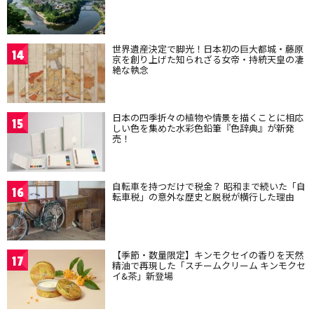
世界遺産決定で脚光！日本初の巨大都城・藤原
14
京を創り上げた知られざる女帝・持統天皇の凄
絶な執念
日本の四季折々の植物や情景を描くことに相応
15
しい色を集めた水彩色鉛筆『色辞典』が新発
売！
自転車を持つだけで税金？ 昭和まで続いた「自
16
転車税」の意外な歴史と脱税が横行した理由
【季節・数量限定】キンモクセイの香りを天然
17
精油で再現した「スチームクリーム キンモクセ
イ&茶」新登場