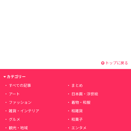
トップに戻る
カテゴリー
すべての記事
まとめ
アート
日本画・浮世絵
ファッション
着物・和服
雑貨・インテリア
和雑貨
グルメ
和菓子
観光・地域
エンタメ