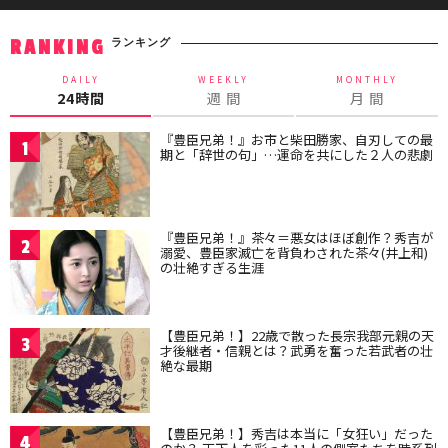
ランキング
RANKING
DAILY
WEEKLY
MONTHLY
24時間
週 間
月 間
『豊臣兄弟！』お市と柴田勝家、自刃しての最
1
期と「辞世の句」…運命を共にした２人の悲劇
『豊臣兄弟！』茶々＝悪女はほぼ創作？秀吉が
2
溺愛、豊臣家滅亡を背負わされた茶々(井上和)
の壮絶すぎる生涯
【豊臣兄弟！】22歳で散った長宗我部元親の天
3
才後継者・信親とは？武勇を奮った若武者の壮
絶な最期
【豊臣兄弟！】秀吉は本当に「女狂い」だった
4