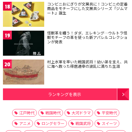
コンビニおにぎりが文房具に！コンビニの定番
18
商品をモチーフにした文房具シリーズ『ジムマ
ート』誕生
怪獣革を纏う！ダダ、エレキング…ウルトラ怪
19
獣モチーフの革を使った新アパレルコレクショ
ンが発表
村上水軍を率いた戦国武将！幼い弟を支え、共
20
に海へ散った得居通幸の波乱に満ちた生涯
ランキングを表示
江戸時代
戦国時代
大河ドラマ
平安時代
アニメ
ロングセラー
戦国武将
スイーツ