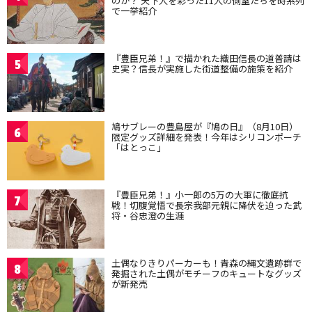
のか？ 天下人を彩った11人の側室たちを時系列
で一挙紹介
『豊臣兄弟！』で描かれた織田信長の道普請は
5
史実？信長が実施した街道整備の施策を紹介
鳩サブレーの豊島屋が『鳩の日』（8月10日）
6
限定グッズ詳細を発表！今年はシリコンポーチ
「はとっこ」
『豊臣兄弟！』小一郎の5万の大軍に徹底抗
7
戦！切腹覚悟で長宗我部元親に降伏を迫った武
将・谷忠澄の生涯
土偶なりきりパーカーも！青森の縄文遺跡群で
8
発掘された土偶がモチーフのキュートなグッズ
が新発売