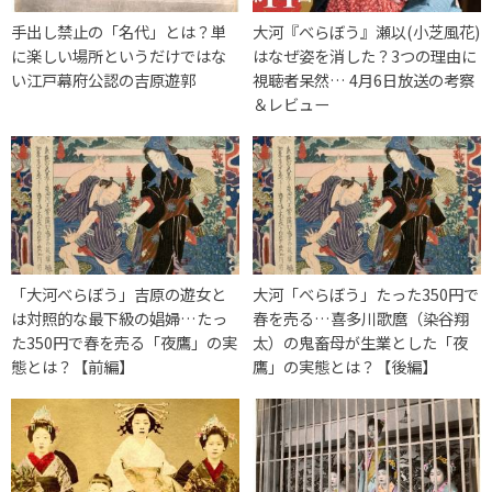
手出し禁止の「名代」とは？単
大河『べらぼう』瀬以(小芝風花)
に楽しい場所というだけではな
はなぜ姿を消した？3つの理由に
い江戸幕府公認の吉原遊郭
視聴者呆然… 4月6日放送の考察
＆レビュー
「大河べらぼう」吉原の遊女と
大河「べらぼう」たった350円で
は対照的な最下級の娼婦…たっ
春を売る…喜多川歌麿（染谷翔
た350円で春を売る「夜鷹」の実
太）の鬼畜母が生業とした「夜
態とは？【前編】
鷹」の実態とは？【後編】