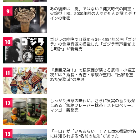
あの装飾は「炎」ではない？縄文時代の国宝・
9
火焔型土器、5000年前の人々が刻んだ謎とデザ
インの秘密
ゴジラの咆哮で目覚める朝…1954年公開『ゴジ
10
ラ』の貴重音源を搭載した「ゴジラ音声目覚ま
し時計」が新発売
『豊臣兄弟！』で萩原護が演じる武将・小堀正
11
次とは？秀長・秀吉・家康が重用、“出家を重
ねた実務派”の生涯
しっかり抹茶の味わい、さらに果実の香りも楽
12
しめる「無糖フレーバー抹茶」ストロベリー、
マンゴー新発売
「一口」が「いもあらい」！？ 日本の難読地名
13
には知られざる“名前の法則”があった