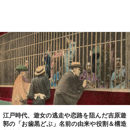
江戸時代、遊女の逃走や恋路を阻んだ吉原遊
郭の「お歯黒どぶ」名前の由来や役割＆構造