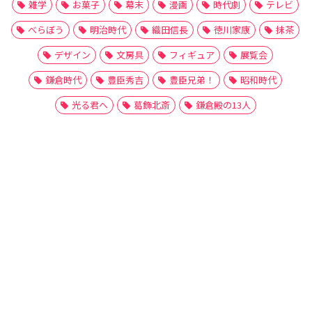
雑学
お菓子
幕末
漫画
時代劇
テレビ
べらぼう
明治時代
織田信長
徳川家康
抹茶
デザイン
文房具
フィギュア
展覧会
鎌倉時代
豊臣秀吉
豊臣兄弟！
昭和時代
光る君へ
葛飾北斎
鎌倉殿の13人