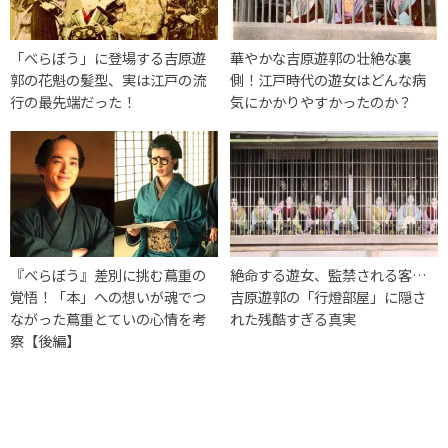
「べらぼう」に登場する吉原遊
華やかな吉原遊郭の壮絶な裏
郭の花魁の髪型、実は江戸の流
側！江戸時代の遊女はどんな病
行の最先端だった！
気にかかりやすかったのか？
『べらぼう』差別に挑む蔦重の
絶命する遊女、監禁される客…
覚悟！「本」への想いが魂でつ
吉原遊郭の「行燈部屋」に隠さ
ながった蔦重とていの心情を考
れた残酷すぎる真実
察【後編】