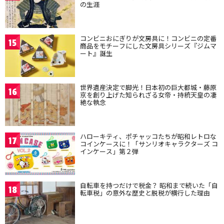
の生涯
コンビニおにぎりが文房具に！コンビニの定番
15
商品をモチーフにした文房具シリーズ『ジムマ
ート』誕生
世界遺産決定で脚光！日本初の巨大都城・藤原
16
京を創り上げた知られざる女帝・持統天皇の凄
絶な執念
ハローキティ、ポチャッコたちが昭和レトロな
17
コインケースに！「サンリオキャラクターズ コ
インケース」第２弾
自転車を持つだけで税金？ 昭和まで続いた「自
18
転車税」の意外な歴史と脱税が横行した理由