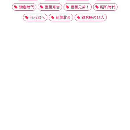
鎌倉時代
豊臣秀吉
豊臣兄弟！
昭和時代
光る君へ
葛飾北斎
鎌倉殿の13人