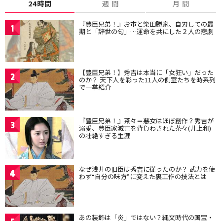
24時間
週 間
月 間
『豊臣兄弟！』お市と柴田勝家、自刃しての最
1
期と「辞世の句」…運命を共にした２人の悲劇
【豊臣兄弟！】秀吉は本当に「女狂い」だった
2
のか？ 天下人を彩った11人の側室たちを時系列
で一挙紹介
『豊臣兄弟！』茶々＝悪女はほぼ創作？秀吉が
3
溺愛、豊臣家滅亡を背負わされた茶々(井上和)
の壮絶すぎる生涯
なぜ浅井の旧臣は秀吉に従ったのか？ 武力を使
4
わず“自分の味方”に変えた裏工作の技法とは
あの装飾は「炎」ではない？縄文時代の国宝・