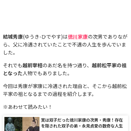
結城秀康
(ゆうき-ひでやす)は
徳川家康
の次男でありなが
ら、父に冷遇されていたことで不遇の人生を歩んでいま
した。
それでも
越前宰相
のあだ名を持つ通り、
越前松平家の祖
となった
人物でもありました。
今回は秀康が家康に冷遇された理由と、そこから越前松
平家の祖となるまでの過程を紹介します。
※あわせて読みたい！
実は双子だった徳川家康の次男・秀康！存在
を隠された双子の弟・永見貞愛の数奇な人生