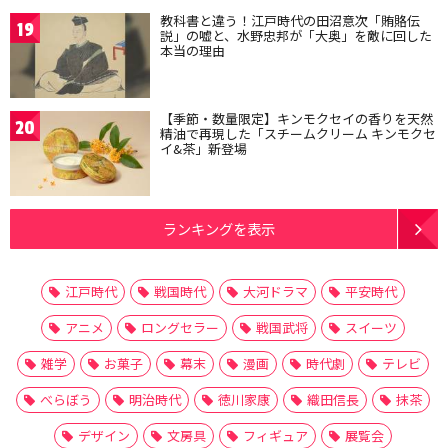
教科書と違う！江戸時代の田沼意次「賄賂伝
19
説」の嘘と、水野忠邦が「大奥」を敵に回した
本当の理由
【季節・数量限定】キンモクセイの香りを天然
20
精油で再現した「スチームクリーム キンモクセ
イ&茶」新登場
ランキングを表示
江戸時代
戦国時代
大河ドラマ
平安時代
アニメ
ロングセラー
戦国武将
スイーツ
雑学
お菓子
幕末
漫画
時代劇
テレビ
べらぼう
明治時代
徳川家康
織田信長
抹茶
デザイン
文房具
フィギュア
展覧会