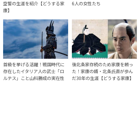
空誓の生涯を紹介【どうする家
6人の女性たち
康】
首級を挙げる活躍！戦国時代に
後北条家存続のため家康を頼っ
存在したイタリア人の武士「ロ
た！家康の婿・北条氏直が歩ん
ルテス」こと山科勝成の実在性
だ30年の生涯【どうする家康】