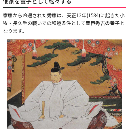
他家を養子として転々する
家康から冷遇された秀康は、天正12年(1584)に起きた小
牧・長久手の戦いでの和睦条件として
豊臣秀吉の養子
と
なります。