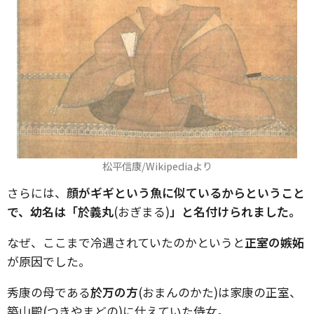
松平信康/Wikipediaより
さらには、
顔がギギという魚に似ているからということ
で、幼名は「於義丸
(おぎまる)
」と名付けられました。
なぜ、ここまで冷遇されていたのかというと
正室の嫉妬
が原因でした。
秀康の母である
於万の方
(おまんのかた)は家康の正室、
築山殿(つきやまどの)に仕えていた侍女。