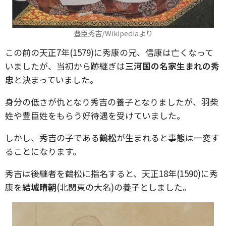
豊臣秀吉/Wikipediaより
この前の天正7年(1579)に秀康の兄、信康は亡くなって
いましたが、当初から跡継ぎは
三河国の名家生まれの秀
忠
と決まっていました。
身分の低さが仇となり秀吉の養子となりましたが、羽柴
姓や豊臣姓をもらう好待遇を受けていました。
しかし、秀吉の子である
鶴松
が生まれると事態は一変す
ることになります。
秀吉は後継者を鶴松に指名すると、天正18年(1590)に秀
康を
結城晴朝
(北関東の大名)の養子としました。