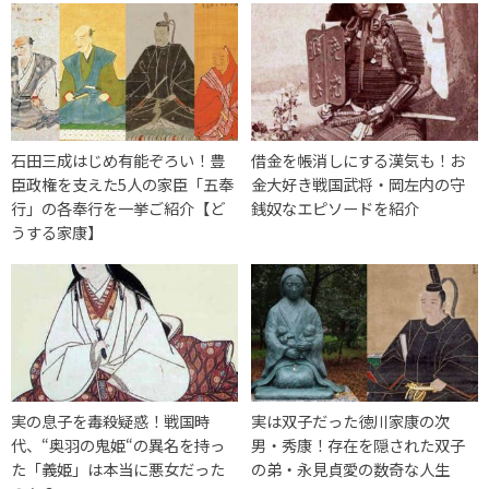
石田三成はじめ有能ぞろい！豊
借金を帳消しにする漢気も！お
臣政権を支えた5人の家臣「五奉
金大好き戦国武将・岡左内の守
行」の各奉行を一挙ご紹介【ど
銭奴なエピソードを紹介
うする家康】
実の息子を毒殺疑惑！戦国時
実は双子だった徳川家康の次
代、“奥羽の鬼姫“の異名を持っ
男・秀康！存在を隠された双子
た「義姫」は本当に悪女だった
の弟・永見貞愛の数奇な人生