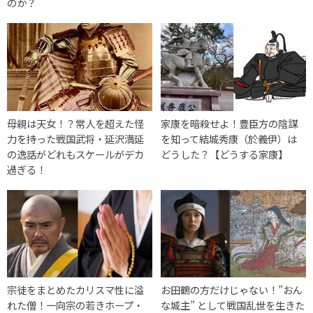
のか？
母親は天女！？常人を超えた怪
家康を暗殺せよ！豊臣方の陰謀
力を持った戦国武将・延沢満延
を知って結城秀康（於義伊）は
の逸話がどれもスケールがデカ
どうした？【どうする家康】
過ぎる！
宗徒をまとめたカリスマ性に溢
お田鶴の方だけじゃない！”おん
れた僧！一向宗の若きホープ・
な城主” として戦国乱世を生きた