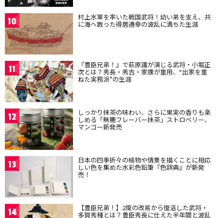
村上水軍を率いた戦国武将！幼い弟を支え、共
10
に海へ散った得居通幸の波乱に満ちた生涯
『豊臣兄弟！』で萩原護が演じる武将・小堀正
11
次とは？秀長・秀吉・家康が重用、“出家を重
ねた実務派”の生涯
しっかり抹茶の味わい、さらに果実の香りも楽
12
しめる「無糖フレーバー抹茶」ストロベリー、
マンゴー新発売
日本の四季折々の植物や情景を描くことに相応
13
しい色を集めた水彩色鉛筆『色辞典』が新発
売！
【豊臣兄弟！】2度の改易から復活した武将・
14
多賀秀種とは？豊臣秀長に仕えた半年間と波乱