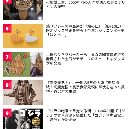
5
火焔型土器、5000年前の人々が刻んだ謎とデザ
インの秘密
鳩サブレーの豊島屋が『鳩の日』（8月10日）
6
限定グッズ詳細を発表！今年はシリコンポーチ
「はとっこ」
土偶なりきりパーカーも！青森の縄文遺跡群で
7
発掘された土偶がモチーフのキュートなグッズ
が新発売
『豊臣兄弟！』小一郎の5万の大軍に徹底抗
8
戦！切腹覚悟で長宗我部元親に降伏を迫った武
将・谷忠澄の生涯
ゴジラの咆哮で目覚める朝…1954年公開『ゴジ
9
ラ』の貴重音源を搭載した「ゴジラ音声目覚ま
し時計」が新発売