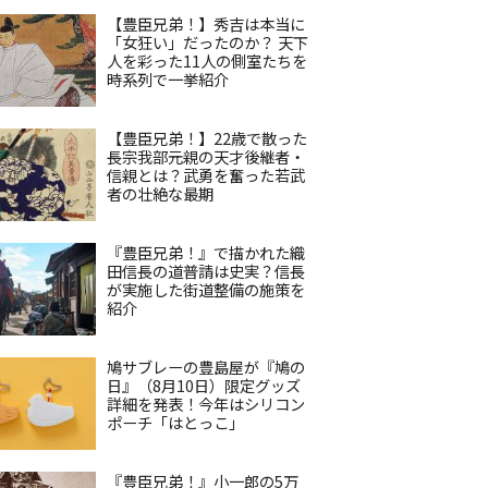
【豊臣兄弟！】秀吉は本当に
「女狂い」だったのか？ 天下
人を彩った11人の側室たちを
時系列で一挙紹介
【豊臣兄弟！】22歳で散った
長宗我部元親の天才後継者・
信親とは？武勇を奮った若武
者の壮絶な最期
『豊臣兄弟！』で描かれた織
田信長の道普請は史実？信長
が実施した街道整備の施策を
紹介
鳩サブレーの豊島屋が『鳩の
日』（8月10日）限定グッズ
詳細を発表！今年はシリコン
ポーチ「はとっこ」
『豊臣兄弟！』小一郎の5万