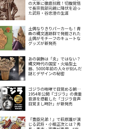
の大軍に徹底抗戦！切腹覚悟
で長宗我部元親に降伏を迫っ
た武将・谷忠澄の生涯
土偶なりきりパーカーも！青
森の縄文遺跡群で発掘された
土偶がモチーフのキュートな
グッズが新発売
あの装飾は「炎」ではない？
縄文時代の国宝・火焔型土
器、5000年前の人々が刻んだ
謎とデザインの秘密
ゴジラの咆哮で目覚める朝…
1954年公開『ゴジラ』の貴重
音源を搭載した「ゴジラ音声
目覚まし時計」が新発売
『豊臣兄弟！』で萩原護が演
じる武将・小堀正次とは？秀
長・秀吉・家康が重用、“出