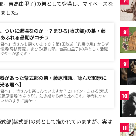
7
部。吉高由里子)の弟として登場し、マイペースな
きました。
、ついに退場なのか…？まひろ(藤式部)の弟・藤
8
”あふれる最期がコチラ
る君へ」皆さんも観ていますか？第1回放送「約束の月」からず
惟規(高杉真宙)。まひろ(藤式部。吉高由里子)の弟として活躍
ラクターが多くの…
9
養があった紫式部の弟・藤原惟規。詠んだ和歌に
光る君へ】
る君へ」、皆さんも楽しんでいますか？ヒロイン・まひろ(紫式
10
る藤原惟規(のぶのり)。幼少期から姉と比べられ、学問につい
ないかのように描か…
式部(紫式部)の弟として描かれていますが、実は
11