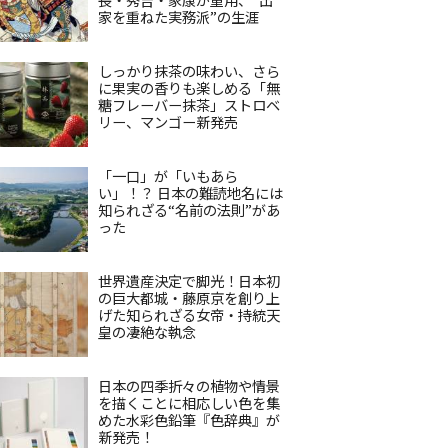
家を重ねた実務派”の生涯
しっかり抹茶の味わい、さら
に果実の香りも楽しめる「無
糖フレーバー抹茶」ストロベ
リー、マンゴー新発売
「一口」が「いもあら
い」！？ 日本の難読地名には
知られざる“名前の法則”があ
った
世界遺産決定で脚光！日本初
の巨大都城・藤原京を創り上
げた知られざる女帝・持統天
皇の凄絶な執念
日本の四季折々の植物や情景
を描くことに相応しい色を集
めた水彩色鉛筆『色辞典』が
新発売！