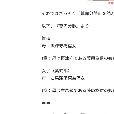
紫式
それではさっそく『尊卑分脈』を読
以下、『尊卑分脈』より
惟規
母 摂津守為信女
(意：母は摂津守である藤原為信の娘)
女子（紫式部）
母 右馬頭藤原為信女
(意：母は右馬頭である藤原為信の娘)
＝＝