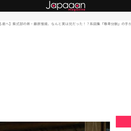
る君へ】紫式部の弟・藤原惟規、なんと実は兄だった！？系図集『尊卑分脈』の手