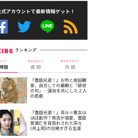
公式アカウントで最新情報ゲット！
ランキング
KING
ILY
WEEKLY
MONTHLY
4時間
週 間
月 間
『豊臣兄弟！』お市と柴田勝
家、自刃しての最期と「辞世
の句」…運命を共にした２人
の悲劇
『豊臣兄弟！』茶々＝悪女は
ほぼ創作？秀吉が溺愛、豊臣
家滅亡を背負わされた茶々
(井上和)の壮絶すぎる生涯