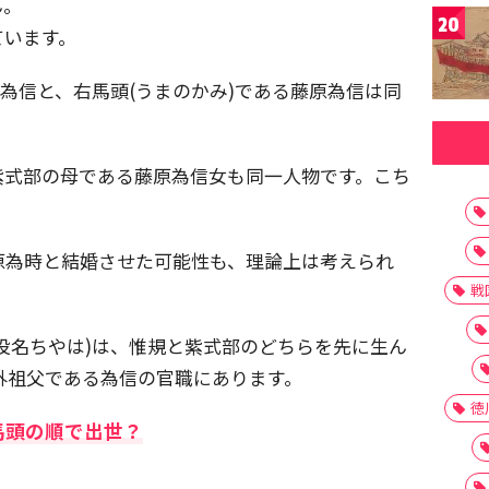
ん。
20
ています。
原為信と、右馬頭(うまのかみ)である藤原為信は同
紫式部の母である藤原為信女も同一人物です。こち
原為時と結婚させた可能性も、理論上は考えられ
戦
役名ちやは)は、惟規と紫式部のどちらを先に生ん
外祖父である為信の官職にあります。
徳
馬頭の順で出世？