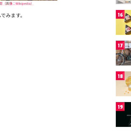
部（画像：Wikipedia）
んでみます。
16
17
18
19