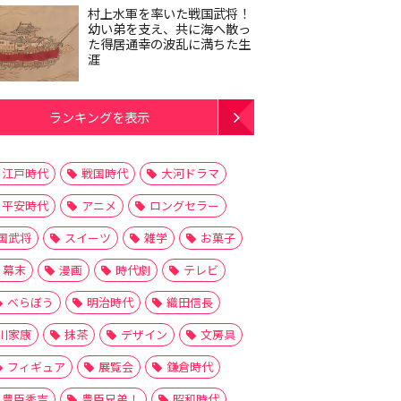
村上水軍を率いた戦国武将！
幼い弟を支え、共に海へ散っ
た得居通幸の波乱に満ちた生
涯
ランキングを表示
江戸時代
戦国時代
大河ドラマ
平安時代
アニメ
ロングセラー
国武将
スイーツ
雑学
お菓子
幕末
漫画
時代劇
テレビ
べらぼう
明治時代
織田信長
川家康
抹茶
デザイン
文房具
フィギュア
展覧会
鎌倉時代
豊臣秀吉
豊臣兄弟！
昭和時代