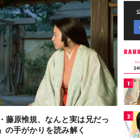
RAN
DA
2
1
2
・藤原惟規、なんと実は兄だっ
』の手がかりを読み解く