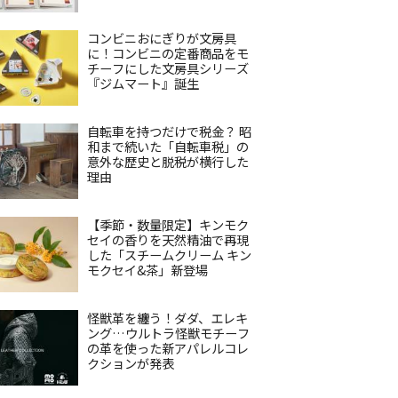
コンビニおにぎりが文房具
に！コンビニの定番商品をモ
チーフにした文房具シリーズ
『ジムマート』誕生
自転車を持つだけで税金？ 昭
和まで続いた「自転車税」の
意外な歴史と脱税が横行した
理由
【季節・数量限定】キンモク
セイの香りを天然精油で再現
した「スチームクリーム キン
モクセイ&茶」新登場
怪獣革を纏う！ダダ、エレキ
ング…ウルトラ怪獣モチーフ
の革を使った新アパレルコレ
クションが発表