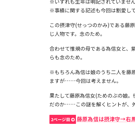
※いずれも生年は明記されていませ
※事績に関する記述も今回は割愛し
この摂津守(せっつのかみ)である藤
じ人物です。念のため。
合わせて惟規の母である為信女と、
らも念のため。
※もちろん為信は娘のうち二人を藤
ますが……今回は考えません。
果たして藤原為信女(ためのぶの娘。
だのか……この謎を解くヒントが、
藤原為信は摂津守→右
2ページ目