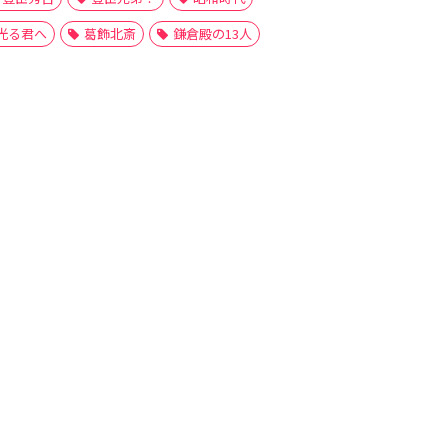
光る君へ
葛飾北斎
鎌倉殿の13人