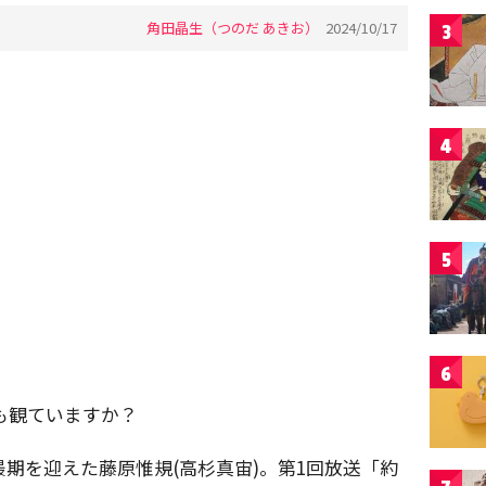
角田晶生（つのだ あきお）
2024/10/17
3
4
5
6
も観ていますか？
最期を迎えた藤原惟規(高杉真宙)。第1回放送「約