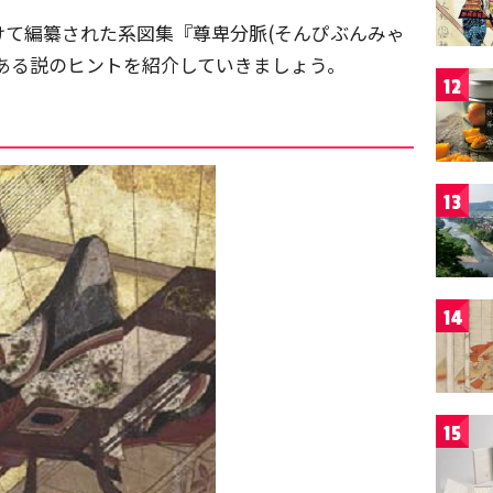
けて編纂された系図集『尊卑分脈(そんぴぶんみゃ
ある説のヒントを紹介していきましょう。
12
13
14
15