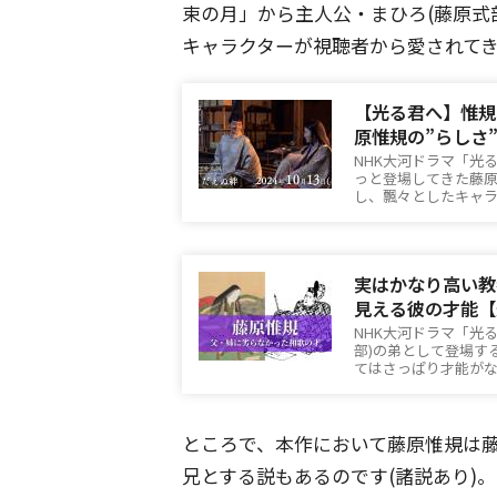
束の月」から主人公・まひろ(藤原式
キャラクターが視聴者から愛されて
【光る君へ】惟規
原惟規の”らしさ
NHK大河ドラマ「光
っと登場してきた藤原
し、飄々としたキャ
実はかなり高い教
見える彼の才能【
NHK大河ドラマ「光
部)の弟として登場す
てはさっぱり才能が
ところで、本作において藤原惟規は藤
兄とする説もあるのです(諸説あり)。