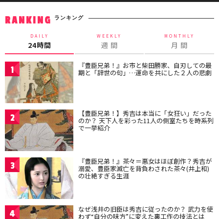
ランキング
RANKING
DAILY
WEEKLY
MONTHLY
24時間
週 間
月 間
『豊臣兄弟！』お市と柴田勝家、自刃しての最
1
期と「辞世の句」…運命を共にした２人の悲劇
【豊臣兄弟！】秀吉は本当に「女狂い」だった
2
のか？ 天下人を彩った11人の側室たちを時系列
で一挙紹介
『豊臣兄弟！』茶々＝悪女はほぼ創作？秀吉が
3
溺愛、豊臣家滅亡を背負わされた茶々(井上和)
の壮絶すぎる生涯
なぜ浅井の旧臣は秀吉に従ったのか？ 武力を使
4
わず“自分の味方”に変えた裏工作の技法とは