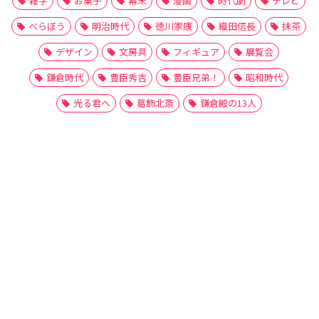
雑学
お菓子
幕末
漫画
時代劇
テレビ
べらぼう
明治時代
徳川家康
織田信長
抹茶
デザイン
文房具
フィギュア
展覧会
鎌倉時代
豊臣秀吉
豊臣兄弟！
昭和時代
光る君へ
葛飾北斎
鎌倉殿の13人