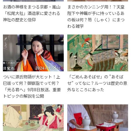
お酒の神様をまつる京都・嵐山
まさかのカンニング用！？天皇
「松尾大社」酒造家に愛される
陛下や神職が手に持っているあ
神社の歴史と信仰
の板は何？笏（しゃく）にまつ
わる雑学
ついに源氏物語が大ヒット！上
「ごめんあそばせ」の ”あそば
巳祓って何？御嶽詣でって何？
せ” ってなに？ルーツは歴史の意
「光る君へ」9月8日放送、重要
外なところにあった
トピックの解説を公開