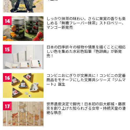
しっかり抹茶の味わい、さらに果実の香りも楽
14
しめる「無糖フレーバー抹茶」ストロベリー、
マンゴー新発売
日本の四季折々の植物や情景を描くことに相応
15
しい色を集めた水彩色鉛筆『色辞典』が新発
売！
コンビニおにぎりが文房具に！コンビニの定番
16
商品をモチーフにした文房具シリーズ『ジムマ
ート』誕生
世界遺産決定で脚光！日本初の巨大都城・藤原
17
京を創り上げた知られざる女帝・持統天皇の凄
絶な執念