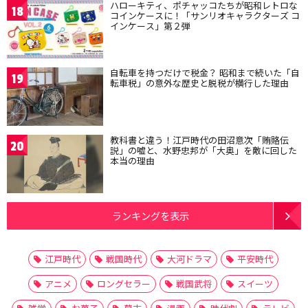
ハローキティ、ポチャッコたちが昭和レトロな
18
コインケースに！「サンリオキャラクターズ コ
インケース」第２弾
自転車を持つだけで税金？ 昭和まで続いた「自
19
転車税」の意外な歴史と脱税が横行した理由
教科書と違う！江戸時代の田沼意次「賄賂伝
20
説」の嘘と、水野忠邦が「大奥」を敵に回した
本当の理由
ランキングを表示
江戸時代
戦国時代
大河ドラマ
平安時代
アニメ
ロングセラー
戦国武将
スイーツ