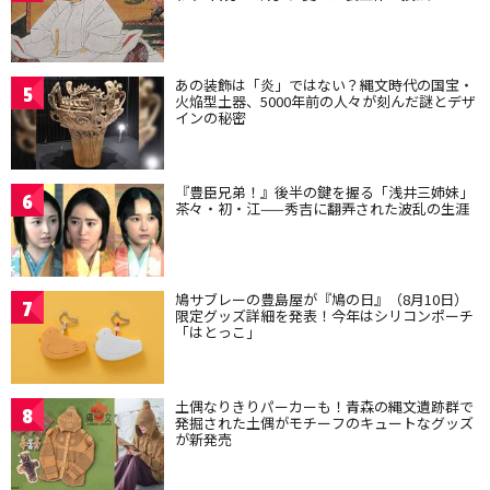
あの装飾は「炎」ではない？縄文時代の国宝・
5
火焔型土器、5000年前の人々が刻んだ謎とデザ
インの秘密
『豊臣兄弟！』後半の鍵を握る「浅井三姉妹」
6
茶々・初・江——秀吉に翻弄された波乱の生涯
鳩サブレーの豊島屋が『鳩の日』（8月10日）
7
限定グッズ詳細を発表！今年はシリコンポーチ
「はとっこ」
土偶なりきりパーカーも！青森の縄文遺跡群で
8
発掘された土偶がモチーフのキュートなグッズ
が新発売