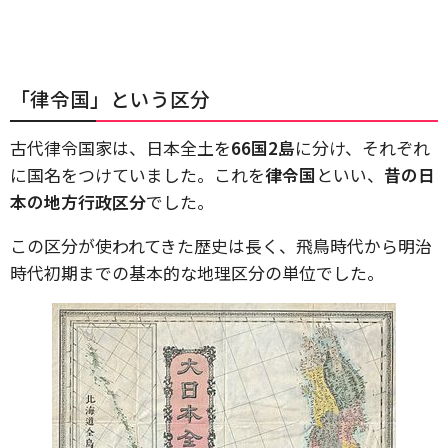
「律令国」という区分
古代律令国家は、日本全土を
66国2島
に分け、それぞれ
に国名をつけていました。これを
律令国
といい、
昔の日
本の地方行政区分
でした。
この区分が使われてきた歴史は長く、飛鳥時代から明治
時代初期までの基本的な地理区分の単位でした。