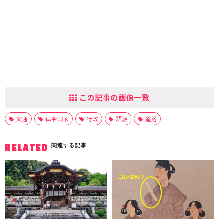
この記事の画像一覧
交通
律令国家
行政
語源
道路
関連する記事
RELATED