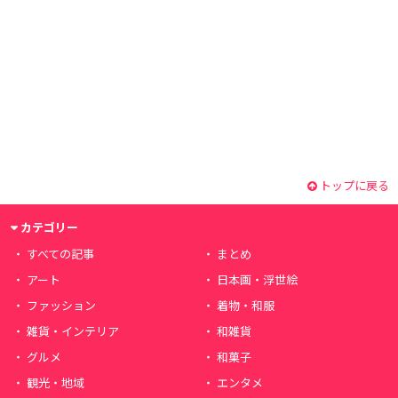
トップに戻る
カテゴリー
すべての記事
まとめ
アート
日本画・浮世絵
ファッション
着物・和服
雑貨・インテリア
和雑貨
グルメ
和菓子
観光・地域
エンタメ