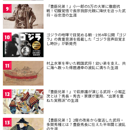
『豊臣兄弟！』小一郎の5万の大軍に徹底抗
9
戦！切腹覚悟で長宗我部元親に降伏を迫った武
将・谷忠澄の生涯
ゴジラの咆哮で目覚める朝…1954年公開『ゴジ
10
ラ』の貴重音源を搭載した「ゴジラ音声目覚ま
し時計」が新発売
村上水軍を率いた戦国武将！幼い弟を支え、共
11
に海へ散った得居通幸の波乱に満ちた生涯
『豊臣兄弟！』で萩原護が演じる武将・小堀正
12
次とは？秀長・秀吉・家康が重用、“出家を重
ねた実務派”の生涯
【豊臣兄弟！】2度の改易から復活した武将・
13
多賀秀種とは？豊臣秀長に仕えた半年間と波乱
の生涯