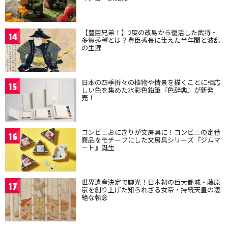
【豊臣兄弟！】2度の改易から復活した武将・
14
多賀秀種とは？豊臣秀長に仕えた半年間と波乱
の生涯
日本の四季折々の植物や情景を描くことに相応
15
しい色を集めた水彩色鉛筆『色辞典』が新発
売！
コンビニおにぎりが文房具に！コンビニの定番
16
商品をモチーフにした文房具シリーズ『ジムマ
ート』誕生
世界遺産決定で脚光！日本初の巨大都城・藤原
17
京を創り上げた知られざる女帝・持統天皇の凄
絶な執念