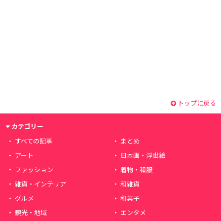
トップに戻る
カテゴリー
すべての記事
まとめ
アート
日本画・浮世絵
ファッション
着物・和服
雑貨・インテリア
和雑貨
グルメ
和菓子
観光・地域
エンタメ