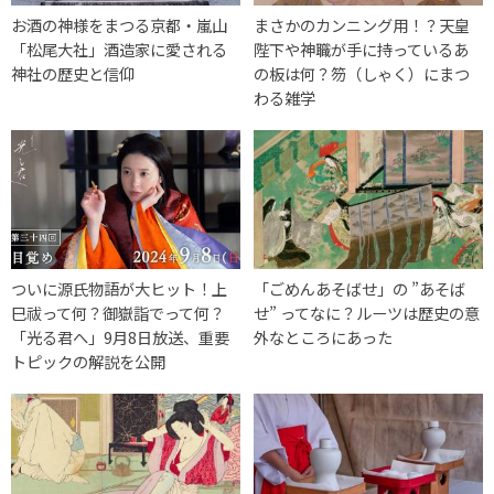
お酒の神様をまつる京都・嵐山
まさかのカンニング用！？天皇
「松尾大社」酒造家に愛される
陛下や神職が手に持っているあ
神社の歴史と信仰
の板は何？笏（しゃく）にまつ
わる雑学
ついに源氏物語が大ヒット！上
「ごめんあそばせ」の ”あそば
巳祓って何？御嶽詣でって何？
せ” ってなに？ルーツは歴史の意
「光る君へ」9月8日放送、重要
外なところにあった
トピックの解説を公開