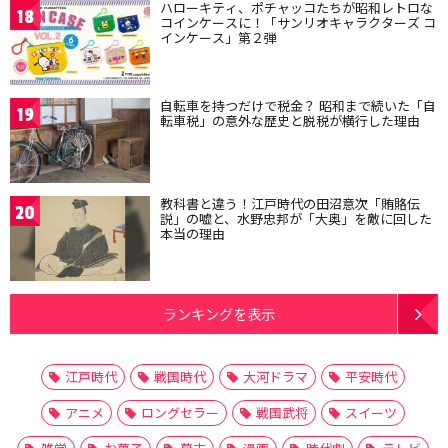
ハローキティ、ポチャッコたちが昭和レトロな
18
コインケースに！「サンリオキャラクターズ コ
インケース」第２弾
自転車を持つだけで税金？ 昭和まで続いた「自
19
転車税」の意外な歴史と脱税が横行した理由
教科書と違う！江戸時代の田沼意次「賄賂伝
20
説」の嘘と、水野忠邦が「大奥」を敵に回した
本当の理由
ランキングを表示
江戸時代
戦国時代
大河ドラマ
平安時代
アニメ
ロングセラー
戦国武将
スイーツ