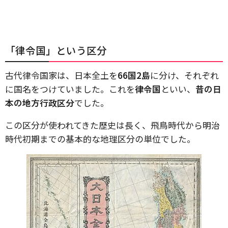
「律令国」という区分
古代律令国家は、日本全土を
66国2島
に分け、それぞれ
に国名をつけていました。これを
律令国
といい、
昔の日
本の地方行政区分
でした。
この区分が使われてきた歴史は長く、飛鳥時代から明治
時代初期までの基本的な地理区分の単位でした。