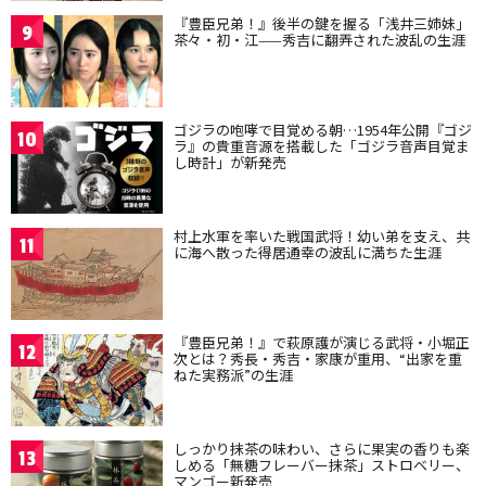
『豊臣兄弟！』後半の鍵を握る「浅井三姉妹」
9
茶々・初・江——秀吉に翻弄された波乱の生涯
ゴジラの咆哮で目覚める朝…1954年公開『ゴジ
10
ラ』の貴重音源を搭載した「ゴジラ音声目覚ま
し時計」が新発売
村上水軍を率いた戦国武将！幼い弟を支え、共
11
に海へ散った得居通幸の波乱に満ちた生涯
『豊臣兄弟！』で萩原護が演じる武将・小堀正
12
次とは？秀長・秀吉・家康が重用、“出家を重
ねた実務派”の生涯
しっかり抹茶の味わい、さらに果実の香りも楽
13
しめる「無糖フレーバー抹茶」ストロベリー、
マンゴー新発売