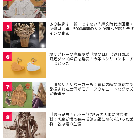
あの装飾は「炎」ではない？縄文時代の国宝・
5
火焔型土器、5000年前の人々が刻んだ謎とデザ
インの秘密
鳩サブレーの豊島屋が『鳩の日』（8月10日）
6
限定グッズ詳細を発表！今年はシリコンポーチ
「はとっこ」
土偶なりきりパーカーも！青森の縄文遺跡群で
7
発掘された土偶がモチーフのキュートなグッズ
が新発売
『豊臣兄弟！』小一郎の5万の大軍に徹底抗
8
戦！切腹覚悟で長宗我部元親に降伏を迫った武
将・谷忠澄の生涯