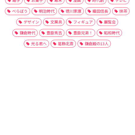
雑学
お菓子
幕末
漫画
時代劇
テレビ
べらぼう
明治時代
徳川家康
織田信長
抹茶
デザイン
文房具
フィギュア
展覧会
鎌倉時代
豊臣秀吉
豊臣兄弟！
昭和時代
光る君へ
葛飾北斎
鎌倉殿の13人