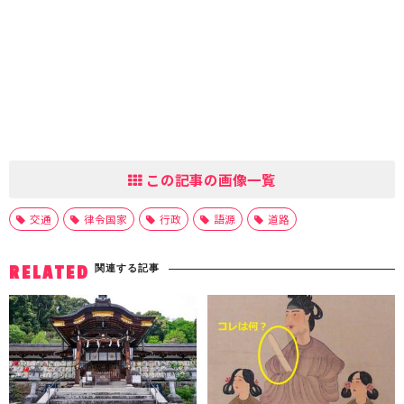
この記事の画像一覧
交通
律令国家
行政
語源
道路
関連する記事
RELATED