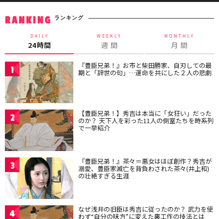
ランキング
RANKING
DAILY
WEEKLY
MONTHLY
24時間
週 間
月 間
『豊臣兄弟！』お市と柴田勝家、自刃しての最
1
期と「辞世の句」…運命を共にした２人の悲劇
【豊臣兄弟！】秀吉は本当に「女狂い」だった
2
のか？ 天下人を彩った11人の側室たちを時系列
で一挙紹介
『豊臣兄弟！』茶々＝悪女はほぼ創作？秀吉が
3
溺愛、豊臣家滅亡を背負わされた茶々(井上和)
の壮絶すぎる生涯
なぜ浅井の旧臣は秀吉に従ったのか？ 武力を使
4
わず“自分の味方”に変えた裏工作の技法とは