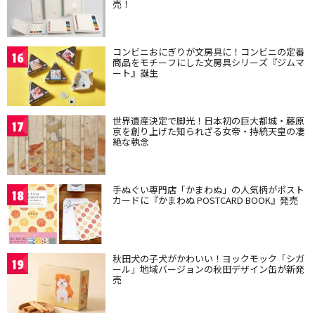
売！
コンビニおにぎりが文房具に！コンビニの定番
16
商品をモチーフにした文房具シリーズ『ジムマ
ート』誕生
世界遺産決定で脚光！日本初の巨大都城・藤原
17
京を創り上げた知られざる女帝・持統天皇の凄
絶な執念
手ぬぐい専門店「かまわぬ」の人気柄がポスト
18
カードに『かまわぬ POSTCARD BOOK』発売
秋田犬の子犬がかわいい！ヨックモック「シガ
19
ール」地域バージョンの秋田デザイン缶が新発
売