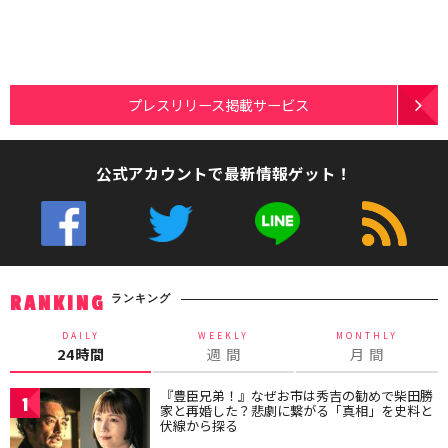
プレスリリース掲載サービス
公式アカウントで最新情報ゲット！
ランキング
RANKING
DAILY
WEEKLY
MONTHLY
24時間
週 間
月 間
『豊臣兄弟！』なぜお市は秀吉の勧めで柴田勝
1
家と再婚した？悲劇に繋がる「真相」を史料と
伏線から探る