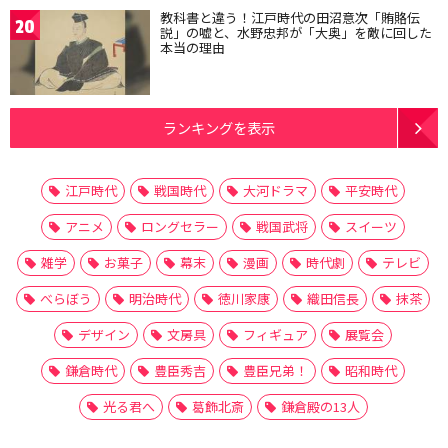
教科書と違う！江戸時代の田沼意次「賄賂伝
20
説」の嘘と、水野忠邦が「大奥」を敵に回した
本当の理由
ランキングを表示
江戸時代
戦国時代
大河ドラマ
平安時代
アニメ
ロングセラー
戦国武将
スイーツ
雑学
お菓子
幕末
漫画
時代劇
テレビ
べらぼう
明治時代
徳川家康
織田信長
抹茶
デザイン
文房具
フィギュア
展覧会
鎌倉時代
豊臣秀吉
豊臣兄弟！
昭和時代
光る君へ
葛飾北斎
鎌倉殿の13人