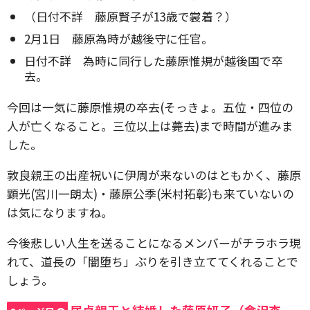
（日付不詳 藤原賢子が13歳で裳着？）
2月1日 藤原為時が越後守に任官。
日付不詳 為時に同行した藤原惟規が越後国で卒
去。
今回は一気に藤原惟規の卒去(そっきょ。五位・四位の
人が亡くなること。三位以上は薨去)まで時間が進みま
した。
敦良親王の出産祝いに伊周が来ないのはともかく、藤原
顕光(宮川一朗太)・藤原公季(米村拓彰)も来ていないの
は気になりますね。
今後悲しい人生を送ることになるメンバーがチラホラ現
れて、道長の「闇堕ち」ぶりを引き立ててくれることで
しょう。