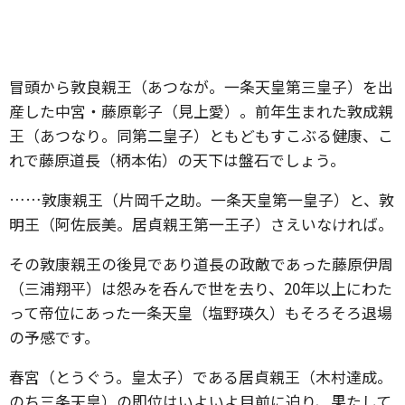
冒頭から敦良親王（あつなが。一条天皇第三皇子）を出
産した中宮・藤原彰子（見上愛）。前年生まれた敦成親
王（あつなり。同第二皇子）ともどもすこぶる健康、こ
れで藤原道長（柄本佑）の天下は盤石でしょう。
……敦康親王（片岡千之助。一条天皇第一皇子）と、敦
明王（阿佐辰美。居貞親王第一王子）さえいなければ。
その敦康親王の後見であり道長の政敵であった藤原伊周
（三浦翔平）は怨みを呑んで世を去り、20年以上にわた
って帝位にあった一条天皇（塩野瑛久）もそろそろ退場
の予感です。
春宮（とうぐう。皇太子）である居貞親王（木村達成。
のち三条天皇）の即位はいよいよ目前に迫り、果たして