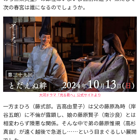
次の春宮は誰になるのでしょうか。
大河ドラマ「光る君へ」公式サイトより
一方まひろ（藤式部。吉高由里子）は父の藤原為時（岸
谷五朗）に不倫が露顕し、娘の藤原賢子（南沙良）とは
相変わらず険悪な関係。そんな中で弟の藤原惟規（高杉
真宙）が遠く越後で急逝し……という目まぐるしい展開
でした。