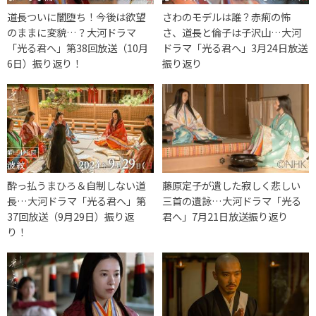
道長ついに闇堕ち！今後は欲望
さわのモデルは誰？赤痢の怖
のままに変貌…？大河ドラマ
さ、道長と倫子は子沢山…大河
「光る君へ」第38回放送（10月
ドラマ「光る君へ」3月24日放送
6日）振り返り！
振り返り
酔っ払うまひろ＆自制しない道
藤原定子が遺した寂しく悲しい
長…大河ドラマ「光る君へ」第
三首の遺詠…大河ドラマ「光る
37回放送（9月29日）振り返
君へ」7月21日放送振り返り
り！