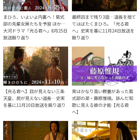
まひろ、いよいよ内裏へ！紫式
最終回まで残り3話…道長を捨て
部の先輩女房たちを予習 ほか…
てはばたくまひろ。「光る君
大河ドラマ「光る君へ」8月25日
へ」史実を基に11月24日放送を
放送振り返り
振り返り
【光る君へ】目が見えない三条
実はかなり高い教養があった紫
天皇、民が見えない道長…史実
式部の弟・藤原惟規。詠んだ和
を基に11月10日放送を振り返り
歌に見える彼の才能【光る君
へ】