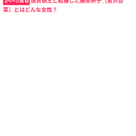
居貞親王と結婚した藤原妍子（倉沢杏
2ページ目
菜）とはどんな女性？