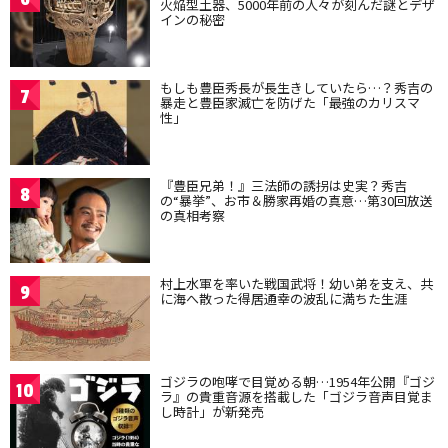
火焔型土器、5000年前の人々が刻んだ謎とデザ
インの秘密
もしも豊臣秀長が長生きしていたら…？秀吉の
7
暴走と豊臣家滅亡を防げた「最強のカリスマ
性」
『豊臣兄弟！』三法師の誘拐は史実？秀吉
8
の“暴挙”、お市＆勝家再婚の真意…第30回放送
の真相考察
村上水軍を率いた戦国武将！幼い弟を支え、共
9
に海へ散った得居通幸の波乱に満ちた生涯
ゴジラの咆哮で目覚める朝…1954年公開『ゴジ
10
ラ』の貴重音源を搭載した「ゴジラ音声目覚ま
し時計」が新発売