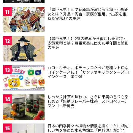
『豊臣兄弟！』で萩原護が演じる武将・小堀正
11
次とは？秀長・秀吉・家康が重用、“出家を重
ねた実務派”の生涯
【豊臣兄弟！】2度の改易から復活した武将・
12
多賀秀種とは？豊臣秀長に仕えた半年間と波乱
の生涯
ハローキティ、ポチャッコたちが昭和レトロな
13
コインケースに！「サンリオキャラクターズ コ
インケース」第２弾
しっかり抹茶の味わい、さらに果実の香りも楽
14
しめる「無糖フレーバー抹茶」ストロベリー、
マンゴー新発売
日本の四季折々の植物や情景を描くことに相応
15
しい色を集めた水彩色鉛筆『色辞典』が新発