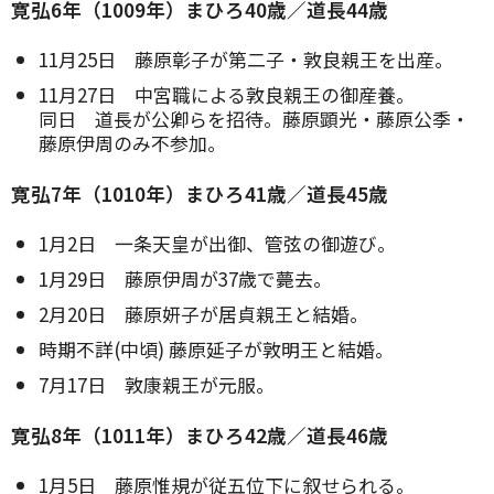
寛弘6年（1009年）まひろ40歳／道長44歳
11月25日 藤原彰子が第二子・敦良親王を出産。
11月27日 中宮職による敦良親王の御産養。
同日 道長が公卿らを招待。藤原顕光・藤原公季・
藤原伊周のみ不参加。
寛弘7年（1010年）まひろ41歳／道長45歳
1月2日 一条天皇が出御、管弦の御遊び。
1月29日 藤原伊周が37歳で薨去。
2月20日 藤原妍子が居貞親王と結婚。
時期不詳(中頃) 藤原延子が敦明王と結婚。
7月17日 敦康親王が元服。
寛弘8年（1011年）まひろ42歳／道長46歳
1月5日 藤原惟規が従五位下に叙せられる。