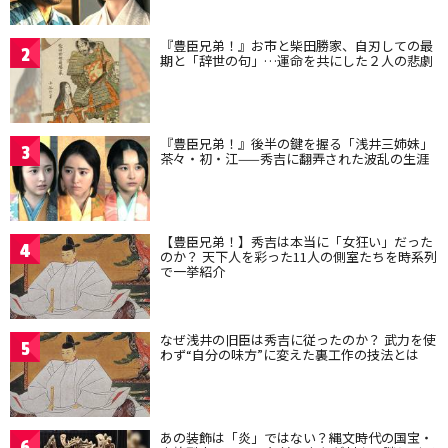
『豊臣兄弟！』お市と柴田勝家、自刃しての最
2
期と「辞世の句」…運命を共にした２人の悲劇
『豊臣兄弟！』後半の鍵を握る「浅井三姉妹」
3
茶々・初・江——秀吉に翻弄された波乱の生涯
【豊臣兄弟！】秀吉は本当に「女狂い」だった
4
のか？ 天下人を彩った11人の側室たちを時系列
で一挙紹介
なぜ浅井の旧臣は秀吉に従ったのか？ 武力を使
5
わず“自分の味方”に変えた裏工作の技法とは
あの装飾は「炎」ではない？縄文時代の国宝・
6