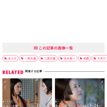
この記事の画像一覧
まひろ
一条天皇
三条天皇
光る君へ
和歌
大河ド
関連する記事
RELATED