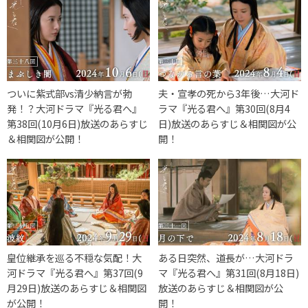
ついに紫式部vs清少納言が勃
夫・宣孝の死から3年後…大河ド
発！？大河ドラマ『光る君へ』
ラマ『光る君へ』第30回(8月4
第38回(10月6日)放送のあらすじ
日)放送のあらすじ＆相関図が公
＆相関図が公開！
開！
皇位継承を巡る不穏な気配！大
ある日突然、道長が…大河ドラ
河ドラマ『光る君へ』第37回(9
マ『光る君へ』第31回(8月18日)
月29日)放送のあらすじ＆相関図
放送のあらすじ＆相関図が公
が公開！
開！