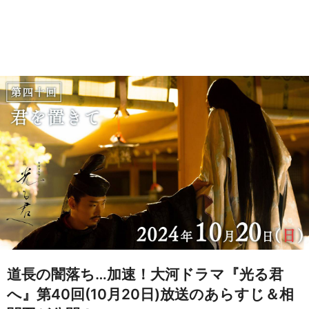
道長の闇落ち…加速！大河ドラマ『光る君
へ』第40回(10月20日)放送のあらすじ＆相