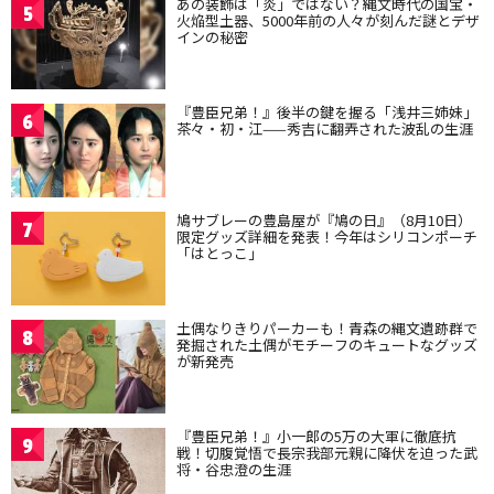
あの装飾は「炎」ではない？縄文時代の国宝・
5
火焔型土器、5000年前の人々が刻んだ謎とデザ
インの秘密
『豊臣兄弟！』後半の鍵を握る「浅井三姉妹」
6
茶々・初・江——秀吉に翻弄された波乱の生涯
鳩サブレーの豊島屋が『鳩の日』（8月10日）
7
限定グッズ詳細を発表！今年はシリコンポーチ
「はとっこ」
土偶なりきりパーカーも！青森の縄文遺跡群で
8
発掘された土偶がモチーフのキュートなグッズ
が新発売
『豊臣兄弟！』小一郎の5万の大軍に徹底抗
9
戦！切腹覚悟で長宗我部元親に降伏を迫った武
将・谷忠澄の生涯