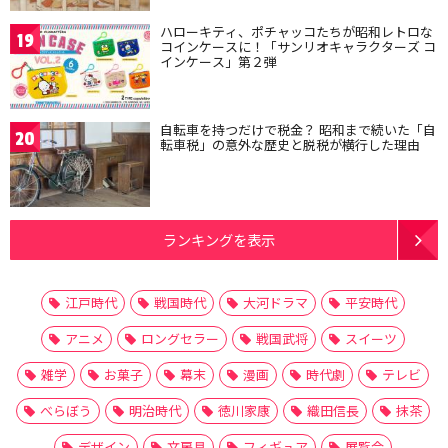
ハローキティ、ポチャッコたちが昭和レトロな
19
コインケースに！「サンリオキャラクターズ コ
インケース」第２弾
自転車を持つだけで税金？ 昭和まで続いた「自
20
転車税」の意外な歴史と脱税が横行した理由
ランキングを表示
江戸時代
戦国時代
大河ドラマ
平安時代
アニメ
ロングセラー
戦国武将
スイーツ
雑学
お菓子
幕末
漫画
時代劇
テレビ
べらぼう
明治時代
徳川家康
織田信長
抹茶
デザイン
文房具
フィギュア
展覧会