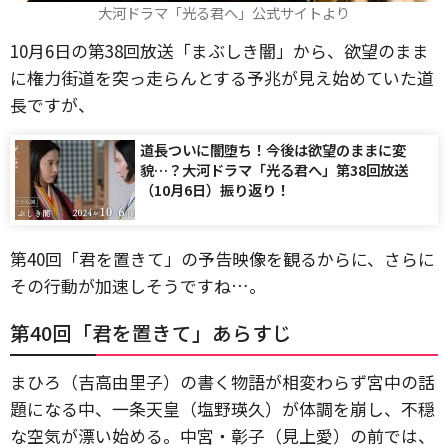
大河ドラマ「光る君へ」公式サイトより
10月6日の第38回放送「まぶしき闇」から、欲望のまま
に権力街道を突っ走らんとする予兆が見え始めていた道
長ですが、
道長ついに闇堕ち！今後は欲望のままに変
貌…？大河ドラマ「光る君へ」第38回放送
（10月6日）振り返り！
第40回「君を置きて」の予告映像を観るからに、さらに
その行動が加速しそうですね…。
第40回「君を置きて」あらすじ
まひろ（吉高由里子）の書く物語が相変わらず宮中の話
題になる中、一条天皇（塩野瑛久）が体調を崩し、不穏
な空気が漂い始める。中宮・彰子（見上愛）の前では、