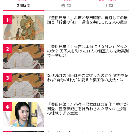
24時間
週 間
月 間
『豊臣兄弟！』お市と柴田勝家、自刃しての最
1
期と「辞世の句」…運命を共にした２人の悲劇
【豊臣兄弟！】秀吉は本当に「女狂い」だった
2
のか？ 天下人を彩った11人の側室たちを時系列
で一挙紹介
なぜ浅井の旧臣は秀吉に従ったのか？ 武力を使
3
わず“自分の味方”に変えた裏工作の技法とは
『豊臣兄弟！』茶々＝悪女はほぼ創作？秀吉が
4
溺愛、豊臣家滅亡を背負わされた茶々(井上和)
の壮絶すぎる生涯