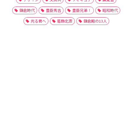
鎌倉時代
豊臣秀吉
豊臣兄弟！
昭和時代
光る君へ
葛飾北斎
鎌倉殿の13人