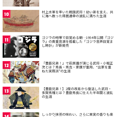
村上水軍を率いた戦国武将！幼い弟を支え、共
10
に海へ散った得居通幸の波乱に満ちた生涯
ゴジラの咆哮で目覚める朝…1954年公開『ゴジ
11
ラ』の貴重音源を搭載した「ゴジラ音声目覚ま
し時計」が新発売
『豊臣兄弟！』で萩原護が演じる武将・小堀正
12
次とは？秀長・秀吉・家康が重用、“出家を重
ねた実務派”の生涯
【豊臣兄弟！】2度の改易から復活した武将・
13
多賀秀種とは？豊臣秀長に仕えた半年間と波乱
の生涯
しっかり抹茶の味わい、さらに果実の香りも楽
14