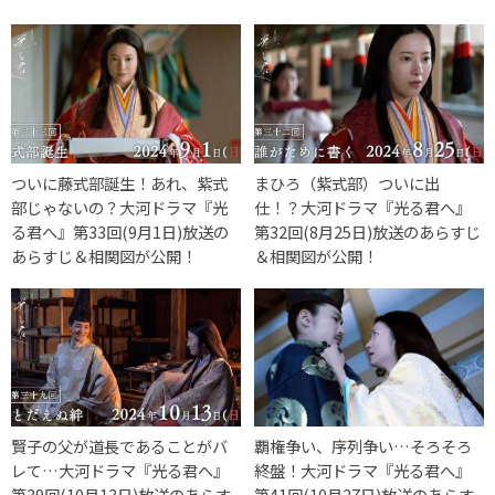
ついに藤式部誕生！あれ、紫式
まひろ（紫式部）ついに出
部じゃないの？大河ドラマ『光
仕！？大河ドラマ『光る君へ』
る君へ』第33回(9月1日)放送の
第32回(8月25日)放送のあらすじ
あらすじ＆相関図が公開！
＆相関図が公開！
賢子の父が道長であることがバ
覇権争い、序列争い…そろそろ
レて…大河ドラマ『光る君へ』
終盤！大河ドラマ『光る君へ』
第39回(10月13日)放送のあらす
第41回(10月27日)放送のあらす