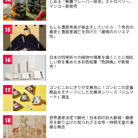
しめる「無糖フレーバー抹茶」ストロベリー、
マンゴー新発売
もしも豊臣秀長が長生きしていたら…？秀吉の
15
暴走と豊臣家滅亡を防げた「最強のカリスマ
性」
日本の四季折々の植物や情景を描くことに相応
16
しい色を集めた水彩色鉛筆『色辞典』が新発
売！
コンビニおにぎりが文房具に！コンビニの定番
17
商品をモチーフにした文房具シリーズ『ジムマ
ート』誕生
世界遺産決定で脚光！日本初の巨大都城・藤原
18
京を創り上げた知られざる女帝・持統天皇の凄
絶な執念