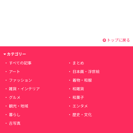
トップに戻る
カテゴリー
すべての記事
まとめ
アート
日本画・浮世絵
ファッション
着物・和服
雑貨・インテリア
和雑貨
グルメ
和菓子
観光・地域
エンタメ
暮らし
歴史・文化
古写真