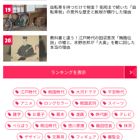
自転車を持つだけで税金？ 昭和まで続いた「自
19
転車税」の意外な歴史と脱税が横行した理由
教科書と違う！江戸時代の田沼意次「賄賂伝
20
説」の嘘と、水野忠邦が「大奥」を敵に回した
本当の理由
ランキングを表示
江戸時代
戦国時代
大河ドラマ
平安時代
アニメ
ロングセラー
戦国武将
スイーツ
雑学
お菓子
幕末
漫画
時代劇
テレビ
べらぼう
明治時代
徳川家康
織田信長
抹茶
デザイン
文房具
フィギュア
展覧会