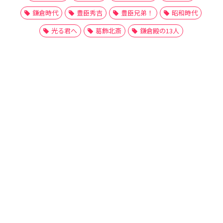
鎌倉時代
豊臣秀吉
豊臣兄弟！
昭和時代
光る君へ
葛飾北斎
鎌倉殿の13人