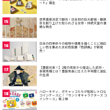
ート』誕生
世界遺産決定で脚光！日本初の巨大都城・藤原
15
京を創り上げた知られざる女帝・持統天皇の凄
絶な執念
日本の四季折々の植物や情景を描くことに相応
16
しい色を集めた水彩色鉛筆『色辞典』が新発
売！
【豊臣兄弟！】2度の改易から復活した武将・
17
多賀秀種とは？豊臣秀長に仕えた半年間と波乱
の生涯
ハローキティ、ポチャッコたちが昭和レトロな
18
コインケースに！「サンリオキャラクターズ コ
インケース」第２弾