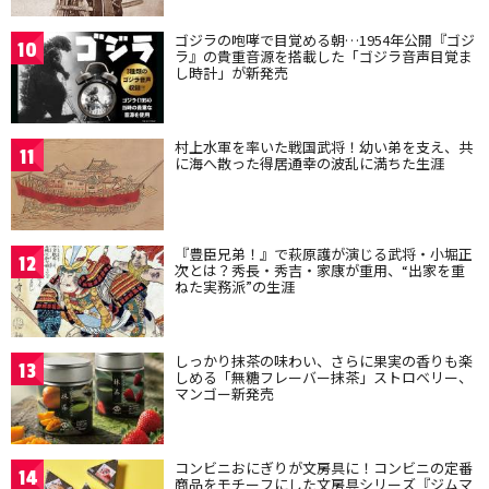
ゴジラの咆哮で目覚める朝…1954年公開『ゴジ
10
ラ』の貴重音源を搭載した「ゴジラ音声目覚ま
し時計」が新発売
村上水軍を率いた戦国武将！幼い弟を支え、共
11
に海へ散った得居通幸の波乱に満ちた生涯
『豊臣兄弟！』で萩原護が演じる武将・小堀正
12
次とは？秀長・秀吉・家康が重用、“出家を重
ねた実務派”の生涯
しっかり抹茶の味わい、さらに果実の香りも楽
13
しめる「無糖フレーバー抹茶」ストロベリー、
マンゴー新発売
コンビニおにぎりが文房具に！コンビニの定番
14
商品をモチーフにした文房具シリーズ『ジムマ