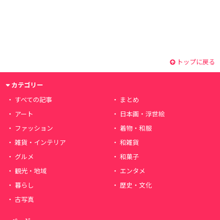
トップに戻る
カテゴリー
すべての記事
まとめ
アート
日本画・浮世絵
ファッション
着物・和服
雑貨・インテリア
和雑貨
グルメ
和菓子
観光・地域
エンタメ
暮らし
歴史・文化
古写真