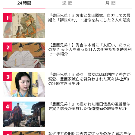
24時間
週 間
月 間
『豊臣兄弟！』お市と柴田勝家、自刃しての最
1
期と「辞世の句」…運命を共にした２人の悲劇
【豊臣兄弟！】秀吉は本当に「女狂い」だった
2
のか？ 天下人を彩った11人の側室たちを時系列
で一挙紹介
『豊臣兄弟！』茶々＝悪女はほぼ創作？秀吉が
3
溺愛、豊臣家滅亡を背負わされた茶々(井上和)
の壮絶すぎる生涯
『豊臣兄弟！』で描かれた織田信長の道普請は
4
史実？信長が実施した街道整備の施策を紹介
なぜ浅井の旧臣は秀吉に従ったのか？ 武力を使