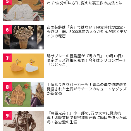
5
わず“自分の味方”に変えた裏工作の技法とは
あの装飾は「炎」ではない？縄文時代の国宝・
6
火焔型土器、5000年前の人々が刻んだ謎とデザ
インの秘密
鳩サブレーの豊島屋が『鳩の日』（8月10日）
7
限定グッズ詳細を発表！今年はシリコンポーチ
「はとっこ」
土偶なりきりパーカーも！青森の縄文遺跡群で
8
発掘された土偶がモチーフのキュートなグッズ
が新発売
『豊臣兄弟！』小一郎の5万の大軍に徹底抗
9
戦！切腹覚悟で長宗我部元親に降伏を迫った武
将・谷忠澄の生涯