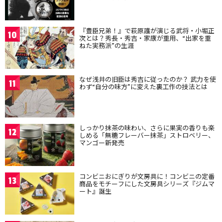
『豊臣兄弟！』で萩原護が演じる武将・小堀正
10
次とは？秀長・秀吉・家康が重用、“出家を重
ねた実務派”の生涯
なぜ浅井の旧臣は秀吉に従ったのか？ 武力を使
11
わず“自分の味方”に変えた裏工作の技法とは
しっかり抹茶の味わい、さらに果実の香りも楽
12
しめる「無糖フレーバー抹茶」ストロベリー、
マンゴー新発売
コンビニおにぎりが文房具に！コンビニの定番
13
商品をモチーフにした文房具シリーズ『ジムマ
ート』誕生