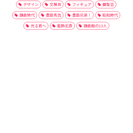
デザイン
文房具
フィギュア
展覧会
鎌倉時代
豊臣秀吉
豊臣兄弟！
昭和時代
光る君へ
葛飾北斎
鎌倉殿の13人