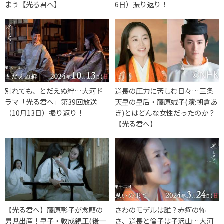
まう【光る君へ】
6日）振り返り！
別れても、とだえぬ絆…大河ド
道長の圧力に苦しむ日々…三条
ラマ「光る君へ」第39回放送
天皇の皇后・藤原娍子(演:朝倉あ
（10月13日）振り返り！
き)とはどんな女性だったのか？
【光る君へ】
【光る君へ】藤原彰子が念願の
さわのモデルは誰？赤痢の怖
男児出産！皇子・敦成親王(後一
さ、道長と倫子は子沢山…大河