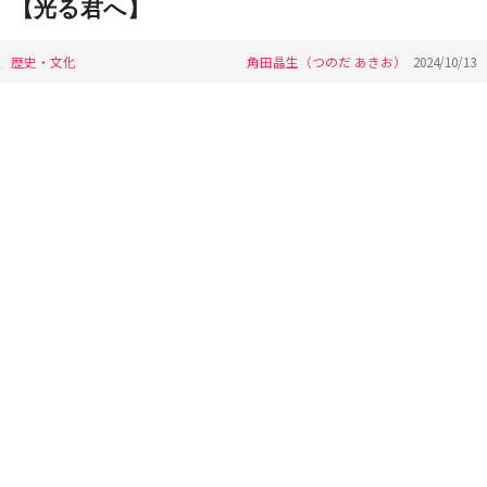
【光る君へ】
歴史・文化
角田晶生（つのだ あきお）
2024/10/13