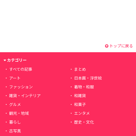
トップに戻る
カテゴリー
すべての記事
まとめ
アート
日本画・浮世絵
ファッション
着物・和服
雑貨・インテリア
和雑貨
グルメ
和菓子
観光・地域
エンタメ
暮らし
歴史・文化
古写真