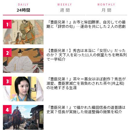
DAILY
WEEKLY
MONTHLY
24時間
週 間
月 間
『豊臣兄弟！』お市と柴田勝家、自刃しての最
1
期と「辞世の句」…運命を共にした２人の悲劇
【豊臣兄弟！】秀吉は本当に「女狂い」だった
2
のか？ 天下人を彩った11人の側室たちを時系列
で一挙紹介
『豊臣兄弟！』茶々＝悪女はほぼ創作？秀吉が
3
溺愛、豊臣家滅亡を背負わされた茶々(井上和)
の壮絶すぎる生涯
『豊臣兄弟！』で描かれた織田信長の道普請は
4
史実？信長が実施した街道整備の施策を紹介