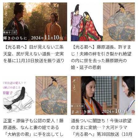
【光る君へ】目が見えない三条
【光る君へ】藤原道長、許すま
天皇、民が見えない道長…史実
じ！夫婦の絆を引き裂かれ絶望
を基に11月10日放送を振り返り
の内に世を去った藤原顕光の
娘・延子の悲劇
正室・源倫子も公認の愛人！藤
道長ついに闇堕ち！今後は欲望
原道長、なんと妻の姪である
のままに変貌…？大河ドラマ
「大納言の君」に手を出してし
「光る君へ」第38回放送（10月