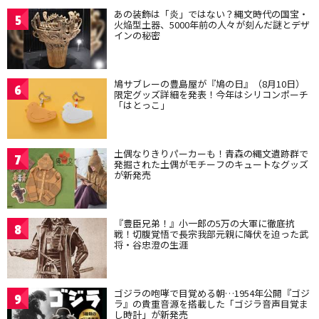
あの装飾は「炎」ではない？縄文時代の国宝・
5
火焔型土器、5000年前の人々が刻んだ謎とデザ
インの秘密
鳩サブレーの豊島屋が『鳩の日』（8月10日）
6
限定グッズ詳細を発表！今年はシリコンポーチ
「はとっこ」
土偶なりきりパーカーも！青森の縄文遺跡群で
7
発掘された土偶がモチーフのキュートなグッズ
が新発売
『豊臣兄弟！』小一郎の5万の大軍に徹底抗
8
戦！切腹覚悟で長宗我部元親に降伏を迫った武
将・谷忠澄の生涯
ゴジラの咆哮で目覚める朝…1954年公開『ゴジ
9
ラ』の貴重音源を搭載した「ゴジラ音声目覚ま
し時計」が新発売