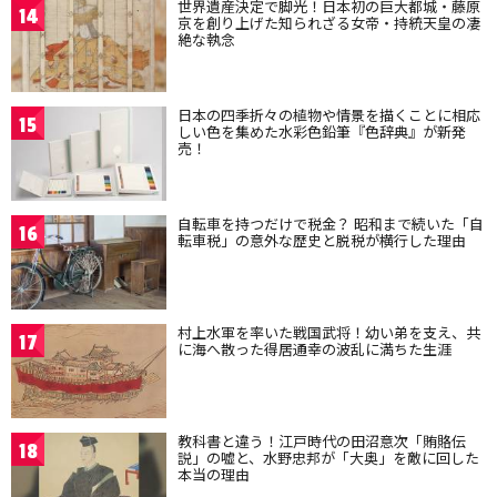
世界遺産決定で脚光！日本初の巨大都城・藤原
14
京を創り上げた知られざる女帝・持統天皇の凄
絶な執念
日本の四季折々の植物や情景を描くことに相応
15
しい色を集めた水彩色鉛筆『色辞典』が新発
売！
自転車を持つだけで税金？ 昭和まで続いた「自
16
転車税」の意外な歴史と脱税が横行した理由
村上水軍を率いた戦国武将！幼い弟を支え、共
17
に海へ散った得居通幸の波乱に満ちた生涯
教科書と違う！江戸時代の田沼意次「賄賂伝
18
説」の嘘と、水野忠邦が「大奥」を敵に回した
本当の理由