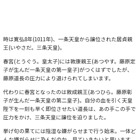
時は寛弘8年(1011年)、一条天皇から譲位された居貞親
王(いやさだ。三条天皇)。
春宮(とうぐう。皇太子)には敦康親王(あつやす。藤原定
子が生んだ一条天皇の第一皇子)がつくはずでしたが、
藤原道長の圧力により退けられてしまいます。
代わりに春宮となったのは敦成親王(あつひら。藤原彰
子が生んだ一条天皇の第二皇子)。自分の血を引く天皇
陛下を一刻も早く即位させたい道長は、あの手この手で
圧力をかけ、三条天皇に譲位を迫りました。
挙げ句の果てには陰湿な嫌がらせまで行う始末。一体ど
んな嫌がらせに及んだのか、見ていきたいと思います。