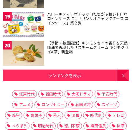
ハローキティ、ポチャッコたちが昭和レトロな
19
コインケースに！「サンリオキャラクターズ コ
インケース」第２弾
【季節・数量限定】キンモクセイの香りを天然
20
精油で再現した「スチームクリーム キンモクセ
イ&茶」新登場
ランキングを表示
江戸時代
戦国時代
大河ドラマ
平安時代
アニメ
ロングセラー
戦国武将
スイーツ
雑学
お菓子
幕末
漫画
時代劇
テレビ
べらぼう
明治時代
徳川家康
織田信長
抹茶