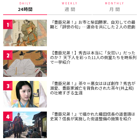
DAILY
WEEKLY
MONTHLY
24時間
週 間
月 間
『豊臣兄弟！』お市と柴田勝家、自刃しての最
1
期と「辞世の句」…運命を共にした２人の悲劇
【豊臣兄弟！】秀吉は本当に「女狂い」だった
2
のか？ 天下人を彩った11人の側室たちを時系列
で一挙紹介
『豊臣兄弟！』茶々＝悪女はほぼ創作？秀吉が
3
溺愛、豊臣家滅亡を背負わされた茶々(井上和)
の壮絶すぎる生涯
『豊臣兄弟！』で描かれた織田信長の道普請は
4
史実？信長が実施した街道整備の施策を紹介