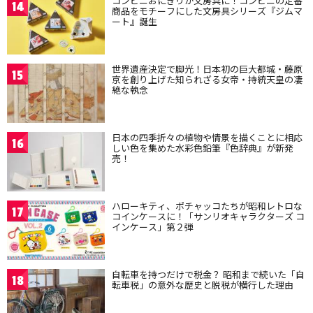
コンビニおにぎりが文房具に！コンビニの定番
14
商品をモチーフにした文房具シリーズ『ジムマ
ート』誕生
世界遺産決定で脚光！日本初の巨大都城・藤原
15
京を創り上げた知られざる女帝・持統天皇の凄
絶な執念
日本の四季折々の植物や情景を描くことに相応
16
しい色を集めた水彩色鉛筆『色辞典』が新発
売！
ハローキティ、ポチャッコたちが昭和レトロな
17
コインケースに！「サンリオキャラクターズ コ
インケース」第２弾
自転車を持つだけで税金？ 昭和まで続いた「自
18
転車税」の意外な歴史と脱税が横行した理由