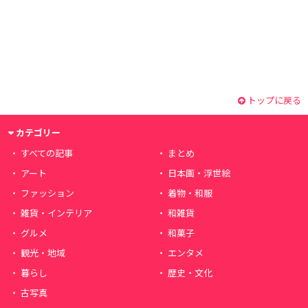
トップに戻る
カテゴリー
すべての記事
まとめ
アート
日本画・浮世絵
ファッション
着物・和服
雑貨・インテリア
和雑貨
グルメ
和菓子
観光・地域
エンタメ
暮らし
歴史・文化
古写真