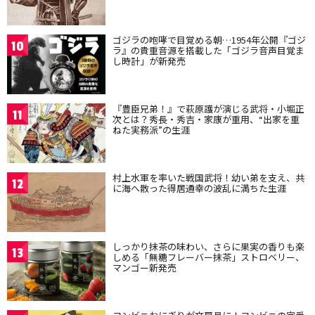
ゴジラの咆哮で目覚める朝…1954年公開『ゴジ
10
ラ』の貴重音源を搭載した「ゴジラ音声目覚ま
し時計」が新発売
『豊臣兄弟！』で萩原護が演じる武将・小堀正
11
次とは？秀長・秀吉・家康が重用、“出家を重
ねた実務派”の生涯
村上水軍を率いた戦国武将！幼い弟を支え、共
12
に海へ散った得居通幸の波乱に満ちた生涯
しっかり抹茶の味わい、さらに果実の香りも楽
13
しめる「無糖フレーバー抹茶」ストロベリー、
マンゴー新発売