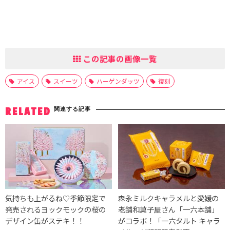
この記事の画像一覧
アイス
スイーツ
ハーゲンダッツ
復刻
関連する記事
RELATED
気持ちも上がるね♡季節限定で
森永ミルクキャラメルと愛媛の
発売されるヨックモックの桜の
老舗和菓子屋さん「一六本舗」
デザイン缶がステキ！！
がコラボ！「一六タルト キャラ