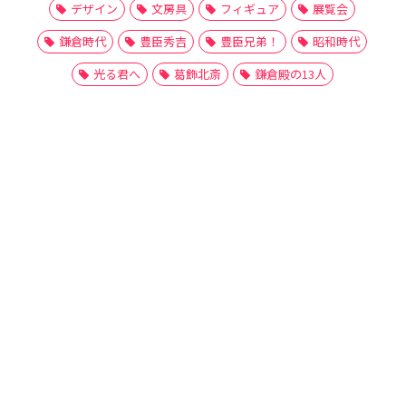
デザイン
文房具
フィギュア
展覧会
鎌倉時代
豊臣秀吉
豊臣兄弟！
昭和時代
光る君へ
葛飾北斎
鎌倉殿の13人