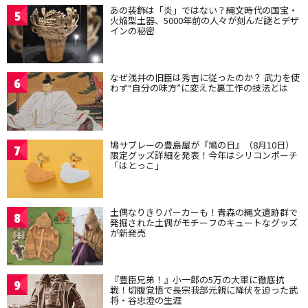
あの装飾は「炎」ではない？縄文時代の国宝・
5
火焔型土器、5000年前の人々が刻んだ謎とデザ
インの秘密
なぜ浅井の旧臣は秀吉に従ったのか？ 武力を使
6
わず“自分の味方”に変えた裏工作の技法とは
鳩サブレーの豊島屋が『鳩の日』（8月10日）
7
限定グッズ詳細を発表！今年はシリコンポーチ
「はとっこ」
土偶なりきりパーカーも！青森の縄文遺跡群で
8
発掘された土偶がモチーフのキュートなグッズ
が新発売
『豊臣兄弟！』小一郎の5万の大軍に徹底抗
9
戦！切腹覚悟で長宗我部元親に降伏を迫った武
将・谷忠澄の生涯