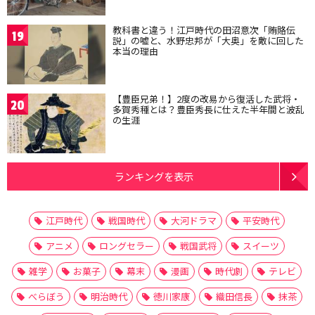
教科書と違う！江戸時代の田沼意次「賄賂伝
19
説」の嘘と、水野忠邦が「大奥」を敵に回した
本当の理由
【豊臣兄弟！】2度の改易から復活した武将・
20
多賀秀種とは？豊臣秀長に仕えた半年間と波乱
の生涯
ランキングを表示
江戸時代
戦国時代
大河ドラマ
平安時代
アニメ
ロングセラー
戦国武将
スイーツ
雑学
お菓子
幕末
漫画
時代劇
テレビ
べらぼう
明治時代
徳川家康
織田信長
抹茶