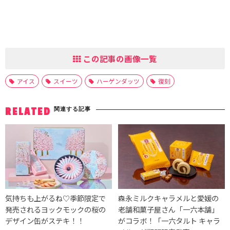
この記事の画像一覧
アイス
スイーツ
ハーゲンダッツ
復刻
関連する記事
RELATED
気持ちも上がるね♡季節限定で
森永ミルクキャラメルと愛媛の
発売されるヨックモックの桜の
老舗和菓子屋さん「一六本舗」
デザイン缶がステキ！！
がコラボ！「一六タルト キャラ