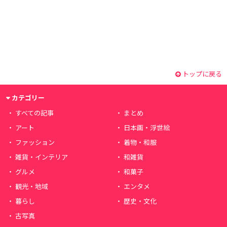
トップに戻る
カテゴリー
すべての記事
まとめ
アート
日本画・浮世絵
ファッション
着物・和服
雑貨・インテリア
和雑貨
グルメ
和菓子
観光・地域
エンタメ
暮らし
歴史・文化
古写真