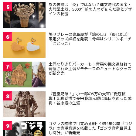
あの装飾は「炎」ではない？縄文時代の国宝・
5
火焔型土器、5000年前の人々が刻んだ謎とデザ
インの秘密
鳩サブレーの豊島屋が『鳩の日』（8月10日）
6
限定グッズ詳細を発表！今年はシリコンポーチ
「はとっこ」
土偶なりきりパーカーも！青森の縄文遺跡群で
7
発掘された土偶がモチーフのキュートなグッズ
が新発売
『豊臣兄弟！』小一郎の5万の大軍に徹底抗
8
戦！切腹覚悟で長宗我部元親に降伏を迫った武
将・谷忠澄の生涯
ゴジラの咆哮で目覚める朝…1954年公開『ゴジ
9
ラ』の貴重音源を搭載した「ゴジラ音声目覚ま
し時計」が新発売