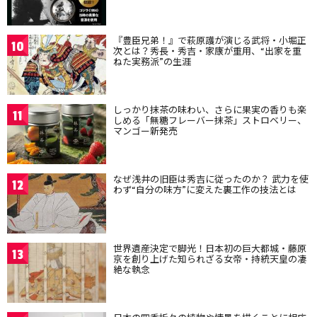
『豊臣兄弟！』で萩原護が演じる武将・小堀正
10
次とは？秀長・秀吉・家康が重用、“出家を重
ねた実務派”の生涯
しっかり抹茶の味わい、さらに果実の香りも楽
11
しめる「無糖フレーバー抹茶」ストロベリー、
マンゴー新発売
なぜ浅井の旧臣は秀吉に従ったのか？ 武力を使
12
わず“自分の味方”に変えた裏工作の技法とは
世界遺産決定で脚光！日本初の巨大都城・藤原
13
京を創り上げた知られざる女帝・持統天皇の凄
絶な執念