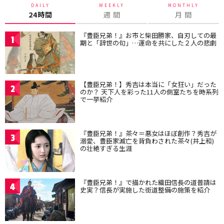
DAILY
WEEKLY
MONTHLY
24時間
週 間
月 間
『豊臣兄弟！』お市と柴田勝家、自刃しての最
1
期と「辞世の句」…運命を共にした２人の悲劇
【豊臣兄弟！】秀吉は本当に「女狂い」だった
2
のか？ 天下人を彩った11人の側室たちを時系列
で一挙紹介
『豊臣兄弟！』茶々＝悪女はほぼ創作？秀吉が
3
溺愛、豊臣家滅亡を背負わされた茶々(井上和)
の壮絶すぎる生涯
『豊臣兄弟！』で描かれた織田信長の道普請は
4
史実？信長が実施した街道整備の施策を紹介