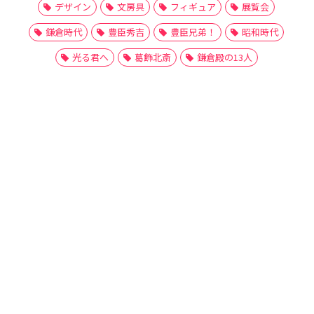
デザイン
文房具
フィギュア
展覧会
鎌倉時代
豊臣秀吉
豊臣兄弟！
昭和時代
光る君へ
葛飾北斎
鎌倉殿の13人