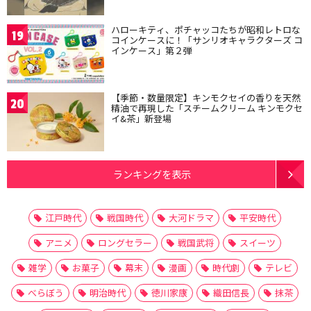
ハローキティ、ポチャッコたちが昭和レトロな
19
コインケースに！「サンリオキャラクターズ コ
インケース」第２弾
【季節・数量限定】キンモクセイの香りを天然
20
精油で再現した「スチームクリーム キンモクセ
イ&茶」新登場
ランキングを表示
江戸時代
戦国時代
大河ドラマ
平安時代
アニメ
ロングセラー
戦国武将
スイーツ
雑学
お菓子
幕末
漫画
時代劇
テレビ
べらぼう
明治時代
徳川家康
織田信長
抹茶