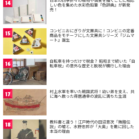
日本の四季折々の植物や情景を描くことに相応
14
しい色を集めた水彩色鉛筆『色辞典』が新発
売！
コンビニおにぎりが文房具に！コンビニの定番
15
商品をモチーフにした文房具シリーズ『ジムマ
ート』誕生
自転車を持つだけで税金？ 昭和まで続いた「自
16
転車税」の意外な歴史と脱税が横行した理由
村上水軍を率いた戦国武将！幼い弟を支え、共
17
に海へ散った得居通幸の波乱に満ちた生涯
教科書と違う！江戸時代の田沼意次「賄賂伝
18
説」の嘘と、水野忠邦が「大奥」を敵に回した
本当の理由