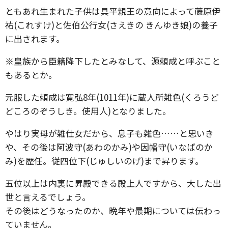
ともあれ生まれた子供は具平親王の意向によって藤原伊
祐(これすけ)と佐伯公行女(さえきの きんゆき娘)の養子
に出されます。
※皇族から臣籍降下したとみなして、源頼成と呼ぶこと
もあるとか。
元服した頼成は寛弘8年(1011年)に蔵人所雑色(くろうど
どころのぞうしき。使用人)となりました。
やはり実母が雑仕女だから、息子も雑色……と思いき
や、その後は阿波守(あわのかみ)や因幡守(いなばのか
み)を歴任。従四位下(じゅしいのげ)まで昇ります。
五位以上は内裏に昇殿できる殿上人ですから、大した出
世と言えるでしょう。
その後はどうなったのか、晩年や最期については伝わっ
ていません。