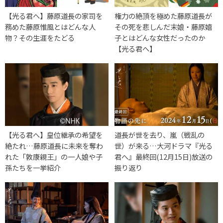
【光る君へ】藤原道長の家司を
権力の絶頂を極めた藤原道長が
務めた藤原惟風とはどんな人
その死を悲しんだ末娘・藤原嬉
物？その生涯をたどる
子とはどんな女性だったのか
【光る君へ】
【光る君へ】皇位継承の希望を
道長が世を去り、嵐（戦乱の
絶たれ…藤原道長に未来を奪わ
世）が来る…大河ドラマ『光る
れた「敦康親王」の一人娘や子
君へ』最終回(12月15日)放送の
孫たちを一挙紹介
振り返り