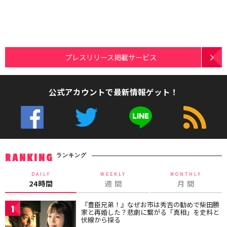
プレスリリース掲載サービス
公式アカウントで最新情報ゲット！
ランキング
RANKING
DAILY
WEEKLY
MONTHLY
24時間
週 間
月 間
『豊臣兄弟！』なぜお市は秀吉の勧めで柴田勝
1
家と再婚した？悲劇に繋がる「真相」を史料と
伏線から探る