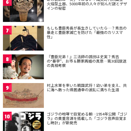
6
火焔型土器、5000年前の人々が刻んだ謎とデザ
インの秘密
もしも豊臣秀長が長生きしていたら…？秀吉の
7
暴走と豊臣家滅亡を防げた「最強のカリスマ
性」
『豊臣兄弟！』三法師の誘拐は史実？秀吉
8
の“暴挙”、お市＆勝家再婚の真意…第30回放送
の真相考察
村上水軍を率いた戦国武将！幼い弟を支え、共
9
に海へ散った得居通幸の波乱に満ちた生涯
ゴジラの咆哮で目覚める朝…1954年公開『ゴジ
10
ラ』の貴重音源を搭載した「ゴジラ音声目覚ま
し時計」が新発売