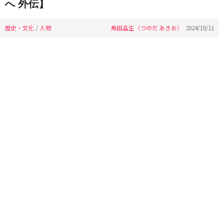
へ 外伝】
歴史・文化
/
人物
角田晶生（つのだ あきお）
2024/10/11