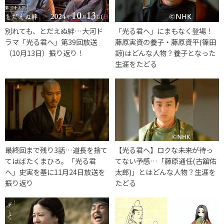
別れても、とだえぬ絆…大河ド
「光る君へ」にまもなく登場！
ラマ「光る君へ」第39回放送
藤原実資の養子・藤原資平(篠田
（10月13日）振り返り！
諒)はどんな人物？養子となった
生涯をたどる
最終回まで残り3話…道長を捨て
【光る君へ】ロクな未来が待っ
てはばたくまひろ。「光る君
てない予感…「藤原通任(古舘佑
へ」史実を基に11月24日放送を
太郎)」とはどんな人物？生涯を
振り返り
たどる