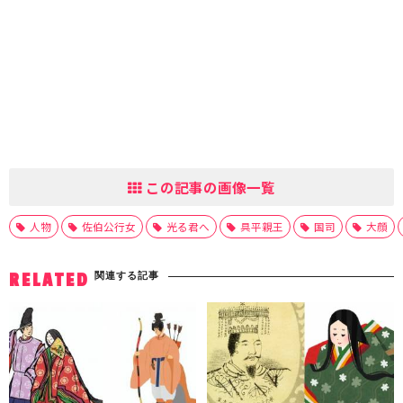
この記事の画像一覧
人物
佐伯公行女
光る君へ
具平親王
国司
大顔
関連する記事
RELATED