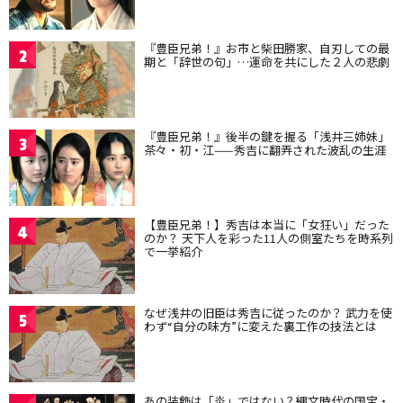
『豊臣兄弟！』お市と柴田勝家、自刃しての最
2
期と「辞世の句」…運命を共にした２人の悲劇
『豊臣兄弟！』後半の鍵を握る「浅井三姉妹」
3
茶々・初・江——秀吉に翻弄された波乱の生涯
【豊臣兄弟！】秀吉は本当に「女狂い」だった
4
のか？ 天下人を彩った11人の側室たちを時系列
で一挙紹介
なぜ浅井の旧臣は秀吉に従ったのか？ 武力を使
5
わず“自分の味方”に変えた裏工作の技法とは
あの装飾は「炎」ではない？縄文時代の国宝・