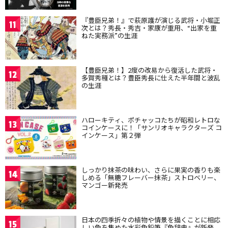
『豊臣兄弟！』で萩原護が演じる武将・小堀正
11
次とは？秀長・秀吉・家康が重用、“出家を重
ねた実務派”の生涯
【豊臣兄弟！】2度の改易から復活した武将・
12
多賀秀種とは？豊臣秀長に仕えた半年間と波乱
の生涯
ハローキティ、ポチャッコたちが昭和レトロな
13
コインケースに！「サンリオキャラクターズ コ
インケース」第２弾
しっかり抹茶の味わい、さらに果実の香りも楽
14
しめる「無糖フレーバー抹茶」ストロベリー、
マンゴー新発売
日本の四季折々の植物や情景を描くことに相応
15
しい色を集めた水彩色鉛筆『色辞典』が新発