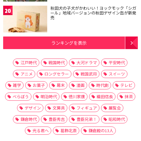
秋田犬の子犬がかわいい！ヨックモック「シガ
20
ール」地域バージョンの秋田デザイン缶が新発
売
ランキングを表示
江戸時代
戦国時代
大河ドラマ
平安時代
アニメ
ロングセラー
戦国武将
スイーツ
雑学
お菓子
幕末
漫画
時代劇
テレビ
べらぼう
明治時代
徳川家康
織田信長
抹茶
デザイン
文房具
フィギュア
展覧会
鎌倉時代
豊臣秀吉
豊臣兄弟！
昭和時代
光る君へ
葛飾北斎
鎌倉殿の13人