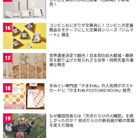
売！
コンビニおにぎりが文房具に！コンビニの定番
16
商品をモチーフにした文房具シリーズ『ジムマ
ート』誕生
世界遺産決定で脚光！日本初の巨大都城・藤原
17
京を創り上げた知られざる女帝・持統天皇の凄
絶な執念
手ぬぐい専門店「かまわぬ」の人気柄がポスト
18
カードに『かまわぬ POSTCARD BOOK』発売
なぜ織田信長らは「欠点だらけの火縄銃」を欲
19
しがったのか？ 弱点だらけの新兵器が戦の常識
を変えた理由