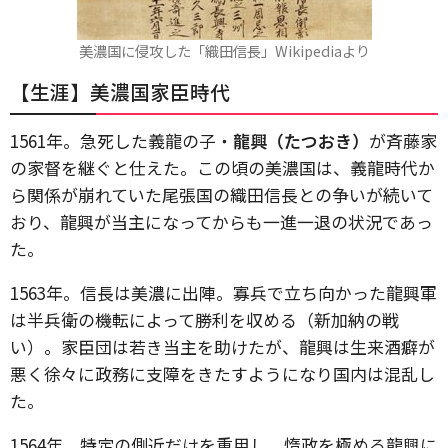
美濃国に侵攻した「織田信長」Wikipediaより
【生涯】美濃国家臣時代
1561年。急死した義龍の子・
龍興（たつおき）
が斉藤家
の家督を継ぐと仕えた。この頃の美濃国は、義龍時代か
ら関係が崩れていた尾張国の織田信長との争いが続いて
おり、龍興が当主になってからも一進一退の状況であっ
た。
1563年。信長は美濃に出陣。寡兵で立ち向かった龍興軍
は半兵衛の機転によって勝利を収める（新加納の戦
い）。家臣団は若き当主を助けたが、龍興は生来酒癖が
悪く徐々に政務に支障をきたすようになり国内は混乱し
た。
1564年。特定の側近だけを重用し、惰政を極める龍興に