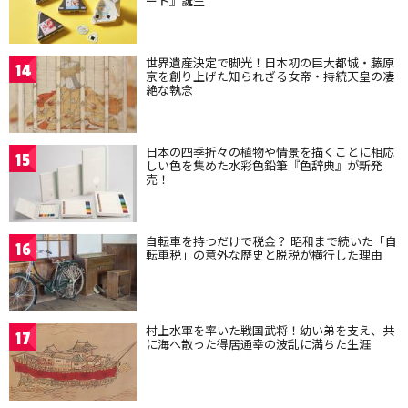
ート』誕生
世界遺産決定で脚光！日本初の巨大都城・藤原
14
京を創り上げた知られざる女帝・持統天皇の凄
絶な執念
日本の四季折々の植物や情景を描くことに相応
15
しい色を集めた水彩色鉛筆『色辞典』が新発
売！
自転車を持つだけで税金？ 昭和まで続いた「自
16
転車税」の意外な歴史と脱税が横行した理由
村上水軍を率いた戦国武将！幼い弟を支え、共
17
に海へ散った得居通幸の波乱に満ちた生涯