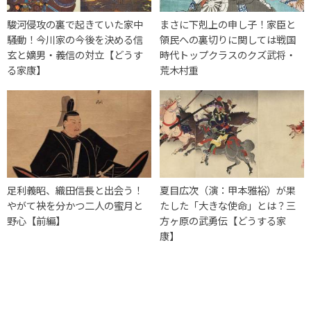
駿河侵攻の裏で起きていた家中
まさに下剋上の申し子！家臣と
騒動！今川家の今後を決める信
領民への裏切りに関しては戦国
玄と嫡男・義信の対立【どうす
時代トップクラスのクズ武将・
る家康】
荒木村重
足利義昭、織田信長と出会う！
夏目広次（演：甲本雅裕）が果
やがて袂を分かつ二人の蜜月と
たした「大きな使命」とは？三
野心【前編】
方ヶ原の武勇伝【どうする家
康】