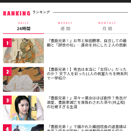
ランキング
RANKING
DAILY
WEEKLY
MONTHLY
24時間
週 間
月 間
『豊臣兄弟！』お市と柴田勝家、自刃しての最
1
期と「辞世の句」…運命を共にした２人の悲劇
【豊臣兄弟！】秀吉は本当に「女狂い」だった
2
のか？ 天下人を彩った11人の側室たちを時系列
で一挙紹介
『豊臣兄弟！』茶々＝悪女はほぼ創作？秀吉が
3
溺愛、豊臣家滅亡を背負わされた茶々(井上和)
の壮絶すぎる生涯
『豊臣兄弟！』で描かれた織田信長の道普請は
4
史実？信長が実施した街道整備の施策を紹介