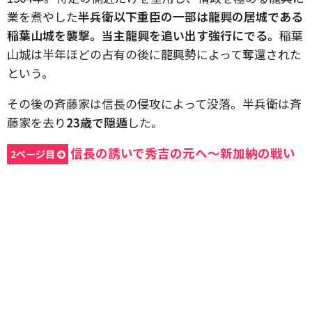
業を煮やした
半兵衛以下重臣の一部は龍興の居城である
稲葉山城を襲撃。当主龍興を追い出す強行にでる。
稲葉
山城は半年ほどの占有の後に龍興勢によって奪還された
という。
その後の斉藤家は信長の侵攻によって没落。半兵衛は斉
藤家を去り
23歳で隠遁
した。
信長の誘いで秀吉の元へ〜新加納の戦い
2ページ目