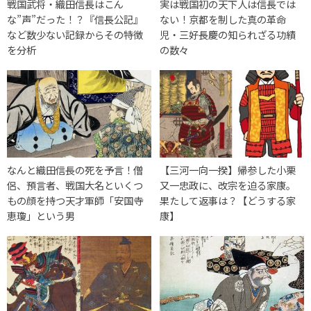
戦国武将・織田信長はこん
実は戦国初の天下人は信長では
な”声”だった！？『信長公記』
ない！京都を制した真の革命
など数少ない記録からその特徴
児・三好長慶の知られざる功績
を分析
の数々
なんと織田信長の死を予言！僧
【三河一向一揆】帰参した小栗
侶、預言者、戦国大名といくつ
又一忠政に、改宗を迫る家康。
もの顔を持つ天才軍師「安国寺
果たして返事は？【どうする家
恵瓊」という男
康】