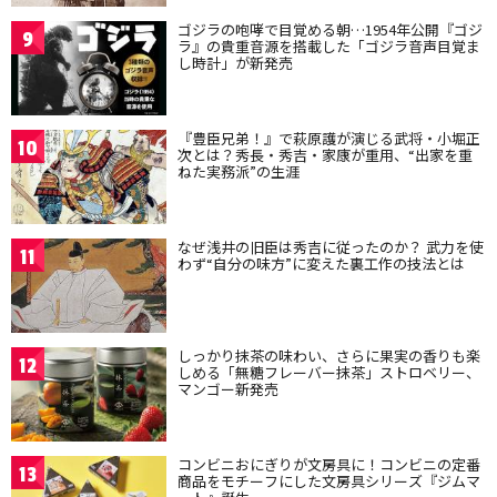
ゴジラの咆哮で目覚める朝…1954年公開『ゴジ
9
ラ』の貴重音源を搭載した「ゴジラ音声目覚ま
し時計」が新発売
『豊臣兄弟！』で萩原護が演じる武将・小堀正
10
次とは？秀長・秀吉・家康が重用、“出家を重
ねた実務派”の生涯
なぜ浅井の旧臣は秀吉に従ったのか？ 武力を使
11
わず“自分の味方”に変えた裏工作の技法とは
しっかり抹茶の味わい、さらに果実の香りも楽
12
しめる「無糖フレーバー抹茶」ストロベリー、
マンゴー新発売
コンビニおにぎりが文房具に！コンビニの定番
13
商品をモチーフにした文房具シリーズ『ジムマ