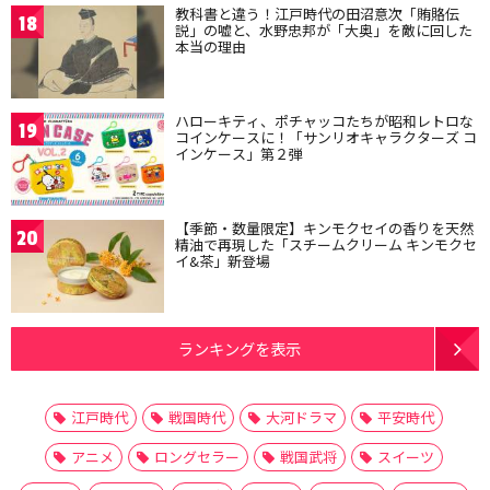
教科書と違う！江戸時代の田沼意次「賄賂伝
18
説」の嘘と、水野忠邦が「大奥」を敵に回した
本当の理由
ハローキティ、ポチャッコたちが昭和レトロな
19
コインケースに！「サンリオキャラクターズ コ
インケース」第２弾
【季節・数量限定】キンモクセイの香りを天然
20
精油で再現した「スチームクリーム キンモクセ
イ&茶」新登場
ランキングを表示
江戸時代
戦国時代
大河ドラマ
平安時代
アニメ
ロングセラー
戦国武将
スイーツ