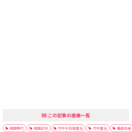
この記事の画像一覧
戦国時代
戦国武将
竹中半兵衛重治
竹中重治
織田信長