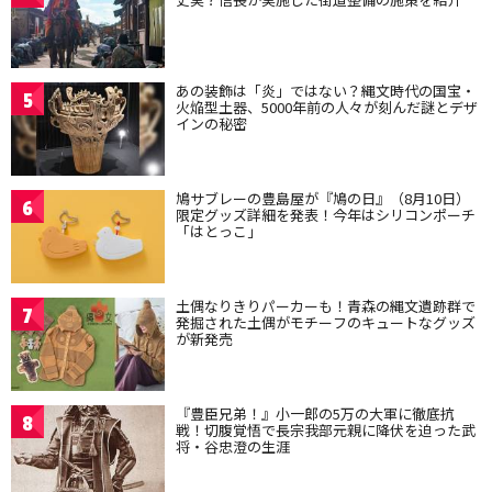
あの装飾は「炎」ではない？縄文時代の国宝・
5
火焔型土器、5000年前の人々が刻んだ謎とデザ
インの秘密
鳩サブレーの豊島屋が『鳩の日』（8月10日）
6
限定グッズ詳細を発表！今年はシリコンポーチ
「はとっこ」
土偶なりきりパーカーも！青森の縄文遺跡群で
7
発掘された土偶がモチーフのキュートなグッズ
が新発売
『豊臣兄弟！』小一郎の5万の大軍に徹底抗
8
戦！切腹覚悟で長宗我部元親に降伏を迫った武
将・谷忠澄の生涯