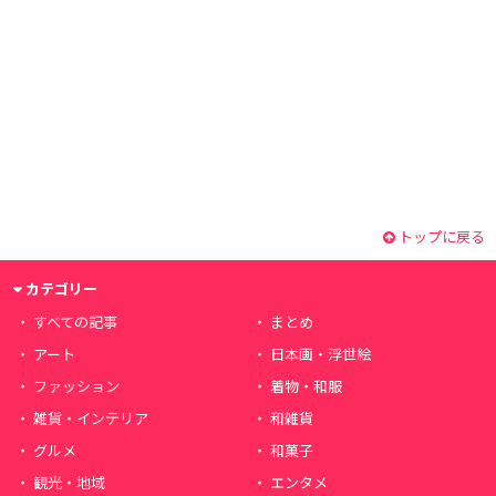
トップに戻る
カテゴリー
すべての記事
まとめ
アート
日本画・浮世絵
ファッション
着物・和服
雑貨・インテリア
和雑貨
グルメ
和菓子
観光・地域
エンタメ