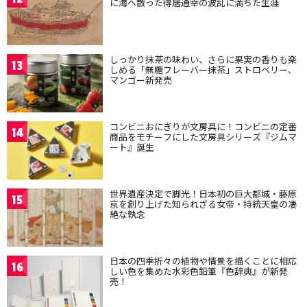
に海へ散った得居通幸の波乱に満ちた生涯
しっかり抹茶の味わい、さらに果実の香りも楽
13
しめる「無糖フレーバー抹茶」ストロベリー、
マンゴー新発売
コンビニおにぎりが文房具に！コンビニの定番
14
商品をモチーフにした文房具シリーズ『ジムマ
ート』誕生
世界遺産決定で脚光！日本初の巨大都城・藤原
15
京を創り上げた知られざる女帝・持統天皇の凄
絶な執念
日本の四季折々の植物や情景を描くことに相応
16
しい色を集めた水彩色鉛筆『色辞典』が新発
売！