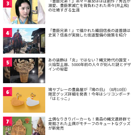
『豊臣兄弟！』茶々＝悪女はほぼ創作？秀吉が
3
溺愛、豊臣家滅亡を背負わされた茶々(井上和)
の壮絶すぎる生涯
『豊臣兄弟！』で描かれた織田信長の道普請は
4
史実？信長が実施した街道整備の施策を紹介
あの装飾は「炎」ではない？縄文時代の国宝・
5
火焔型土器、5000年前の人々が刻んだ謎とデザ
インの秘密
鳩サブレーの豊島屋が『鳩の日』（8月10日）
6
限定グッズ詳細を発表！今年はシリコンポーチ
「はとっこ」
土偶なりきりパーカーも！青森の縄文遺跡群で
7
発掘された土偶がモチーフのキュートなグッズ
が新発売