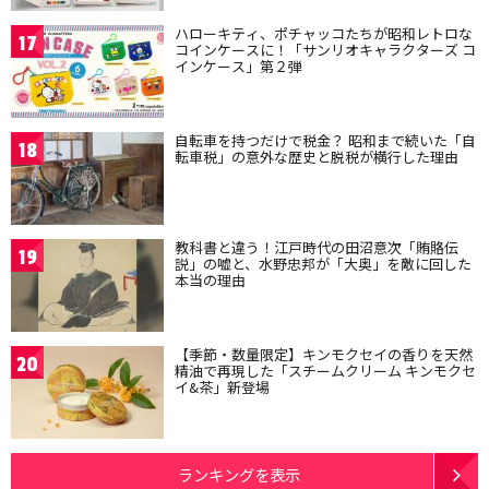
ハローキティ、ポチャッコたちが昭和レトロな
17
コインケースに！「サンリオキャラクターズ コ
インケース」第２弾
自転車を持つだけで税金？ 昭和まで続いた「自
18
転車税」の意外な歴史と脱税が横行した理由
教科書と違う！江戸時代の田沼意次「賄賂伝
19
説」の嘘と、水野忠邦が「大奥」を敵に回した
本当の理由
【季節・数量限定】キンモクセイの香りを天然
20
精油で再現した「スチームクリーム キンモクセ
イ&茶」新登場
ランキングを表示