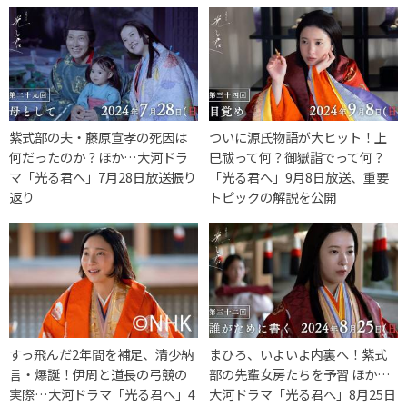
紫式部の夫・藤原宣孝の死因は
ついに源氏物語が大ヒット！上
何だったのか？ほか…大河ドラ
巳祓って何？御嶽詣でって何？
マ「光る君へ」7月28日放送振り
「光る君へ」9月8日放送、重要
返り
トピックの解説を公開
すっ飛んだ2年間を補足、清少納
まひろ、いよいよ内裏へ！紫式
言・爆誕！伊周と道長の弓競の
部の先輩女房たちを予習 ほか…
実際…大河ドラマ「光る君へ」4
大河ドラマ「光る君へ」8月25日