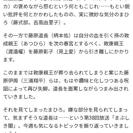
カ）の褒めながら怨むという何ともこじれ……もとい鋭
い批評を何とかかわしたものの、実に微妙な気分のまひ
ろ（藤式部。吉高由里子）。
その一方で藤原道長（柄本佑）は自分の血を引く孫の敦
成親王（あつひら）を次の春宮とするべく、敦康親王
（渡邉櫂）を藤原彰子（見上愛）から引き離しにかかり
ます。
このままでは敦康親王が葬り去られてしまうと案じた藤
原伊周（三浦翔平）らは、もはや趣味と化しつつある呪
詛によって再び失脚。道長を面罵しながらつまみ出され
ていきました。
それを見てしまったまひろ。嫌な部分を見られてしまっ
て、気まずそうな道長は……という第38回放送「まぶし
き闇」。今週も気になるトピックを振り返っていきまし