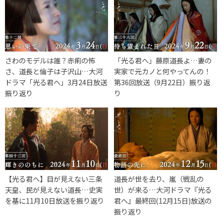
さわのモデルは誰？赤痢の怖
「光る君へ」藤原道長よ…妻の
さ、道長と倫子は子沢山…大河
実家で元カノと何やってんの！
ドラマ「光る君へ」3月24日放送
第36回放送（9月22日）振り返
振り返り
り
【光る君へ】目が見えない三条
道長が世を去り、嵐（戦乱の
天皇、民が見えない道長…史実
世）が来る…大河ドラマ『光る
を基に11月10日放送を振り返り
君へ』最終回(12月15日)放送の
振り返り