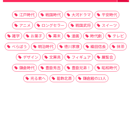
江戸時代
戦国時代
大河ドラマ
平安時代
アニメ
ロングセラー
戦国武将
スイーツ
雑学
お菓子
幕末
漫画
時代劇
テレビ
べらぼう
明治時代
徳川家康
織田信長
抹茶
デザイン
文房具
フィギュア
展覧会
鎌倉時代
豊臣秀吉
豊臣兄弟！
昭和時代
光る君へ
葛飾北斎
鎌倉殿の13人