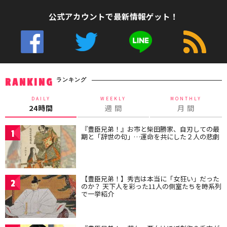
公式アカウントで最新情報ゲット！
ランキング
RANKING
DAILY
WEEKLY
MONTHLY
24時間
週 間
月 間
『豊臣兄弟！』お市と柴田勝家、自刃しての最
1
期と「辞世の句」…運命を共にした２人の悲劇
【豊臣兄弟！】秀吉は本当に「女狂い」だった
2
のか？ 天下人を彩った11人の側室たちを時系列
で一挙紹介