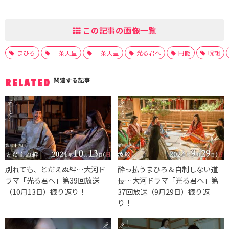
この記事の画像一覧
まひろ
一条天皇
三条天皇
光る君へ
円能
呪詛
関連する記事
RELATED
別れても、とだえぬ絆…大河ド
酔っ払うまひろ＆自制しない道
ラマ「光る君へ」第39回放送
長…大河ドラマ「光る君へ」第
（10月13日）振り返り！
37回放送（9月29日）振り返
り！