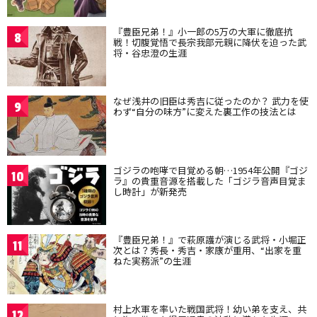
『豊臣兄弟！』小一郎の5万の大軍に徹底抗
8
戦！切腹覚悟で長宗我部元親に降伏を迫った武
将・谷忠澄の生涯
なぜ浅井の旧臣は秀吉に従ったのか？ 武力を使
9
わず“自分の味方”に変えた裏工作の技法とは
ゴジラの咆哮で目覚める朝…1954年公開『ゴジ
10
ラ』の貴重音源を搭載した「ゴジラ音声目覚ま
し時計」が新発売
『豊臣兄弟！』で萩原護が演じる武将・小堀正
11
次とは？秀長・秀吉・家康が重用、“出家を重
ねた実務派”の生涯
村上水軍を率いた戦国武将！幼い弟を支え、共
12