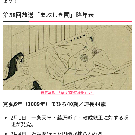
ょう！
第38回放送「まぶしき闇」略年表
藤原道長。『紫式部物語絵巻』より
寛弘6年（1009年）まひろ40歳／道長44歳
2月1日 一条天皇・藤原彰子・敦成親王に対する呪
詛が発覚。
2月4日 呪詛を行った円能が捕らわれる。