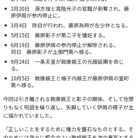
2月20日 源方理と高階光子の官職が剥奪され、藤
原伊周が参内停止に。
3月4日 除目が行われ、藤原為時が左少弁となる。
5月15日 藤原彰子が第二子を懐妊する。
6月19日 藤原伊周の参内停止が解除される。
同日 藤原彰子が土御門第へ移る。
9月24日 一条天皇が敦康親王の元服延期を命じ
る。
10月5日 敦康親王と脩子内親王が藤原伊周の室町
第へ移る。
今回は引き離される敦康親王と彰子の関係、そして性懲
りもなく呪詛を繰り返し、失脚していく伊周の様子が主
に描かれていました。
「正しいことをするために権力を盤石なものとする。そ
のためには我々に都合のよい敦成親王を次の春宮とする